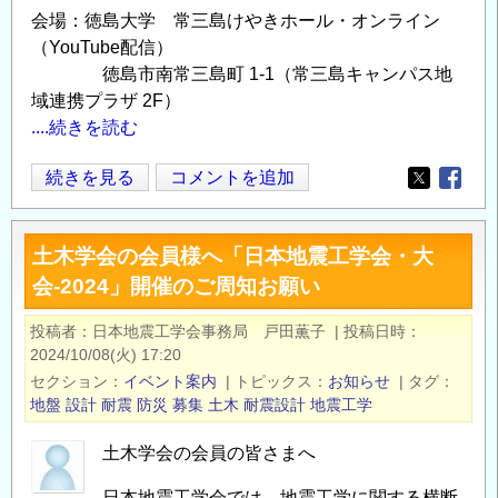
会場：徳島大学 常三島けやきホール・オンライン
（YouTube配信）
徳島市南常三島町 1-1（常三島キャンパス地
域連携プラザ 2F）
....続きを読む
徳
続きを見る
コメントを追加
Opens in
Opens
島
大
土木学会の会員様へ「日本地震工学会・大
学・
会-2024」開催のご周知お願い
日
本
投稿者
日本地震工学会事務局 戸田薫子
|
投稿日時
地
2024/10/08(火) 17:20
震
セクション
イベント案内
|
トピックス
お知らせ
|
タグ
学
地盤
設計
耐震
防災
募集
土木
耐震設計
地震工学
会
土木学会の会員の皆さまへ
特
別
日本地震工学会では，地震工学に関する横断