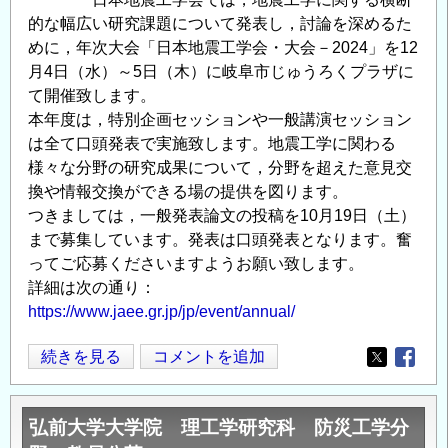
シ
的な幅広い研究課題について発表し，討論を深めるた
ン
めに，年次大会「日本地震工学会・大会－2024」を12
ポ
月4日（水）～5日（木）に岐阜市じゅうろくプラザに
ジ
て開催致します。
ウ
本年度は，特別企画セッションや一般講演セッション
ム
は全て口頭発表で実施致します。地震工学に関わる
「最
様々な分野の研究成果について，分野を超えた意見交
新
換や情報交換ができる場の提供を図ります。
科
つきましては，一般発表論文の投稿を10月19日（土）
学
まで募集しています。発表は口頭発表となります。奮
で
ってご応募くださいますようお願い致します。
備
詳細は次の通り：
https://www.jaee.gr.jp/jp/event/annual/
え
る
土
続きを見る
コメントを追加
南
Opens in
Opens
木
海
学
ト
弘前大学大学院 理工学研究科 防災工学分
会
ラ