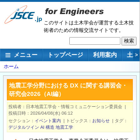
メ
イ
ン
このサイトは土木学会が運営する土木技
コ
術者のための情報交流サイトです。
ン
検
テ
索
ン
メインナビゲーション
メニュー
トップページ
利用案内
土木
>
ツ
に
パ
ホーム
移
ン
動
く
地震工学分野における DX に関する講習会・
ず
研究会2026（AI編）
投稿者
日本地震工学会・情報コミュニケーション委員会
|
投稿日時
2026/04/08(水) 06:12
セクション
イベント案内
|
トピックス
お知らせ
|
タグ
デジタルツイン
AI
構造
地震工学