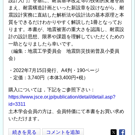
設計入門』を基に、耐震基準改定等の技術的変遷を踏
催
まえ、耐震構造計画といった新設章を設けながら、耐
＞
震設計実務に直結した解析法や設計法の基本原理と本
の
質をできるだけわかりやすく解説した1冊となってお
ります。本書が、地震被害の重大さを認識し、耐震設
計の設計思想、限界や課題を理解していただくための
一助となりましたら幸いです。
（編集：地震工学委員会 地震防災技術普及小委員
会）
・2022年7月15日発行、A4判・190ページ
・定価：3,740円（本体3,400円+税）
購入については，下記をご参照下さい：
https://www.jsce.or.jp/publication/detail/detail.asp?
id=3311
土木学会会員の方は、会員特価にて本書をお買い求め
いただけます。
土
続きを見る
コメントを追加