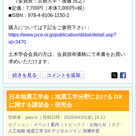
（委員長：京都大学・後藤 浩之）
■定価：7,700円（本体7,000円+税）
■ISBN：978-4-8106-1150-2
購入については下記をご参照下さい：
https://www.jsce.or.jp/publication/detail/detail.asp?
id=3470
土木学会会員の方は、会員頒布価格にて本書をお買い
求めいただけます。
土
続きを見る
コメントを追加
Opens in
Opens
木
学
日本地震工学会：地震工学分野における DX
会
に関する講習会・研究会
2025
年
投稿者
jaee-ic
|
投稿日時
2025/04/25(金) 16:11
8
セクション
イベント案内
|
トピックス
お知らせ
|
タグ
月
人工知能
地震工学
DX
デジタルツイン
深層学習
新