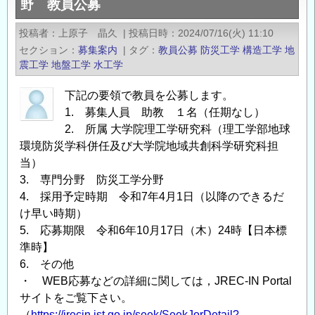
野 教員公募
の
フ
会
地
投稿者
上原子 晶久
|
投稿日時
2024/07/16(火) 11:10
員
震」
セクション
募集案内
|
タグ
教員公募
防災工学
構造工学
地
様
開
震工学
地盤工学
水工学
へ
催
「日
下記の要領で教員を公募します。
（2/22）
本
1. 募集人員 助教 １名（任期なし）
の
地
2. 所属 大学院理工学研究科（理工学部地球
ご
環境防災学科併任及び大学院地域共創科学研究科担
震
案
当）
工
内
3. 専門分野 防災工学分野
学
の
4. 採用予定時期 令和7年4月1日（以降のできるだ
会・
け早い時期）
大
5. 応募期限 令和6年10月17日（木）24時【日本標
会-2024」
準時】
開
6. その他
催
・ WEB応募などの詳細に関しては，JREC-IN Portal
の
サイトをご覧下さい。
ご
（
https://jrecin.jst.go.jp/seek/SeekJorDetail?