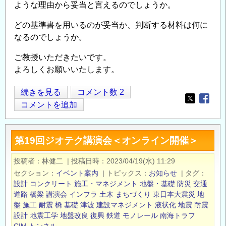
ような理由から妥当と言えるのでしょうか。
材
育
どの基準書を用いるのが妥当か、判断する材料は何に
成
なるのでしょうか。
事
ご教授いただきたいです。
業
よろしくお願いいたします。
の
令
軟
続きを見る
コメント数 2
和
Opens in
Opens
弱
コメントを追加
６
地
年
盤
度
第19回ジオテク講演会＜オンライン開催＞
解
公
析
募
投稿者
林健二
|
投稿日時
2023/04/19(水) 11:29
の
（原
セクション
イベント案内
|
トピックス
お知らせ
|
タグ
円
子
設計
コンクリート
施工・マネジメント
地盤・基礎
防災
交通
弧
道路
橋梁
講演会
インフラ
土木
まちづくり
東日本大震災
地
力
盤
施工
耐震
橋
基礎
津波
建設マネジメント
液状化
地震
耐震
す
規
設計
地震工学
地盤改良
復興
鉄道
モノレール
南海トラフ
べ
制