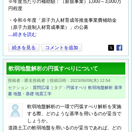
※年度当たりの補助額：（新規事業）1,000～3,000万
の
円程度
・令和６年度「原子力人材育成等推進事業費補助金
（原子力規制人材育成事業）」の公募
....続きを読む
【広
続きを見る
コメントを追加
Opens in
Opens
告
の
軟弱地盤解析の円弧すべりについて
お
願
投稿者
匿名投稿者
|
投稿日時
2023/06/08(木) 12:54
い】
セクション
質問広場
|
タグ
円弧すべり
軟弱地盤解析
基準
原
書
地盤・基礎
地震工学
子
力
軟弱地盤解析の一環で円弧すべり解析を実施
する際、どのような基準を用いるのが妥当で
規
しょうか。
制
道路土工の軟弱地盤を用いるのが妥当であれば、どの
人