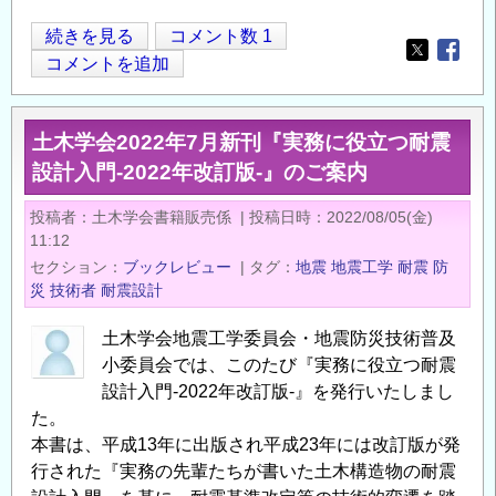
第
続きを見る
コメント数 1
Opens in
Opens
19
コメントを追加
回
ジ
土木学会2022年7月新刊『実務に役立つ耐震
オ
設計入門-2022年改訂版-』のご案内
テ
ク
投稿者
土木学会書籍販売係
|
投稿日時
2022/08/05(金)
講
11:12
演
セクション
ブックレビュー
|
タグ
地震
地震工学
耐震
防
会
災
技術者
耐震設計
＜
土木学会地震工学委員会・地震防災技術普及
オ
小委員会では、このたび『実務に役立つ耐震
ン
設計入門-2022年改訂版-』を発行いたしまし
ラ
た。
イ
本書は、平成13年に出版され平成23年には改訂版が発
ン
行された『実務の先輩たちが書いた土木構造物の耐震
開