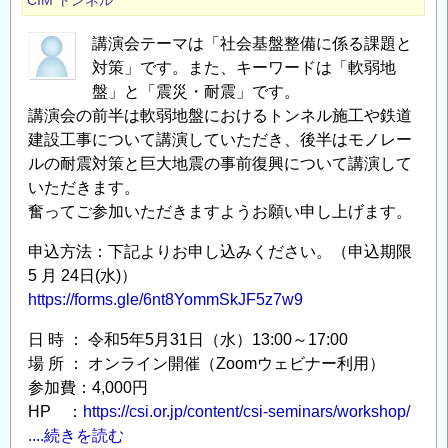
CIM
トンネル
り
庁
に
人
講演会テーマは「社会基盤整備に係る課題と
つ
事
対策」です。また、キーワードは「軟弱地
い
課）
盤」と「震災・耐震」です。
て
講演会の前半は軟弱地盤におけるトンネル施工や鉄道
の
の
建設工事について講演していただき、後半はモノレー
ルの耐震対策と巨大地震の事前復興について講演して
いただきます。
奮ってご参加いただきますようお願い申し上げます。
申込方法：下記よりお申し込みください。（申込期限
5 月 24日(水)）
https://forms.gle/6nt8YommSkJF5z7w9
日 時 ： 令和5年5月31日（水）13:00～17:00
場 所 ： オンライン開催（Zoomウェビナー利用）
参加費：4,000円
HP ：
https://csi.or.jp/content/csi-seminars/workshop/
....続きを読む