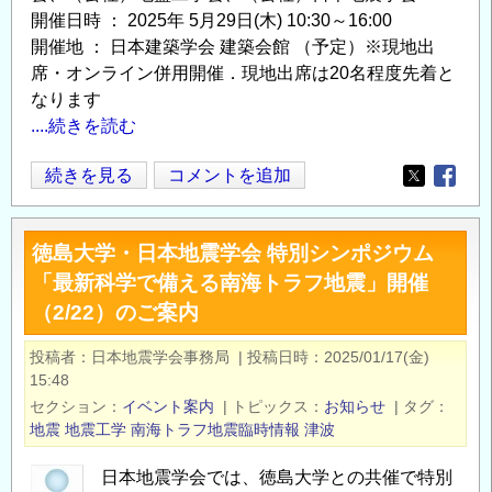
年
開催日時 ： 2025年 5月29日(木) 10:30～16:00
ト
開催地 ： 日本建築学会 建築会館 （予定）※現地出
ル
席・オンライン併用開催．現地出席は20名程度先着と
コ・
なります
シ
....続きを読む
リ
ア
日
続きを見る
コメントを追加
Opens in
Opens
地
本
震
地
被
徳島大学・日本地震学会 特別シンポジウム
震
害
「最新科学で備える南海トラフ地震」開催
工
調
（2/22）のご案内
学
査
会：
投稿者
日本地震学会事務局
|
投稿日時
2025/01/17(金)
報
地
15:48
告
震
セクション
イベント案内
|
トピックス
お知らせ
|
タグ
書』
工
地震
地震工学
南海トラフ地震臨時情報
津波
の
学
分
日本地震学会では、徳島大学との共催で特別