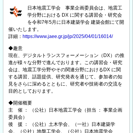
刊
日本地震工学会 事業企画委員会は、地震工
の
学分野における DX に関する講習会・研究会
ご
を令和7年5月に日本建築学会 建築会館にて開
催いたします。
案
詳細：
https://www.jaee.gr.jp/jp/2025/04/01/16014/
内
『地
◆趣意
震
現在、デジタルトランスフォーメーション（DX）の推
被
進が様々な分野で進んでおります。この講習会・研究
害
会は、地震工学分野やその関連分野におけるDX に関
調
する講習、話題提供、研究発表を通じて、参加者の知
査
見をさらに深めるとともに、研究者や技術者の交流を
シ
目的としております。
リ
◆開催概要
ー
主 催 ： （公社）日本地震工学会（担当 ： 事業企画
ズ
委員会）
No.4
後 援 ： （公社）土木学会、（一社）日本建築学
2023
会、（公社）地盤工学会、（公社）日本地震学会