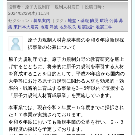
学
投稿者
原子力規制庁 規制人材窓口
|
投稿日時
院
2024/02/29(木) 11:34
理
セクション
募集案内
|
タグ
地盤・基礎
防災
環境
公募
募
工
集
東日本大震災
地震
津波
地盤改良
耐震設計
地震工学
学
原子力規制人材育成事業の令和６年度新規採
研
択事業の公募について
究
科
原子力規制庁では、原子力規制分野の教育研究を底上
防
げするとともに、将来的に原子力規制を牽引する人材
災
を育成することを目的として、平成28年度から国内の
工
大学等における原子力規制に関わる人材を効果的・効
学
率的・戦略的に育成する事業を3～5年以内で支援する
分
「原子力規制人材育成事業」を実施しています。
野
本事業では、現在令和２年度～５年度までに採択され
教
た１７事業が実施されております。
員
令和６年度においても新規事業の公募を行い、２～３
公
件程度の採択を予定しております。
募