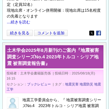
定（定員32名）
現地出席・オンライン併用開催：現地出席は15名程度
の先着となります
....続きを読む
地
続きを見る
コメントを追加
Opens in
Opens
震
工
土木学会2025年8月新刊のご案内『地震被害
学
調査シリーズNo.4 2023年トルコ・シリア地
分
震 被害調査報告書』
野
に
投稿者
土木学会書籍販売係
|
投稿日時
2025/08/18(月)
お
16:15
け
セクション
ブックレビュー
|
タグ
地震災害
地震防災
地震
る
工学
DX
に
地震工学委員会から、『 地震被害調査シリー
ズNo.4 2023年トルコ・シリア地震 被害調
関