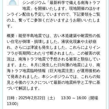
シンポジウム「最新科学で備える南海トラフ
野
地震」を開催いたします。現地開催のほかオ
に
ンライン配信も予定していますので、下記要領をご覧
お
の上、奮ってご参加くださいますようお願いいたしま
け
す。
る
DX
概要：能登半島地震では、古い木造建築や耐震性の低
に
い住宅が倒壊・損壊しました。液状化現象や土砂崩
関
れ、さらには津波も発生しました。これらによりイン
す
フラが長期間にわたり寸断されました。この被害の状
る
況は、南海トラフ地震で予想される被害と類似してい
講
ます。また、８月に発生した日向灘の地震により、南
習
海トラフ地震臨時情報（巨大地震注意）が運用後初め
会・
て発表されました。本シンポジウムでは、これらの知
研
見と今後のリスクについて最新の地震科学と工学に基
究
づいて解説します。
会
日時：2025年2月22日（土） 13:30 ～ 16:00（開場
の
13:00）