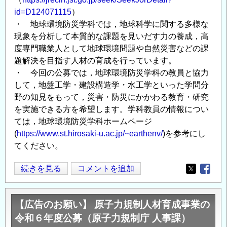
周
id=D124071115
）
知
・ 地球環境防災学科では，地球科学に関する多様な
お
現象を分析して本質的な課題を見いだす力の養成，高
願
度専門職業人として地球環境問題や自然災害などの課
い
題解決を目指す人材の育成を行っています。
の
・ 今回の公募では，地球環境防災学科の教員と協力
して，地盤工学・建設構造学・水工学といった学問分
野の知見をもって，災害・防災にかかわる教育・研究
を実施できる方を希望します。学科教員の情報につい
ては，地球環境防災学科ホームページ
(
https://www.st.hirosaki-u.ac.jp/~earthenv/
)を参考にし
てください。
弘
続きを見る
コメントを追加
Opens in
Opens
前
大
【広告のお願い】 原子力規制人材育成事業の
学
令和６年度公募（原子力規制庁 人事課）
大