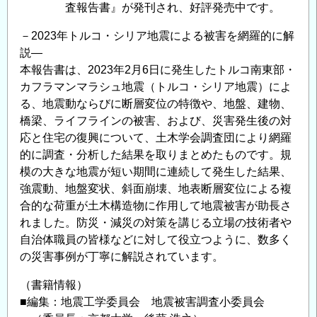
査報告書』が発刊され、好評発売中です。
す
る
－2023年トルコ・シリア地震による被害を網羅的に解
講
説―
習
本報告書は、2023年2月6日に発生したトルコ南東部・
会・
カフラマンマラシュ地震（トルコ・シリア地震）によ
研
る、地震動ならびに断層変位の特徴や、地盤、建物、
究
橋梁、ライフラインの被害、および、災害発生後の対
会
応と住宅の復興について、土木学会調査団により網羅
2026（AI
的に調査・分析した結果を取りまとめたものです。規
編）
模の大きな地震が短い期間に連続して発生した結果、
の
強震動、地盤変状、斜面崩壊、地表断層変位による複
合的な荷重が土木構造物に作用して地震被害が助長さ
れました。防災・減災の対策を講じる立場の技術者や
自治体職員の皆様などに対して役立つように、数多く
の災害事例が丁寧に解説されています。
（書籍情報）
■編集：地震工学委員会 地震被害調査小委員会