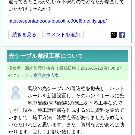
岸
違ってるところがないか不安なのでどなたか精査して
の
いただけませんか？
補
https://spontaneous-biscotti-c90ef8.netlify.app/
修
方
CBR
続きを見る
コメントを追加
Opens in
Opens
法
試
に
験
つ
光ケーブル敷設工事について
結
い
果
投稿者
新米監理技術者
|
投稿日時
2026/05/22(金) 08:27
て
に
セクション
意見交換広場
の
基
づ
既設の光ケーブルの引込柱を撤去し、ハンド
く
ホールを新設設置し、そのハンドホールに光
TA
地中配線(管内配線)の施工をする工事なので
法
すが、現在、施工計画書を作成するのに資料を集めて
いまして、施工方法、注意点等がありましたら教えて
舗
いただければと思います。また、資料などがあれば助
装
かります。宜しくお願い致します。
構