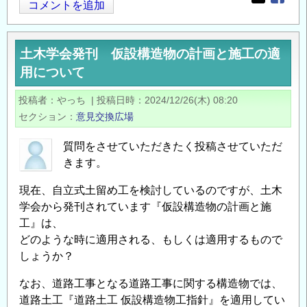
Opens in
Opens
共
コメントを追加
点
土
に
木
つ
土木学会発刊 仮設構造物の計画と施工の適
工
い
用について
事
て
に
の
投稿者
やっち
|
投稿日時
2024/12/26(木) 08:20
お
セクション
意見交換広場
い
て
質問をさせていただきたく投稿させていただ
災
きます。
害
現在、自立式土留め工を検討しているのですが、土木
が
学会から発刊されています『仮設構造物の計画と施
発
工』は、
生
どのような時に適用される、もしくは適用するもので
し
しょうか？
そ
う
なお、道路工事となる道路工事に関する構造物では、
な
道路土工『道路土工 仮設構造物工指針』を適用してい