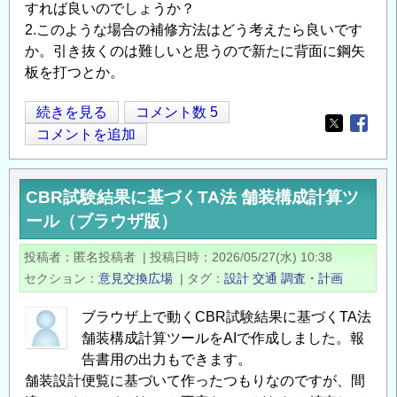
すれば良いのでしょうか？
2.このような場合の補修方法はどう考えたら良いです
か。引き抜くのは難しいと思うので新たに背面に鋼矢
板を打つとか。
傾
続きを見る
コメント数 5
Opens in
Opens
斜
コメントを追加
し
た
CBR試験結果に基づくTA法 舗装構成計算ツ
コ
ール（ブラウザ版）
ン
ク
投稿者
匿名投稿者
|
投稿日時
2026/05/27(水) 10:38
リ
セクション
意見交換広場
|
タグ
設計
交通
調査・計画
ー
ト
ブラウザ上で動くCBR試験結果に基づくTA法
矢
舗装構成計算ツールをAIで作成しました。報
板
告書用の出力もできます。
護
舗装設計便覧に基づいて作ったつもりなのですが、間