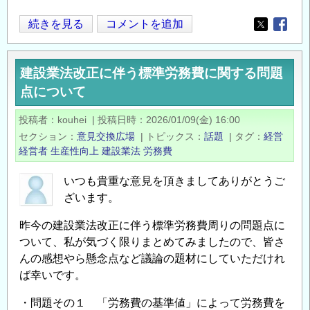
成
光
続きを見る
コメントを追加
計
Opens in
Opens
ケ
算
ー
ツ
建設業法改正に伴う標準労務費に関する問題
ブ
ー
点について
ル
ル
敷
（ブ
投稿者
kouhei
|
投稿日時
2026/01/09(金) 16:00
設
ラ
セクション
意見交換広場
|
トピックス
話題
|
タグ
経営
工
ウ
経営者
生産性向上
建設業法
労務費
事
ザ
に
いつも貴重な意見を頂きましてありがとうご
版）
つ
ざいます。
の
い
昨今の建設業法改正に伴う標準労務費周りの問題点に
て
ついて、私が気づく限りまとめてみましたので、皆さ
の
んの感想やら懸念点など議論の題材にしていただけれ
ば幸いです。
・問題その１ 「労務費の基準値」によって労務費を