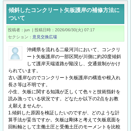
傾斜したコンクリート矢板護岸の補修方法に
ついて
投稿者
jun
|
投稿日時
2026/06/30(火) 07:17
セクション
意見交換広場
沖縄県を流れる二級河川において、コンクリ
ート矢板護岸の一部区間が川側に約20度傾斜
して護岸天端道路が陥没し、交通規制がかけ
られています。
古い護岸なのでコンクリート矢板護岸の構造や根入れ
長さ等は不明です。
小生、矢板に関する知識が乏しくて色々と技術指針を
読み漁っている状況です。どなたか以下の2点をお教
え願えませんか。
1.傾斜した原因を検証したいのですが、どのような計
算手法が妥当ですか。矢板は剛体と考えて矢板底面を
回転軸として主働土圧と受働土圧のモーメントを比較