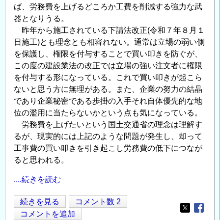
ば、労務費を上げるどころか工費を削減する強力な武
器となりうる。
昨年から施工されている下請法改正(令和７年８月１
日施工)とも理念とも相容れない。通常は立場の弱い側
を保護し、権限を付与することで買い叩きを防ぐが、
この度の建設業法の改正では立場の強い注文者に権限
を付与する形になっている。これで買い叩きが起こら
ないと思う方に無理がある。また、企業の努力の結晶
であり企業秘密である歩掛の入手それ自体優先的な地
位の濫用に当たらないかという点も気になっている。
労務費を上げたいという国土交通省の理念は理解す
るが、現実的には上記のような問題が発生し、却って
工事費の買い叩きを引き起こし労務費の低下につなが
ると思われる。
....続きを読む
建
続きを見る
コメント数 2
Opens in
Opens
設
コメントを追加