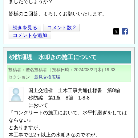
ましたでしょうか？
の
定
皆様のご回答、よろしくお願いいたします。
義
問
コ
続きを見る
コメント数 2
題
Opens in
Opens
ン
コメントを追加
に
サ
つ
ル
い
砂防堰堤 水叩きの施工について
勤
て
務
投稿者
匿名投稿者
|
投稿日時
2024/08/22(木) 19:33
の
の
セクション
意見交換広場
方々
へ
国土交通省 土木工事共通仕様書 第8編
の
砂防編 第1章 8節 1-8-8
質
において
問
『コンクリートの施工において、水平打継ぎをしては
ならない』
の
とありますが、
本工事では2ｍ以上の水叩きなのですが、