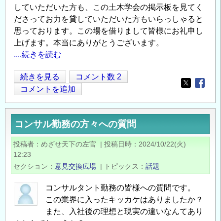
していただいた方も、この土木学会の掲示板を見てく
ださってお力を貸していただいた方もいらっしゃると
思っております。この場を借りまして皆様にお礼申し
上げます。本当にありがとうございます。
....続きを読む
【お
続きを見る
コメント数 2
Opens in
Opens
礼】
コメントを追加
建
設
コンサル勤務の方々への質問
業
に
投稿者
めざせ天下の左官
|
投稿日時
2024/10/22(火)
お
12:23
け
セクション
意見交換広場
|
トピックス
話題
る
生
コンサルタント勤務の皆様への質問です。
この業界に入ったキッカケはありましたか？
産
また、入社後の理想と現実の違いなんてあり
性