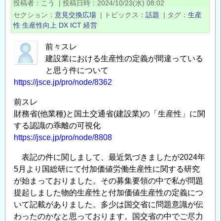
投稿者
こう
|
投稿日時
2024/10/23(水) 08:02
設
セクション
意見交換広場
|
トピックス
話題
|
タグ
生産
構
性
生産性向上
DX
ICT
経営
造
物
前々スレ
の
建設業における生産性の定義が間違っている
計
と思う件について
https://jsce.jp/pro/node/8362
画
と
前スレ
施
財務省(他業種)と国土交通省(建設業)の「生産性」に関
工
する認識の乖離の可視化
の
https://jsce.jp/pro/node/8808
適
用
表記の件に関しまして、最近気づきましたが2024年
5月より国総研にて付加価値労働生産性に関する研究
に
が始まっておりました。その募集要領の中で私が問題
つ
提起しました物的生産性と付加価値生産性の定義につ
い
いて記載がありました。多少は国交省に問題意識が伝
て
わったのかなと思っております。国交省の中でご尽力
の