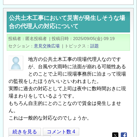
業
法
公共土木工事において災害が発生しそうな場
改
合の代理人の対応について
正
に
投稿者
匿名投稿者
|
投稿日時
2025/09/05(金) 09:19
伴
セクション
意見交換広場
|
トピックス
話題
う
標
地方の公共土木工事の現場代理人なのです
準
が、台風や大雨時に法面が崩れる可能性ある
労
とのことで上司に現場事務所に泊まって現場
務
の監視をしたほうがいいといわれました。
費
実際に過去の対応として上司は夜中に数時間おきに現
に
場まわりをしているようです。
もちろん自主的にとのことなので賃金は発生しませ
関
ん。
す
これは一般的な対応なのでしょうか。
る
問
公
続きを見る
コメント数 4
題