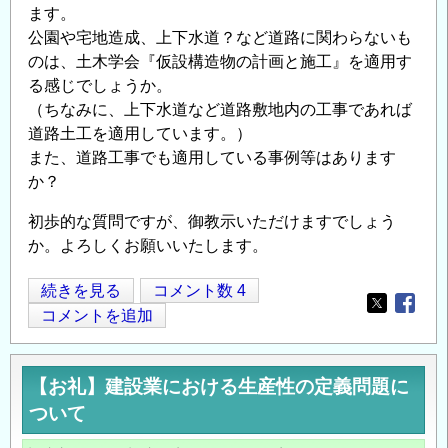
場
ます。
合
公園や宅地造成、上下水道？など道路に関わらないも
の
のは、土木学会『仮設構造物の計画と施工』を適用す
代
る感じでしょうか。
（ちなみに、上下水道など道路敷地内の工事であれば
理
道路土工を適用しています。）
人
また、道路工事でも適用している事例等はあります
の
か？
対
応
初歩的な質問ですが、御教示いただけますでしょう
に
か。よろしくお願いいたします。
つ
い
土
続きを見る
コメント数 4
て
Opens in
Opens
木
コメントを追加
の
学
会
【お礼】建設業における生産性の定義問題に
発
ついて
刊
仮