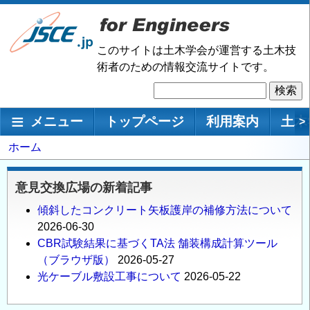
メ
イ
ン
このサイトは土木学会が運営する土木技
コ
術者のための情報交流サイトです。
ン
検
テ
索
ン
メインナビゲーション
メニュー
トップページ
利用案内
土木
>
ツ
に
パ
ホーム
移
ン
動
く
意見交換広場の新着記事
ず
傾斜したコンクリート矢板護岸の補修方法について
2026-06-30
CBR試験結果に基づくTA法 舗装構成計算ツール
（ブラウザ版）
2026-05-27
光ケーブル敷設工事について
2026-05-22