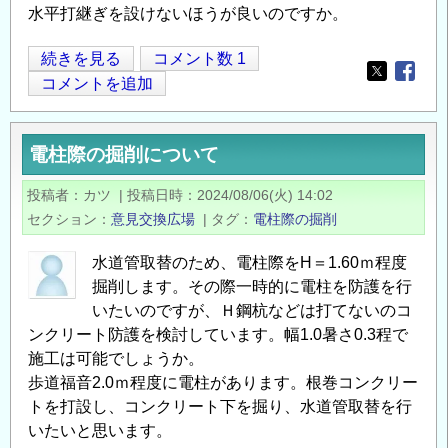
水平打継ぎを設けないほうが良いのですか。
砂
続きを見る
コメント数 1
Opens in
Opens
防
コメントを追加
堰
堤
電柱際の掘削について
水
叩
投稿者
カツ
|
投稿日時
2024/08/06(火) 14:02
き
セクション
意見交換広場
|
タグ
電柱際の掘削
の
施
水道管取替のため、電柱際をH＝1.60ｍ程度
工
掘削します。その際一時的に電柱を防護を行
に
いたいのですが、Ｈ鋼杭などは打てないのコ
つ
ンクリート防護を検討しています。幅1.0暑さ0.3程で
施工は可能でしょうか。
い
歩道福音2.0ｍ程度に電柱があります。根巻コンクリー
て
トを打設し、コンクリート下を掘り、水道管取替を行
の
いたいと思います。