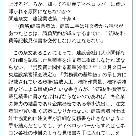
上げるどころか、却って不動産ディベロッパーに買い
叩かれる原因にならないか？
関連条文 建設業法第二十条４
「(前略)建設業者は、建設工事は注文者から請求が
あつたときは、請負契約が成立するまでに、当該材料
費等記載見積書を交付しなければならない」
この条文あることによって、建設会社は大小関係な
く詳細を記載した見積書を注文者に提出しなければな
らない。『労務費に関する基準(令和７年１２月２日中
央建設業審議会決定)』「労務費の基準値」の示し方に
記載されている歩掛(編成人工、標準作業量、標準労務
費などによる構成)みたいな書き方が、当該材料費等記
載見積書に書かなければならないのであれば、各企業
の努力の結晶であり企業秘密である歩掛流出し、注文
者側が買い叩く武器になりかねない。建設業者同士は
紳士協定的に注文者が詳細な見積書を出さないように
手を結んだとしても、ディベロッパーからすればゼネ
コン各社の歩掛のような見積書を手に入れてしまえ