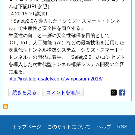
ムは下記URL参照）
14:20-15:10 講演Ⅱ
「Safety2.0を導入した『シミズ・スマート・トンネ
ル』で生産性と安全性を両立する」
生産性の向上と一層の安全性確保を目的として、
ICT、IoT、人工知能（AI）などの最新技術を活用した
次世代型トンネル構築システム「シミズ・スマート・
トンネル」の開発に着手。「Safety2.0」のコンセプト
を導入した次世代型トンネル構築システム開発の全容
に迫る。
http://institute-gsafety.com/symposium-2018/
シ
続きを見る
コメントを追加
Opens in
Opens
ン
ポ
ジ
ウ
Secondary
トップページ
このサイトについて
ヘルプ
RSS
ム-