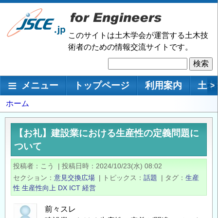
メ
イ
ン
このサイトは土木学会が運営する土木技
コ
術者のための情報交流サイトです。
ン
検
テ
索
ン
メインナビゲーション
メニュー
トップページ
利用案内
土木
>
ツ
に
パ
ホーム
移
ン
動
く
【お礼】建設業における生産性の定義問題に
ず
ついて
投稿者
こう
|
投稿日時
2024/10/23(水) 08:02
セクション
意見交換広場
|
トピックス
話題
|
タグ
生産
性
生産性向上
DX
ICT
経営
前々スレ