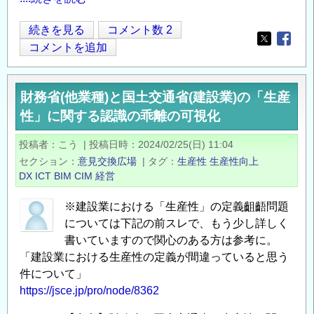
【お
続きを見る
コメント数 2
Opens in
Opens
礼】
コメントを追加
建
設
財務省(他業種)と国土交通省(建設業)の「生産
業
性」に関する認識の乖離の可視化
に
お
投稿者
こう
|
投稿日時
2024/02/25(日) 11:04
け
セクション
意見交換広場
|
タグ
生産性
生産性向上
る
DX
ICT
BIM
CIM
経営
生
産
※建設業における「生産性」の定義齟齬問題
性
については下記の前スレで、もう少し詳しく
の
書いていますので関心のある方は参考に。
「建設業における生産性の定義が間違っていると思う
定
件について」
義
https://jsce.jp/pro/node/8362
問
題