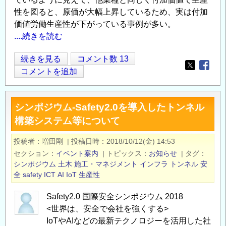
可
性を図ると、原価が大幅上昇しているため、実は付加
視
価値労働生産性が下がっている事例が多い。
化
....続きを読む
の
建
続きを見る
コメント数 13
Opens in
Opens
設
コメントを追加
業
に
シンポジウム-Safety2.0を導入したトンネル
お
構築システム等について
け
る
投稿者
増田剛
|
投稿日時
2018/10/12(金) 14:53
生
セクション
イベント案内
|
トピックス
お知らせ
|
タグ
産
シンポジウム
土木
施工・マネジメント
インフラ
トンネル
安
性
全
safety
ICT
AI
IoT
生産性
の
Safety2.0 国際安全シンポジウム 2018
定
<世界は、安全で会社を強くする>
義
IoTやAIなどの最新テクノロジーを活用した社
が