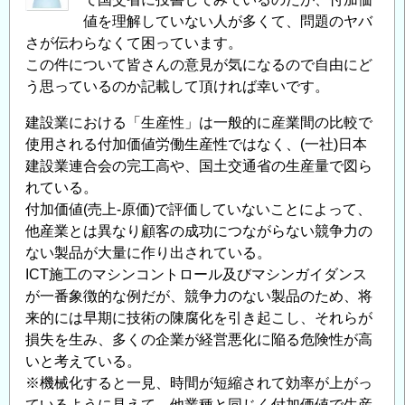
(建
値を理解していない人が多くて、問題のヤバ
さが伝わらなくて困っています。
設
この件について皆さんの意見が気になるので自由にど
業)
う思っているのか記載して頂ければ幸いです。
の
「生
建設業における「生産性」は一般的に産業間の比較で
産
使用される付加価値労働生産性ではなく、(一社)日本
性」
建設業連合会の完工高や、国土交通省の生産量で図ら
に
れている。
関
付加価値(売上-原価)で評価していないことによって、
す
他産業とは異なり顧客の成功につながらない競争力の
る
ない製品が大量に作り出されている。
認
ICT施工のマシンコントロール及びマシンガイダンス
識
が一番象徴的な例だが、競争⼒のない製品のため、将
の
来的には早期に技術の陳腐化を引き起こし、それらが
乖
損失を⽣み、多くの企業が経営悪化に陥る危険性が⾼
離
いと考えている。
※機械化すると一見、時間が短縮されて効率が上がっ
の
ているように見えて、他業種と同じく付加価値で生産