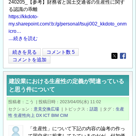
240205_【参考】財務省と国土交通省の生産性に関す
に
る認識の乖離
つ
https://kkdoto-
い
my.sharepoint.com/:b:/g/personal/tsuji002_kkdoto_onm
て
icro…
の
....続きを読む
財
続きを見る
コメント数 5
Opens in
Opens
務
コメントを追加
省
(他
建設業における生産性の定義が間違っている
業
と思う件について
種)
と
投稿者
こう
|
投稿日時
2023/04/05(水) 11:02
国
セクション
意見交換広場
|
トピックス
話題
|
タグ
生産
土
性
生産性向上
DX
ICT
BIM
CIM
交
通
「生産性」について下記の内容の論考の作っ
省
て国交省に投書してみているのだが、付加価