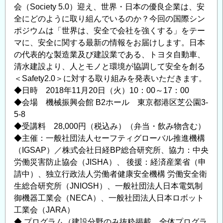
会（Society 5.0）迎え、世界・日本の優良企業は、安
間
全にどのように取り組んでいるのか？今回の国際シン
違
ポジウムは「世界は、安全で会社を強くする」をテー
っ
マに、安全に関する最新の情報をお届けします。日本
て
の代表的な製造業及び建設業である、トヨタ自動車、
い
清水建設より、人とモノと環境が協調して安全を創る
る
＜Safety2.0＞に対する取り組みを発表いただきます。
と
◆日時 2018年11月20日（火）10：00～17：00
思
◆会場 機械振興会館 B2ホール 東京都港区芝公園3-
う
5-8
件
◆受講料 28,000円（税込み）（弁当・飲み物含む）
に
◆主催：一般社団法人セーフティグローバル推進機構
つ
（IGSAP）／株式会社日経BP総合研究所、協力：中央
い
労働災害防止協会（JISHA）、 後援：経済産業省（申
て
請中）、独立行政法人労働者健康安全機構 労働安全衛
の
生総合研究所（JNIOSH）、一般社団法人日本電気制
御機器工業会（NECA）、一般社団法人日本ロボット
工業会（JARA）
◆ プログラム（建設分野のみ抜粋掲載、全体プログラ