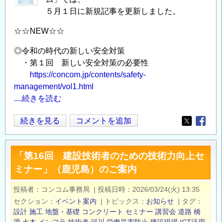
術
５月１日に新規記事を更新しました。
者
の
☆☆NEW☆☆
た
め
◎令和の時代の新しい安全対策
・第１回 新しい安全対策の必要性
の
https://concom.jp/contents/safety-
情
management/vol1.html
報
....続きを読む
発
信
今
続きを見る
コメントを追加
サ
Opens in
Opens
月
イ
の
ト
「第16回 建設技術者のための技術力向上セ
新
「コ
ミナー」（鹿児島）のご案内
着
ン
記
コ
投稿者
コンコム事務局
|
投稿日時
2026/03/24(火) 13:35
事
ム
セクション
イベント案内
|
トピックス
お知らせ
|
タグ
／
／
設計
施工
地盤・基礎
コンクリート
セミナー
講習会
道路
橋
建