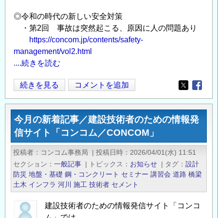
た
め
◎令和の時代の新しい安全対策
・第2回 事故は突然起こる、原因に人の問題あり
の
https://concom.jp/contents/safety-
情
management/vol2.html
報
....続きを読む
発
信
今
続きを見る
コメントを追加
サ
Opens in
Opens
月
イ
の
ト
今月の新着記事／建設技術者のための情報発
新
「コ
信サイト「コンコム／CONCOM」
着
ン
記
コ
投稿者
コンコム事務局
|
投稿日時
2026/04/01(水) 11:51
事
ム
セクション
一般記事
|
トピックス
お知らせ
|
タグ
設計
／
／
防災
地盤・基礎
鋼・コンクリート
セミナー
講習会
道路
橋梁
建
土木
インフラ
河川
施工
技術者
セメント
CONCOM」
設
の
建設技術者のための情報発信サイト「コンコ
技
ム」では、