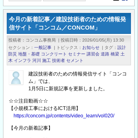
Opens in
Opens
月
コ
の
ム
今月の新着記事／建設技術者のための情報発
新
／
信サイト「コンコム／CONCOM」
着
CONCOM」
記
の
投稿者
コンコム事務局
|
投稿日時
2026/01/05(月) 13:30
事
セクション
一般記事
|
トピックス
お知らせ
|
タグ
設計
／
防災
地盤・基礎
コンクリート
セミナー
講習会
道路
橋梁
土
建
木
インフラ
河川
施工
技術者
セメント
設
建設技術者のための情報発信サイト「コンコ
技
ム」では、
術
1月5日に新規記事を更新しました。
者
の
☆☆注目動画☆☆
た
【小規模工事におけるICT活用】
め
https://concom.jp/contents/video_learn/vol020/
の
【今月の新着記事】
情
報