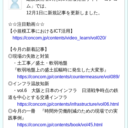
ム」では、
術
12月1日に新規記事を更新しました。
者
の
☆☆注目動画☆☆
た
【小規模工事におけるICT活用】
め
https://concom.jp/contents/video_learn/vol020/
の
【今月の新着記事】
情
◎現場の失敗と対策
報
・土工事／盛土・軟弱地盤
発
『軟弱地盤上の盛土拡幅時に発生した大変形』
信
https://concom.jp/contents/countermeasure/vol089/
サ
◎インフラ温故知新
イ
・vol.6 大阪と日本のインフラ 日清戦争時点の鉄
ト
道を中心とする交通インフラ
「コ
https://concom.jp/contents/infrastructure/vol06.html
ン
◎今月の一冊 『時間外労働削減のための現場での実
コ
践事例』
ム
https://concom.jp/contents/book/vol45.html