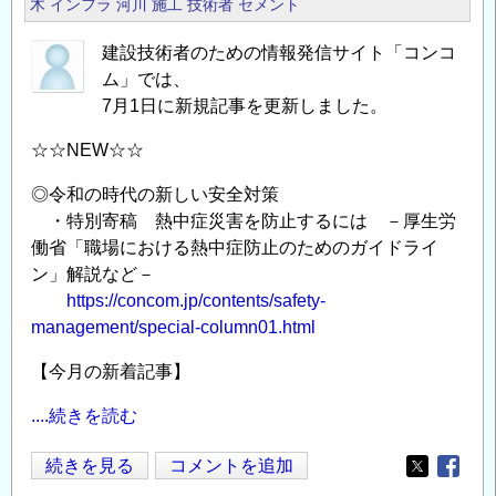
木
インフラ
河川
施工
技術者
セメント
設
建設技術者のための情報発信サイト「コンコ
技
ム」では、
術
7月1日に新規記事を更新しました。
者
の
☆☆NEW☆☆
た
め
◎令和の時代の新しい安全対策
・特別寄稿 熱中症災害を防止するには －厚生労
の
働省「職場における熱中症防止のためのガイドライ
情
ン」解説など－
報
https://concom.jp/contents/safety-
発
management/special-column01.html
信
サ
【今月の新着記事】
イ
ト
....続きを読む
「コ
今
続きを見る
コメントを追加
ン
Opens in
Opens
月