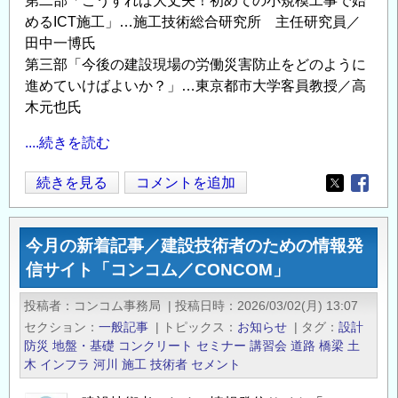
第二部「こうすれば大丈夫！初めての小規模工事で始
ム
めるICT施工」…施工技術総合研究所 主任研究員／
／
田中一博氏
第三部「今後の建設現場の労働災害防止をどのように
CONCOM」
進めていけばよいか？」…東京都市大学客員教授／高
の
木元也氏
....続きを読む
「第
続きを見る
コメントを追加
Opens in
Opens
16
回
今月の新着記事／建設技術者のための情報発
建
信サイト「コンコム／CONCOM」
設
技
投稿者
コンコム事務局
|
投稿日時
2026/03/02(月) 13:07
術
セクション
一般記事
|
トピックス
お知らせ
|
タグ
設計
者
防災
地盤・基礎
コンクリート
セミナー
講習会
道路
橋梁
土
の
木
インフラ
河川
施工
技術者
セメント
た