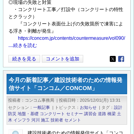
◎現場の失敗と対策
発
・コンクリート工事／打設中（コンクリートの特性
信
とクラック）
サ
『コンクリート表面仕上げの失敗箇所で凍害によ
イ
る浮き・剥離が発生』
ト
https://concom.jp/contents/countermeasure/vol090/
「コ
....続きを読む
ン
コ
今
続きを見る
コメントを追加
Opens in
Opens
ム
月
／
の
今月の新着記事／建設技術者のための情報発
CONCOM」
新
信サイト「コンコム／CONCOM」
の
着
記
投稿者
コンコム事務局
|
投稿日時
2025/12/01(月) 13:31
事
セクション
一般記事
|
トピックス
お知らせ
|
タグ
設計
／
防災
地盤・基礎
コンクリート
セミナー
講習会
道路
橋梁
土
建
木
インフラ
河川
施工
技術者
セメント
設
建設技術者のための情報発信サイト「コンコ
技