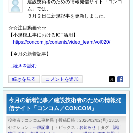
建設技術者のための情報発信サイト「コンコ
め
ム」では、
の
３月２日に新規記事を更新しました。
技
術
☆☆注目動画☆☆
力
【小規模工事におけるICT活用】
向
https://concom.jp/contents/video_learn/vol020/
上
【今月の新着記事】
セ
ミ
....続きを読む
ナ
ー」
今
続きを見る
コメントを追加
Opens in
Opens
（鹿
月
児
の
島）
今月の新着記事／建設技術者のための情報発
新
の
信サイト「コンコム／CONCOM」
着
ご
記
投稿者
コンコム事務局
|
投稿日時
2026/02/02(月) 13:18
案
事
セクション
一般記事
|
トピックス
お知らせ
|
タグ
設計
内
／