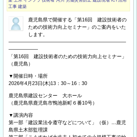
梁
土木
インフラ
技術者
河川
労働災害防止
建設現場
ICT活用
CONCOM」
設
工事
建築
の
技
鹿児島県で開催する「第16回 建設技術者の
術
ための技術力向上セミナー」のご案内をいた
者
します。
の
――――――――――――――――――――――――
た
――――――
め
「第16回 建設技術者のための技術力向上セミナー」
の
（鹿児島）
情
報
▼開催日時・場所
発
2026年4月23日(木)13：30～16：30
信
鹿児島県建設センター 大ホール
サ
（鹿児島県鹿児島市鴨池新町６番10号）
イ
ト
▼講演内容
「コ
第一部「建設業法令遵守などについて」（仮）…鹿児
ン
島県土木部監理課
コ