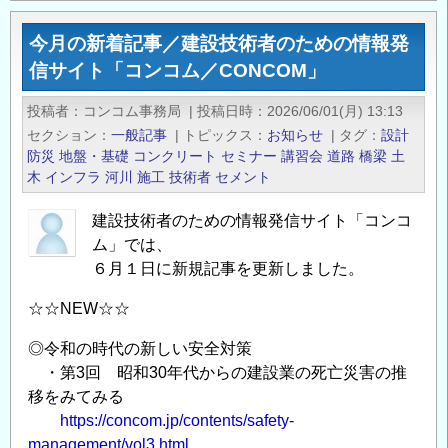
コ
の
ム
今月の新着記事／建設技術者のための情報発
新
／
信サイト「コンコム／CONCOM」
着
CONCOM」
記
の
投稿者
コンコム事務局
|
投稿日時
2026/06/01(月) 13:13
事
セクション
一般記事
|
トピックス
お知らせ
|
タグ
設計
／
防災
地盤・基礎
コンクリート
セミナー
講習会
道路
橋梁
土
建
木
インフラ
河川
施工
技術者
セメント
設
建設技術者のための情報発信サイト「コンコ
技
ム」では、
術
６月１日に新規記事を更新しました。
者
の
☆☆NEW☆☆
た
め
◎令和の時代の新しい安全対策
・第3回 昭和30年代からの建設業の死亡災害の推
の
移をみてみる
情
https://concom.jp/contents/safety-
報
management/vol3.html
発