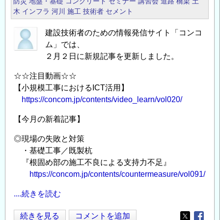
防災
地盤・基礎
コンクリート
セミナー
講習会
道路
橋梁
土
の
建
木
インフラ
河川
施工
技術者
セメント
設
建設技術者のための情報発信サイト「コンコ
技
ム」では、
術
２月２日に新規記事を更新しました。
者
の
☆☆注目動画☆☆
た
【小規模工事におけるICT活用】
め
https://concom.jp/contents/video_learn/vol020/
の
【今月の新着記事】
情
報
◎現場の失敗と対策
発
・基礎工事／既製杭
信
『根固め部の施工不良による支持力不足』
サ
https://concom.jp/contents/countermeasure/vol091/
イ
ト
....続きを読む
「コ
今
続きを見る
コメントを追加
ン