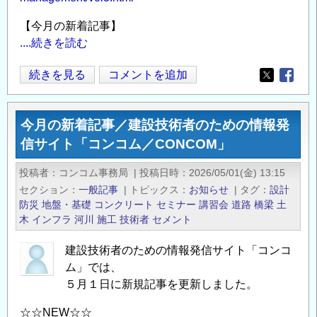
信
【今月の新着記事】
サ
....続きを読む
イ
ト
今
続きを見る
コメントを追加
Opens in
Opens
「コ
月
ン
の
今月の新着記事／建設技術者のための情報発
コ
新
ム
信サイト「コンコム／CONCOM」
着
／
記
投稿者
コンコム事務局
|
投稿日時
2026/05/01(金) 13:15
CONCOM」
事
セクション
一般記事
|
トピックス
お知らせ
|
タグ
設計
の
／
防災
地盤・基礎
コンクリート
セミナー
講習会
道路
橋梁
土
建
木
インフラ
河川
施工
技術者
セメント
設
建設技術者のための情報発信サイト「コンコ
技
ム」では、
術
５月１日に新規記事を更新しました。
者
の
☆☆NEW☆☆