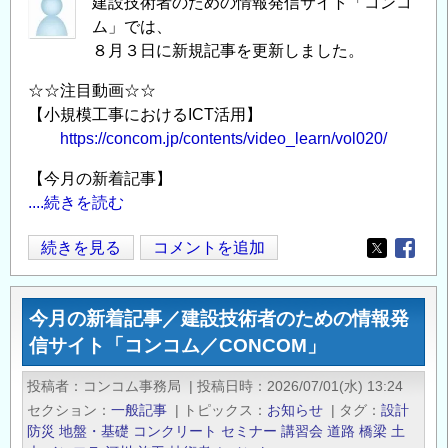
建設技術者のための情報発信サイト「コンコ
ム」では、
８月３日に新規記事を更新しました。
☆☆注目動画☆☆
【小規模工事におけるICT活用】
https://concom.jp/contents/video_learn/vol020/
【今月の新着記事】
....続きを読む
今
続きを見る
コメントを追加
Opens in
Opens
月
の
今月の新着記事／建設技術者のための情報発
新
信サイト「コンコム／CONCOM」
着
記
投稿者
コンコム事務局
|
投稿日時
2026/07/01(水) 13:24
事
セクション
一般記事
|
トピックス
お知らせ
|
タグ
設計
／
防災
地盤・基礎
コンクリート
セミナー
講習会
道路
橋梁
土
建