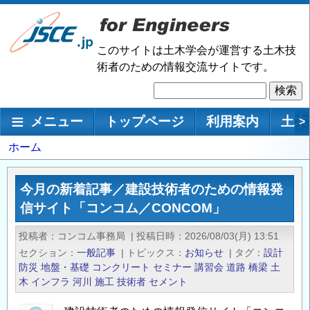
メ
イ
ン
このサイトは土木学会が運営する土木技
コ
術者のための情報交流サイトです。
ン
検
テ
索
ン
メインナビゲーション
メニュー
トップページ
利用案内
土木
>
ツ
に
パ
ホーム
移
ン
動
く
今月の新着記事／建設技術者のための情報発
ず
信サイト「コンコム／CONCOM」
投稿者
コンコム事務局
|
投稿日時
2026/08/03(月) 13:51
セクション
一般記事
|
トピックス
お知らせ
|
タグ
設計
防災
地盤・基礎
コンクリート
セミナー
講習会
道路
橋梁
土
木
インフラ
河川
施工
技術者
セメント