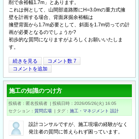
削で余裕幅1.7m」とあります。
管
これは例として、山間部道路際にH=3.0mの重力式擁
理
壁を計画する場合、背面床掘余裕幅は
手
擁壁背面から1.7m必要として、斜面を1.7m切っての計
法
画が必要となるのでしょうか?
に
初歩的な質問になりますがよろしくお願いいたしま
つ
す。
い
て
擁
続きを見る
コメント数 7
の
Opens in
Opens
壁
コメントを追加
高
2.0m
施工の知識のつけ方
以
上
投稿者
匿名投稿者
|
投稿日時
2026/05/26(火) 16:05
の
セクション
質問広場
|
タグ
施工・マネジメント
設計
際
の
設計コンサルですが、施工現場の経験がなく
床
発注者の質問に答えられず困っています。
掘