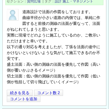
セクション
質問広場
|
タグ
設計
施工・マネジメント
ク
講
道路設計で法面の作図をしております。
演
曲線半径が小さい道路の内側では、単純に作
会
図すると前後の測線の法面が重なって、法面
（AI
がねじれてしまうと思います。
実際に現場でどのように施工しているのか、ご教示い
活
ただけますと幸いです。
用・
以下の通り対応を考えましたが、丁張を法面の途中に
品
かけないといけないような気がして施工できるのか不
質
安です。
向
盛土法面：高い側の測線の法面を優先して作図（高い
上・
側が覆いかぶさるイメージ）
シ
切土法面：低い側の測線の法面を優先して作図（低い
ー
側が包括して切り飛ばしていくイメージ）
ル
ド
曲
続きを見る
コメント数 2
ト
Opens in
Opens
線
コメントを追加
ン
内
ネ