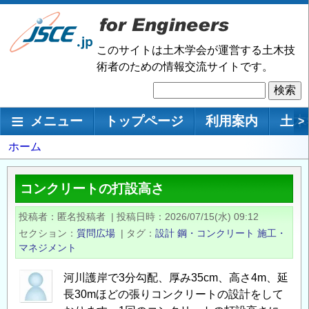
メ
イ
ン
このサイトは土木学会が運営する土木技
コ
術者のための情報交流サイトです。
ン
検
テ
索
ン
メインナビゲーション
メニュー
トップページ
利用案内
土木
>
ツ
に
パ
ホーム
移
ン
動
く
コンクリートの打設高さ
ず
投稿者
匿名投稿者
|
投稿日時
2026/07/15(水) 09:12
セクション
質問広場
|
タグ
設計
鋼・コンクリート
施工・
マネジメント
河川護岸で3分勾配、厚み35cm、高さ4m、延
長30mほどの張りコンクリートの設計をして