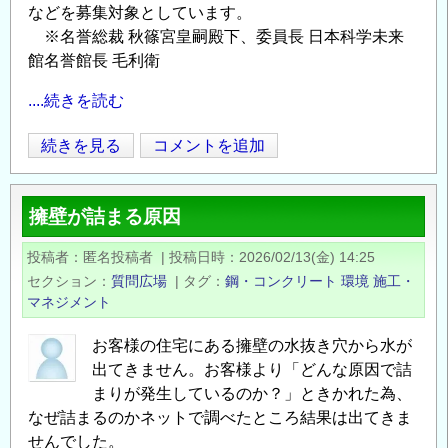
などを募集対象としています。
※名誉総裁 秋篠宮皇嗣殿下、委員長 日本科学未来
館名誉館長 毛利衛
....続きを読む
【第
続きを見る
コメントを追加
Opens in
Opens
29
回
擁壁が詰まる原因
日
本
投稿者
匿名投稿者
|
投稿日時
2026/02/13(金) 14:25
水
セクション
質問広場
|
タグ
鋼・コンクリート
環境
施工・
大
マネジメント
賞】
募
お客様の住宅にある擁壁の水抜き穴から水が
出てきません。お客様より「どんな原因で詰
集
まりが発生しているのか？」ときかれた為、
開
なぜ詰まるのかネットで調べたところ結果は出てきま
始
せんでした。
～