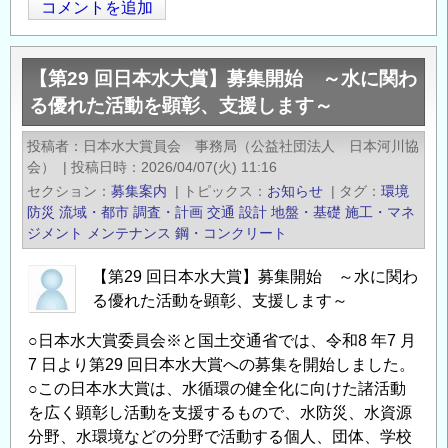
Opens in
Opens
岸
コメントを追加
施
工
【第29 回日本水大賞】募集開始 ～水に関わ
に
る優れた活動を顕彰、支援します～
つ
い
投稿者
日本水大賞員会 事務局（公益社団法人 日本河川協
て
会）
|
投稿日時
2026/04/07(火) 11:16
の
セクション
募集案内
|
トピックス
お知らせ
|
タグ
環境
防災
流域・都市
調査・計画
交通
設計
地盤・基礎
施工・マネ
ジメント
メンテナンス
鋼・コンクリート
【第29 回日本水大賞】募集開始 ～水に関わ
る優れた活動を顕彰、支援します～
○日本水大賞委員会※と国土交通省では、令和8 年7 月
7 日より第29 回日本水大賞への募集を開始しました。
○この日本水大賞は、水循環の健全化に向けた諸活動
を広く顕彰し活動を支援するもので、水防災、水資源
分野、水環境などの分野で活動する個人、団体、学校