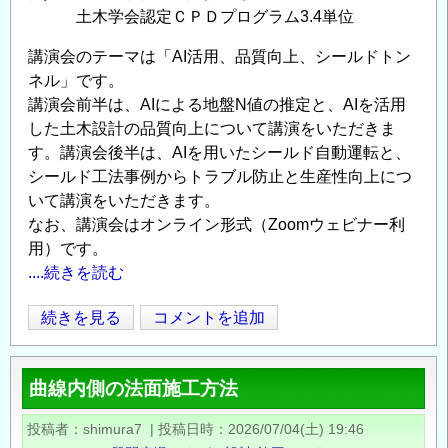
土木学会認定ＣＰＤプログラム3.4単位
講演会のテーマは「AI活用、品質向上、シールドトン
ネル」です。
講演会前半は、AIによる地盤N値の推定と、AIを活用
した土木設計の品質向上について講演をいただきま
す。講演会後半は、AIを用いたシールド自動運転と、
シールド工法事例からトラブル防止と生産性向上につ
いて講演をいただきます。
なお、講演会はオンライン形式（Zoomウェビナー利
用）です。
....続きを読む
第
続きを見る
コメントを追加
Opens in
Opens
22
回
曲線内側の法面施工方法
ジ
オ
投稿者
shimura7
|
投稿日時
2026/07/04(土) 19:46
テ