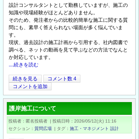
設計コンサルタントとして勤務していますが、施工の
余
知識や現場経験がほとんどありません。
裕
そのため、発注者からの比較的簡単な施工に関する質
幅
問にも、素早く答えられない場面が多く悩んでいま
に
す。
つ
現状、過去設計の施工計画から引用する、社内図書で
い
調べる、ネットの動画を見て学ぶなどの方法でなんと
て
か対応しています。
の
....続きを読む
施
続きを見る
コメント数 4
Opens in
Opens
工
コメントを追加
の
知
護岸施工について
識
の
投稿者
匿名投稿者
|
投稿日時
2026/05/12(火) 11:16
つ
セクション
質問広場
|
タグ
施工・マネジメント
設計
け