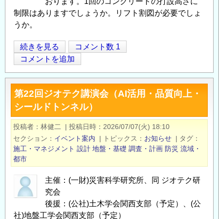
おります。1回のコンクリートの打設高さに
制限はありますでしょうか。リフト割図が必要でしょ
うか。
コ
続きを見る
コメント数 1
Opens in
Opens
ン
コメントを追加
ク
リ
第22回ジオテク講演会（AI活用・品質向上・
ー
シールドトンネル）
ト
の
投稿者
林健二
|
投稿日時
2026/07/07(火) 18:10
打
セクション
イベント案内
|
トピックス
お知らせ
|
タグ
設
施工・マネジメント
設計
地盤・基礎
調査・計画
防災
流域・
高
都市
さ
主催：(一財)災害科学研究所、同 ジオテク研
の
究会
後援：(公社)土木学会関西支部（予定）、(公
社)地盤工学会関西支部（予定）