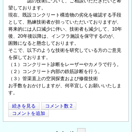
認の技術について、ご相談いただきたいと希
～
望しております。
の
現在、既設コンクリート構造物の劣化を確認する手段
として、熟練技術者が担っていただいておりますが、
将来的には人口減少に伴い、技術者も減少して、10年
後、20年後以降は、インフラ施設を保守するのが、
困難になると懸念しております。
そこで、以下のような技術を研究している方のご意見
を探しております。
（１）コンクリート診断をレーザーやカメラで行う。
（２）コンクリート内部の鉄筋診断を行う。
（３）管渠直上の空洞探査および修復技術
お手数をおかけしますが、何卒宜しくお願いいたしま
す。
コ
続きを見る
コメント数 2
Opens in
Opens
ン
コメントを追加
ク
リ
ペ