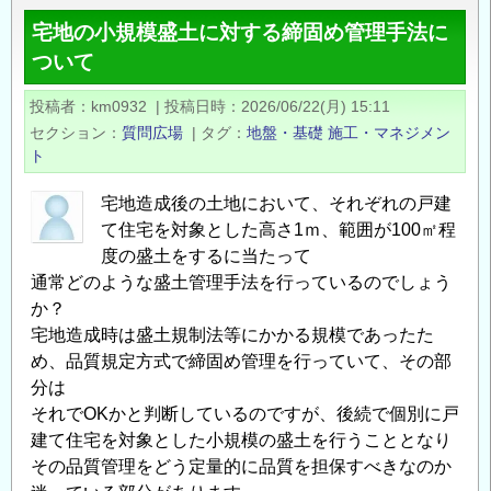
側
ル）
宅地の小規模盛土に対する締固め管理手法に
の
の
ついて
法
面
投稿者
km0932
|
投稿日時
2026/06/22(月) 15:11
施
セクション
質問広場
|
タグ
地盤・基礎
施工・マネジメン
工
ト
方
法
宅地造成後の土地において、それぞれの戸建
の
て住宅を対象とした高さ1ｍ、範囲が100㎡程
度の盛土をするに当たって
通常どのような盛土管理手法を行っているのでしょう
か？
宅地造成時は盛土規制法等にかかる規模であったた
め、品質規定方式で締固め管理を行っていて、その部
分は
それでOKかと判断しているのですが、後続で個別に戸
建て住宅を対象とした小規模の盛土を行うこととなり
その品質管理をどう定量的に品質を担保すべきなのか