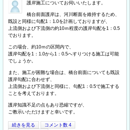
方
護岸施工についてお伺いいたします。
の
橋台前面護岸は、河川断面を維持するため、
既設と同様に勾配1：1.0を計画しておりますが、
上流側および下流側の約10ｍ程度の護岸勾配を1：0.5
でおります。
この場合、約10ｍの区間内で、
護岸勾配を1：1.0から1：0.5へすりつける施工は可能
でしょうか。
また、施工が困難な場合は、橋台前面についても既設
護岸勾配に合わせず、
上流側および下流側と同様に、勾配1：0.5で施工する
ことを考えております。
護岸知識不足の点もあり恐縮ですが、
ご教示いただけますと幸いです。
護
続きを見る
コメント数 4