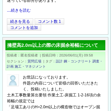
迷っている部分があります。
....続きを読む
宅
続きを見る
コメント数 1
Opens in
Opens
地
コメントを追加
の
小
擁壁高2.0m以上の際の床掘余裕幅について
規
模
投稿者
匿名投稿者
|
投稿日時
2026/06/01(月) 09:58
盛
セクション
質問広場
|
タグ
設計
鋼・コンクリート
調査・
土
計画
施工・マネジメント
に
対
お世話になっております。
件題の内容について皆様の回答いただきた
す
く、投稿いたしました。
る
土木工事数量算出要領 作業土工-床掘工 1-2-16項の余
締
裕幅の規定では
固
「足場工ありのH=2.0m以上の構造物ではオープン掘
め