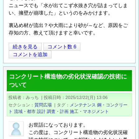
ニュースでも「水が出てこず水抜き穴が詰まってしま
水
い、擁壁が崩壊した」というのをみかけます。
に
関
裏込め材が流出？や大雨により砂が～など、原因をご
わ
存知の方、教えて頂けますと幸いです。
る
優
擁
続きを見る
コメント数 6
れ
Opens in
Opens
壁
コメントを追加
た
が
活
詰
コンクリート構造物の劣化状況確認の技術に
動
ま
ついて
を
る
顕
原
投稿者
みっち
|
投稿日時
2025/12/22(月) 13:06
彰、
因
セクション
質問広場
|
タグ
メンテナンス
鋼・コンクリー
支
の
ト
流域・都市
設計
調査・計画
施工・マネジメント
援
し
お世話になっております。
ま
この度は、コンクリート構造物の劣化状況確
す