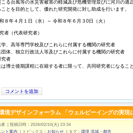
起こる台風等の水災害被害の軽減及び危機管理並びに河川の適
ることを目的として、優れた研究開発に対し助成を⾏います。
和８年４月１日（水）～ 令和８年６月３0日（火）
研究者（代表研究者）
大学、高等専門学校及びこれらに付属する機関の研究者
共団体、独立行政法人等及びこれらに付属する機関の研究者
研究者
は博士後期課程に在籍する者に限って、共同研究者になるこ
コメントを追加
都市環境デザインフォーラム 「ウェルビーイングの実
稿者
|
投稿日時
2026/02/10(火) 23:34
ベント案内
|
トピックス
お知らせ
|
タグ
環境
流域・都市