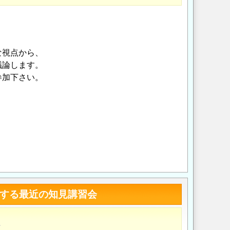
な視点から、
議論します。
参加下さい。
Opens in a new wi
Opens in a new
関する最近の知見講習会
市