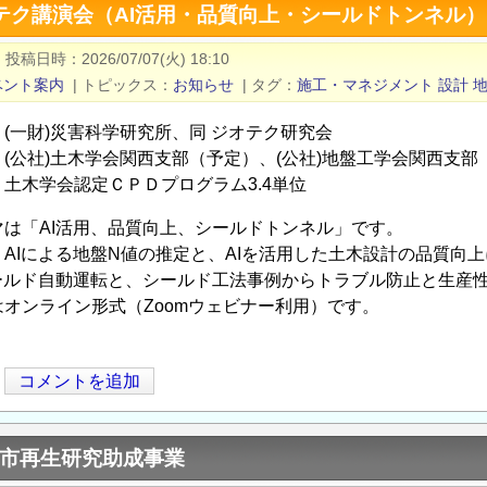
テク講演会（AI活用・品質向上・シールドトンネル）
|
投稿日時
2026/07/07(火) 18:10
ベント案内
|
トピックス
お知らせ
|
タグ
施工・マネジメント
設計
(一財)災害科学研究所、同 ジオテク研究会
(公社)土木学会関西支部（予定）、(公社)地盤工学会関西支部
学会認定ＣＰＤプログラム3.4単位
は「AI活用、品質向上、シールドトンネル」です。
AIによる地盤N値の推定と、AIを活用した土木設計の品質向
シールド自動運転と、シールド工法事例からトラブル防止と生産
オンライン形式（Zoomウェビナー利用）です。
コメントを追加
都市再生研究助成事業