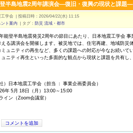
能登半島地震2周年講演会―復旧・復興の現状と課題
震工学会
|
投稿日時
2026/04/22(水) 11:15
ベント案内
|
タグ
防災
流域・都市
6年能登半島地震発災2周年の節目にあたり、日本地震工学会 
考える講演会を開催します。被災地では、住宅再建、地域防災
コミュニティの再生など、多くの課題への対応が今なお続いて
ミュニティ再生といった多面的な観点から現状と課題を共有し
公社）日本地震工学会（担当 ： 事業企画委員会）
6年 5月 18日（月）13:00～15:00
ンライン（Zoom会議室）
コメントを追加