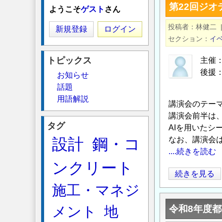
第22回ジオ
計
ようこそ
ゲスト
さん
に
投稿者
林健二
新規登録
ログイン
つ
セクション
イ
い
て
トピックス
主催：
の
後援：
お知らせ
土木
話題
用語解説
講演会のテーマ
講演会前半は、
タグ
AIを用いた
設計
鋼・コ
なお、講演会は
....続きを読む
ンクリート
第
続きを見る
22
施工・マネジ
回
メント
地
令和8年度
ジ