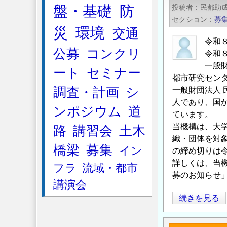
オ
盤・基礎
防
投稿者
民都助
テ
セクション
募
ク
災
環境
交通
講
令和
公募
コンクリ
演
令和８
会
一般
ート
セミナー
（AI
都市研究セン
調査・計画
シ
一般財団法人
活
人であり、国
用・
ンポジウム
道
ています。
品
当機構は、大
路
講習会
土木
質
織・団体を対
向
橋梁
募集
イン
の締め切りは令
上・
詳しくは、当
フラ
流域・都市
シ
募のお知らせ
ー
講演会
ル
令
続きを見る
ド
和
ト
8