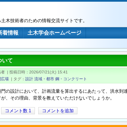
る土木技術者のための情報交流サイトです。
新着情報
土木学会ホームページ
ついて
稿者
|
投稿日時
2026/07/21(火) 15:41
問広場
|
タグ
設計
流域・都市
鋼・コンクリート
樋門の設計において、計画流量を算出するにあたって、洪水到達
すが、その理由、背景を教えていただけないでしょうか。
コメント数 1
コメントを追加