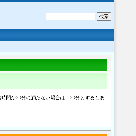
検
索
時間が30分に満たない場合は、30分とするとあ
Opens in a new wi
Opens in a new