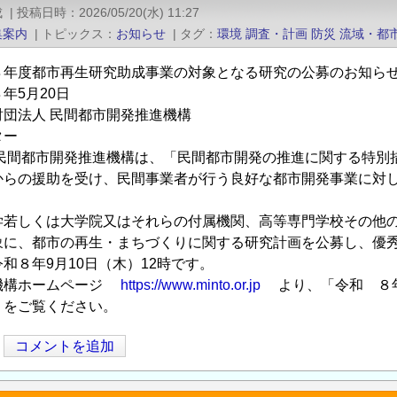
成
|
投稿日時
2026/05/20(水) 11:27
集案内
|
トピックス
お知らせ
|
タグ
環境
調査・計画
防災
流域・都
８年度都市再生研究助成事業の対象となる研究の公募のお知ら
年5月20日
財団法人 民間都市開発推進機構
ター
 民間都市開発推進機構は、「民間都市開発の推進に関する特別
からの援助を受け、民間事業者が行う良好な都市開発事業に対
学若しくは大学院又はそれらの付属機関、高等専門学校その他
象に、都市の再生・まちづくりに関する研究計画を公募し、優
和８年9月10日（木）12時です。
機構ホームページ
https://www.minto.or.jp
より、「令和 ８年
」をご覧ください。
コメントを追加