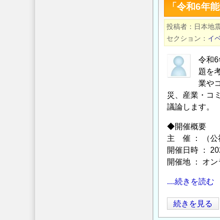
ン
「令和6年
年
ネ
度
投稿者
ル）
日本地
都
セクション
イ
の
市
再
令和
生
題を
研
業や
究
災、産業・コ
議論します。
助
成
◆開催概要
事
主 催 ： （
業
開催日時 ： 202
の
開催地 ： オ
....続きを読む
「令
続きを見る
和