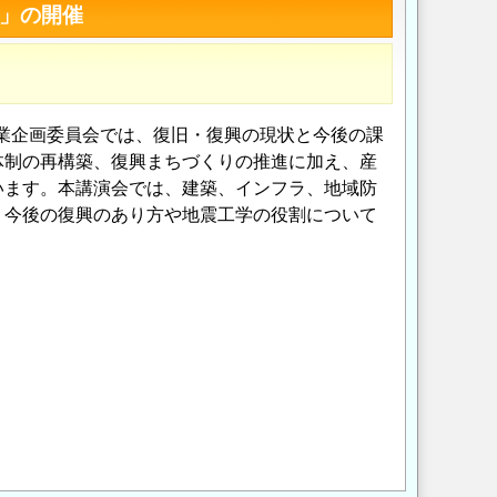
―」の開催
事業企画委員会では、復旧・復興の現状と今後の課
体制の再構築、復興まちづくりの推進に加え、産
います。本講演会では、建築、インフラ、地域防
、今後の復興のあり方や地震工学の役割について
Opens in a new wi
Opens in a new