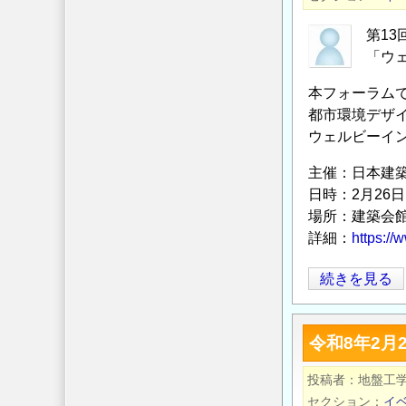
未
川
来
情
第1
を
報
「ウ
ど
セ
本フォーラム
う
ン
都市環境デザ
考
タ
ウェルビーイ
え
ー
る
研
主催：日本建
か」
究
日時：2月26日(木
の
助
場所：建築会館
成
詳細：
https://
募
第
続きを見る
集
13
の
回
令和8年2月
都
市
投稿者
地盤工
環
セクション
イ