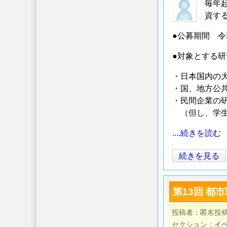
ム
毎年
動
「気
資す
を
候
顕
●公募期間 令
変
彰、
動
●対象とする
支
と
援
・日本国内の
社
し
・国、地方公
会
ま
・民間企業の
変
す
（但し、学生
化
～
を
....続きを読む
の
迎
え
令
続きを見る
る
和
今、
８
第13回 
国
年
土
度
投稿者
匿名投
の
河
セクション
イ