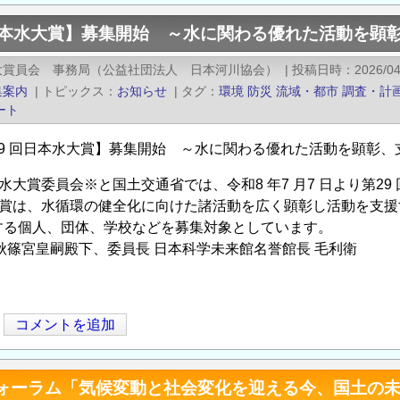
回日本水大賞】募集開始 ～水に関わる優れた活動を顕
大賞員会 事務局（公益社団法人 日本河川協会）
|
投稿日時
2026/04
集案内
|
トピックス
お知らせ
|
タグ
環境
防災
流域・都市
調査・計
ート
29 回日本水大賞】募集開始 ～水に関わる優れた活動を
水大賞委員会※と国土交通省では、令和8 年7 月7 日より第2
大賞は、水循環の健全化に向けた諸活動を広く顕彰し活動を支援
する個人、団体、学校などを募集対象としています。
篠宮皇嗣殿下、委員長 日本科学未来館名誉館長 毛利衛
コメントを追加
術フォーラム「気候変動と社会変化を迎える今、国土の