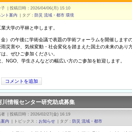
希子
|
投稿日時
2026/04/06(月) 15:10
ベント案内
|
タグ
防災
流域・都市
環境
工業大学の平林と申します。
29（金）の午後に学術会議で表題の学術フォーラムを開催します
豪雨災害や、気候変動・社会変化を踏まえた国土の未来のあり
方は、ぜひご参加ください。
政、NGO、学生さんなどの幅広い方のご参加を歓迎します。
コメントを追加
河川情報センター研究助成募集
稿者
|
投稿日時
2026/02/27(金) 16:19
集案内
|
トピックス
お知らせ
|
タグ
防災
流域・都市