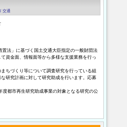
市
交通
せ
措置法」に基づく国土交通大臣指定の一般財団法
して資金面、情報面等から多様な支援業務を行っ
のまちづくり等について調査研究を行っている組
秀な研究計画に対して研究助成を行います。応募
度都市再生研究助成事業の対象となる研究の公
Opens in a new wi
Opens in a new