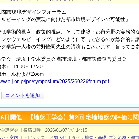
3回都市環境デザインフォーラム
ェルビーイングの実現に向けた都市環境デザインの可能性」
では学術的視点、政策的視点、そして建築・都市分野の実務的
インがウェルビーイングにどのように寄与できるのか総合的に
ング学第一人者の前野隆司先生の講演もございます。奮ってご
築学会 環境工学本委員会 都市環境・都市設備運営委員会
) 14:00～17:30
ホールおよびZoom
www.aij.or.jp/jpn/symposium/2025/260226forum.pdf
コメントを追加
26日開催 【地盤工学会】第2回 宅地地盤の評価に
学会講習会
|
投稿日時
2026/01/07(水) 14:15
ベント案内
|
トピックス
お知らせ
|
タグ
地盤・基礎
防災
流域・都