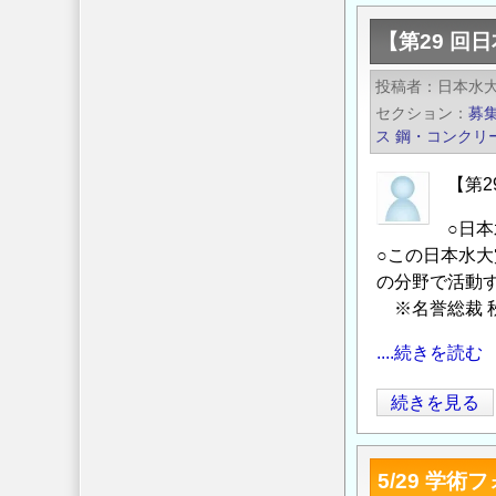
6
【第29 
年
能
投稿者
日本水
登
セクション
募
半
ス
鋼・コンクリ
島
地
【第
震
○日本
2
○この日本水
周
の分野で活動
年
※名誉総裁 秋
講
演
....続きを読む
会
【第
続きを見る
―
29
復
回
旧・
5/29 学
日
復