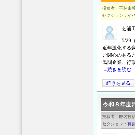
本
興
投稿者
平林由
水
の
セクション
イ
大
現
賞】
状
芝浦
募
と
5/
集
課
近年激化する
開
題
ご関心のある
始
―」
民間企業、行
～
の
....続きを読む
水
開
に
催
5/29
続きを見る
関
の
学
わ
術
る
令和８年度
フ
優
ォ
投稿者
匿名投
れ
ー
セクション
募
た
ラ
活