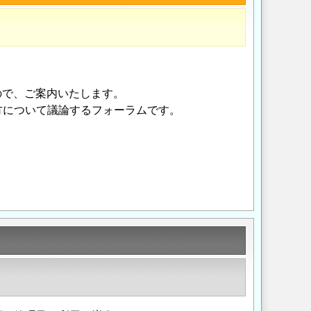
ので、ご案内いたします。
方について議論するフォーラムです。
Opens in a new wi
Opens in a new