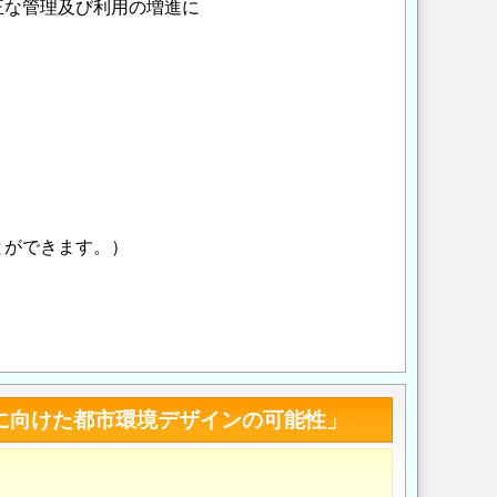
正な管理及び利用の増進に
とができます。）
Opens in a new wi
Opens in a new
現に向けた都市環境デザインの可能性」