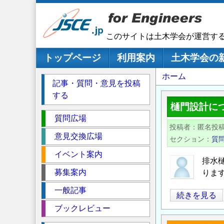
メ
イ
ン
このサイトは土木学会が運営す
コ
ン
メインナビゲーション
トップページ
利用案内
土木学会の
テ
パ
ホーム
ン
記事・質問・意見を投稿
ツ
ン
する
に
く
樋門設計に
移
セ
ず
質問広場
動
投稿者
匿名投
ク
意見交換広場
セクション
質
シ
イベント案内
ョ
排水
ン
募集案内
りま
一般記事
樋
続きを見る
門
ブックレビュー
設