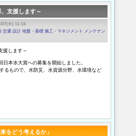
彰、支援します～
/07(火) 11:16
画
交通
設計
地盤・基礎
施工・マネジメント
メンテナン
顕彰、支援します～
9 回日本水大賞への募集を開始しました。
するもので、水防災、水資源分野、水環境など
Opens in a new wi
Opens in a new
未来をどう考えるか」