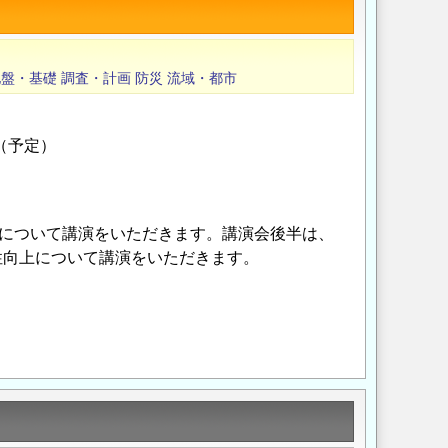
地盤・基礎
調査・計画
防災
流域・都市
（予定）
上について講演をいただきます。講演会後半は、
性向上について講演をいただきます。
Opens in a new wi
Opens in a new