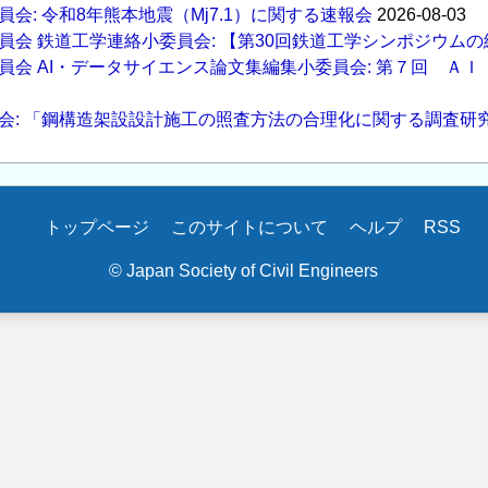
会: 令和8年熊本地震（Mj7.1）に関する速報会
2026-08-03
員会 鉄道工学連絡小委員会: 【第30回鉄道工学シンポジウム
員会 AI・データサイエンス論文集編集小委員会: 第７回 Ａ
会: 「鋼構造架設設計施工の照査方法の合理化に関する調査研
トップページ
このサイトについて
ヘルプ
RSS
© Japan Society of Civil Engineers