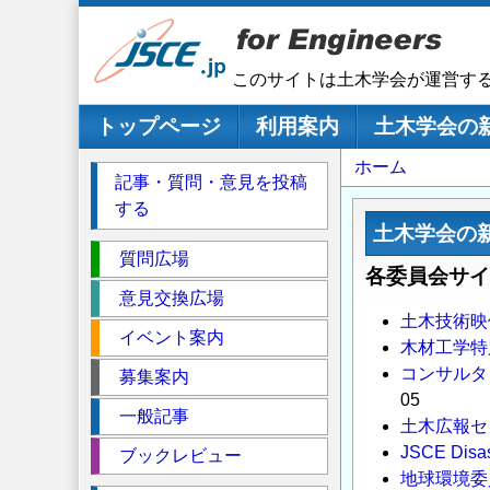
メ
イ
ン
このサイトは土木学会が運営す
コ
ン
メインナビゲーション
トップページ
利用案内
土木学会の
テ
パ
ホーム
ン
記事・質問・意見を投稿
ツ
ン
する
に
く
土木学会の
移
セ
ず
質問広場
各委員会サイ
動
ク
意見交換広場
シ
土木技術映
イベント案内
ョ
木材工学特
ン
コンサルタ
募集案内
05
一般記事
土木広報セ
JSCE Disas
ブックレビュー
地球環境委