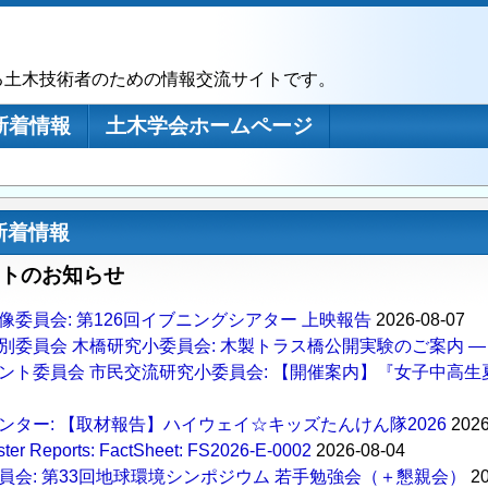
る土木技術者のための情報交流サイトです。
新着情報
土木学会ホームページ
新着情報
トのお知らせ
像委員会: 第126回イブニングシアター 上映報告
2026-08-07
別委員会 木橋研究小委員会: 木製トラス橋公開実験のご案内 ―
ント委員会 市民交流研究小委員会: 【開催案内】『女子中高生
ンター: 【取材報告】ハイウェイ☆キッズたんけん隊2026
2026
ter Reports: FactSheet: FS2026-E-0002
2026-08-04
員会: 第33回地球環境シンポジウム 若手勉強会（＋懇親会）
20