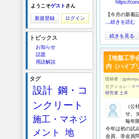
https://co
ようこそ
ゲスト
さん
【今月の新着
新規登録
ログイン
....続きを読む
今
続きを見る
トピックス
月
お知らせ
の
話題
【地盤工学会
新
用語解説
内（ハイブ
着
記
タグ
投稿者
jgskosyu
事
セクション
イ
設計
鋼・コ
／
研究者
土木
建
ンクリート
設
（公
技
せ、
施工・マネジ
術
毎年
今年は初の試み
者
メント
地
会員、非会員
の