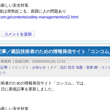
の新しい安全対策
故は突然起こる、原因に人の問題あり
ncom.jp/contents/safety-management/vol2.html
コメントを追加
記事／建設技術者のための情報発信サイト「コンコム／
ム事務局
|
投稿日時
2026/04/01(水) 11:51
般記事
|
トピックス
お知らせ
|
タグ
設計
防災
地盤・基礎
鋼・コン
ント
技術者のための情報発信サイト「コンコム」では、
１日に新規記事を更新しました。
の新しい安全対策