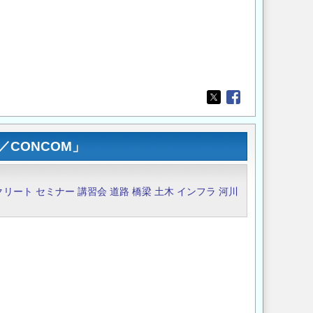
Opens in a new wi
Opens in a new
CONCOM」
クリート
セミナー
講習会
道路
橋梁
土木
インフラ
河川