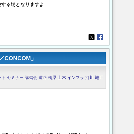
換する場となりますよ
Opens in a new wi
Opens in a new
CONCOM」
ート
セミナー
講習会
道路
橋梁
土木
インフラ
河川
施工