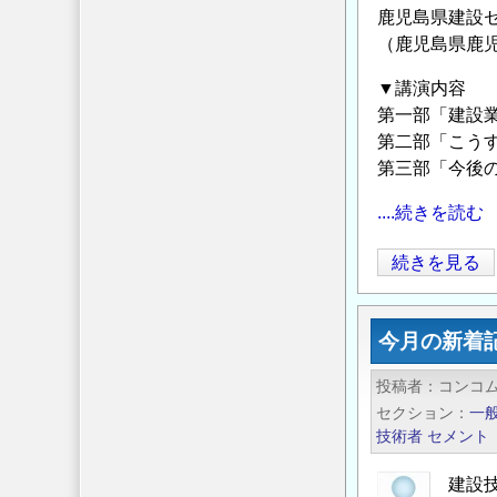
た
鹿児島県建設
め
（鹿児島県鹿児
の
▼講演内容
情
第一部「建設
報
第二部「こう
発
第三部「今後
信
サ
....続きを読む
イ
「第
続きを見る
ト
16
「コ
回
ン
今月の新着
建
コ
設
ム
投稿者
コンコ
技
／
セクション
一
術
CONCOM」
技術者
セメント
者
の
の
建設