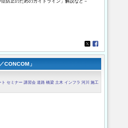
症防止のためのガイドライン」解説など－
Opens in a new wi
Opens in a new
CONCOM」
ート
セミナー
講習会
道路
橋梁
土木
インフラ
河川
施工