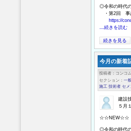
催）
の
者
◎令和の時代
の
の
・第2回 事
た
https://co
め
....続きを読む
の
今
続きを見る
情
月
報
の
発
今月の新着
新
信
着
サ
投稿者
コンコ
記
イ
セクション
一
事
ト
施工
技術者
セメ
／
「コ
建
建設
ン
５月
設
コ
技
ム
☆☆NEW☆☆
術
／
者
◎令和の時代
CONCOM」