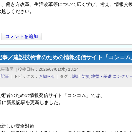
ィ、働き方改革、生活改革等について広く学び、考え、情報交
お越しください。
コメントを追加
記事／建設技術者のための情報発信サイト「コンコム／
ム事務局
|
投稿日時
2026/07/01(水) 13:24
般記事
|
トピックス
お知らせ
|
タグ
設計
防災
地盤・基礎
コンクリ
技術者のための情報発信サイト「コンコム」では、
1日に新規記事を更新しました。
の新しい安全対策