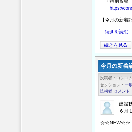
催
・特別寄稿 
_
https://co
第
【今月の新着
61
回
....続きを読む
地
盤
今
続きを見る
工
月
学
の
今月の新着
研
新
究
着
投稿者
コンコ
発
記
セクション
一
表
事
技術者
セメント
会
／
『ダ
建
建設
イ
６月
設
バ
技
☆☆NEW☆☆
ー
術