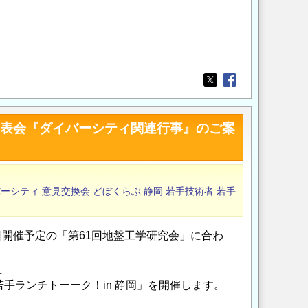
Opens in a new wi
Opens in a new
究発表会『ダイバーシティ関連行事』のご案
バーシティ
意見交換会
どぼくらぶ
静岡
若手技術者
若手
日開催予定の「第61回地盤工学研究会」に合わ
え
手ランチトーーク！in 静岡」を開催します。