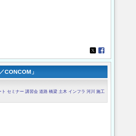
Opens in a new wi
Opens in a new
CONCOM」
ート
セミナー
講習会
道路
橋梁
土木
インフラ
河川
施工