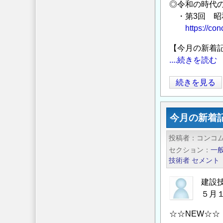
シ
者
◎令和の時代
テ
の
・第3回 昭
ィ
た
https://co
関
め
【今月の新着
連
の
....続きを読む
行
情
事』
報
今
続きを見る
の
発
月
ご
信
の
案
サ
今月の新着
新
内
イ
着
投稿者
（ハ
コンコ
ト
記
セクション
一
イ
「コ
事
技術者
セメント
ブ
ン
／
リ
コ
建
建設
ッ
ム
５月
設
ド
／
技
開
☆☆NEW☆☆
CONCOM」
術