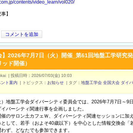
ncom.jp/contents/video_learn/vol020/
記事】
コメントを追加
】2026年7月7日（火）開催_第61回地盤工学研
リッド開催）
kai
|
投稿日時
2026/07/03(金) 10:03
ベント案内
|
トピックス
お知らせ
|
タグ
地盤工学会
全国大会
ダイ
社）地盤工学会ダイバーシティ委員会では、2026年7月7日～9
ダイバーシティ関連行事を企画しました。
開催のサロン土カフェＷ、ダイバーシティ関連セッションに加
として、若手（およそ40歳以下）を中心とした情報交換会「若
問わず、どなたでも参加できます。