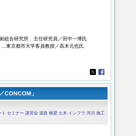
技術総合研究所 主任研究員／田中一博氏
」…東京都市大学客員教授／高木元也氏
Opens in a new wi
Opens in a new
CONCOM」
ート
セミナー
講習会
道路
橋梁
土木
インフラ
河川
施工