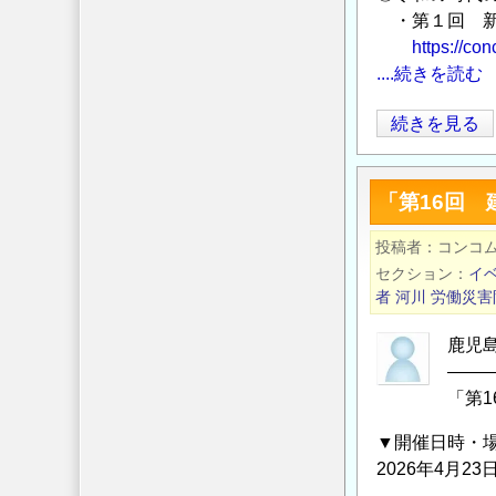
の
・第１回 新
の
た
https://co
め
....続きを読む
の
今
続きを見る
情
月
報
の
発
「第16回
新
信
着
サ
投稿者
コンコ
記
イ
セクション
イ
事
ト
者
河川
労働災害
／
「コ
建
鹿児
ン
――
設
コ
「第
技
ム
術
／
▼開催日時・
者
CONCOM」
2026年4月23日
の
の