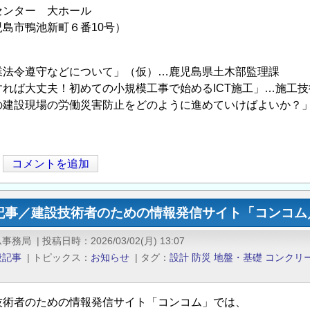
センター 大ホール
島市鴨池新町６番10号）
業法令遵守などについて」（仮）…鹿児島県土木部監理課
すれば大丈夫！初めての小規模工事で始めるICT施工」…施工
の建設現場の労働災害防止をどのように進めていけばよいか？
コメントを追加
記事／建設技術者のための情報発信サイト「コンコム／
ム事務局
|
投稿日時
2026/03/02(月) 13:07
般記事
|
トピックス
お知らせ
|
タグ
設計
防災
地盤・基礎
コンクリ
技術者のための情報発信サイト「コンコム」では、