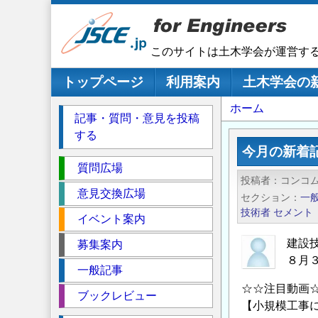
メ
イ
ン
このサイトは土木学会が運営す
コ
ン
メインナビゲーション
トップページ
利用案内
土木学会の
テ
パ
ホーム
ン
記事・質問・意見を投稿
ツ
ン
する
に
く
今月の新着
移
セ
ず
質問広場
動
投稿者
コンコ
ク
意見交換広場
セクション
一
シ
技術者
セメント
イベント案内
ョ
ン
建設
募集案内
８月
一般記事
☆☆注目動画
ブックレビュー
【小規模工事に