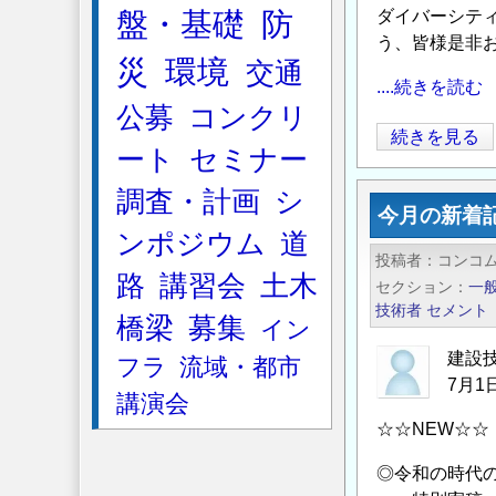
盤・基礎
防
ダイバーシテ
た
う、皆様是非
め
災
環境
交通
の
....続きを読む
情
公募
コンクリ
報
【地
続きを見る
ート
セミナー
発
盤
信
工
調査・計画
シ
今月の新着
サ
学
ンポジウム
道
イ
会】
投稿者
コンコ
ト
2026
路
講習会
土木
セクション
一
「コ
年
技術者
セメント
橋梁
募集
ン
イン
7
コ
月
建設
フラ
流域・都市
ム
7月
7
講演会
／
日
☆☆NEW☆☆
CONCOM」
（火）
の
開
◎令和の時代