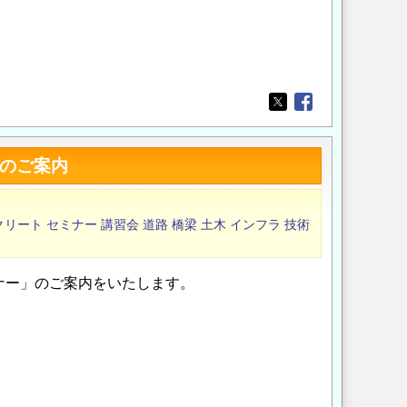
Opens in a new wi
Opens in a new
）のご案内
クリート
セミナー
講習会
道路
橋梁
土木
インフラ
技術
ナー」のご案内をいたします。