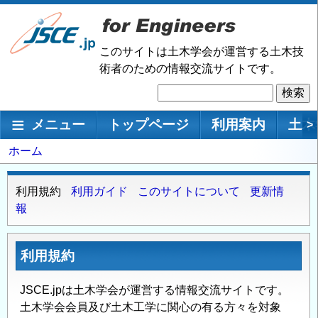
メ
イ
ン
このサイトは土木学会が運営する土木技
コ
術者のための情報交流サイトです。
ン
検
テ
索
ン
メインナビゲーション
メニュー
トップページ
利用案内
土木
>
ツ
に
パ
ホーム
移
ン
動
く
利
利用規約
利用ガイド
このサイトについて
更新情
ず
報
用
案
内
利用規約
JSCE.jpは土木学会が運営する情報交流サイトです。
土木学会会員及び土木工学に関心の有る方々を対象