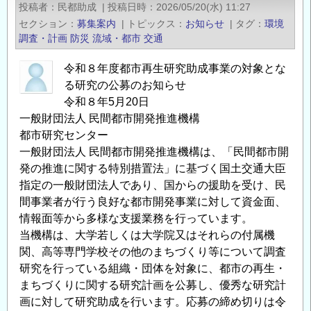
投稿者
民都助成
|
投稿日時
2026/05/20(水) 11:27
炭
セクション
募集案内
|
トピックス
お知らせ
|
タグ
環境
素
調査・計画
防災
流域・都市
交通
交
通
令和８年度都市再生研究助成事業の対象とな
る研究の公募のお知らせ
大
令和８年5月20日
賞」
一般財団法人 民間都市開発推進機構
応
都市研究センター
募
一般財団法人 民間都市開発推進機構は、「民間都市開
説
発の推進に関する特別措置法」に基づく国土交通大臣
明
指定の一般財団法人であり、国からの援助を受け、民
会
間事業者が行う良好な都市開発事業に対して資金面、
開
情報面等から多様な支援業務を行っています。
催
当機構は、大学若しくは大学院又はそれらの付属機
の
関、高等専門学校その他のまちづくり等について調査
ご
研究を行っている組織・団体を対象に、都市の再生・
案
まちづくりに関する研究計画を公募し、優秀な研究計
内
画に対して研究助成を行います。応募の締め切りは令