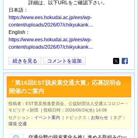
詳細は、以下URLをご確認下さい。
日本語：
https://www.ees.hokudai.ac.jp/ees/wp-
content/uploads/2026/07/chikyukank…
English：
https://www.ees.hokudai.ac.jp/ees/wp-
content/uploads/2026/07/chikyukank…
北
続きを見る
コメントを追加
Opens in
Opens
海
道
「第16回EST脱炭素交通大賞」応募説明会
大
開催のご案内
学
大
投稿者
EST普及推進委員会、公益財団法人交通エコロジー・
学
モビリティ財団
|
投稿日時
2026/06/24(水) 14:08
院
セクション
イベント案内
|
トピックス
お知らせ
|
タグ
地
環境
交通
球
交通分野の脱炭素化を推し進める取組みの一
環