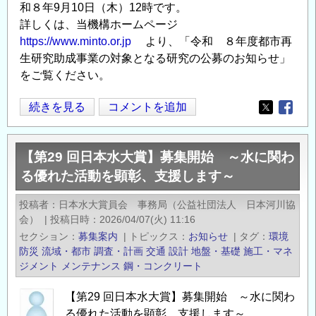
の
和８年9月10日（木）12時です。
詳しくは、当機構ホームページ
https://www.minto.or.jp
より、「令和 ８年度都市再
生研究助成事業の対象となる研究の公募のお知らせ」
をご覧ください。
令
続きを見る
コメントを追加
Opens in
Opens
和
8
【第29 回日本水大賞】募集開始 ～水に関わ
年
る優れた活動を顕彰、支援します～
度
都
投稿者
日本水大賞員会 事務局（公益社団法人 日本河川協
市
会）
|
投稿日時
2026/04/07(火) 11:16
再
セクション
募集案内
|
トピックス
お知らせ
|
タグ
環境
生
防災
流域・都市
調査・計画
交通
設計
地盤・基礎
施工・マネ
研
ジメント
メンテナンス
鋼・コンクリート
究
【第29 回日本水大賞】募集開始 ～水に関わ
助
る優れた活動を顕彰、支援します～