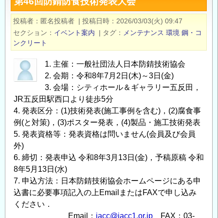
第46回防錆防食技術発表大会
環
境
投稿者
匿名投稿者
|
投稿日時
2026/03/03(火) 09:47
2026
セクション
イベント案内
|
タグ
メンテナンス
環境
鋼・コ
の
ンクリート
1. 主催：一般社団法人日本防錆技術協会
2. 会期：令和8年7月2日(木)～3日(金)
3. 会場：シティホール＆ギャラリー五反田，
JR五反田駅西口より徒歩5分
4. 発表区分：(1)技術発表(施工事例を含む)，(2)腐食事
例(と対策)，(3)ポスター発表，(4)製品・施工技術発表
5. 発表資格等：発表資格は問いません(会員及び会員
外)
6. 締切：発表申込 令和8年3月13日(金)，予稿原稿 令和
8年5月13日(水)
7. 申込方法：日本防錆技術協会ホームページにある申
込書に必要事項記入の上EmailまたはFAXで申し込み
ください．
Email：
jacc@jacc1.or.jp
FAX：03-