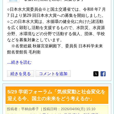
成
事
○日本水大賞委員会※と国土交通省では、令和8 年7 月
業
7 日より第29 回日本水大賞への募集を開始しました。
の
○この日本水大賞は、水循環の健全化に向けた諸活動
を広く顕彰し活動を支援するもので、水防災、水資源
分野、水環境などの分野で活動する個人、団体、学校
などを募集対象としています。
※名誉総裁 秋篠宮皇嗣殿下、委員長 日本科学未来
館名誉館長 毛利衛
....続きを読む
【第
続きを見る
コメントを追加
Opens in
Opens
29
回
5/29 学術フォーラム「気候変動と社会変化を
日
迎える今、国土の未来をどう考えるか」
本
水
投稿者
平林由希子
|
投稿日時
2026/04/06(月) 15:10
大