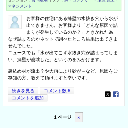
セクション
質問広場
|
タグ
鋼・コンクリート
環境
施工・
ミ
マネジメント
ナ
ー
お客様の住宅にある擁壁の水抜き穴から水が
出てきません。お客様より「どんな原因で詰
腐
まりが発生しているのか？」ときかれた為、
食
なぜ詰まるのかネットで調べたところ結果は出てきま
を
せんでした。
理
ニュースでも「水が出てこず水抜き穴が詰まってしま
解
い、擁壁が崩壊した」というのをみかけます。
す
る
裏込め材が流出？や大雨により砂が～など、原因をご
た
存知の方、教えて頂けますと幸いです。
め
の
擁
続きを見る
コメント数 6
電
Opens in
Opens
壁
コメントを追加
気
が
化
詰
ペ
1 ページ
次
››
学
ま
ー
入
る