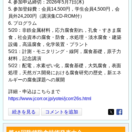
4. 参加申込締切：2026年5月7日(木)
内
5. 参加登録費：会員14,500円，学生会員4,500円，会
の
員外24,200円（講演集CD-ROM付）
6. プログラム
5/20：非鉄金属材料，応力腐食割れ，孔食・すきま腐
食，社会資本の腐食・防食，水処理・淡水腐食・建築
設備，高温腐食，化学装置・プラント
5/21：計測・モニタリング・線阿，腐食基礎，原子力
材料，記念講演
5/22：配電，水素ぜい化，腐食基礎，大気腐食，表面
処理，天然ガス開発における腐食研究の歴史，新エネ
ルギーの腐食課題への展開
詳細・申込はこちらまで
https://www.jcorr.or.jp/yotei/jcorr26s.html
材
続きを見る
コメントを追加
Opens in
Opens
料
と