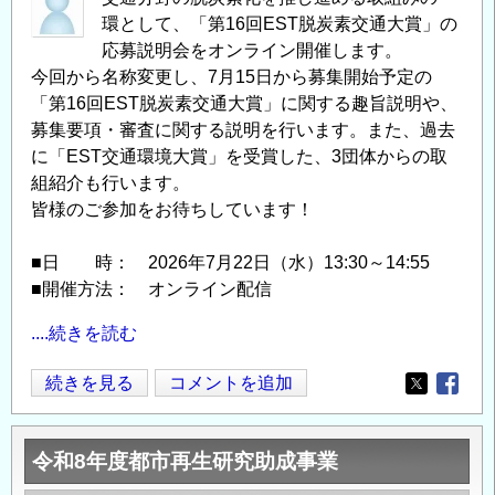
環として、「第16回EST脱炭素交通大賞」の
境
応募説明会をオンライン開催します。
科
今回から名称変更し、7月15日から募集開始予定の
学
「第16回EST脱炭素交通大賞」に関する趣旨説明や、
研
募集要項・審査に関する説明を行います。また、過去
究
に「EST交通環境大賞」を受賞した、3団体からの取
院
組紹介も行います。
教
皆様のご参加をお待ちしています！
員
公
■日 時： 2026年7月22日（水）13:30～14:55
募
■開催方法： オンライン配信
の
....続きを読む
「第
続きを見る
コメントを追加
Opens in
Opens
16
回
令和8年度都市再生研究助成事業
EST
脱