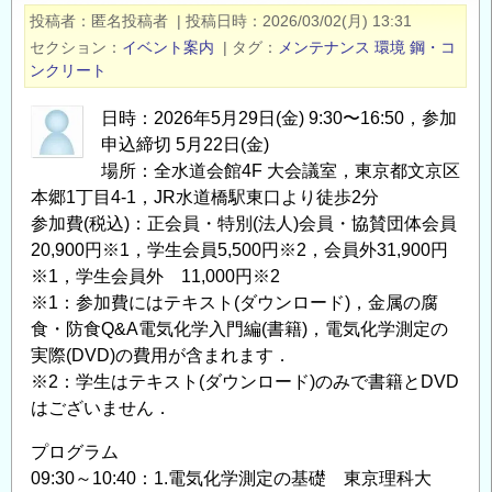
防
投稿者
匿名投稿者
|
投稿日時
2026/03/02(月) 13:31
食
セクション
イベント案内
|
タグ
メンテナンス
環境
鋼・コ
技
ンクリート
術
発
日時：2026年5月29日(金) 9:30〜16:50，参加
表
申込締切 5月22日(金)
大
場所：全水道会館4F 大会議室，東京都文京区
本郷1丁目4-1，JR水道橋駅東口より徒歩2分
会
参加費(税込)：正会員・特別(法人)会員・協賛団体会員
の
20,900円※1，学生会員5,500円※2，会員外31,900円
※1，学生会員外 11,000円※2
※1：参加費にはテキスト(ダウンロード)，金属の腐
食・防食Q&A電気化学入門編(書籍)，電気化学測定の
実際(DVD)の費用が含まれます．
※2：学生はテキスト(ダウンロード)のみで書籍とDVD
はございません．
プログラム
09:30～10:40：1.電気化学測定の基礎 東京理科大