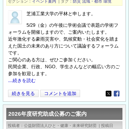
セクション
イベント案内
|
タグ
防災
流域・都市
環境
賞】
募
芝浦工業大学の平林と申します。
集
5/29（金）の午後に学術会議で表題の学術フ
開
ォーラムを開催しますので、ご案内いたします。
始
近年激化する豪雨災害や、気候変動・社会変化を踏ま
～
えた国土の未来のあり方について議論するフォーラム
水
です。
に
ご関心のある方は、ぜひご参加ください。
関
民間企業、行政、NGO、学生さんなどの幅広い方のご
わ
参加を歓迎します。
る
....続きを読む
優
れ
5/29
続きを見る
コメントを追加
Opens in
Opens
た
学
活
術
動
2026年度研究助成公募のご案内
フ
を
ォ
投稿者
公益財団法人ひと・健康・未来研究財団
|
投稿日
顕