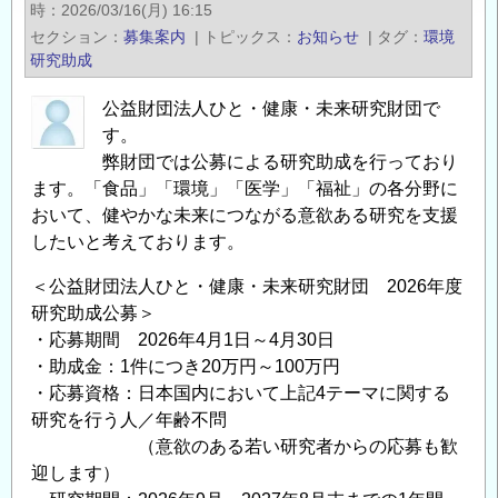
ー
時
2026/03/16(月) 16:15
彰、
ラ
セクション
募集案内
|
トピックス
お知らせ
|
タグ
環境
支
ム
研究助成
援
「気
し
公益財団法人ひと・健康・未来研究財団で
候
ま
す。
変
す
弊財団では公募による研究助成を行っており
動
～
ます。「食品」「環境」「医学」「福祉」の各分野に
と
おいて、健やかな未来につながる意欲ある研究を支援
の
社
したいと考えております。
会
変
＜公益財団法人ひと・健康・未来研究財団 2026年度
化
研究助成公募＞
を
・応募期間 2026年4月1日～4月30日
迎
・助成金：1件につき20万円～100万円
え
・応募資格：日本国内において上記4テーマに関する
る
研究を行う人／年齢不問
（意欲のある若い研究者からの応募も歓
今、
迎します）
国