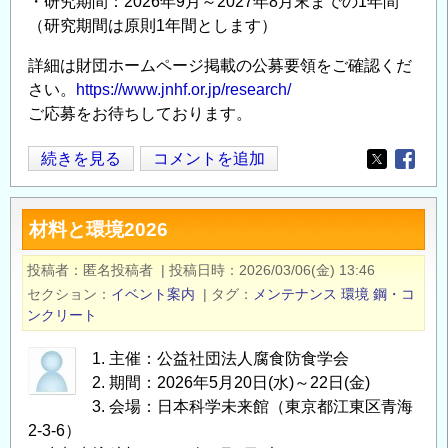
・研究期間：2026年9月～2027年8月末までの1年間
土
（研究期間は原則1年間とします）
の
未
詳細は財団ホームページ掲載の公募要領をご確認くだ
来
さい。
https://www.jnhf.or.jp/research/
を
ご応募をお待ちしております。
ど
う
2026
続きを見る
コメントを追加
Opens in
Opens
考
年
え
度
材料と環境2026
る
研
か」
究
投稿者
匿名投稿者
|
投稿日時
2026/03/06(金) 13:46
の
助
セクション
イベント案内
|
タグ
メンテナンス
環境
鋼・コ
成
ンクリート
公
募
1. 主催：公益社団法人腐食防食学会
2. 期間：2026年5月20日(水)～22日(金)
の
3. 会場：日本科学未来館（東京都江東区青海
ご
2-3-6）
案