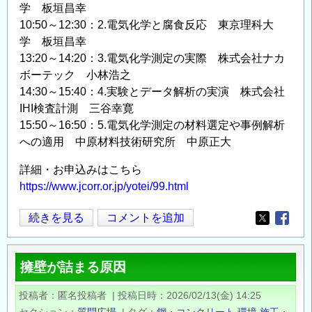
学 板垣昌幸
10:50～12:30：2.電気化学と腐食反応 東京理科大
学 板垣昌幸
13:20～14:20：3.電気化学測定の実際 株式会社ナカ
ボーテック 小林浩之
14:30～15:40：4.実験とデータ解析の実演 株式会社
IHI検査計測 三谷幸寛
15:50～16:50：5.電気化学測定の材料選定や事例解析
への適用 中原材料技術研究所 中原正大
詳細・お申込みはこちら
https://www.jcorr.or.jp/yotei/99.html
第
続きを見る
コメントを追加
Opens in
Opens
99
回
擁壁が詰まる原因
技
術
投稿者
匿名投稿者
|
投稿日時
2026/02/13(金) 14:25
セ