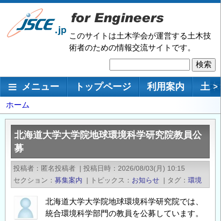
メ
イ
ン
このサイトは土木学会が運営する土木技
コ
術者のための情報交流サイトです。
ン
検
テ
索
ン
メインナビゲーション
メニュー
トップページ
利用案内
土木
>
ツ
に
パ
ホーム
移
ン
動
く
北海道大学大学院地球環境科学研究院教員公
ず
募
投稿者
匿名投稿者
|
投稿日時
2026/08/03(月) 10:15
セクション
募集案内
|
トピックス
お知らせ
|
タグ
環境
北海道大学大学院地球環境科学研究院では、
統合環境科学部⾨の教員を公募しています。