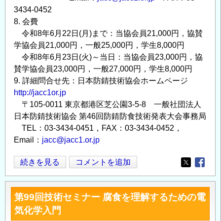
3434-0452
8. 会費
令和8年6月22日(月)まで：当協会員21,000円，協賛
学協会員21,000円，一般25,000円，学生8,000円
令和8年6月23日(火)～当日：当協会員23,000円，協
賛学協会員23,000円，一般27,000円，学生8,000円
9. 詳細問合せ先：日本防錆技術協会ホームページ
http://jacc1or.jp
〒105-0011 東京都港区芝公園3-5-8 一般社団法人
日本防錆技術協会 第46回防錆防食技術発表大会事務局
TEL：03-3434-0451，FAX：03-3434-0452，
Email：
jacc@jacc1.or.jp
第
続きを見る
コメントを追加
Opens in
Opens
46
回
第99回技術セミナー 腐食を理解するための電
防
気化学入門
錆