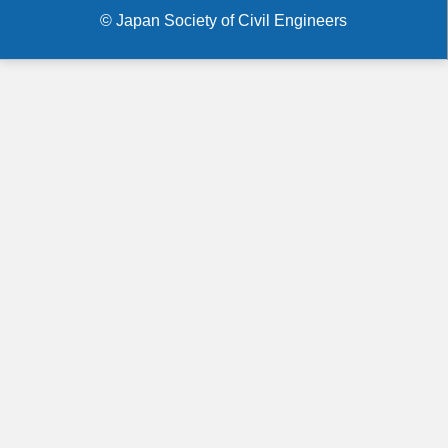
menu
等
© Japan Society of Civil Engineers
の
助
成
事
業
募
集
の
ご
案
内
（関
西
エ
ネ
ル
ギ