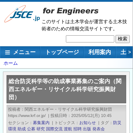
メ
イ
ン
このサイトは土木学会が運営する土木技
コ
術者のための情報交流サイトです。
ン
検
テ
索
ン
メインナビゲーション
メニュー
トップページ
利用案内
土木
>
ツ
に
パ
ホーム
移
ン
動
く
総合防災科学等の助成事業募集のご案内（関
ず
西エネルギー・リサイクル科学研究振興財
団）
投稿者
関西エネルギー・リサイクル科学研究振興財団
https://www.krf.or.jp/
|
投稿日時
2025/05/12(月) 10:45
セクション
募集案内
|
トピックス
お知らせ
|
タグ
防災
環境
助成
公募
研究
国際交流
渡航
招聘
出版
発表会