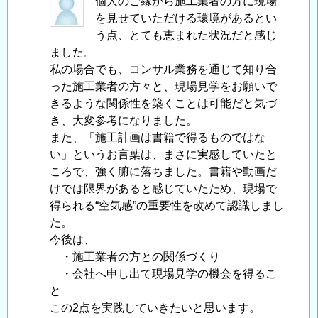
匿
個人のご縁から施工業者の方に現場
名
を見せていただける環境があるとい
投
う点、とても恵まれた状況だと感じ
稿
ました。
者
私の場合でも、コンサル業務を通じて知り合
に
った施工業者の方々と、現場見学をお願いで
よ
きるような関係性を築くことは可能だと気づ
る
き、大変参考になりました。
「
また、「施工計画は書籍で得るものではな
Re:
施
い」というお言葉は、まさに実感していたと
工
ころで、強く腑に落ちました。書籍や動画だ
の
けでは限界があると感じていたため、現場で
知
得られる“空気感”の重要性を改めて認識しまし
識
た。
の
今後は、
つ
・施工業者の方との関係づくり
け
・会社へ申し出て現場見学の機会を得るこ
方
と
」
へ
この2点を実践していきたいと思います。