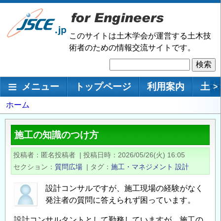
メ
イ
ン
このサイトは土木学会が運営する土木技
コ
術者のための情報交流サイトです。
ン
検
テ
索
ン
メインナビゲーション
メニュー
トップページ
利用案内
土木
>
ツ
に
パ
ホーム
移
ン
動
く
施工の知識のつけ方
ず
投稿者
匿名投稿者
|
投稿日時
2026/05/26(火) 16:05
セクション
質問広場
|
タグ
施工・マネジメント
設計
設計コンサルですが、施工現場の経験がなく
発注者の質問に答えられず困っています。
設計コンサルタントとして勤務していますが、施工の