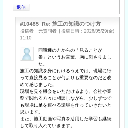
返信
#10485
Re: 施工の知識のつけ方
投稿者
元質問者
|
投稿日時
2026/05/29(金)
11:10
虹
同職種の方からの「見ることが一
製
番」というお言葉、胸に刺さりまし
品
た。
屋
施工の知識を身に付けるうえでは、現場に行
さ
って直接見ることが何よりも重要なのだと改
ん
めて感じました。
に
現場を見る機会をいただけるよう、会社や業
よ
務で関わる方々に相談しながら、少しずつで
る
も現場に足を運べる環境を作っていきたいと
「
思います。
Re:
施
また、施工動画や写真を活用した学習も継続
工
して取り入れていきます。