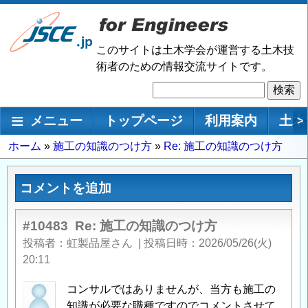
メ
イ
ン
このサイトは土木学会が運営する土木技
コ
術者のための情報交流サイトです。
ン
検
テ
索
ン
メインナビゲーション
メニュー
トップページ
利用案内
土木
>
ツ
に
パ
ホーム
施工の知識のつけ方
Re: 施工の知識のつけ方
移
ン
動
く
コメントを追加
ず
#10483
Re: 施工の知識のつけ方
投稿者
虹製品屋さん
|
投稿日時
2026/05/26(火)
20:11
コンサルではありませんが、当方も施工の
知識が必要な職種ですのでコメントさせて