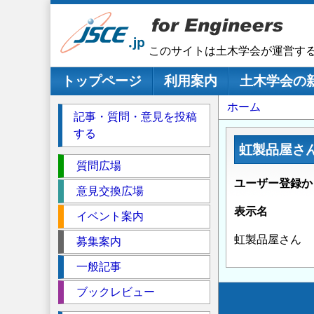
メ
イ
ン
このサイトは土木学会が運営す
コ
ン
メインナビゲーション
トップページ
利用案内
土木学会の
テ
パ
ホーム
ン
記事・質問・意見を投稿
ツ
ン
する
に
く
虹製品屋さ
移
セ
ず
質問広場
動
ク
ユーザー登録か
意見交換広場
シ
表示名
イベント案内
ョ
ン
虹製品屋さん
募集案内
一般記事
ブックレビュー
Secondary