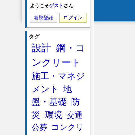
ようこそ
ゲスト
さん
menu
新規登録
ログイン
タグ
設計
鋼・コ
ンクリート
施工・マネジ
メント
地
盤・基礎
防
災
環境
交通
公募
コンクリ