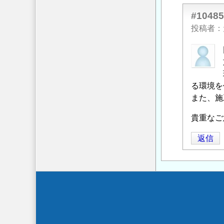
#10485
投稿者
虹
製
品
屋
る環境を
さ
また、施
ん
貴重なご
に
よ
返信
る
「
Re:
施
工
Secondary
の
menu
知
識