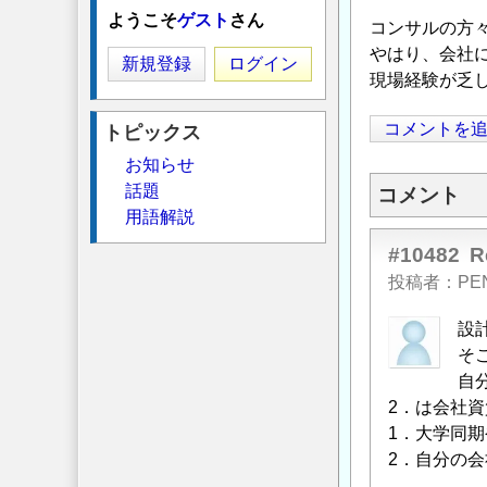
ようこそ
ゲスト
さん
コンサルの方
やはり、会社
新規登録
ログイン
現場経験が乏
コメントを
トピックス
お知らせ
話題
コメント
用語解説
#10482
投稿者
PE
設
そ
自
2．は会社
1．大学同
2．自分の