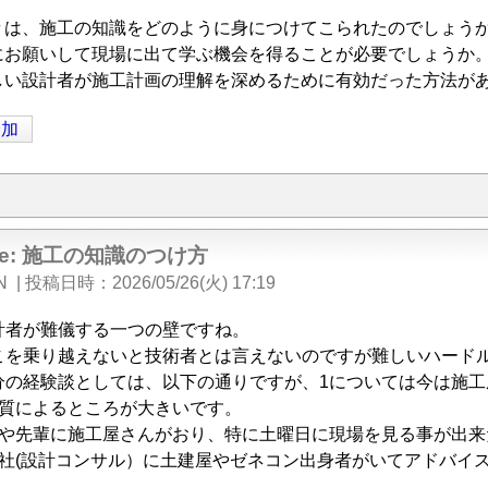
々は、施工の知識をどのように身につけてこられたのでしょう
にお願いして現場に出て学ぶ機会を得ることが必要でしょうか
しい設計者が施工計画の理解を深めるために有効だった方法が
追加
Re: 施工の知識のつけ方
N
|
投稿日時
2026/05/26(火) 17:19
計者が難儀する一つの壁ですね。
こを乗り越えないと技術者とは言えないのですが難しいハード
分の経験談としては、以下の通りですが、1については今は施工
資質によるところが大きいです。
期や先輩に施工屋さんがおり、特に土曜日に現場を見る事が出来
会社(設計コンサル）に土建屋やゼネコン出身者がいてアドバイ