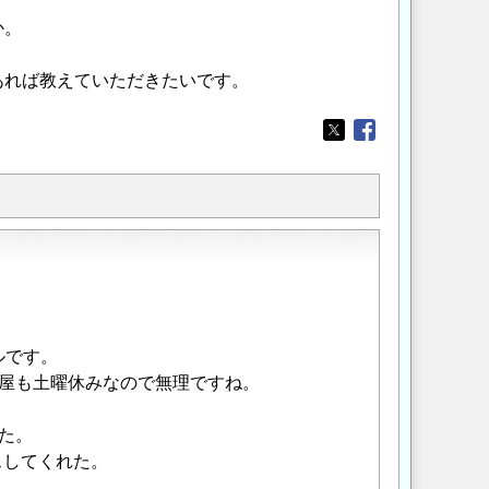
か。
。
あれば教えていただきたいです。
Opens in a new wi
Opens in a new
ルです。
屋も土曜休みなので無理ですね。
た。
スしてくれた。