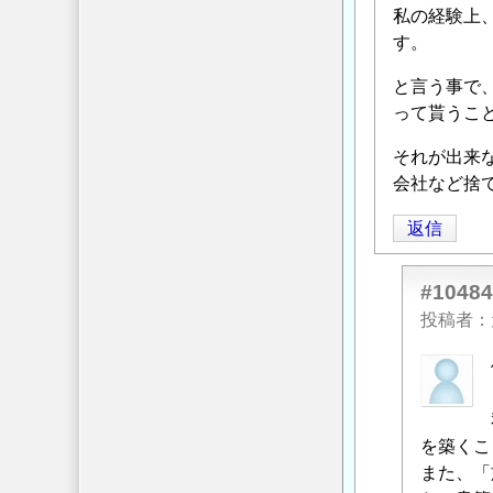
私の経験上
す。
と言う事で
って貰うこ
それが出来
会社など捨
返信
#10484
投稿者
匿
名
投
稿
を築くこ
者
また、「