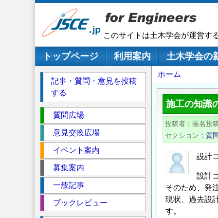
メ
イ
ン
このサイトは土木学会が運営す
コ
ン
メインナビゲーション
トップページ
利用案内
土木学会の
テ
パ
ホーム
ン
記事・質問・意見を投稿
ツ
ン
する
に
く
施工の知識
移
セ
ず
質問広場
動
投稿者
匿名投
ク
意見交換広場
セクション
質
シ
イベント案内
ョ
設計
ン
募集案内
設計
一般記事
そのため、発
現状、過去設
ブックレビュー
す。