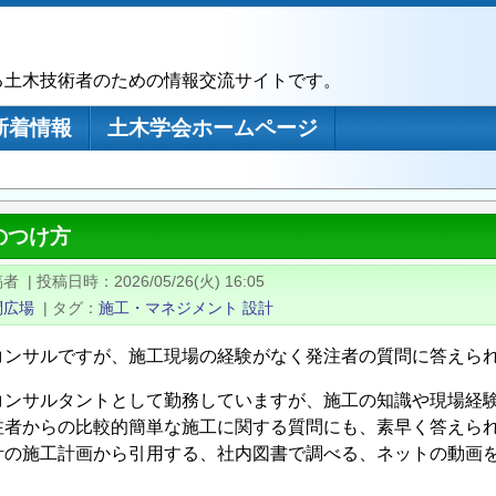
る土木技術者のための情報交流サイトです。
新着情報
土木学会ホームページ
のつけ方
稿者
|
投稿日時
2026/05/26(火) 16:05
問広場
|
タグ
施工・マネジメント
設計
コンサルですが、施工現場の経験がなく発注者の質問に答えら
コンサルタントとして勤務していますが、施工の知識や現場経
注者からの比較的簡単な施工に関する質問にも、素早く答えら
計の施工計画から引用する、社内図書で調べる、ネットの動画