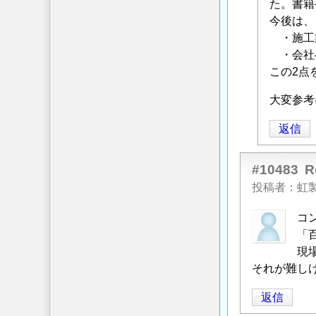
に
た。書籍
よ
今後は、
る
・施工
「
・会社
Re:
施
この2点
工
大変参考
の
知
返信
識
の
#10483
つ
投稿者
虹
け
方
」
コ
へ
「
の
現
返
それが難し
信
返信