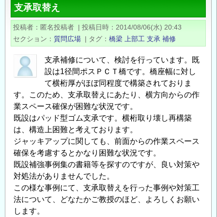
支承取替え
掛
い
の
の
投稿者
匿名投稿者
|
投稿日時
2014/08/06(水) 20:43
セクション
質問広場
|
タグ
橋梁
上部工
支承
補修
支承補修について、検討を行っています。既
設は1径間ポスＰＣＴ橋です。橋座幅に対し
て横桁厚がほぼ同程度で構築されておりま
す。このため、支承取替えにあたり、横方向からの作
業スペース確保が困難な状況です。
既設はパッド型ゴム支承です。横桁取り壊し再構築
は、構造上困難と考えております。
ジャッキアップに関しても、前面からの作業スペース
確保を考慮するとかなり困難な状況です。
既設補強事例集の書籍等を探すのですが、良い対策や
対処法がありませんでした。
この様な事例にて、支承取替えを行った事例や対策工
法について、どなたかご教授のほど、よろしくお願い
します。