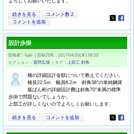
よろしくお願いいたします。
タ
続きを見る
コメント数 2
Opens in
Opens
イ
コメントを追加
ワ
イ
設計歩掛
ヤ・
タ
投稿者
fujiti
|
投稿日時
2017/04/20(木) 08:55
イ
セクション
質問広場
|
タグ
上部工
斜角
ロ
ー
橋の詳細設計金額について教えてください。
プ・
橋長22.5ｍ 幅員8.2ｍ 斜角38°の単純鋼床
タ
版ばん桁の詳細設計費は斜角70°未満の標準
イ
歩掛で問題ないでしょうか。
上部工が詳しくないのでよろしくお願いします。
ロ
ッ
設
続きを見る
コメントを追加
ド
Opens in
Opens
計
の
歩
違