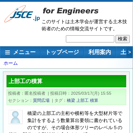
メ
イ
ン
このサイトは土木学会が運営する土木技
コ
術者のための情報交流サイトです。
ン
検
テ
索
ン
メインナビゲーション
メニュー
トップページ
利用案内
土木
>
ツ
に
パ
ホーム
移
ン
動
く
上部工の積算
ず
投稿者
匿名投稿者
|
投稿日時
2025/03/17(月) 15:55
セクション
質問広場
|
タグ
橋梁
上部工
積算
橋梁の上部工の主桁や横桁等を大型材片等で
集計をするよう数量算出要領に書かれている
のですが、その場合体形ツリーのレベル５の