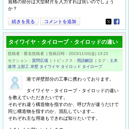
規格の部分は大型材片を入力すれば良いのでしょう
か？
上
続きを見る
コメントを追加
Opens in
Opens
部
工
タイワイヤ・タイロープ・タイロッドの違い
の
積
投稿者
匿名投稿者
|
投稿日時
2023/11/10(金) 13:23
算
セクション
質問広場
|
トピックス
用語解説
|
タグ
土木
の
港湾
上部工
岸壁
タイワイヤ
タイロッド
タイロープ
港で岸壁部分の工事に携わっております。
タイワイヤ・タイロープ・タイロッドの違い
を教えていただきたいです。
それぞれ違う構造物を指すのか、呼び方が違うだけで
同じ構造物を指すのか、混乱しています...
それぞれ主な用途もできれば知りたいです。