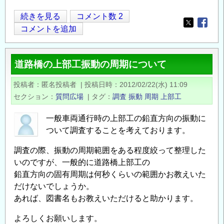
支
続きを見る
コメント数 2
Opens in
Opens
承
コメントを追加
取
替
道路橋の上部工振動の周期について
え
の
投稿者
匿名投稿者
|
投稿日時
2012/02/22(水) 11:09
セクション
質問広場
|
タグ
調査
振動
周期
上部工
一般車両通行時の上部工の鉛直方向の振動に
ついて調査することを考えております。
調査の際、振動の周期範囲をある程度絞って整理した
いのですが、一般的に道路橋上部工の
鉛直方向の固有周期は何秒くらいの範囲かお教えいた
だけないでしょうか。
あれば、図書名もお教えいただけると助かります。
よろしくお願いします。