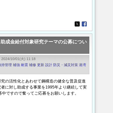
Opens in a new wi
Opens in a new
る助成金給付対象研究テーマの公募につい
2024/10/01(火) 11:18
維持管理
補強
耐震
補修
更新
設計
防災・減災対策
港湾
研究の活性化とあわせて鋼構造の健全な普及促進
者に対し助成する事業を1995年より継続して実
公募中ですので奮ってご応募をお願いします。