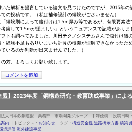
用いた解析を提言している論文を見つけたのですが、2015年
っての投稿です。（私は補修設計の経験がございません）
「経験則によって腹付けは1.5ｍ厚み等であるが、有限要素法
考慮して1.5ｍが望ましい」というニュアンスで記載がありま
ソフトも調べてみました。川田テクノシステムさんで腹付け後
強・経験不足もありいまいち計算の根拠が理解できなかったた
いているのか判断が出来ませんでした。）
じの方、よろしくお願い致します。
コメントを追加
連盟】2023年度「鋼構造研究・教育助成事業」によ
団法人日本鉄鋼連盟 業務部 市場開発グループ 中澤優樹
|
投稿日時
集案内
|
トピックス
お知らせ
|
タグ
構造安全性
道路橋示方書
橋梁
環境評価
海外建設事業