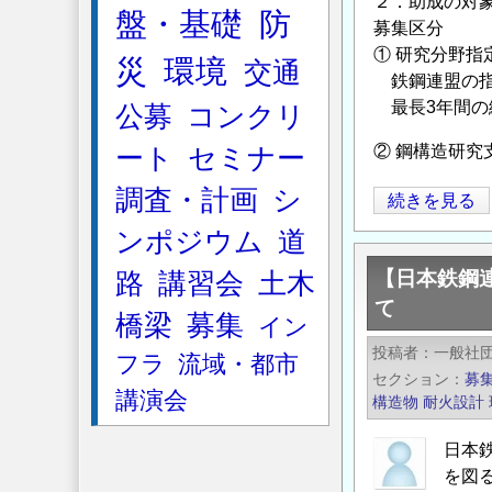
２．助成の対
盤・基礎
防
育
募集区分
助
① 研究分野指
災
環境
交通
成
鉄鋼連盟の指
事
最長3年間の
公募
コンクリ
業」
② 鋼構造研究
ート
セミナー
に
よ
調査・計画
シ
【日
続きを見る
る
本
ンポジウム
道
助
鉄
成
【日本鉄鋼
路
講習会
土木
鋼
金
て
連
橋梁
募集
イン
給
盟】
投稿者
付
一般社
フラ
流域・都市
2025
セクション
募
対
年
講演会
構造物
耐火設計
象
度
研
「鋼
日本
究
構
を図
テ