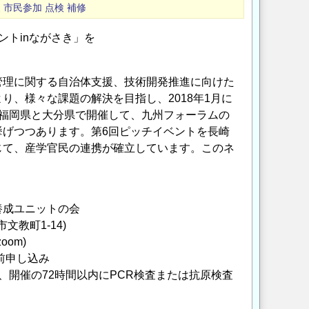
援
市民参加
点検
補修
トinながさき」を
管理に関する自治体支援、技術開発推進に向けた
、様々な課題の解決を目指し、2018年1月に
福岡県と大分県で開催して、九州フォーラムの
げつつあります。第6回ピッチイベントを長崎
じて、産学官民の連携が確立しています。このネ
養成ユニットの会
教町1-14)
om)
前申し込み
開催の72時間以内にPCR検査または抗原検査