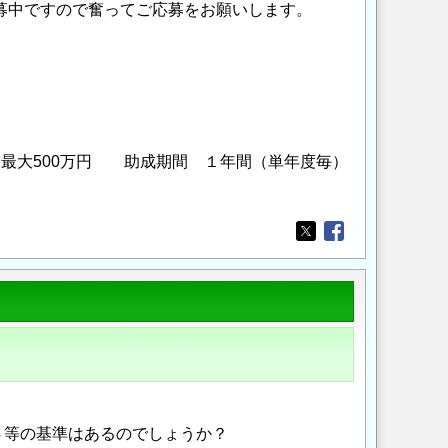
公募中ですので奮ってご応募をお願いします。
最大500万円 助成期間 １年間（単年度毎）
Opens in a new wi
Opens in a new
さ等の基準はあるのでしょうか？