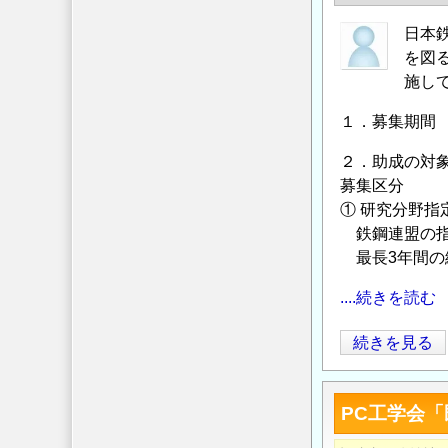
つ
付
い
日本
対
て
を図
象
の
施し
研
究
１．募集期間 2
テ
ー
２．助成の対
マ
募集区分
① 研究分野指
の
鉄鋼連盟の指
公
最長3年間の
募
に
....続きを読む
つ
い
【日
続きを見る
て
本
の
鉄
PC工学会
鋼
連