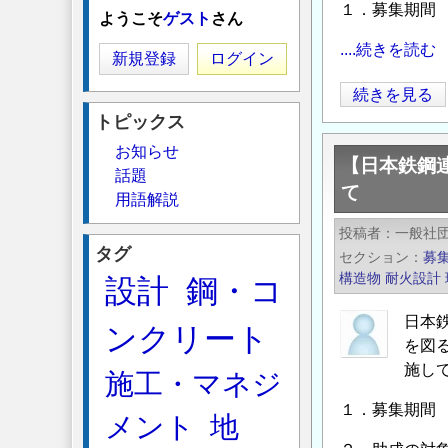
１．募集期間 2
ようこそ
ゲスト
さん
....続きを読む
新規登録
ログイン
【日
続きを見る
本
トピックス
鉄
お知らせ
【日本鉄鋼
鋼
話題
て
連
用語解説
盟】
投稿者
一般社
2026
タグ
セクション
募
年
構造物
耐火設計
設計
鋼・コ
度
「鋼
日本
ンクリート
構
を図
造
施し
施工・マネジ
研
１．募集期間 2
メント
地
究・
教