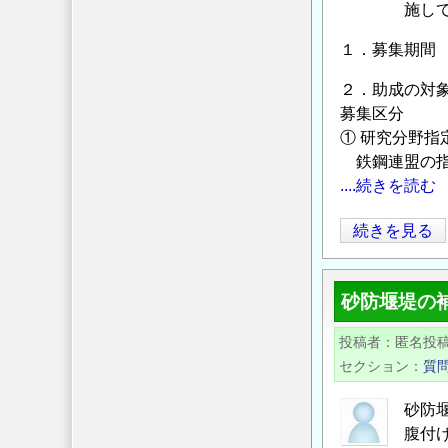
造
施し
ー
研
マ
１．募集期間 2
究・
の
教
２．助成の対
公
育
募集区分
募
助
① 研究分野指
に
成
鉄鋼連盟の指
つ
事
....続きを読む
い
業」
て
【日
続きを見る
に
の
本
よ
鉄
る
砂防堰堤の
鋼
助
連
成
投稿者
匿名投
盟】
金
セクション
質
2024
給
年
付
砂防
度
腹付
対