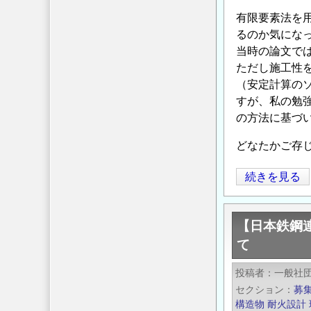
「鋼
象
有限要素法を
構
研
るのか気にな
造
究
当時の論文では
研
テ
ただし施工性を
究・
ー
（安定計算の
教
マ
すが、私の勉
育
の
の方法に基づ
助
公
成
どなたかご存
募
事
に
砂
続きを見る
業」
つ
防
に
い
堰
よ
て
【日本鉄鋼
堤
る
の
て
の
助
補
成
投稿者
一般社
修
金
セクション
募
に
給
構造物
耐火設計