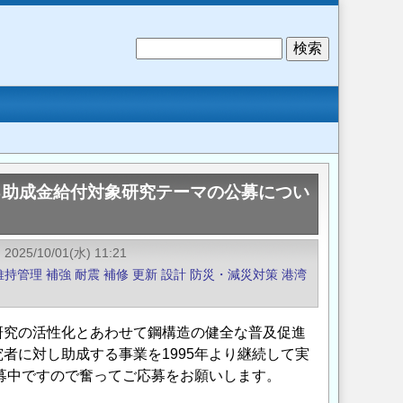
検
索
る助成金給付対象研究テーマの公募につい
2025/10/01(水) 11:21
維持管理
補強
耐震
補修
更新
設計
防災・減災対策
港湾
研究の活性化とあわせて鋼構造の健全な普及促進
者に対し助成する事業を1995年より継続して実
公募中ですので奮ってご応募をお願いします。