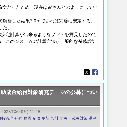
の論文だったため、現在は皆さんどのようにしてい
で解析した結果2.0ｍであれば完璧に安定する。
した。
の安定計算が出来るようなソフトを拝見したので
め、このシステムの計算方法が一般的な補修設計
Opens in a new wi
Opens in a new
る助成金給付対象研究テーマの公募につい
2022/10/03(月) 11:49
維持管理
補強
耐震
補修
更新
設計
防災・減災対策
港湾