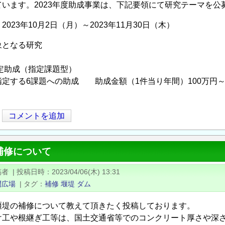
ています。2023年度助成事業は、下記要領にて研究テーマを
023年10月2日（月）～2023年11月30日（木）
象となる研究
定助成（指定課題型）
定する6課題への助成 助成金額（1件当り年間）100万円～
コメントを追加
補修について
稿者
|
投稿日時
2023/04/06(木) 13:31
問広場
|
タグ
補修
堰堤
ダム
堰堤の補修について教えて頂きたく投稿しております。
け工や根継ぎ工等は、国土交通省等でのコンクリート厚さや深