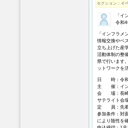
設
セクション
イ
助
PC
成
ポ
「イ
金
ス
令和4
給
ト
「インフラメ
付
テ
情報交換やベス
対
ン
立ち上げた産
象
シ
活動体制の整
研
ョ
県で行います
究
ン
ットワークを
テ
橋
ー
保
日 時：令和4年
マ
全
主 催：イン
の
技
会 場：長崎大
公
サテライト会場(
術
募
定 員：先着2
指
に
参加条件：対面
針」
つ
により陰性を
講
申込締切：1月
い