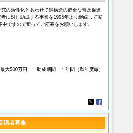
研究の活性化とあわせて鋼構造の健全な普及促進
者に対し助成する事業を1995年より継続して実
公募中ですので奮ってご応募をお願いします。
最大500万円 助成期間 １年間（単年度毎）
Opens in a new wi
Opens in a new
受講者募集