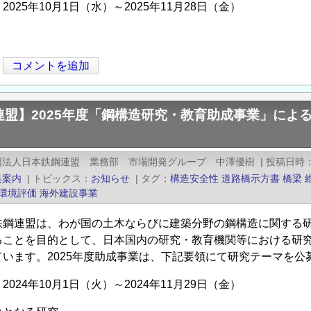
025年10月1日（水）～2025年11月28日（金）
コメントを追加
連盟】2025年度「鋼構造研究・教育助成事業」によ
団法人日本鉄鋼連盟 業務部 市場開発グループ 中澤優樹
|
投稿日時
集案内
|
トピックス
お知らせ
|
タグ
構造安全性
道路橋示方書
橋梁
環境評価
海外建設事業
鉄鋼連盟は、わが国の土木ならびに建築分野の鋼構造に関する
ることを目的として、日本国内の研究・教育機関等における研究
ています。2025年度助成事業は、下記要領にて研究テーマを
024年10月1日（火）～2024年11月29日（金）