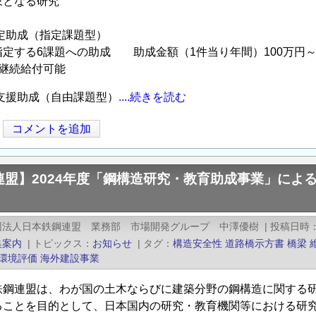
象となる研究
定助成（指定課題型）
定する6課題への助成 助成金額（1件当り年間）100万円～
継続給付可能
支援助成（自由課題型）
....続きを読む
コメントを追加
連盟】2024年度「鋼構造研究・教育助成事業」によ
団法人日本鉄鋼連盟 業務部 市場開発グループ 中澤優樹
|
投稿日時
集案内
|
トピックス
お知らせ
|
タグ
構造安全性
道路橋示方書
橋梁
環境評価
海外建設事業
鉄鋼連盟は、わが国の土木ならびに建築分野の鋼構造に関する
ることを目的として、日本国内の研究・教育機関等における研究