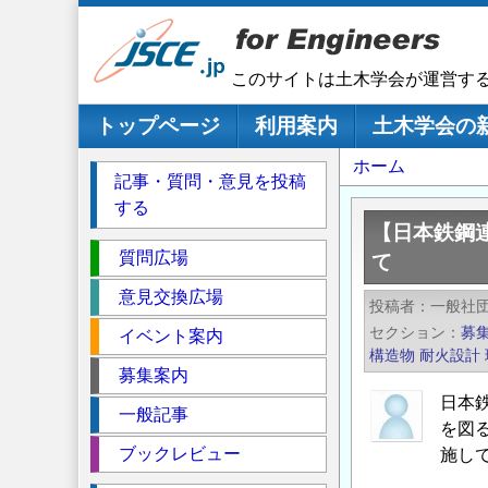
メ
イ
ン
このサイトは土木学会が運営す
コ
ン
メインナビゲーション
トップページ
利用案内
土木学会の
テ
パ
ホーム
ン
記事・質問・意見を投稿
ツ
ン
する
に
く
【日本鉄鋼
移
セ
ず
質問広場
て
動
ク
意見交換広場
投稿者
一般社
シ
セクション
募
イベント案内
ョ
構造物
耐火設計
ン
募集案内
日本
一般記事
を図
ブックレビュー
施し