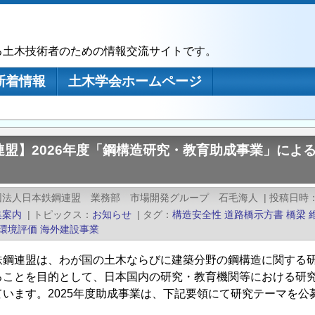
る土木技術者のための情報交流サイトです。
新着情報
土木学会ホームページ
連盟】2026年度「鋼構造研究・教育助成事業」によ
団法人日本鉄鋼連盟 業務部 市場開発グループ 石毛海人
|
投稿日時
集案内
|
トピックス
お知らせ
|
タグ
構造安全性
道路橋示方書
橋梁
環境評価
海外建設事業
鉄鋼連盟は、わが国の土木ならびに建築分野の鋼構造に関する
ることを目的として、日本国内の研究・教育機関等における研究
ています。2025年度助成事業は、下記要領にて研究テーマを