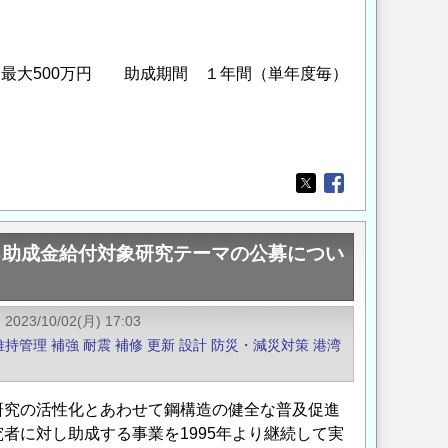
最大500万円 助成期間 １年間（単年度毎）
Opens in a new wi
Opens in a new
る助成金給付対象研究テーマの公募につい
2023/10/02(月) 17:03
維持管理
補強
耐震
補修
更新
設計
防災・減災対策
港湾
研究の活性化とあわせて鋼構造の健全な普及促進
者に対し助成する事業を1995年より継続して実