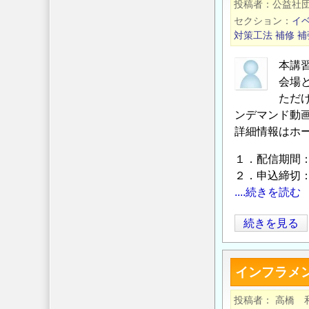
投稿者
公益社
盟】
セクション
イ
2023
対策工法
補修
補
年
度
本講
会場
「鋼
ただ
構
ンデマンド動
造
詳細情報はホ
研
究・
１．配信期間：2
教
２．申込締切：2
育
....続きを読む
助
成
PC
続きを見る
事
工
業」
学
インフラメン
に
会
よ
「既
投稿者
高橋 
る