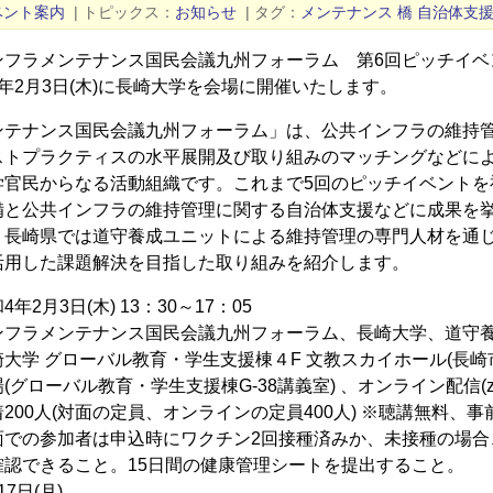
ベント案内
|
トピックス
お知らせ
|
タグ
メンテナンス
橋
自治体支
ンフラメンテナンス国民会議九州フォーラム 第6回ピッチイベン
年2月3日(木)に長崎大学を会場に開催いたします。
ンテナンス国民会議九州フォーラム」は、公共インフラの維持
トプラクティスの水平展開及び取り組みのマッチングなどにより
学官民からなる活動組織です。これまで5回のピッチイベントを
備と公共インフラの維持管理に関する自治体支援などに成果を挙
。長崎県では道守養成ユニットによる維持管理の専門人材を通
活用した課題解決を目指した取り組みを紹介します。
2月3日(木) 13：30～17：05
フラメンテナンス国民会議九州フォーラム、長崎大学、道守
学 グローバル教育・学生支援棟４F 文教スカイホール(長崎市文
グローバル教育・学生支援棟G-38講義室) 、オンライン配信(zo
00人(対面の定員、オンラインの定員400人) ※聴講無料、事
での参加者は申込時にワクチン2回接種済みか、未接種の場合、
確認できること。15日間の健康管理シートを提出すること。
17日(月)