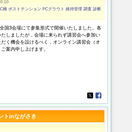
0:10
C橋
ポストテンション
PCグラウト
維持管理
調査
診断
の全国3会場にて参集形式で開催いたしました。各
いたしましたが，会場に来られず講習会へ参加い
ただく機会を設けるべく，オンライン講習会（オ
うご案内申し上げます。
Opens in a new wi
Opens in a new
トinながさき