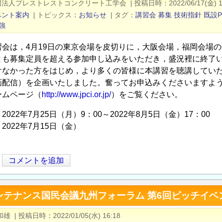
団法人プレストレストコンクリート工学会
|
投稿日時
2022/06/17(金) 1
ベント案内
|
トピックス
お知らせ
|
タグ
講習会
募集
技術指針
既設P
強
習会は，4月19日の東京会場を皮切りに，大阪会場，福岡会場
とも募集定員を超える参加申し込みをいただき，盛況裡に終了
けなかった方をはじめ，より多くの皆様に本講習を聴講してい
画配信）を企画いたしました。奮ってお申込みくださいますよ
ームページ（
http://www.jpci.or.jp/
）をご覧ください。
022年7月25日（月）9：00～2022年8月5日（金）17：00
022年7月15日（金）
コメントを追加
テナンス国民会議九州フォーラム 第6回ピッチイベン
和雄
|
投稿日時
2022/01/05(水) 16:18