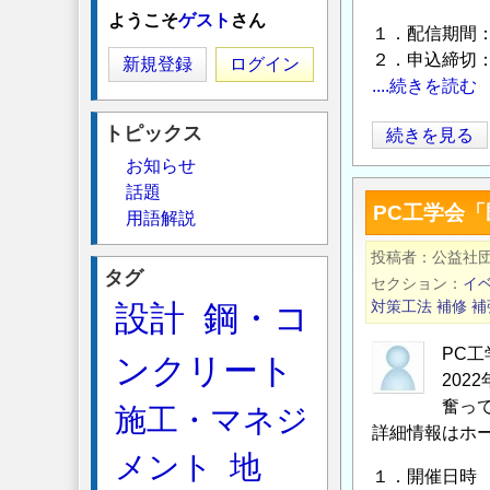
ようこそ
ゲスト
さん
１．配信期間：2
２．申込締切：2
新規登録
ログイン
....続きを読む
トピックス
PC
続きを見る
工
お知らせ
学
話題
PC工学会
会
用語解説
「既
投稿者
公益社
設
タグ
セクション
イ
PC
対策工法
補修
補
設計
鋼・コ
ポ
ス
PC
ンクリート
202
ト
奮っ
テ
施工・マネジ
詳細情報はホ
ン
メント
地
シ
１．開催日時