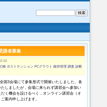
検
索
受講者募集
0:10
C橋
ポストテンション
PCグラウト
維持管理
調査
診断
の全国3会場にて参集形式で開催いたしました。各
いたしましたが，会場に来られず講習会へ参加い
ただく機会を設けるべく，オンライン講習会（オ
うご案内申し上げます。