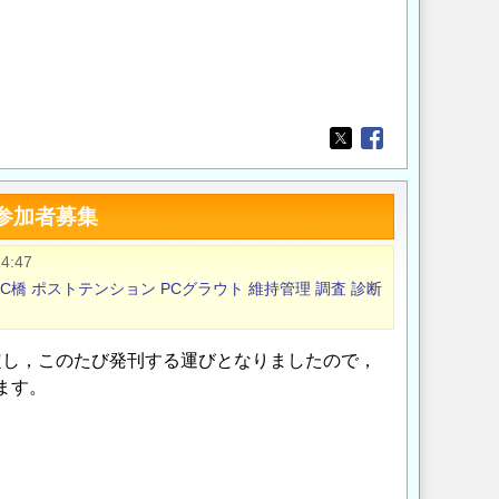
Opens in a new wi
Opens in a new
参加者募集
4:47
C橋
ポストテンション
PCグラウト
維持管理
調査
診断
定し，このたび発刊する運びとなりましたので，
ます。