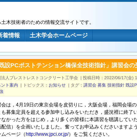
る土木技術者のための情報交流サイトです。
新着情報
土木学会ホームページ
「既設PCポストテンション橋保全技術指針」講習会の
団法人プレストレストコンクリート工学会
|
投稿日時
2022/06/17(金) 1
ベント案内
|
トピックス
お知らせ
|
タグ
講習会
募集
技術指針
既設P
強
習会は，4月19日の東京会場を皮切りに，大阪会場，福岡会場
とも募集定員を超える参加申し込みをいただき，盛況裡に終了
けなかった方をはじめ，より多くの皆様に本講習を聴講してい
画配信）を企画いたしました。奮ってお申込みくださいますよ
ームページ（
http://www.jpci.or.jp/
）をご覧ください。