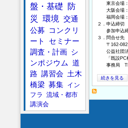
ョ
東京会場：20
盤・基礎
防
ン
大阪会場：20
橋
災
環境
福岡会場：20
交通
保
２．申込締切
公募
コンクリ
全
参加申込締切
技
３．問合せ先
ート
セミナー
術
〒162-08
指
調査・計画
シ
公益社団法人
針」
「既設PC橋保
ンポジウム
道
講
事務局 TEL：
習
路
講習会
土木
PC
続きを見る
会
橋梁
募集
イン
工
の
学
受
フラ
流域・都市
会
講
講演会
「既
者
Secondary
設
募
menu
PC
集
ポ