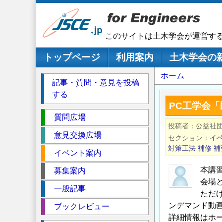
メ
イ
ン
このサイトは土木学会が運営す
コ
ン
メインナビゲーション
トップページ
利用案内
土木学会の
テ
パ
ホーム
ン
記事・質問・意見を投稿
ツ
ン
する
に
く
PC工学会
移
セ
ず
質問広場
動
投稿者
公益社
ク
意見交換広場
セクション
イ
シ
対策工法
補修
補
イベント案内
ョ
ン
本講
募集案内
会場
一般記事
ただ
ンデマンド動
ブックレビュー
詳細情報はホ