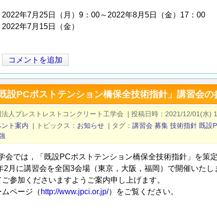
022年7月25日（月）9：00～2022年8月5日（金）17：00
022年7月15日（金）
コメントを追加
「既設PCポストテンション橋保全技術指針」講習会の
団法人プレストレストコンクリート工学会
|
投稿日時
2021/12/01(水) 1
ベント案内
|
トピックス
お知らせ
|
タグ
講習会
募集
技術指針
既設P
強
工学会では，「既設PCポストテンション橋保全技術指針」を策
2年2月に講習会を全国3会場（東京，大阪，福岡）で開催いたし
てご参加くださいますようご案内申し上げます。
ームページ（
http://www.jpci.or.jp/
）をご覧ください。