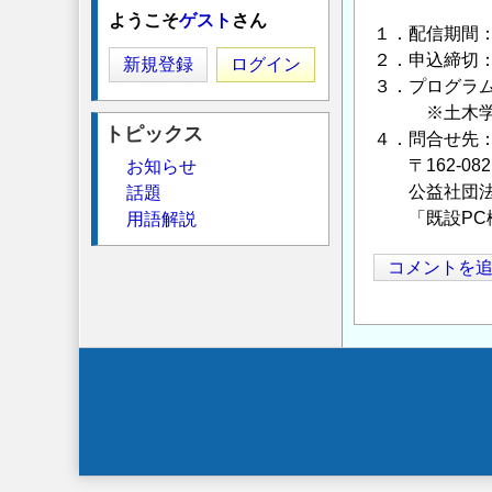
ようこそ
ゲスト
さん
１．配信期間：2
２．申込締切：2
新規登録
ログイン
３．プログラ
※土木学会C
トピックス
４．問合せ先
〒162-08
お知らせ
公益社団法人
話題
「既設PC橋保
用語解説
コメントを
Secondary
menu