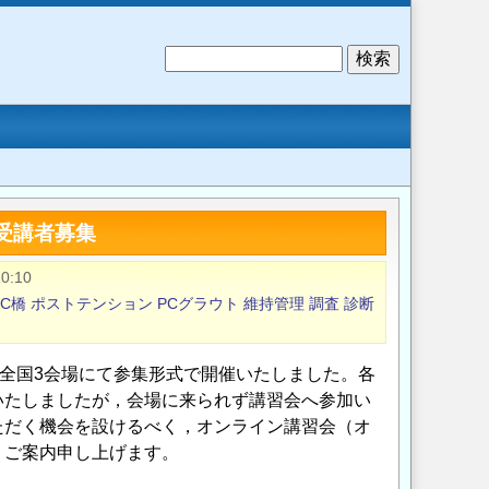
検
索
受講者募集
0:10
C橋
ポストテンション
PCグラウト
維持管理
調査
診断
の全国3会場にて参集形式で開催いたしました。各
いたしましたが，会場に来られず講習会へ参加い
ただく機会を設けるべく，オンライン講習会（オ
うご案内申し上げます。