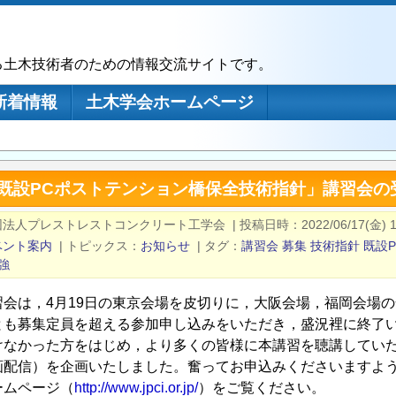
る土木技術者のための情報交流サイトです。
新着情報
土木学会ホームページ
「既設PCポストテンション橋保全技術指針」講習会の
団法人プレストレストコンクリート工学会
|
投稿日時
2022/06/17(金) 1
ベント案内
|
トピックス
お知らせ
|
タグ
講習会
募集
技術指針
既設P
強
習会は，4月19日の東京会場を皮切りに，大阪会場，福岡会場
とも募集定員を超える参加申し込みをいただき，盛況裡に終了
けなかった方をはじめ，より多くの皆様に本講習を聴講してい
画配信）を企画いたしました。奮ってお申込みくださいますよ
ームページ（
http://www.jpci.or.jp/
）をご覧ください。