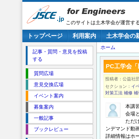
メ
イ
ン
このサイトは土木学会が運営す
コ
ン
メインナビゲーション
トップページ
利用案内
土木学会の
テ
パ
ホーム
ン
記事・質問・意見を投稿
ツ
ン
する
に
く
PC工学会
移
セ
ず
質問広場
動
投稿者
公益社
ク
意見交換広場
セクション
イ
シ
対策工法
補修
補
イベント案内
ョ
ン
本講
募集案内
会場
一般記事
ただ
ンデマンド動
ブックレビュー
詳細情報はホ