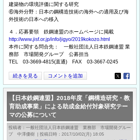
建築物の環境評価に関する研究
⑥海外分野：日本の鋼構造技術の海外への適用及び海
外技術の日本への移入
４．応募要領 鉄鋼連盟のホームページに掲載
http://www.jisf.or.jp/info/jigyo/2019kokozo.html
本件に関する問合先： 一般社団法人日本鉄鋼連盟 業
務部 市場開発グループ 公募担当
TEL 03-3669-4815(直通) FAX 03-3667-0245
【日
続きを見る
コメントを追加
Opens in
Opens
本
鉄
【日本鉄鋼連盟】2018年度「鋼構造研究・教
鋼
育助成事業」による助成金給付対象研究テー
連
マの公募について
盟】
2019
投稿者
一般社団法人日本鉄鋼連盟 業務部 市場開発グルー
年
プ 中澤優樹
|
投稿日時
2017/10/02(月) 18:05
度