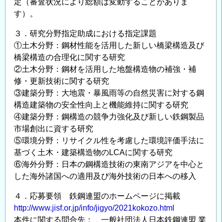
定（審査状況により総額は変動することがありま
公
す）。
募
に
３．研究分野指定助成における指定課題
つ
①土木分野：鋼材性能を活用した新しい橋梁構造及び
橋梁構造の合理化に関する研究
い
②土木分野：鋼材を活用した地盤構造物の補強・補
て
修・更新技術に関する研究
の
③建築分野：大地震・暴風雨等の自然災害に対する鋼
構造建築物の安全性向上と機能維持に関する研究
④建築分野：鋼構造の競争力強化及び新しい鉄鋼製品
市場創出に資する研究
⑤環境分野：リサイクル性を考慮した環境評価手法に
基づく土木・建築構造物のLCAに関する研究
⑥海外分野：日本の鋼構造技術の東南アジアを中心と
した海外諸国への適用及び海外技術の日本への移入
４．応募要領 鉄鋼連盟のホームページに掲載
http://www.jisf.or.jp/info/jigyo/2021kokozo.html
本件に関する問合先： 一般社団法人日本鉄鋼連盟 業