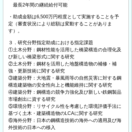
最長2年間の継続給付可能
ー
マ
・助成金額は6,500万円程度として実施することを予
の
定（審査状況により総額は変動することがありま
公
す）。
募
に
３．研究分野指定助成における指定課題
つ
①土木分野：鋼材性能を活用した橋梁構造の合理化及
び新しい橋梁形式に関する研究
い
②土木分野：鋼材を活用した地盤構造物の補修・補
て
強・更新技術に関する研究
の
③建築分野：大地震・暴風雨等の自然災害に対する鋼
構造建築物の安全性向上と機能維持に関する研究
④建築分野：鋼構造の競争力強化及び新しい鉄鋼製品
市場創出に資する研究
⑤環境分野：リサイクル性を考慮した環境評価手法に
基づく土木・建築構造物のLCAに関する研究
⑥海外分野：日本の鋼構造技術の海外への適用及び海
外技術の日本への移入