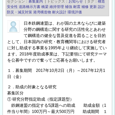
セクション
募集案内
|
トピックス
お知らせ
|
タグ
構造
「鋼
安全性
道路橋示方書
橋梁
維持管理
補強
耐震
補修
更新
設計
構
防災・減災対策
港湾構造物
耐火設計
環境評価
造
日本鉄鋼連盟は、わが国の土木ならびに建築
研
分野の鋼構造に関する研究の活性化とあわせ
究・
て鋼構造の健全な普及促進を図ることを目的
教
として、日本国内の研究・教育機関等における研究者
育
に対し助成する事業を1995年より継続して実施してい
助
ます。2018年度助成事業は、下記要領にて研究テーマ
成
を公募中ですので奮ってご応募をお願いします。
事
業」
１．募集期間 2017年10月2日（月）～2017年12月1
に
日（金）
よ
２．助成の対象となる研究
る
募集区分
助
① 研究分野指定助成（指定課題型）
成
鉄鋼連盟の指定する5課題への助成 助成金額（1
金
件当り年間）100万円～最大500万円 助成期間 １
給