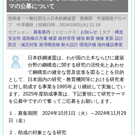
マの公募について
盟】
2026
投稿者
一般社団法人日本鉄鋼連盟 業務部 市場開発グルー
年
プ 中澤優樹
|
投稿日時
2024/10/01(火) 11:18
度
セクション
募集案内
|
トピックス
お知らせ
|
タグ
構造
「鋼
安全性
道路橋示方書
橋梁
維持管理
補強
耐震
補修
更新
設計
構
防災・減災対策
港湾構造物
耐火設計
環境評価
海外建設事業
造
日本鉄鋼連盟は、わが国の土木ならびに建築
研
分野の鋼構造に関する研究の活性化とあわせ
究・
て鋼構造の健全な普及促進を図ることを目的
教
として、日本国内の研究・教育機関等における研究者
育
に対し助成する事業を1995年より継続して実施してい
助
ます。2025年度助成事業は、下記要領にて研究テーマ
成
を公募中ですので奮ってご応募をお願いします。
事
業」
１．募集期間 2024年10月1日（火）～2024年11月29
に
日（金）
よ
２．助成の対象となる研究
る