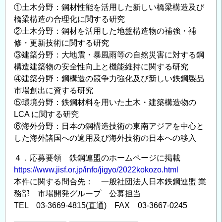
つ
①土木分野：鋼材性能を活用した新しい橋梁構造及び
橋梁構造の合理化に関する研究
い
②土木分野：鋼材を活用した地盤構造物の補強・補
て
修・更新技術に関する研究
の
③建築分野：大地震・暴風雨等の自然災害に対する鋼
構造建築物の安全性向上と機能維持に関する研究
④建築分野：鋼構造の競争力強化及び新しい鉄鋼製品
市場創出に資する研究
⑤環境分野：鉄鋼材料を用いた土木・建築構造物の
LCA に関する研究
⑥海外分野：日本の鋼構造技術の東南アジアを中心と
した海外諸国への適用及び海外技術の日本への移入
４．応募要領 鉄鋼連盟のホームページに掲載
https://www.jisf.or.jp/info/jigyo/2022kokozo.html
本件に関する問合先： 一般社団法人日本鉄鋼連盟 業
務部 市場開発グループ 公募担当
TEL 03-3669-4815(直通) FAX 03-3667-0245