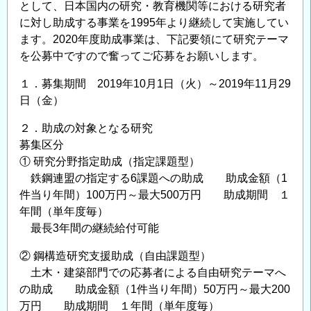
として、日本国内の研究・教育機関等における研究者
育
に対し助成する事業を1995年より継続して実施してい
助
ます。2020年度助成事業は、下記要領にて研究テーマ
成
を公募中ですので奮ってご応募をお願いします。
事
業」
１．募集期間 2019年10月1日（火）～2019年11月29
に
日（金）
よ
２．助成の対象となる研究
る
募集区分
助
① 研究分野指定助成（指定課題型）
成
鉄鋼連盟の指定する6課題への助成 助成金額（1
金
件当り年間）100万円～最大500万円 助成期間 １
給
年間（単年度毎）
付
最長3年間の継続給付可能
対
象
② 鋼構造研究支援助成（自由課題型）
研
土木・建築部門での応募者による自由研究テーマへ
究
の助成 助成金額（1件当り年間）50万円～最大200
万円 助成期間 １年間（単年度毎）
テ