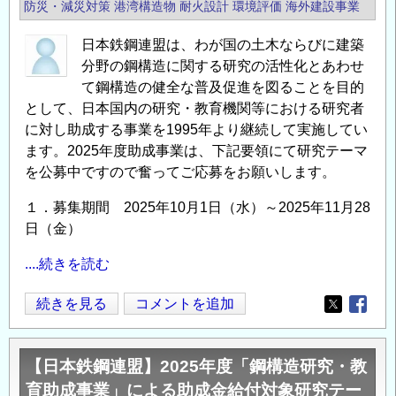
防災・減災対策
港湾構造物
耐火設計
環境評価
海外建設事業
日本鉄鋼連盟は、わが国の土木ならびに建築
分野の鋼構造に関する研究の活性化とあわせ
て鋼構造の健全な普及促進を図ることを目的
として、日本国内の研究・教育機関等における研究者
に対し助成する事業を1995年より継続して実施してい
ます。2025年度助成事業は、下記要領にて研究テーマ
を公募中ですので奮ってご応募をお願いします。
１．募集期間 2025年10月1日（水）～2025年11月28
日（金）
....続きを読む
【日
続きを見る
コメントを追加
Opens in
Opens
本
鉄
【日本鉄鋼連盟】2025年度「鋼構造研究・教
鋼
育助成事業」による助成金給付対象研究テー
連