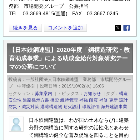
務部 市場開発グループ 公募担当
TEL 03-3669-4815(直通) FAX 03-3667-0245
【日
続きを見る
コメントを追加
Opens in
Opens
本
鉄
【日本鉄鋼連盟】2020年度「鋼構造研究・教
鋼
育助成事業」による助成金給付対象研究テー
連
マの公募について
盟】
2021
投稿者
一般社団法人日本鉄鋼連盟 業務部 市場開発グルー
年
プ 中澤優樹
|
投稿日時
2019/10/02(水) 16:06
度
セクション
募集案内
|
トピックス
お知らせ
|
タグ
構造
「鋼
安全性
道路橋示方書
橋梁
維持管理
補強
耐震
補修
更新
設計
構
防災・減災対策
港湾構造物
耐火設計
環境評価
海外建設事業
造
日本鉄鋼連盟は、わが国の土木ならびに建築
研
分野の鋼構造に関する研究の活性化とあわせ
究・
て鋼構造の健全な普及促進を図ることを目的
教