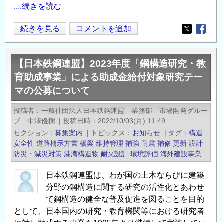
....続きを読む
対
象
【日
続きを見る
コメントを追加
Opens in
Opens
研
本
究
鉄
テ
【日本鉄鋼連盟】2023年度「鋼構造研究・教
鋼
ー
育助成事業」による助成金給付対象研究テー
連
マ
マの公募について
盟】
の
2024
投稿者
一般社団法人日本鉄鋼連盟 業務部 市場開発グルー
公
年
プ 中澤優樹
|
投稿日時
2022/10/03(月) 11:49
募
度
セクション
募集案内
|
トピックス
お知らせ
|
タグ
構造
に
「鋼
安全性
道路橋示方書
橋梁
維持管理
補強
耐震
補修
更新
設計
つ
構
防災・減災対策
港湾構造物
耐火設計
環境評価
海外建設事業
い
造
て
日本鉄鋼連盟は、わが国の土木ならびに建築
研
の
分野の鋼構造に関する研究の活性化とあわせ
究・
て鋼構造の健全な普及促進を図ることを目的
教
として、日本国内の研究・教育機関等における研究者
育