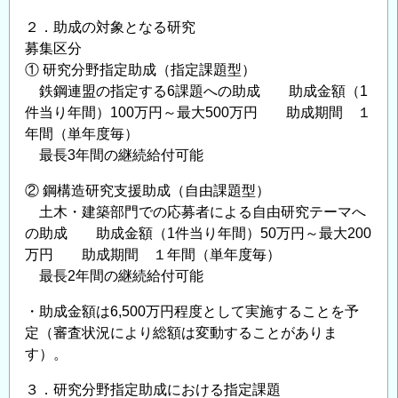
よ
２．助成の対象となる研究
る
募集区分
助
① 研究分野指定助成（指定課題型）
成
鉄鋼連盟の指定する6課題への助成 助成金額（1
金
件当り年間）100万円～最大500万円 助成期間 １
給
年間（単年度毎）
付
最長3年間の継続給付可能
対
象
② 鋼構造研究支援助成（自由課題型）
研
土木・建築部門での応募者による自由研究テーマへ
究
の助成 助成金額（1件当り年間）50万円～最大200
万円 助成期間 １年間（単年度毎）
テ
最長2年間の継続給付可能
ー
マ
・助成金額は6,500万円程度として実施することを予
の
定（審査状況により総額は変動することがありま
公
す）。
募
に
３．研究分野指定助成における指定課題