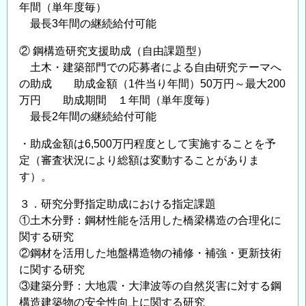
年間（単年度毎）
付
最長3年間の継続給付可能
対
象
② 鋼構造研究支援助成（自由課題型）
研
土木・建築部門での応募者による自由研究テーマへ
究
の助成 助成金額（1件当り年間）50万円～最大200
万円 助成期間 １年間（単年度毎）
テ
最長2年間の継続給付可能
ー
マ
・助成金額は6,500万円程度として実施することを予
の
定（審査状況により総額は変動することがありま
公
す）。
募
に
３．研究分野指定助成における指定課題
つ
①土木分野：鋼材性能を活用した橋梁構造の合理化に
関する研究
い
②鋼材を活用した地盤構造物の補修・補強・更新技術
て
に関する研究
の
③建築分野：大地震・大津波等の自然災害に対する鋼
構造建築物の安全性向上に関する研究