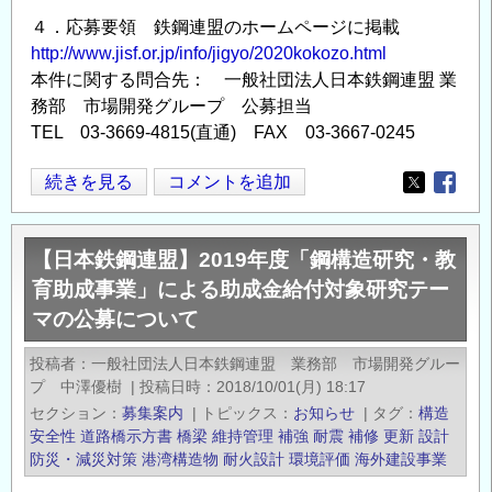
４．応募要領 鉄鋼連盟のホームページに掲載
http://www.jisf.or.jp/info/jigyo/2020kokozo.html
本件に関する問合先： 一般社団法人日本鉄鋼連盟 業
務部 市場開発グループ 公募担当
TEL 03-3669-4815(直通) FAX 03-3667-0245
【日
続きを見る
コメントを追加
Opens in
Opens
本
鉄
【日本鉄鋼連盟】2019年度「鋼構造研究・教
鋼
育助成事業」による助成金給付対象研究テー
連
マの公募について
盟】
2020
投稿者
一般社団法人日本鉄鋼連盟 業務部 市場開発グルー
年
プ 中澤優樹
|
投稿日時
2018/10/01(月) 18:17
度
セクション
募集案内
|
トピックス
お知らせ
|
タグ
構造
「鋼
安全性
道路橋示方書
橋梁
維持管理
補強
耐震
補修
更新
設計
構
防災・減災対策
港湾構造物
耐火設計
環境評価
海外建設事業
造