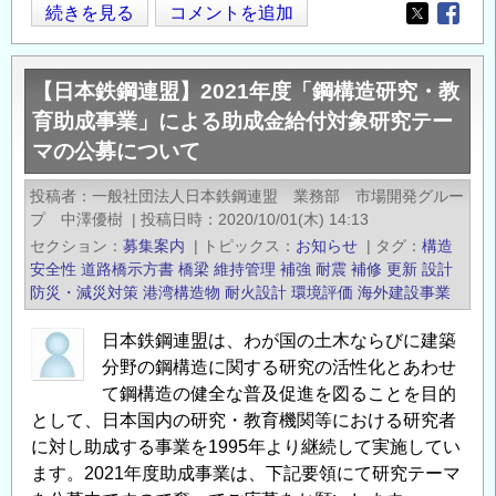
【日
続きを見る
コメントを追加
Opens in
Opens
本
鉄
【日本鉄鋼連盟】2021年度「鋼構造研究・教
鋼
育助成事業」による助成金給付対象研究テー
連
マの公募について
盟】
2022
投稿者
一般社団法人日本鉄鋼連盟 業務部 市場開発グルー
年
プ 中澤優樹
|
投稿日時
2020/10/01(木) 14:13
度
セクション
募集案内
|
トピックス
お知らせ
|
タグ
構造
「鋼
安全性
道路橋示方書
橋梁
維持管理
補強
耐震
補修
更新
設計
構
防災・減災対策
港湾構造物
耐火設計
環境評価
海外建設事業
造
日本鉄鋼連盟は、わが国の土木ならびに建築
研
分野の鋼構造に関する研究の活性化とあわせ
究・
て鋼構造の健全な普及促進を図ることを目的
教
として、日本国内の研究・教育機関等における研究者
育
に対し助成する事業を1995年より継続して実施してい
助
ます。2021年度助成事業は、下記要領にて研究テーマ
成