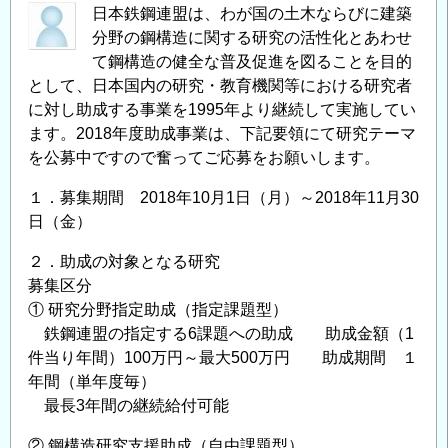
日本鉄鋼連盟は、わが国の土木ならびに建築
研
分野の鋼構造に関する研究の活性化とあわせ
究・
て鋼構造の健全な普及促進を図ることを目的
教
として、日本国内の研究・教育機関等における研究者
育
に対し助成する事業を1995年より継続して実施してい
助
ます。2018年度助成事業は、下記要領にて研究テーマ
成
を公募中ですので奮ってご応募をお願いします。
事
業」
１．募集期間 2018年10月1日（月）～2018年11月30
に
日（金）
よ
２．助成の対象となる研究
る
募集区分
助
① 研究分野指定助成（指定課題型）
成
鉄鋼連盟の指定する6課題への助成 助成金額（1
金
件当り年間）100万円～最大500万円 助成期間 １
給
年間（単年度毎）
付
最長3年間の継続給付可能
対
象
② 鋼構造研究支援助成（自由課題型）