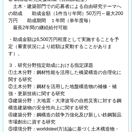
研
土木・建築部門での応募者による自由研究テーマへ
究
の助成 助成金額（1件当り年間）50万円～最大200
万円 助成期間 １年間（単年度毎）
テ
最長2年間の継続給付可能
ー
マ
・助成金額は6,500万円程度として実施することを予
の
定（審査状況により総額は変動することがありま
公
す）。
募
に
３．研究分野指定助成における指定課題
つ
①土木分野：鋼材性能を活用した橋梁構造の合理化に
関する研究
い
②土木分野：鋼材を活用した地盤構造物の補修・補
て
強・更新技術に関する研究
の
③建築分野：大地震・大津波等の自然災害に対する鋼
構造建築物の安全性向上に関する研究
④建築分野：鋼構造の競争力強化及び新しい鉄鋼製品
市場創出に資する研究
⑤環境分野：worldsteel方法論に基づく土木構造物・