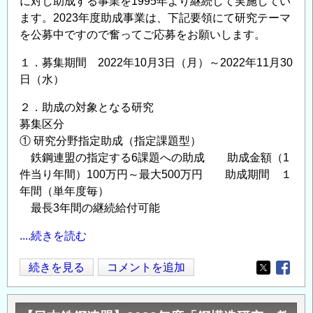
に対し助成する事業を1995年より継続して実施してい
助
ます。2023年度助成事業は、下記要領にて研究テーマ
成
を公募中ですので奮ってご応募をお願いします。
事
業」
１．募集期間 2022年10月3日（月）～2022年11月30
に
日（水）
よ
２．助成の対象となる研究
る
募集区分
助
① 研究分野指定助成（指定課題型）
成
鉄鋼連盟の指定する6課題への助成 助成金額（1
金
件当り年間）100万円～最大500万円 助成期間 １
給
年間（単年度毎）
付
最長3年間の継続給付可能
対
象
....続きを読む
研
【日
続きを見る
コメントを追加
究
Opens in
Opens
本
テ
鉄
ー