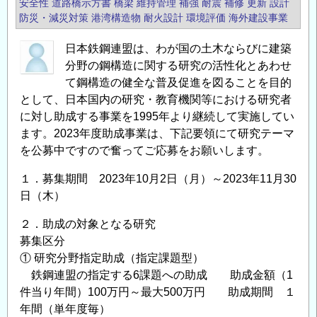
安全性
道路橋示方書
橋梁
維持管理
補強
耐震
補修
更新
設計
構
て
防災・減災対策
港湾構造物
耐火設計
環境評価
海外建設事業
造
の
日本鉄鋼連盟は、わが国の土木ならびに建築
研
分野の鋼構造に関する研究の活性化とあわせ
究・
て鋼構造の健全な普及促進を図ることを目的
教
として、日本国内の研究・教育機関等における研究者
育
に対し助成する事業を1995年より継続して実施してい
助
ます。2023年度助成事業は、下記要領にて研究テーマ
成
を公募中ですので奮ってご応募をお願いします。
事
業」
１．募集期間 2023年10月2日（月）～2023年11月30
に
日（木）
よ
２．助成の対象となる研究
る
募集区分
助
① 研究分野指定助成（指定課題型）
成
鉄鋼連盟の指定する6課題への助成 助成金額（1
金
件当り年間）100万円～最大500万円 助成期間 １
給
年間（単年度毎）
付