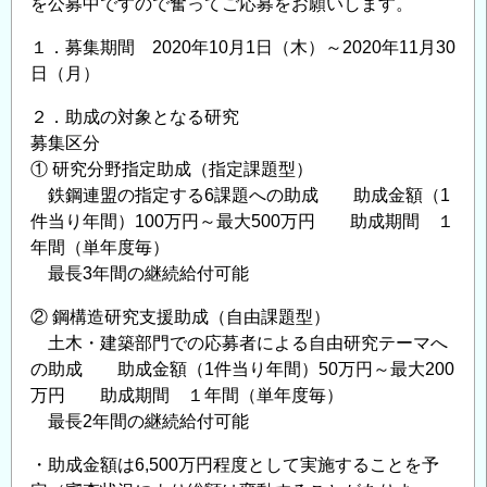
を公募中ですので奮ってご応募をお願いします。
事
業」
１．募集期間 2020年10月1日（木）～2020年11月30
に
日（月）
よ
２．助成の対象となる研究
る
募集区分
助
① 研究分野指定助成（指定課題型）
成
鉄鋼連盟の指定する6課題への助成 助成金額（1
金
件当り年間）100万円～最大500万円 助成期間 １
給
年間（単年度毎）
付
最長3年間の継続給付可能
対
象
② 鋼構造研究支援助成（自由課題型）
研
土木・建築部門での応募者による自由研究テーマへ
究
の助成 助成金額（1件当り年間）50万円～最大200
万円 助成期間 １年間（単年度毎）
テ
最長2年間の継続給付可能
ー
マ
・助成金額は6,500万円程度として実施することを予
の