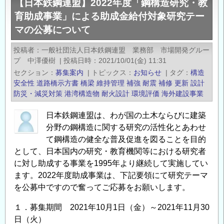
【日本鉄鋼連盟】2022年度「鋼構造研究・教
鋼
マ
育助成事業」による助成金給付対象研究テー
連
の
マの公募について
盟】
公
2023
募
投稿者
一般社団法人日本鉄鋼連盟 業務部 市場開発グルー
年
に
プ 中澤優樹
|
投稿日時
2021/10/01(金) 11:31
度
つ
セクション
募集案内
|
トピックス
お知らせ
|
タグ
構造
「鋼
い
安全性
道路橋示方書
橋梁
維持管理
補強
耐震
補修
更新
設計
構
て
防災・減災対策
港湾構造物
耐火設計
環境評価
海外建設事業
造
の
日本鉄鋼連盟は、わが国の土木ならびに建築
研
分野の鋼構造に関する研究の活性化とあわせ
究・
て鋼構造の健全な普及促進を図ることを目的
教
として、日本国内の研究・教育機関等における研究者
育
に対し助成する事業を1995年より継続して実施してい
助
ます。2022年度助成事業は、下記要領にて研究テーマ
成
を公募中ですので奮ってご応募をお願いします。
事
業」
１．募集期間 2021年10月1日（金）～2021年11月30
に
日（火）