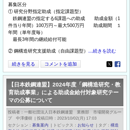
募集区分
助
① 研究分野指定助成（指定課題型）
成
鉄鋼連盟の指定する6課題への助成 助成金額（1
金
件当り年間）100万円～最大500万円 助成期間 １
給
年間（単年度毎）
付
最長3年間の継続給付可能
対
象
② 鋼構造研究支援助成（自由課題型）
....続きを読む
研
【日
続きを見る
コメントを追加
究
Opens in
Opens
本
テ
鉄
ー
【日本鉄鋼連盟】2024年度「鋼構造研究・教
鋼
マ
育助成事業」による助成金給付対象研究テー
連
の
マの公募について
盟】
公
2025
募
投稿者
一般社団法人日本鉄鋼連盟 業務部 市場開発グルー
年
に
プ 中澤優樹
|
投稿日時
2023/10/02(月) 17:03
度
つ
セクション
募集案内
|
トピックス
お知らせ
|
タグ
構造
「鋼
い