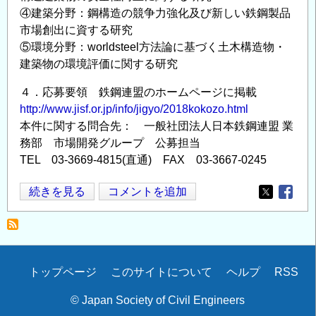
④建築分野：鋼構造の競争力強化及び新しい鉄鋼製品
市場創出に資する研究
⑤環境分野：worldsteel方法論に基づく土木構造物・
建築物の環境評価に関する研究
４．応募要領 鉄鋼連盟のホームページに掲載
http://www.jisf.or.jp/info/jigyo/2018kokozo.html
本件に関する問合先： 一般社団法人日本鉄鋼連盟 業
務部 市場開発グループ 公募担当
TEL 03-3669-4815(直通) FAX 03-3667-0245
【日
続きを見る
コメントを追加
Opens in
Opens
本
鉄
鋼
連
Secondary
トップページ
このサイトについて
ヘルプ
RSS
盟】
menu
2018
© Japan Society of Civil Engineers
年