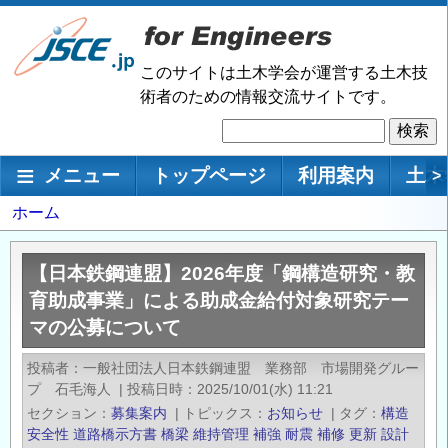
メ
イ
ン
このサイトは土木学会が運営する土木技
コ
術者のための情報交流サイトです。
ン
検
テ
索
ン
メインナビゲーション
メニュー
トップページ
利用案内
土木
>
ツ
に
パ
ホーム
移
ン
動
く
【日本鉄鋼連盟】2026年度「鋼構造研究・教
ず
育助成事業」による助成金給付対象研究テー
マの公募について
投稿者
一般社団法人日本鉄鋼連盟 業務部 市場開発グルー
プ 石毛海人
|
投稿日時
2025/10/01(水) 11:21
セクション
募集案内
|
トピックス
お知らせ
|
タグ
構造
安全性
道路橋示方書
橋梁
維持管理
補強
耐震
補修
更新
設計