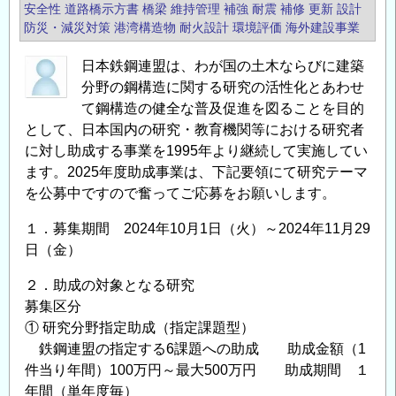
「鋼
安全性
道路橋示方書
橋梁
維持管理
補強
耐震
補修
更新
設計
最
構
防災・減災対策
港湾構造物
耐火設計
環境評価
海外建設事業
前
造
線
日本鉄鋼連盟は、わが国の土木ならびに建築
研
と
分野の鋼構造に関する研究の活性化とあわせ
究・
国
て鋼構造の健全な普及促進を図ることを目的
教
際
として、日本国内の研究・教育機関等における研究者
育
支
に対し助成する事業を1995年より継続して実施してい
助
援・
ます。2025年度助成事業は、下記要領にて研究テーマ
成
受
を公募中ですので奮ってご応募をお願いします。
事
容
業」
１．募集期間 2024年10月1日（火）～2024年11月29
の
に
日（金）
ゆ
よ
く
２．助成の対象となる研究
る
え」
募集区分
助
開
① 研究分野指定助成（指定課題型）
成
催
鉄鋼連盟の指定する6課題への助成 助成金額（1
金
の
件当り年間）100万円～最大500万円 助成期間 １
給
ご
年間（単年度毎）