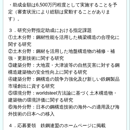
マ
・助成金額は6,500万円程度として実施することを予
の
定（審査状況により総額は変動することがありま
公
す）。
募
に
３．研究分野指定助成における指定課題
つ
①土木分野：鋼材性能を活用した橋梁構造の合理化に
関する研究
い
②土木分野：鋼材を活用した地盤構造物の補修・補
て
強・更新技術に関する研究
の
③建築分野：大地震・大津波等の自然災害に対する鋼
構造建築物の安全性向上に関する研究
④建築分野：鋼構造の競争力強化及び新しい鉄鋼製品
市場創出に資する研究
⑤環境分野：worldsteel方法論に基づく土木構造物・
建築物の環境評価に関する研究
⑥海外分野：日本の鋼構造技術の海外への適用及び海
外技術の日本への移入
４．応募要領 鉄鋼連盟のホームページに掲載