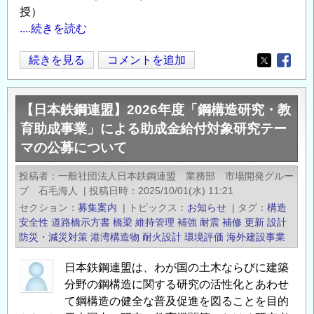
授）
....続きを読む
オ
続きを見る
コメントを追加
Opens in
Opens
ン
ラ
【日本鉄鋼連盟】2026年度「鋼構造研究・教
イ
育助成事業」による助成金給付対象研究テー
ン
マの公募について
セ
ミ
投稿者
一般社団法人日本鉄鋼連盟 業務部 市場開発グルー
ナ
プ 石毛海人
|
投稿日時
2025/10/01(水) 11:21
ー
セクション
募集案内
|
トピックス
お知らせ
|
タグ
構造
「モ
安全性
道路橋示方書
橋梁
維持管理
補強
耐震
補修
更新
設計
ル
防災・減災対策
港湾構造物
耐火設計
環境評価
海外建設事業
デ
日本鉄鋼連盟は、わが国の土木ならびに建築
ィ
分野の鋼構造に関する研究の活性化とあわせ
ブ、
て鋼構造の健全な普及促進を図ることを目的
キ