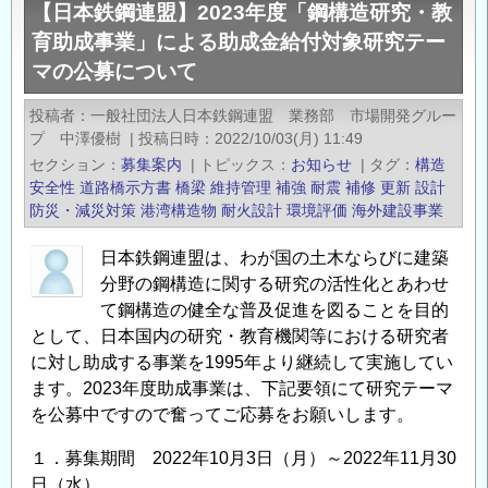
テ
【日本鉄鋼連盟】2023年度「鋼構造研究・教
鋼
ー
育助成事業」による助成金給付対象研究テー
連
マ
マの公募について
盟】
の
2024
投稿者
一般社団法人日本鉄鋼連盟 業務部 市場開発グルー
公
年
プ 中澤優樹
|
投稿日時
2022/10/03(月) 11:49
募
度
セクション
募集案内
|
トピックス
お知らせ
|
タグ
構造
に
「鋼
安全性
道路橋示方書
橋梁
維持管理
補強
耐震
補修
更新
設計
つ
構
防災・減災対策
港湾構造物
耐火設計
環境評価
海外建設事業
い
造
て
日本鉄鋼連盟は、わが国の土木ならびに建築
研
の
分野の鋼構造に関する研究の活性化とあわせ
究・
て鋼構造の健全な普及促進を図ることを目的
教
として、日本国内の研究・教育機関等における研究者
育
に対し助成する事業を1995年より継続して実施してい
助
ます。2023年度助成事業は、下記要領にて研究テーマ
成
を公募中ですので奮ってご応募をお願いします。
事
業」
１．募集期間 2022年10月3日（月）～2022年11月30
に
日（水）