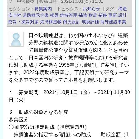
プ 中澤優樹
|
投稿日時
2021/10/01(金) 11:31
度
つ
セクション
募集案内
|
トピックス
お知らせ
|
タグ
構造
「鋼
い
安全性
道路橋示方書
橋梁
維持管理
補強
耐震
補修
更新
設計
構
て
防災・減災対策
港湾構造物
耐火設計
環境評価
海外建設事業
造
の
日本鉄鋼連盟は、わが国の土木ならびに建築
研
分野の鋼構造に関する研究の活性化とあわせ
究・
て鋼構造の健全な普及促進を図ることを目的
教
として、日本国内の研究・教育機関等における研究者
育
に対し助成する事業を1995年より継続して実施してい
助
ます。2022年度助成事業は、下記要領にて研究テーマ
成
を公募中ですので奮ってご応募をお願いします。
事
業」
１．募集期間 2021年10月1日（金）～2021年11月30
に
日（火）
よ
２．助成の対象となる研究
る
募集区分
助
① 研究分野指定助成（指定課題型）
成
鉄鋼連盟の指定する6課題への助成 助成金額（1
金