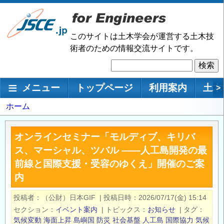
メ
イ
ン
このサイトは土木学会が運営する土木技
コ
術者のための情報交流サイトです。
ン
検
テ
索
ン
メインナビゲーション
メニュー
トップページ
利用案内
土木
>
ツ
に
パ
ホーム
移
ン
動
く
オンラインセミナー「モルディブ、キリバ
ず
ス、マーシャル、ツバル ――人工島開発の最
前線と国際支援・受容のゆくえ」開催のご案
内
投稿者
（公財）日本GIF
|
投稿日時
2026/07/17(金) 15:14
セクション
イベント案内
|
トピックス
お知らせ
|
タグ
気候変動
海面上昇
島嶼国
防災
社会基盤
人工島
国際協力
気候