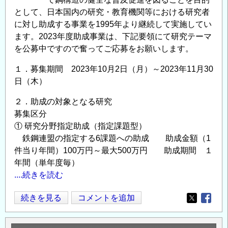
教
として、日本国内の研究・教育機関等における研究者
育
に対し助成する事業を1995年より継続して実施してい
助
ます。2023年度助成事業は、下記要領にて研究テーマ
成
を公募中ですので奮ってご応募をお願いします。
事
業」
１．募集期間 2023年10月2日（月）～2023年11月30
に
日（木）
よ
２．助成の対象となる研究
る
募集区分
助
① 研究分野指定助成（指定課題型）
成
鉄鋼連盟の指定する6課題への助成 助成金額（1
金
件当り年間）100万円～最大500万円 助成期間 １
給
年間（単年度毎）
付
....続きを読む
対
象
【日
続きを見る
コメントを追加
Opens in
Opens
研
本
究
鉄