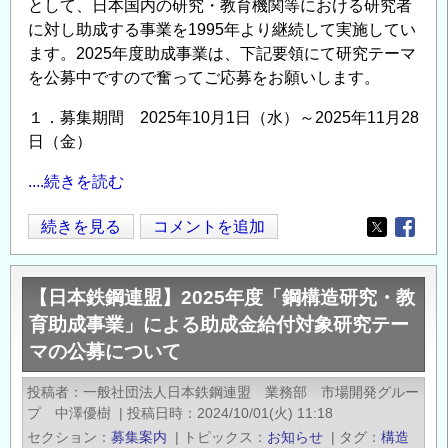
として、日本国内の研究・教育機関等における研究者
リ
に対し助成する事業を1995年より継続して実施してい
バ
ます。2025年度助成事業は、下記要領にて研究テーマ
ス、
を公募中ですので奮ってご応募をお願いします。
マ
ー
１．募集期間 2025年10月1日（水）～2025年11月28
シ
日（金）
ャ
....続きを読む
ル、
ツ
【日
続きを見る
コメントを追加
Opens in
Opens
バ
本
ル
鉄
――
【日本鉄鋼連盟】2025年度「鋼構造研究・教
鋼
人
育助成事業」による助成金給付対象研究テー
連
工
マの公募について
盟】
島
2026
開
投稿者
一般社団法人日本鉄鋼連盟 業務部 市場開発グルー
年
発
プ 中澤優樹
|
投稿日時
2024/10/01(火) 11:18
度
セクション
の
募集案内
|
トピックス
お知らせ
|
タグ
構造