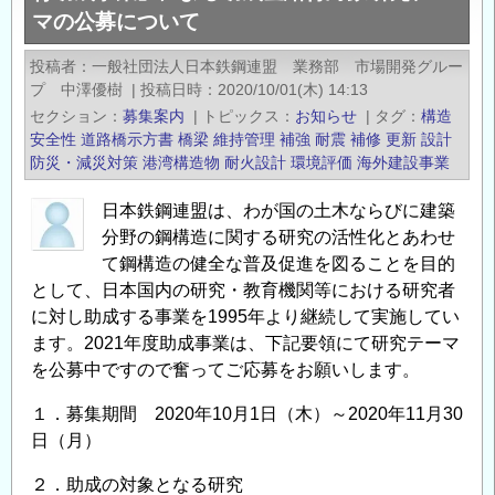
マの公募について
盟】
2022
投稿者
一般社団法人日本鉄鋼連盟 業務部 市場開発グルー
年
プ 中澤優樹
|
投稿日時
2020/10/01(木) 14:13
度
セクション
募集案内
|
トピックス
お知らせ
|
タグ
構造
「鋼
安全性
道路橋示方書
橋梁
維持管理
補強
耐震
補修
更新
設計
構
防災・減災対策
港湾構造物
耐火設計
環境評価
海外建設事業
造
日本鉄鋼連盟は、わが国の土木ならびに建築
研
分野の鋼構造に関する研究の活性化とあわせ
究・
て鋼構造の健全な普及促進を図ることを目的
教
として、日本国内の研究・教育機関等における研究者
育
に対し助成する事業を1995年より継続して実施してい
助
ます。2021年度助成事業は、下記要領にて研究テーマ
成
を公募中ですので奮ってご応募をお願いします。
事
業」
１．募集期間 2020年10月1日（木）～2020年11月30
に
日（月）
よ
２．助成の対象となる研究
る