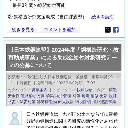
付
案
最長3年間の継続給付可能
対
内
象
② 鋼構造研究支援助成（自由課題型）
....続きを読む
の
研
【日
続きを見る
コメントを追加
究
Opens in
Opens
本
テ
鉄
ー
【日本鉄鋼連盟】2024年度「鋼構造研究・教
鋼
マ
育助成事業」による助成金給付対象研究テー
連
の
マの公募について
盟】
公
2025
募
投稿者
一般社団法人日本鉄鋼連盟 業務部 市場開発グルー
年
に
プ 中澤優樹
|
投稿日時
2023/10/02(月) 17:03
度
つ
セクション
募集案内
|
トピックス
お知らせ
|
タグ
構造
「鋼
い
安全性
道路橋示方書
橋梁
維持管理
補強
耐震
補修
更新
設計
構
て
防災・減災対策
港湾構造物
耐火設計
環境評価
海外建設事業
造
の
日本鉄鋼連盟は、わが国の土木ならびに建築
研
分野の鋼構造に関する研究の活性化とあわせ
究・
て鋼構造の健全な普及促進を図ることを目的