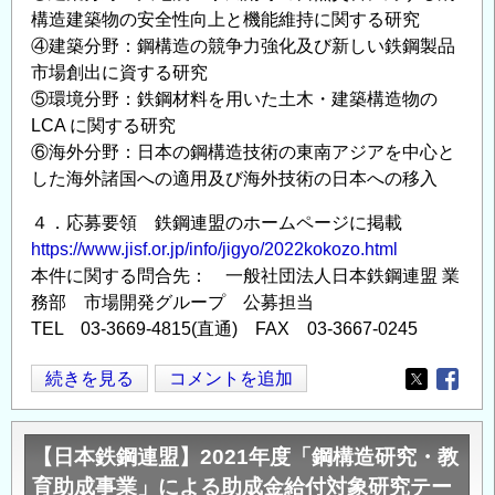
構造建築物の安全性向上と機能維持に関する研究
④建築分野：鋼構造の競争力強化及び新しい鉄鋼製品
市場創出に資する研究
⑤環境分野：鉄鋼材料を用いた土木・建築構造物の
LCA に関する研究
⑥海外分野：日本の鋼構造技術の東南アジアを中心と
した海外諸国への適用及び海外技術の日本への移入
４．応募要領 鉄鋼連盟のホームページに掲載
https://www.jisf.or.jp/info/jigyo/2022kokozo.html
本件に関する問合先： 一般社団法人日本鉄鋼連盟 業
務部 市場開発グループ 公募担当
TEL 03-3669-4815(直通) FAX 03-3667-0245
【日
続きを見る
コメントを追加
Opens in
Opens
本
鉄
【日本鉄鋼連盟】2021年度「鋼構造研究・教
鋼
育助成事業」による助成金給付対象研究テー
連