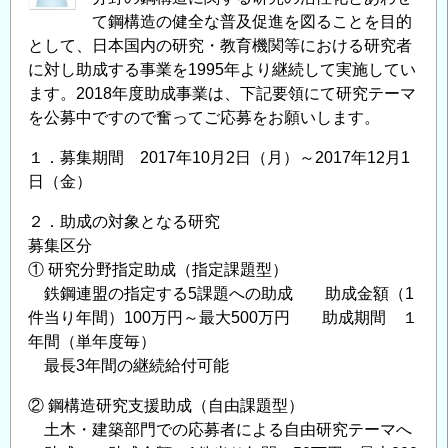
究・
て鋼構造の健全な普及促進を図ることを目的
教
として、日本国内の研究・教育機関等における研究者
育
に対し助成する事業を1995年より継続して実施してい
助
ます。2018年度助成事業は、下記要領にて研究テーマ
成
を公募中ですので奮ってご応募をお願いします。
事
業」
１．募集期間 2017年10月2日（月）～2017年12月1
に
日（金）
よ
２．助成の対象となる研究
る
募集区分
助
① 研究分野指定助成（指定課題型）
成
鉄鋼連盟の指定する5課題への助成 助成金額（1
金
件当り年間）100万円～最大500万円 助成期間 １
給
年間（単年度毎）
付
最長3年間の継続給付可能
対
象
② 鋼構造研究支援助成（自由課題型）
研
土木・建築部門での応募者による自由研究テーマへ