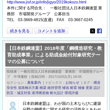
http://www.jisf.or.jp/info/jigyo/2019kokozo.html
本件に関する問合先： 一般社団法人日本鉄鋼連盟 業
務部 市場開発グループ 公募担当
TEL 03-3669-4815(直通) FAX 03-3667-0245
【日
続きを見る
コメントを追加
Opens in
Opens
本
鉄
【日本鉄鋼連盟】2018年度「鋼構造研究・教
鋼
育助成事業」による助成金給付対象研究テー
連
マの公募について
盟】
2019
投稿者
一般社団法人日本鉄鋼連盟 業務部 市場開発グルー
年
プ 中澤優樹
|
投稿日時
2017/10/02(月) 18:05
度
セクション
募集案内
|
トピックス
お知らせ
|
タグ
構造
「鋼
安全性
道路橋示方書
橋梁
維持管理
補強
耐震
補修
更新
設計
構
防災・減災対策
港湾構造物
耐火設計
環境評価
造
日本鉄鋼連盟は、わが国の土木ならびに建築
研
分野の鋼構造に関する研究の活性化とあわせ