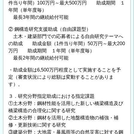
件当り年間）100万円～最大500万円 助成期間 １
給
年間（単年度毎）
付
最長3年間の継続給付可能
対
象
② 鋼構造研究支援助成（自由課題型）
研
土木・建築部門での応募者による自由研究テーマへ
究
の助成 助成金額（1件当り年間）50万円～最大200
万円 助成期間 １年間（単年度毎）
テ
最長2年間の継続給付可能
ー
マ
・助成金額は6,500万円程度として実施することを予
の
定（審査状況により総額は変動することがありま
公
す）。
募
に
３．研究分野指定助成における指定課題
つ
①土木分野：鋼材性能を活用した新しい橋梁構造及び
橋梁構造の合理化に関する研究
い
②土木分野：鋼材を活用した地盤構造物の補強・補
て
修・更新技術に関する研究
の
③建築分野：大地震・暴風雨等の自然災害に対する鋼