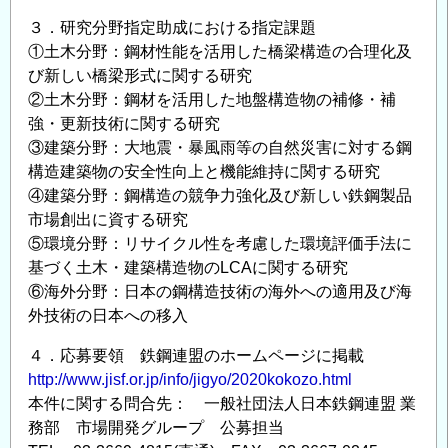
募
に
３．研究分野指定助成における指定課題
つ
①土木分野：鋼材性能を活用した橋梁構造の合理化及
び新しい橋梁形式に関する研究
い
②土木分野：鋼材を活用した地盤構造物の補修・補
て
強・更新技術に関する研究
の
③建築分野：大地震・暴風雨等の自然災害に対する鋼
構造建築物の安全性向上と機能維持に関する研究
④建築分野：鋼構造の競争力強化及び新しい鉄鋼製品
市場創出に資する研究
⑤環境分野：リサイクル性を考慮した環境評価手法に
基づく土木・建築構造物のLCAに関する研究
⑥海外分野：日本の鋼構造技術の海外への適用及び海
外技術の日本への移入
４．応募要領 鉄鋼連盟のホームページに掲載
http://www.jisf.or.jp/info/jigyo/2020kokozo.html
本件に関する問合先： 一般社団法人日本鉄鋼連盟 業
務部 市場開発グループ 公募担当