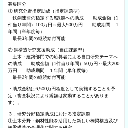
募集区分
助
① 研究分野指定助成（指定課題型）
成
鉄鋼連盟の指定する6課題への助成 助成金額（1
金
件当り年間）100万円～最大500万円 助成期間 １
給
年間（単年度毎）
付
最長3年間の継続給付可能
対
象
② 鋼構造研究支援助成（自由課題型）
研
土木・建築部門での応募者による自由研究テーマへ
究
の助成 助成金額（1件当り年間）50万円～最大200
万円 助成期間 １年間（単年度毎）
テ
最長2年間の継続給付可能
ー
マ
・助成金額は6,500万円程度として実施することを予
の
定（審査状況により総額は変動することがありま
公
す）。
募
に
３．研究分野指定助成における指定課題
つ
①土木分野：鋼材性能を活用した新しい橋梁構造及び
橋梁構造の合理化に関する研究
い