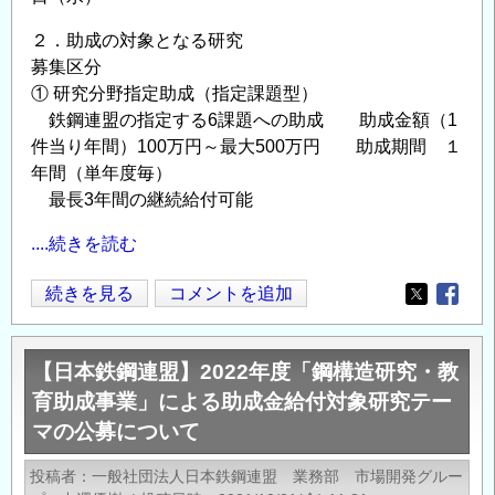
よ
２．助成の対象となる研究
る
募集区分
助
① 研究分野指定助成（指定課題型）
成
鉄鋼連盟の指定する6課題への助成 助成金額（1
金
件当り年間）100万円～最大500万円 助成期間 １
給
年間（単年度毎）
付
最長3年間の継続給付可能
対
象
....続きを読む
研
【日
続きを見る
コメントを追加
究
Opens in
Opens
本
テ
鉄
ー
【日本鉄鋼連盟】2022年度「鋼構造研究・教
鋼
マ
育助成事業」による助成金給付対象研究テー
連
の
マの公募について
盟】
公
2023
募
投稿者
一般社団法人日本鉄鋼連盟 業務部 市場開発グルー
年
に