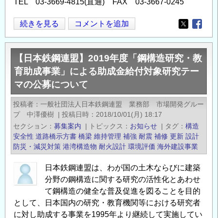
TEL 03-3669-4815(直通) FAX 03-3667-0245
【日
続きを見る
コメントを追加
Opens in
Opens
本
鉄
【日本鉄鋼連盟】2019年度「鋼構造研究・教
鋼
育助成事業」による助成金給付対象研究テー
連
マの公募について
盟】
2020
投稿者
一般社団法人日本鉄鋼連盟 業務部 市場開発グルー
年
プ 中澤優樹
|
投稿日時
2018/10/01(月) 18:17
度
セクション
募集案内
|
トピックス
お知らせ
|
タグ
構造
「鋼
安全性
道路橋示方書
橋梁
維持管理
補強
耐震
補修
更新
設計
構
防災・減災対策
港湾構造物
耐火設計
環境評価
海外建設事業
造
日本鉄鋼連盟は、わが国の土木ならびに建築
研
分野の鋼構造に関する研究の活性化とあわせ
究・
て鋼構造の健全な普及促進を図ることを目的
教
として、日本国内の研究・教育機関等における研究者
育
に対し助成する事業を1995年より継続して実施してい