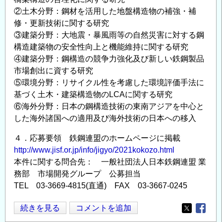
②土木分野：鋼材を活用した地盤構造物の補強・補
て
修・更新技術に関する研究
の
③建築分野：大地震・暴風雨等の自然災害に対する鋼
構造建築物の安全性向上と機能維持に関する研究
④建築分野：鋼構造の競争力強化及び新しい鉄鋼製品
市場創出に資する研究
⑤環境分野：リサイクル性を考慮した環境評価手法に
基づく土木・建築構造物のLCAに関する研究
⑥海外分野：日本の鋼構造技術の東南アジアを中心と
した海外諸国への適用及び海外技術の日本への移入
４．応募要領 鉄鋼連盟のホームページに掲載
http://www.jisf.or.jp/info/jigyo/2021kokozo.html
本件に関する問合先： 一般社団法人日本鉄鋼連盟 業
務部 市場開発グループ 公募担当
TEL 03-3669-4815(直通) FAX 03-3667-0245
【日
続きを見る
コメントを追加
Opens in
Opens
本