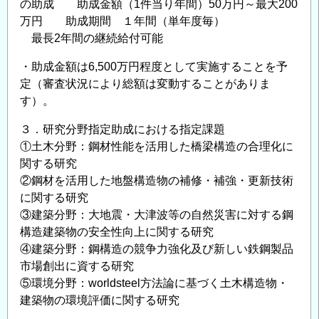
究
の助成 助成金額（1件当り年間）50万円～最大200
万円 助成期間 １年間（単年度毎）
テ
最長2年間の継続給付可能
ー
マ
・助成金額は6,500万円程度として実施することを予
の
定（審査状況により総額は変動することがありま
公
す）。
募
に
３．研究分野指定助成における指定課題
つ
①土木分野：鋼材性能を活用した橋梁構造の合理化に
関する研究
い
②鋼材を活用した地盤構造物の補修・補強・更新技術
て
に関する研究
の
③建築分野：大地震・大津波等の自然災害に対する鋼
構造建築物の安全性向上に関する研究
④建築分野：鋼構造の競争力強化及び新しい鉄鋼製品
市場創出に資する研究
⑤環境分野：worldsteel方法論に基づく土木構造物・
建築物の環境評価に関する研究