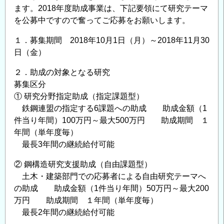
助
ます。2018年度助成事業は、下記要領にて研究テーマ
成
を公募中ですので奮ってご応募をお願いします。
事
業」
１．募集期間 2018年10月1日（月）～2018年11月30
に
日（金）
よ
２．助成の対象となる研究
る
募集区分
助
① 研究分野指定助成（指定課題型）
成
鉄鋼連盟の指定する6課題への助成 助成金額（1
金
件当り年間）100万円～最大500万円 助成期間 １
給
年間（単年度毎）
付
最長3年間の継続給付可能
対
象
② 鋼構造研究支援助成（自由課題型）
研
土木・建築部門での応募者による自由研究テーマへ
究
の助成 助成金額（1件当り年間）50万円～最大200
万円 助成期間 １年間（単年度毎）
テ
最長2年間の継続給付可能
ー