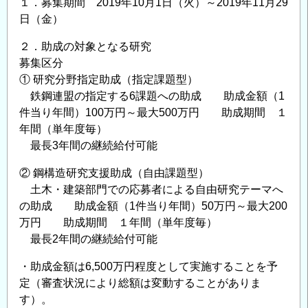
１．募集期間 2019年10月1日（火）～2019年11月29
に
日（金）
よ
２．助成の対象となる研究
る
募集区分
助
① 研究分野指定助成（指定課題型）
成
鉄鋼連盟の指定する6課題への助成 助成金額（1
金
件当り年間）100万円～最大500万円 助成期間 １
給
年間（単年度毎）
付
最長3年間の継続給付可能
対
象
② 鋼構造研究支援助成（自由課題型）
研
土木・建築部門での応募者による自由研究テーマへ
究
の助成 助成金額（1件当り年間）50万円～最大200
万円 助成期間 １年間（単年度毎）
テ
最長2年間の継続給付可能
ー
マ
・助成金額は6,500万円程度として実施することを予
の
定（審査状況により総額は変動することがありま
公
す）。