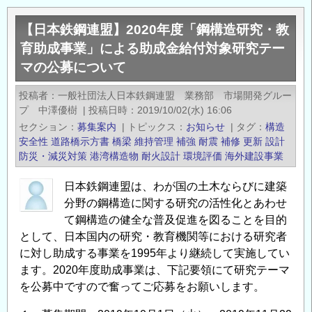
鉄
【日本鉄鋼連盟】2020年度「鋼構造研究・教
鋼
育助成事業」による助成金給付対象研究テー
連
マの公募について
盟】
2021
投稿者
一般社団法人日本鉄鋼連盟 業務部 市場開発グルー
年
プ 中澤優樹
|
投稿日時
2019/10/02(水) 16:06
度
セクション
募集案内
|
トピックス
お知らせ
|
タグ
構造
「鋼
安全性
道路橋示方書
橋梁
維持管理
補強
耐震
補修
更新
設計
構
防災・減災対策
港湾構造物
耐火設計
環境評価
海外建設事業
造
日本鉄鋼連盟は、わが国の土木ならびに建築
研
分野の鋼構造に関する研究の活性化とあわせ
究・
て鋼構造の健全な普及促進を図ることを目的
教
として、日本国内の研究・教育機関等における研究者
育
に対し助成する事業を1995年より継続して実施してい
助
ます。2020年度助成事業は、下記要領にて研究テーマ
成
を公募中ですので奮ってご応募をお願いします。
事
業」