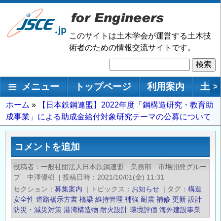
メ
イ
ン
このサイトは土木学会が運営する土木技
コ
術者のための情報交流サイトです。
ン
検
テ
索
ン
メインナビゲーション
メニュー
トップページ
利用案内
土木
>
ツ
に
パ
ホーム
【日本鉄鋼連盟】2022年度「鋼構造研究・教育助
移
成事業」による助成金給付対象研究テーマの公募について
ン
動
く
ず
コメントを追加
投稿者
一般社団法人日本鉄鋼連盟 業務部 市場開発グルー
プ 中澤優樹
|
投稿日時
2021/10/01(金) 11:31
セクション
募集案内
|
トピックス
お知らせ
|
タグ
構造
安全性
道路橋示方書
橋梁
維持管理
補強
耐震
補修
更新
設計
防災・減災対策
港湾構造物
耐火設計
環境評価
海外建設事業