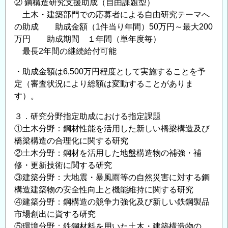
② 鋼構造研究支援助成（自由課題型）
土木・建築部門での応募者による自由研究テーマへ
の助成 助成金額（1件当り年間）50万円～最大200
万円 助成期間 １年間（単年度毎）
最長2年間の継続給付可能
・助成金額は6,500万円程度として実施することを予
定（審査状況により総額は変動することがありま
す）。
３．研究分野指定助成における指定課題
①土木分野：鋼材性能を活用した新しい橋梁構造及び
橋梁構造の合理化に関する研究
②土木分野：鋼材を活用した地盤構造物の補強・補
修・更新技術に関する研究
③建築分野：大地震・暴風雨等の自然災害に対する鋼
構造建築物の安全性向上と機能維持に関する研究
④建築分野：鋼構造の競争力強化及び新しい鉄鋼製品
市場創出に資する研究
⑤環境分野：鉄鋼材料を用いた土木・建築構造物の