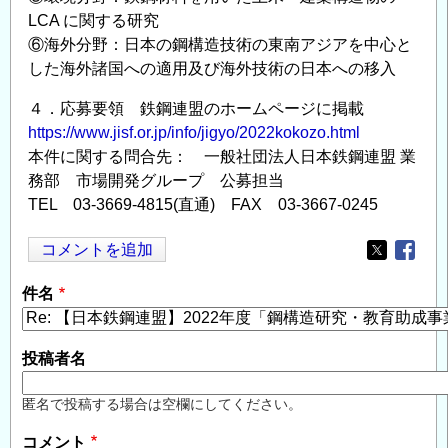
LCA に関する研究
⑥海外分野：日本の鋼構造技術の東南アジアを中心と
した海外諸国への適用及び海外技術の日本への移入
４．応募要領 鉄鋼連盟のホームページに掲載
https://www.jisf.or.jp/info/jigyo/2022kokozo.html
本件に関する問合先： 一般社団法人日本鉄鋼連盟 業
務部 市場開発グループ 公募担当
TEL 03-3669-4815(直通) FAX 03-3667-0245
コメントを追加
Opens in
Opens
件名
投稿者名
匿名で投稿する場合は空欄にしてください。
コメント