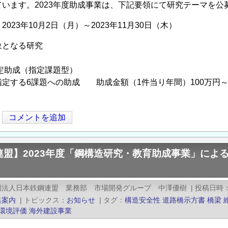
ています。2023年度助成事業は、下記要領にて研究テーマを
023年10月2日（月）～2023年11月30日（木）
象となる研究
定助成（指定課題型）
定する6課題への助成 助成金額（1件当り年間）100万円～
コメントを追加
連盟】2023年度「鋼構造研究・教育助成事業」によ
団法人日本鉄鋼連盟 業務部 市場開発グループ 中澤優樹
|
投稿日時
集案内
|
トピックス
お知らせ
|
タグ
構造安全性
道路橋示方書
橋梁
環境評価
海外建設事業