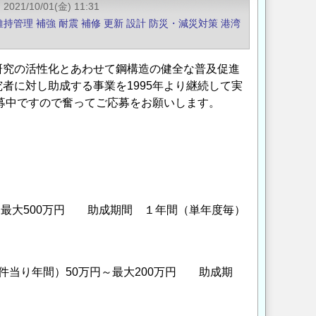
2021/10/01(金) 11:31
維持管理
補強
耐震
補修
更新
設計
防災・減災対策
港湾
研究の活性化とあわせて鋼構造の健全な普及促進
者に対し助成する事業を1995年より継続して実
公募中ですので奮ってご応募をお願いします。
最大500万円 助成期間 １年間（単年度毎）
当り年間）50万円～最大200万円 助成期