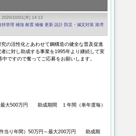
2020/10/01(木) 14:13
維持管理
補強
耐震
補修
更新
設計
防災・減災対策
港湾
研究の活性化とあわせて鋼構造の健全な普及促進
者に対し助成する事業を1995年より継続して実
公募中ですので奮ってご応募をお願いします。
最大500万円 助成期間 １年間（単年度毎）
当り年間）50万円～最大200万円 助成期