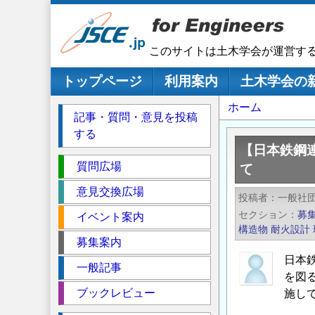
メ
イ
ン
このサイトは土木学会が運営す
コ
ン
メインナビゲーション
トップページ
利用案内
土木学会の
テ
パ
ホーム
ン
記事・質問・意見を投稿
ツ
ン
する
に
く
【日本鉄鋼
移
セ
ず
質問広場
て
動
ク
意見交換広場
投稿者
一般社
シ
セクション
募
イベント案内
ョ
構造物
耐火設計
ン
募集案内
日本
一般記事
を図
ブックレビュー
施し