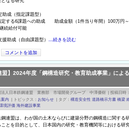
象となる研究
定助成（指定課題型）
定する6課題への助成 助成金額（1件当り年間）100万円～
継続給付可能
支援助成（自由課題型）
....続きを読む
コメントを追加
連盟】2024年度「鋼構造研究・教育助成事業」によ
団法人日本鉄鋼連盟 業務部 市場開発グループ 中澤優樹
|
投稿日時
集案内
|
トピックス
お知らせ
|
タグ
構造安全性
道路橋示方書
橋梁
環境評価
海外建設事業
鉄鋼連盟は、わが国の土木ならびに建築分野の鋼構造に関する
ることを目的として、日本国内の研究・教育機関等における研究