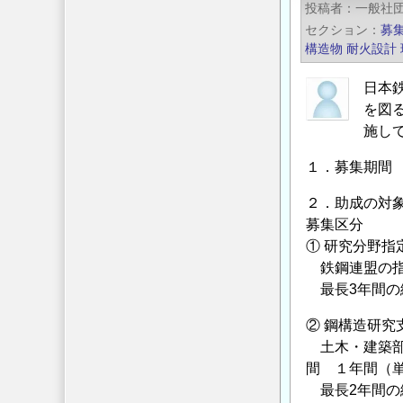
投稿者
付
一般社
2023
セクション
募
対
年
構造物
耐火設計
象
度
研
「鋼
日本
究
構
を図
テ
造
施し
ー
研
マ
１．募集期間 2
究・
の
教
２．助成の対
公
育
募集区分
募
助
① 研究分野指
に
成
鉄鋼連盟の指
つ
事
最長3年間の
い
業」
て
② 鋼構造研究
に
の
土木・建築部
よ
間 １年間（
る
最長2年間の
助