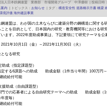
団法人日本鉄鋼連盟 業務部 市場開発グループ 中澤優樹
|
投稿日時
集案内
|
トピックス
お知らせ
|
タグ
構造安全性
道路橋示方書
橋梁
環境評価
海外建設事業
鉄鋼連盟は、わが国の土木ならびに建築分野の鋼構造に関する
ることを目的として、日本国内の研究・教育機関等における研究
ています。2022年度助成事業は、下記要領にて研究テーマを
021年10月1日（金）～2021年11月30日（火）
象となる研究
定助成（指定課題型）
定する6課題への助成 助成金額（1件当り年間）100万円～
継続給付可能
支援助成（自由課題型）
門での応募者による自由研究テーマへの助成 助成金額（1件
単年度毎）
継続給付可能