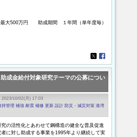
最大500万円 助成期間 １年間（単年度毎）
Opens in a new wi
Opens in a new
る助成金給付対象研究テーマの公募につい
2023/10/02(月) 17:03
維持管理
補強
耐震
補修
更新
設計
防災・減災対策
港湾
研究の活性化とあわせて鋼構造の健全な普及促進
者に対し助成する事業を1995年より継続して実