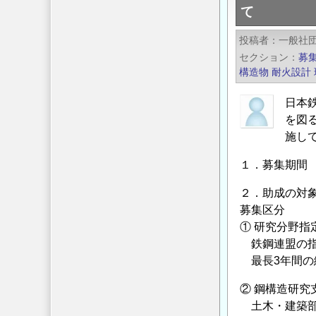
て
連
の
盟】
投稿者
一般社
2022
セクション
募
年
構造物
耐火設計
度
「鋼
日本
構
を図
造
施し
研
１．募集期間 2
究・
教
２．助成の対
育
募集区分
助
① 研究分野指
成
鉄鋼連盟の指
事
最長3年間の
業」
② 鋼構造研究
に
土木・建築部
よ