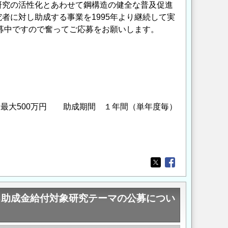
研究の活性化とあわせて鋼構造の健全な普及促進
者に対し助成する事業を1995年より継続して実
公募中ですので奮ってご応募をお願いします。
最大500万円 助成期間 １年間（単年度毎）
Opens in a new wi
Opens in a new
る助成金給付対象研究テーマの公募につい