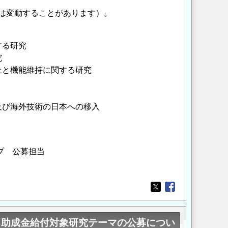
額は変動することがあります）。
する研究
究
上と機能維持に関する研究
及び海外技術の日本への移入
プ 公募担当
Opens in a new wi
Opens in a new
る助成金給付対象研究テーマの公募につい