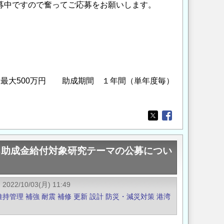
公募中ですので奮ってご応募をお願いします。
最大500万円 助成期間 １年間（単年度毎）
Opens in a new wi
Opens in a new
る助成金給付対象研究テーマの公募につい
2022/10/03(月) 11:49
維持管理
補強
耐震
補修
更新
設計
防災・減災対策
港湾