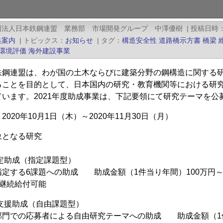
団法人日本鉄鋼連盟 業務部 市場開発グループ 中澤優樹
|
投稿日時
集案内
|
トピックス
お知らせ
|
タグ
構造安全性
道路橋示方書
橋梁
環境評価
海外建設事業
鉄鋼連盟は、わが国の土木ならびに建築分野の鋼構造に関する
ることを目的として、日本国内の研究・教育機関等における研究
ています。2021年度助成事業は、下記要領にて研究テーマを
020年10月1日（木）～2020年11月30日（月）
象となる研究
定助成（指定課題型）
定する6課題への助成 助成金額（1件当り年間）100万円～
継続給付可能
支援助成（自由課題型）
門での応募者による自由研究テーマへの助成 助成金額（1件