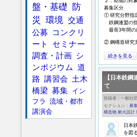
２．助成の対
盤・基礎
防
育
募集区分
助
① 研究分野指
災
環境
交通
成
鉄鋼連盟の指
事
最長3年間の
公募
コンクリ
業」
② 鋼構造研究
ート
セミナー
に
よ
調査・計画
シ
【日
続きを見る
る
本
ンポジウム
道
助
鉄
成
【日本鉄鋼
路
講習会
土木
鋼
金
て
連
橋梁
募集
イン
給
盟】
投稿者
付
一般社
フラ
流域・都市
2025
セクション
募
対
年
講演会
構造物
耐火設計
象
度
研
「鋼
日本
究
構
を図
テ