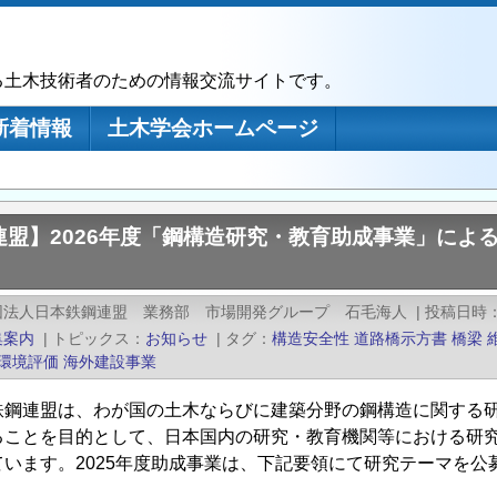
る土木技術者のための情報交流サイトです。
新着情報
土木学会ホームページ
連盟】2026年度「鋼構造研究・教育助成事業」によ
団法人日本鉄鋼連盟 業務部 市場開発グループ 石毛海人
|
投稿日時
集案内
|
トピックス
お知らせ
|
タグ
構造安全性
道路橋示方書
橋梁
環境評価
海外建設事業
鉄鋼連盟は、わが国の土木ならびに建築分野の鋼構造に関する
ることを目的として、日本国内の研究・教育機関等における研究
ています。2025年度助成事業は、下記要領にて研究テーマを