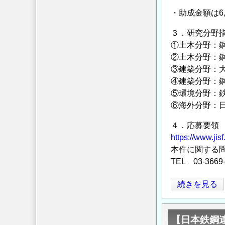
成
・助成金額は6
金
３．研究分野
給
①土木分野：
付
②土木分野：
対
③建築分野：
象
④建築分野：
研
⑤環境分野：鉄
究
⑥海外分野：
テ
ー
４．応募要領
マ
https://www.jisf
本件に関する
の
TEL 03-3669
公
募
【日
続きを見る
に
本
つ
鉄
い
【日本鉄鋼
鋼
て