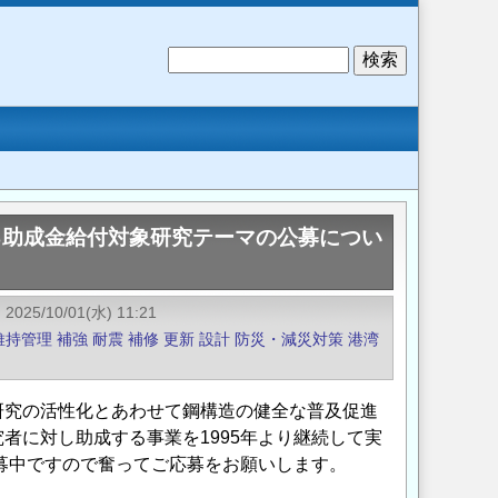
検
索
る助成金給付対象研究テーマの公募につい
2025/10/01(水) 11:21
維持管理
補強
耐震
補修
更新
設計
防災・減災対策
港湾
研究の活性化とあわせて鋼構造の健全な普及促進
者に対し助成する事業を1995年より継続して実
公募中ですので奮ってご応募をお願いします。