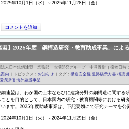
025年10月1日（水）～2025年11月28日（金）
コメントを追加
連盟】2025年度「鋼構造研究・教育助成事業」によ
団法人日本鉄鋼連盟 業務部 市場開発グループ 中澤優樹
|
投稿日時
集案内
|
トピックス
お知らせ
|
タグ
構造安全性
道路橋示方書
橋梁
環境評価
海外建設事業
鉄鋼連盟は、わが国の土木ならびに建築分野の鋼構造に関する
ることを目的として、日本国内の研究・教育機関等における研究
ています。2025年度助成事業は、下記要領にて研究テーマを
024年10月1日（火）～2024年11月29日（金）