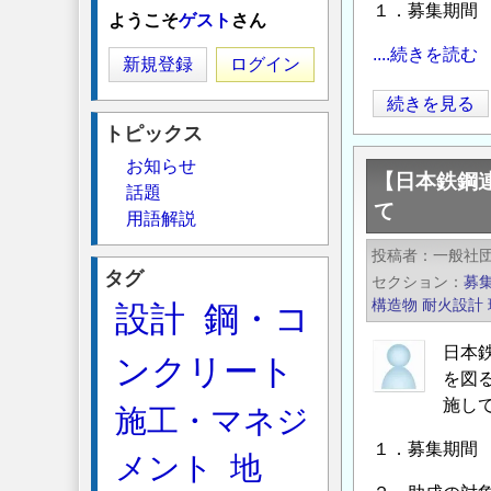
１．募集期間 2
ようこそ
ゲスト
さん
....続きを読む
新規登録
ログイン
【日
続きを見る
本
トピックス
鉄
お知らせ
【日本鉄鋼
鋼
話題
て
連
用語解説
盟】
投稿者
一般社
2026
タグ
セクション
募
年
構造物
耐火設計
設計
鋼・コ
度
「鋼
日本
ンクリート
構
を図
造
施し
施工・マネジ
研
１．募集期間 2
メント
地
究・
教