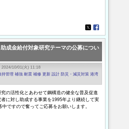
Opens in a new wi
Opens in a new
る助成金給付対象研究テーマの公募につい
2024/10/01(火) 11:18
維持管理
補強
耐震
補修
更新
設計
防災・減災対策
港湾
研究の活性化とあわせて鋼構造の健全な普及促進
者に対し助成する事業を1995年より継続して実
公募中ですので奮ってご応募をお願いします。