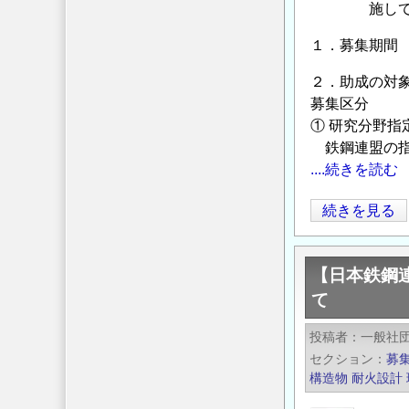
造
施し
ー
研
マ
１．募集期間 2
究・
の
教
２．助成の対
公
育
募集区分
募
助
① 研究分野指
に
成
鉄鋼連盟の指
つ
事
....続きを読む
い
業」
て
【日
続きを見る
に
の
本
よ
鉄
る
【日本鉄鋼
鋼
助
て
連
成
盟】
金
投稿者
一般社
2024
給
セクション
募
年
付
構造物
耐火設計
度
対