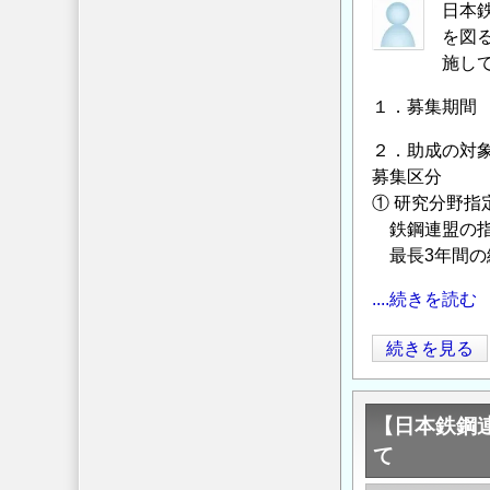
「鋼
日本
象
構
を図
研
造
施し
究
研
テ
１．募集期間 2
究・
ー
教
マ
２．助成の対
育
募集区分
の
助
① 研究分野指
公
成
鉄鋼連盟の指
募
事
最長3年間の
に
業」
つ
....続きを読む
に
い
よ
て
【日
続きを見る
る
の
本
助
鉄
成
【日本鉄鋼
鋼
金
て
連
給
盟】