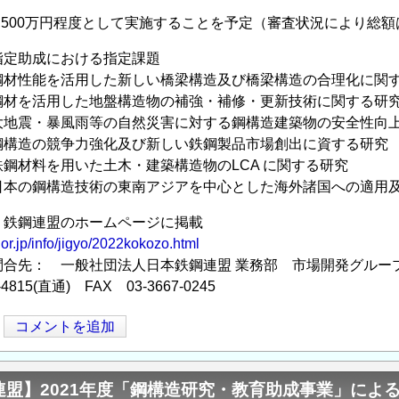
,500万円程度として実施することを予定（審査状況により総
指定助成における指定課題
鋼材性能を活用した新しい橋梁構造及び橋梁構造の合理化に関
鋼材を活用した地盤構造物の補強・補修・更新技術に関する研
大地震・暴風雨等の自然災害に対する鋼構造建築物の安全性向
鋼構造の競争力強化及び新しい鉄鋼製品市場創出に資する研究
鋼材料を用いた土木・建築構造物のLCA に関する研究
日本の鋼構造技術の東南アジアを中心とした海外諸国への適用
 鉄鋼連盟のホームページに掲載
.or.jp/info/jigyo/2022kokozo.html
問合先： 一般社団法人日本鉄鋼連盟 業務部 市場開発グルー
-4815(直通) FAX 03-3667-0245
コメントを追加
連盟】2021年度「鋼構造研究・教育助成事業」によ