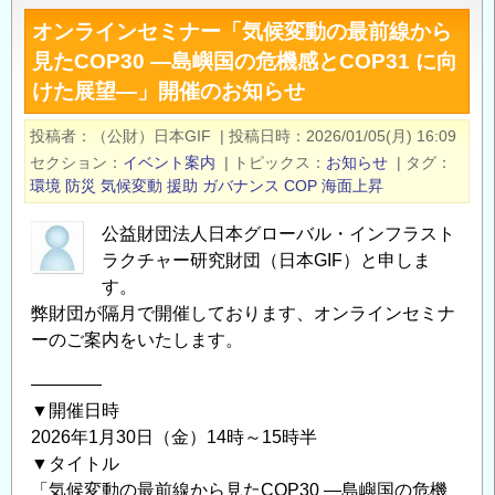
ラ
最
オンラインセミナー「気候変動の最前線から
イ
前
見たCOP30 ―島嶼国の危機感とCOP31 に向
ン
線
けた展望―」開催のお知らせ
セ
と
ミ
国
投稿者
（公財）日本GIF
|
投稿日時
2026/01/05(月) 16:09
ナ
際
セクション
イベント案内
|
トピックス
お知らせ
|
タグ
ー
支
環境
防災
気候変動
援助
ガバナンス
COP
海面上昇
「南
援・
極
公益財団法人日本グローバル・インフラスト
受
の
ラクチャー研究財団（日本GIF）と申しま
容
過
す。
の
去
弊財団が隔月で開催しております、オンラインセミナ
ゆ
ーのご案内をいたします。
か
く
ら
え」
――――
何
開
▼開催日時
が
催
2026年1月30日（金）14時～15時半
わ
の
▼タイトル
か
ご
「気候変動の最前線から見たCOP30 ―島嶼国の危機