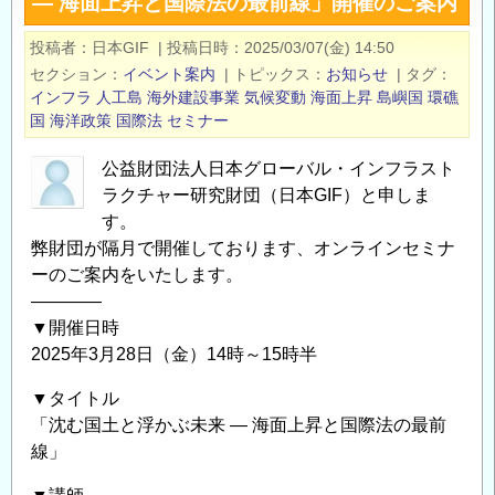
— 海面上昇と国際法の最前線」開催のご案内
ン
面
セ
上
投稿者
日本GIF
|
投稿日時
2025/03/07(金) 14:50
ミ
昇
セクション
イベント案内
|
トピックス
お知らせ
|
タグ
ナ
―」
インフラ
人工島
海外建設事業
気候変動
海面上昇
島嶼国
環礁
ー
国
海洋政策
国際法
セミナー
開
「気
催
公益財団法人日本グローバル・インフラスト
候
の
ラクチャー研究財団（日本GIF）と申しま
変
ご
す。
動
案
弊財団が隔月で開催しております、オンラインセミナ
の
内
ーのご案内をいたします。
最
の
――――
前
▼開催日時
線
2025年3月28日（金）14時～15時半
か
ら
▼タイトル
見
「沈む国土と浮かぶ未来 — 海面上昇と国際法の最前
た
線」
COP30