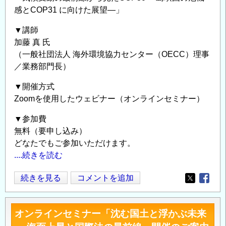
る
案
感とCOP31 に向けた展望―」
の
内
▼講師
か
の
加藤 真 氏
―
（一般社団法人 海外環境協力センター（OECC）理事
地
／業務部門長）
球
規
▼開催方式
模
Zoomを使用したウェビナー（オンラインセミナー）
で
考
▼参加費
無料（要申し込み）
え
どなたでもご参加いただけます。
る
....続きを読む
気
候
オ
続きを見る
コメントを追加
変
Opens in
Opens
ン
動
ラ
と
オンラインセミナー「沈む国土と浮かぶ未来
イ
海