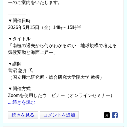
ーのご案内をいたします。
リ
バ
――――
ス、
▼開催日時
マ
2026年5月15日（金）14時～15時半
ー
▼タイトル
シ
「南極の過去から何がわかるのか―地球規模で考える
ャ
気候変動と海面上昇―」
ル、
ツ
▼講師
バ
菅沼 悠介 氏
ル
（国立極地研究所・総合研究大学院大学 教授）
――
▼開催方式
人
Zoomを使用したウェビナー（オンラインセミナー）
工
....続きを読む
島
開
オ
続きを見る
コメントを追加
発
Opens in
Opens
ン
の