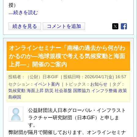
授）
....続きを読む
オ
続きを見る
コメントを追加
Opens in
Opens
ン
ラ
オンラインセミナー「南極の過去から何がわ
イ
かるのか―地球規模で考える気候変動と海面
ン
上昇―」開催のご案内
セ
ミ
投稿者
（公財）日本GIF
|
投稿日時
2026/04/17(金) 16:57
ナ
セクション
イベント案内
|
トピックス
お知らせ
|
タグ
ー
気候変動
海面上昇
防災
社会基盤
国際協力
インフラ整備
政策
「モ
島嶼国
ル
デ
公益財団法人日本グローバル・インフラスト
ラクチャー研究財団（日本GIF）と申しま
ィ
す。
ブ、
弊財団が隔月で開催しております、オンラインセミナ
キ