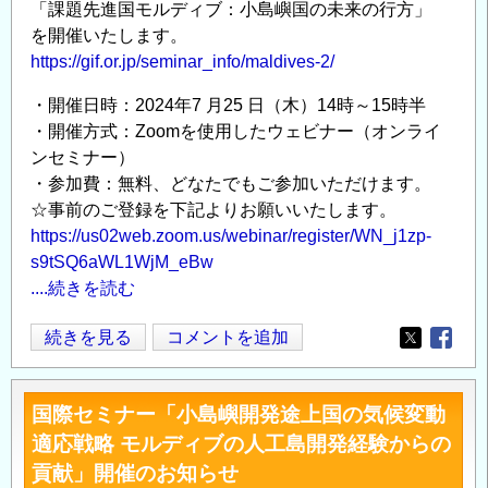
「課題先進国モルディブ：小島嶼国の未来の行方」
催
土
を開催いたします。
の
と
https://gif.or.jp/seminar_info/maldives-2/
お
浮
知
か
・開催日時：2024年7 月25 日（木）14時～15時半
ら
ぶ
・開催方式：Zoomを使用したウェビナー（オンライ
せ
未
ンセミナー）
の
来
・参加費：無料、どなたでもご参加いただけます。
—
☆事前のご登録を下記よりお願いいたします。
海
https://us02web.zoom.us/webinar/register/WN_j1zp-
面
s9tSQ6aWL1WjM_eBw
上
....続きを読む
昇
と
オ
続きを見る
コメントを追加
Opens in
Opens
国
ン
際
ラ
国際セミナー「小島嶼開発途上国の気候変動
法
イ
適応戦略 モルディブの人工島開発経験からの
の
ン
貢献」開催のお知らせ
最
セ