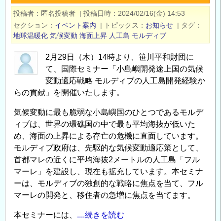
前
ミ
投稿者
匿名投稿者
|
投稿日時
2024/02/16(金) 14:53
線」
ナ
セクション
イベント案内
|
トピックス
お知らせ
|
タグ
開
ー
地球温暖化
気候変動
海面上昇
人工島
モルディブ
催
「課
の
題
2月29日（木）14時より、笹川平和財団に
ご
先
て、国際セミナー「小島嶼開発途上国の気候
案
進
変動適応戦略 モルディブの人工島開発経験か
内
国
らの貢献」を開催いたします。
の
モ
気候変動に最も脆弱な小島嶼国のひとつであるモルデ
ル
ィブは、世界の環礁国の中で最も平均海抜が低いた
デ
め、海面の上昇による存亡の危機に直面しています。
ィ
モルディブ政府は、先駆的な気候変動適応策として、
ブ：
首都マレの近くに平均海抜2メートルの人工島「フル
小
マーレ」を建設し、現在も拡充しています。本セミナ
島
ーは、モルディブの独創的な戦略に焦点を当て、フル
嶼
マーレの開発と、移住者の急増に焦点を当てます。
国
本セミナーには、
....続きを読む
の