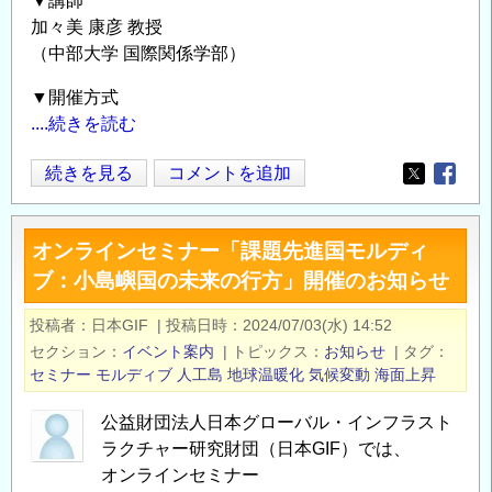
▼講師
―
加々美 康彦 教授
島
（中部大学 国際関係学部）
嶼
国
▼開催方式
の
....続きを読む
危
機
オ
続きを見る
コメントを追加
Opens in
Opens
感
ン
と
ラ
オンラインセミナー「課題先進国モルディ
COP31
イ
ブ：小島嶼国の未来の行方」開催のお知らせ
に
ン
向
セ
投稿者
日本GIF
|
投稿日時
2024/07/03(水) 14:52
け
ミ
セクション
イベント案内
|
トピックス
お知らせ
|
タグ
た
ナ
セミナー
モルディブ
人工島
地球温暖化
気候変動
海面上昇
展
ー
望
「沈
公益財団法人日本グローバル・インフラスト
―」
む
ラクチャー研究財団（日本GIF）では、
開
国
オンラインセミナー