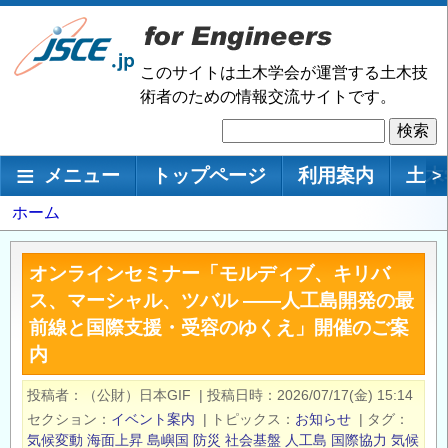
メ
イ
ン
このサイトは土木学会が運営する土木技
コ
術者のための情報交流サイトです。
ン
検
テ
索
ン
メインナビゲーション
メニュー
トップページ
利用案内
土木
>
ツ
に
パ
ホーム
移
ン
動
く
オンラインセミナー「モルディブ、キリバ
ず
ス、マーシャル、ツバル ――人工島開発の最
前線と国際支援・受容のゆくえ」開催のご案
内
投稿者
（公財）日本GIF
|
投稿日時
2026/07/17(金) 15:14
セクション
イベント案内
|
トピックス
お知らせ
|
タグ
気候変動
海面上昇
島嶼国
防災
社会基盤
人工島
国際協力
気候