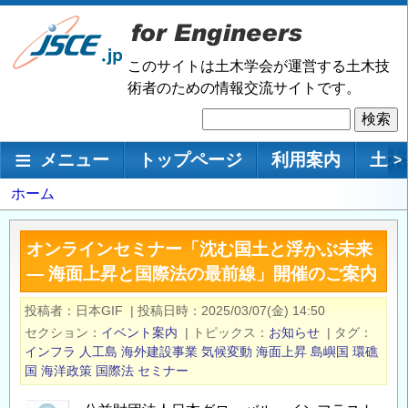
メ
イ
ン
このサイトは土木学会が運営する土木技
コ
術者のための情報交流サイトです。
ン
検
テ
索
ン
メインナビゲーション
メニュー
トップページ
利用案内
土木
>
ツ
に
パ
ホーム
移
ン
動
く
オンラインセミナー「沈む国土と浮かぶ未来
ず
— 海面上昇と国際法の最前線」開催のご案内
投稿者
日本GIF
|
投稿日時
2025/03/07(金) 14:50
セクション
イベント案内
|
トピックス
お知らせ
|
タグ
インフラ
人工島
海外建設事業
気候変動
海面上昇
島嶼国
環礁
国
海洋政策
国際法
セミナー