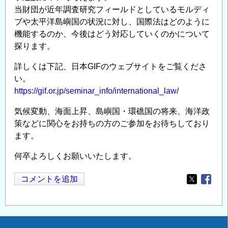
当財団が近年調査研究フィールドとしているモルディ
ブや太平洋島嶼国の状況に対し、国際法はどのように
機能するのか、今後はどう対応していくのかについて
探ります。
詳しくは下記、日本GIFのウェブサイトをご覧くださ
い。
https://gif.or.jp/seminar_info/international_law/
気候変動、海面上昇、島嶼国・環礁国の将来、海洋政
策などに関心をお持ちの方のご参加をお待ちしており
ます。
何卒よろしくお願いいたします。
コメントを追加
Opens in
Opens