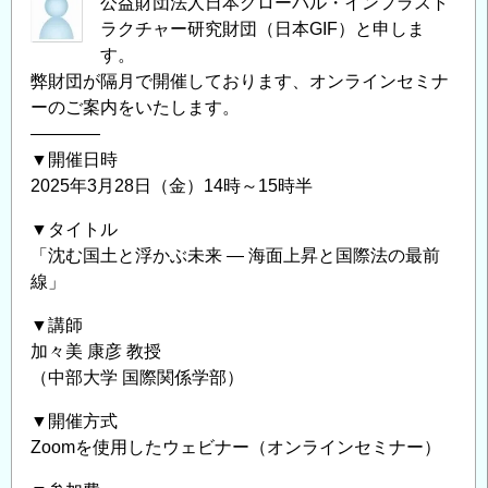
公益財団法人日本グローバル・インフラスト
ラクチャー研究財団（日本GIF）と申しま
す。
弊財団が隔月で開催しております、オンラインセミナ
ーのご案内をいたします。
――――
▼開催日時
2025年3月28日（金）14時～15時半
▼タイトル
「沈む国土と浮かぶ未来 — 海面上昇と国際法の最前
線」
▼講師
加々美 康彦 教授
（中部大学 国際関係学部）
▼開催方式
Zoomを使用したウェビナー（オンラインセミナー）