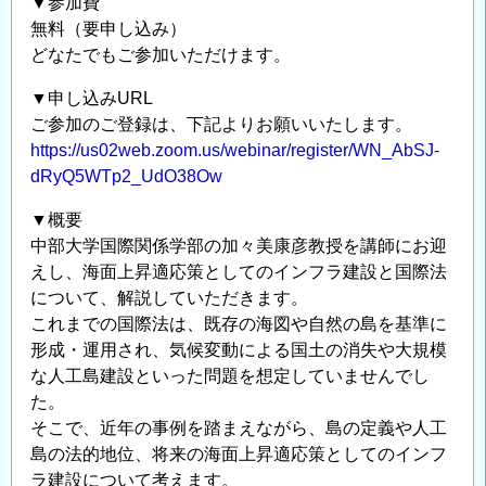
▼参加費
無料（要申し込み）
どなたでもご参加いただけます。
▼申し込みURL
ご参加のご登録は、下記よりお願いいたします。
https://us02web.zoom.us/webinar/register/WN_AbSJ-
dRyQ5WTp2_UdO38Ow
▼概要
中部大学国際関係学部の加々美康彦教授を講師にお迎
えし、海面上昇適応策としてのインフラ建設と国際法
について、解説していただきます。
これまでの国際法は、既存の海図や自然の島を基準に
形成・運用され、気候変動による国土の消失や大規模
な人工島建設といった問題を想定していませんでし
た。
そこで、近年の事例を踏まえながら、島の定義や人工
島の法的地位、将来の海面上昇適応策としてのインフ
ラ建設について考えます。