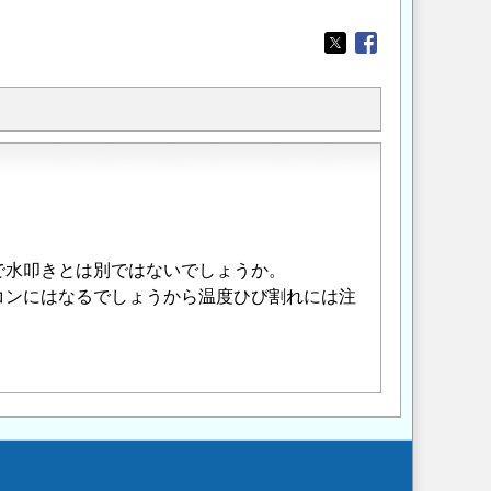
Opens in a new wi
Opens in a new
で水叩きとは別ではないでしょうか。
コンにはなるでしょうから温度ひび割れには注