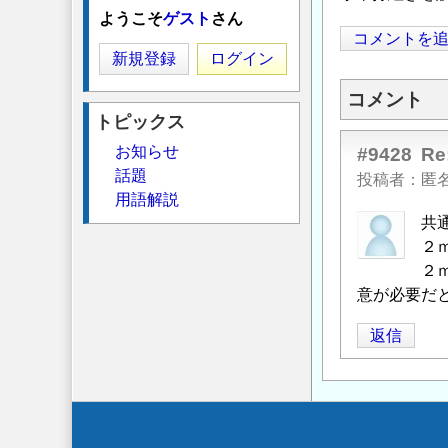
ようこそ
ゲスト
さん
コメントを
新規登録
ログイン
コメント
トピックス
お知らせ
#9428
R
話題
投稿者
匿
用語解説
共
２
２
意が必要だ
返信
Secondary