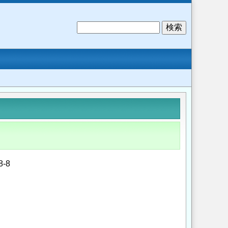
検
索
-8