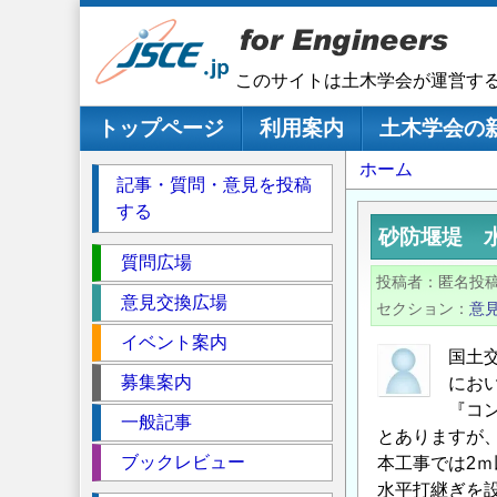
メ
イ
ン
このサイトは土木学会が運営す
コ
ン
メインナビゲーション
トップページ
利用案内
土木学会の
テ
パ
ホーム
ン
記事・質問・意見を投稿
ツ
ン
する
に
く
砂防堰堤 
移
セ
ず
質問広場
動
投稿者
匿名投
ク
意見交換広場
セクション
意
シ
イベント案内
ョ
国土交
ン
募集案内
にお
『コ
一般記事
とありますが
ブックレビュー
本工事では2
水平打継ぎを