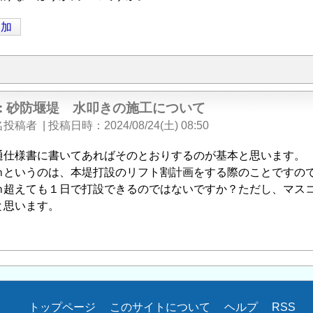
追加
e: 砂防堰堤 水叩きの施工について
名投稿者
|
投稿日時
2024/08/24(土) 08:50
通仕様書に書いてあればそのとおりするのが基本と思います。
ｍというのは、本堤打設のリフト割計画をする際のことですの
ｍ超えても１日で打設できるのではないですか？ただし、マス
と思います。
トップページ
このサイトについて
ヘルプ
RSS