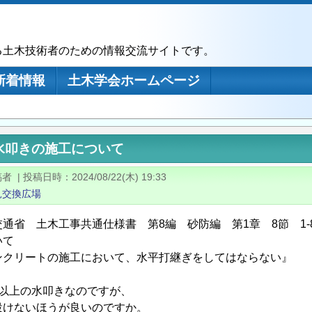
る土木技術者のための情報交流サイトです。
新着情報
土木学会ホームページ
水叩きの施工について
稿者
|
投稿日時
2024/08/22(木) 19:33
見交換広場
通省 土木工事共通仕様書 第8編 砂防編 第1章 8節 1-8
いて
ンクリートの施工において、水平打継ぎをしてはならない』
、
ｍ以上の水叩きなのですが、
設けないほうが良いのですか。