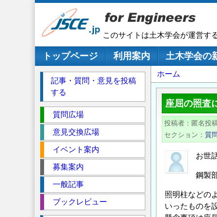
メ
イ
ン
このサイトは土木学会が運営す
コ
ン
メインナビゲーション
トップページ
利用案内
土木学会の
テ
パ
ホーム
ン
記事・質問・意見を投稿
ツ
ン
する
に
く
座屈の照査
移
セ
ず
質問広場
動
投稿者
匿名投
ク
意見交換広場
セクション
質
シ
イベント案内
ョ
お世
ン
募集案内
鋼製
一般記事
照明柱などの
ブックレビュー
いったものを