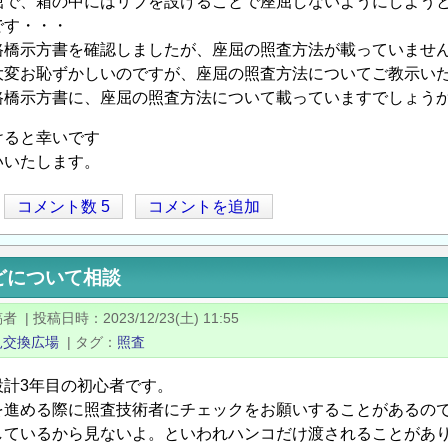
屈で、箱の中にはリブを設けることで座屈しないようにしよう
です・・・
路橋示方書を確認しましたが、座屈の照査方法が載っていませ
大変お恥ずかしいのですが、座屈の照査方法についてご教示
路橋示方書に、座屈の照査方法について載っていますでしょう
けると幸いです
いいたします。
コメント数 5
コメントを追加
どについて相談
稿者
|
投稿日時
2023/12/23(土) 11:55
見交換広場
|
タグ
照査
設計3年目の初心者です。
を進める際に照査技術者にチェックをお願いすることがあるの
しているから見ないよ。といわれハンコだけ渡されることがあ