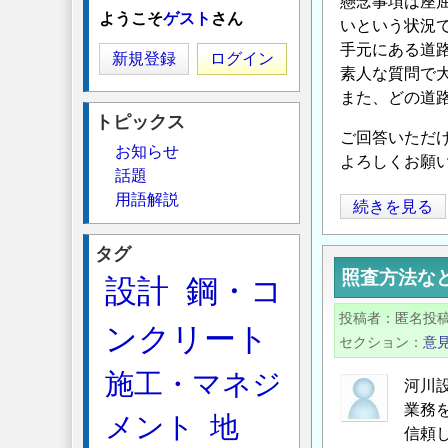
懸念事項は座
ようこそ
ゲスト
さん
いという状況
手元にある道
新規登録
ログイン
素人な質問で
また、どの道
トピックス
ご回答いただ
お知らせ
よろしくお願
話題
用語解説
座
続きを見る
屈
タグ
の
照査方法な
設計
鋼・コ
照
査
投稿者
匿名投
ンクリート
に
セクション
意
つ
施工・マネジ
い
河川
て
業務
メント
地
の
信頼