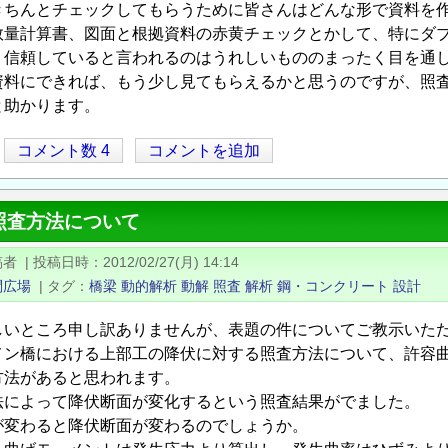
きちんとチェックしてもらうために皆さんはどんな形で資料を
数量計算書、図面と根拠資料の赤黄チェックとかして、特にダ
、信頼していると言われるのはうれしいもののまったく目を通
資料にできれば、もう少し見てもらえるかと思うのですが、照
と助かります。
コメント数 4
コメントを追加
照査方法について
稿者
|
投稿日時
2012/02/27(月) 14:14
問広場
|
タグ
橋梁
動的解析
動解
照査
解析
鋼・コンクリート
設計
しいところ申し訳ありませんが、表題の件についてご教示いた
メン橋における上部工の降伏に対する照査方法について、許容
方法があると思われます。
法によって降伏断面が変化するという照査結果がでました。
が変わると降伏断面が変わるのでしょうか。