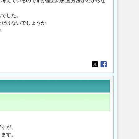
と考えているのですが座屈の照査方法がわからな
んでした。
いただけないでしょうか
か
Opens in a new wi
Opens in a new
ですが、
ります。