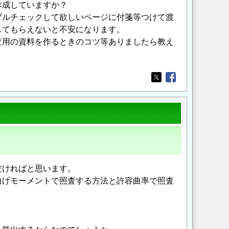
作成していますか？
ブルチェックして欲しいページに付箋等つけて渡
してもらえないと不安になります。
査用の資料を作るときのコツ等ありましたら教え
Opens in a new wi
Opens in a new
だければと思います。
曲げモーメントで照査する方法と許容曲率で照査