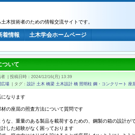
る土木技術者のための情報交流サイトです。
新着情報
土木学会ホームページ
について
稿者
|
投稿日時
2024/12/16(月) 13:39
問広場
|
タグ
設計
土木
橋梁
土木設計
橋
照明柱
鋼・コンクリート
座
話になります
部材の座屈の照査方法について質問です
ような、重量のある製品を載荷するための、鋼製の箱の設計が
設計した経験がなく困っております