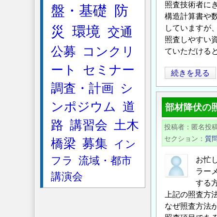
照査技術者に
盤・基礎
防
構造計算書や
災
環境
していますが
交通
照査しやすい
公募
コンクリ
ていただける
ート
セミナー
照
続きを見る
査
調査・計画
シ
方
ンポジウム
道
部材降伏の
法
な
路
講習会
土木
投稿者
匿名投
ど
セクション
質
橋梁
募集
イン
に
つ
フラ
流域・都市
お忙
い
ラー
講演会
て
する
相
上記の照査方
なぜ照査方法
談