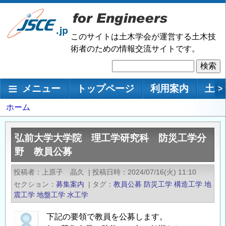
メ
イ
ン
このサイトは土木学会が運営する土木技
コ
術者のための情報交流サイトです。
ン
検
テ
索
ン
メインナビゲーション
メニュー
トップページ
利用案内
土木
>
ツ
に
パ
ホーム
移
ン
動
く
弘前大学大学院 理工学研究科 防災工学分
ず
野 教員公募
投稿者
上原子 晶久
|
投稿日時
2024/07/16(火) 11:10
セクション
募集案内
|
タグ
教員公募
防災工学
構造工学
地
震工学
地盤工学
水工学
下記の要領で教員を公募します。