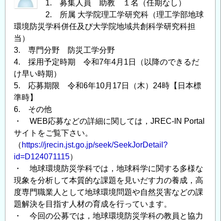
1. 募集人員 助教 １名（任期なし）
2. 所属 大学院理工学研究科（理工学部地球
環境防災学科併任及び大学院地域共創科学研究科担
当）
3. 専門分野 防災工学分野
4. 採用予定時期 令和7年4月1日（以降のできるだ
け早い時期）
5. 応募期限 令和6年10月17日（木）24時【日本標
準時】
6. その他
・ WEB応募などの詳細に関しては，JREC-IN Portal
サイトをご覧下さい。
（
https://jrecin.jst.go.jp/seek/SeekJorDetail?
id=D124071115
）
・ 地球環境防災学科では，地球科学に関する多様な
現象を分析して本質的な課題を見いだす力の養成，高
度専門職業人として地球環境問題や自然災害などの課
題解決を目指す人材の育成を行っています。
・ 今回の公募では，地球環境防災学科の教員と協力