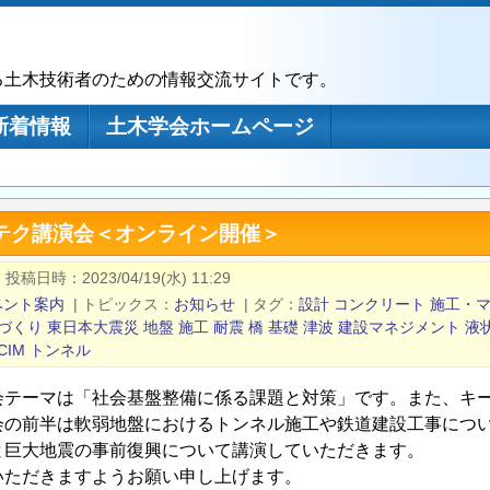
る土木技術者のための情報交流サイトです。
新着情報
土木学会ホームページ
オテク講演会＜オンライン開催＞
|
投稿日時
2023/04/19(水) 11:29
ベント案内
|
トピックス
お知らせ
|
タグ
設計
コンクリート
施工・
づくり
東日本大震災
地盤
施工
耐震
橋
基礎
津波
建設マネジメント
液
CIM
トンネル
会テーマは「社会基盤整備に係る課題と対策」です。また、キ
会の前半は軟弱地盤におけるトンネル施工や鉄道建設工事につ
と巨大地震の事前復興について講演していただきます。
いただきますようお願い申し上げます。