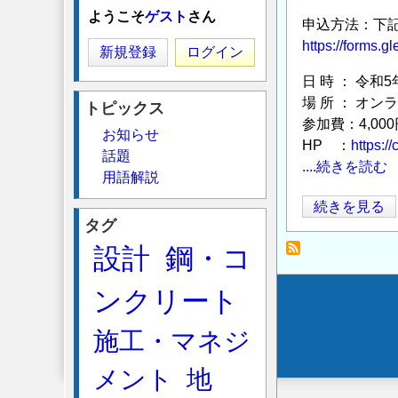
ようこそ
ゲスト
さん
申込方法：下記
https://forms
新規登録
ログイン
日 時 ： 令和5
場 所 ： オ
トピックス
参加費：4,000
お知らせ
HP ：
https:/
話題
....続きを読む
用語解説
第
続きを見る
タグ
19
設計
鋼・コ
回
ジ
ンクリート
オ
Secondary
テ
menu
施工・マネジ
ク
講
メント
地
演