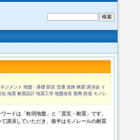
検
索
マネジメント
地盤・基礎
防災
交通
道路
橋梁
講演会
イ
状化
地震
耐震設計
地震工学
地盤改良
復興
鉄道
モノレ
ーワードは「軟弱地盤」と「震災・耐震」です。
いて講演していただき、後半はモノレールの耐震