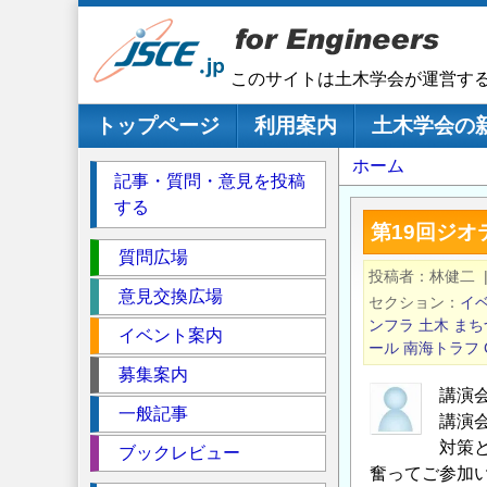
メ
イ
ン
このサイトは土木学会が運営す
コ
ン
メインナビゲーション
トップページ
利用案内
土木学会の
テ
パ
ホーム
ン
記事・質問・意見を投稿
ツ
ン
する
に
く
第19回ジ
移
セ
ず
質問広場
動
投稿者
林健二
ク
意見交換広場
セクション
イ
シ
ンフラ
土木
まち
イベント案内
ョ
ール
南海トラフ
ン
募集案内
講演
一般記事
講演
対策
ブックレビュー
奮ってご参加