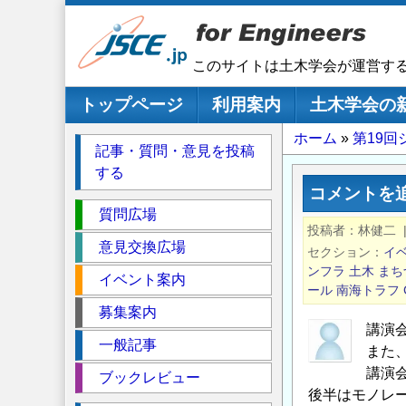
メ
イ
ン
このサイトは土木学会が運営す
コ
ン
メインナビゲーション
トップページ
利用案内
土木学会の
テ
パ
ホーム
第19
ン
記事・質問・意見を投稿
ツ
ン
する
に
く
コメントを
移
セ
ず
質問広場
動
投稿者
林健二
ク
意見交換広場
セクション
イ
シ
ンフラ
土木
まち
イベント案内
ョ
ール
南海トラフ
ン
募集案内
講演
一般記事
また
講演
ブックレビュー
後半はモノレ