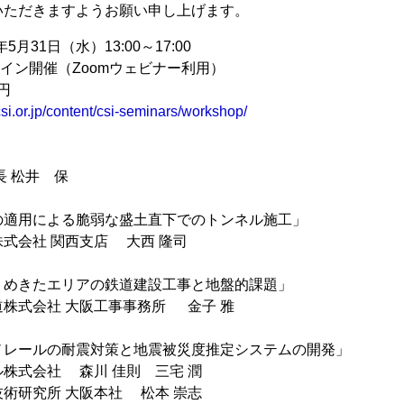
いただきますようお願い申し上げます。
年5月31日（水）13:00～17:00
ンライン開催（Zoomウェビナー利用）
円
/csi.or.jp/content/csi-seminars/workshop/
10
長 松井 保
00
の適用による脆弱な盛土直下でのトンネル施工」
式会社 関西支店 大西 隆司
50
うめきたエリアの鉄道建設工事と地盤的課題」
株式会社 大阪工事事務所 金子 雅
00
ノレールの耐震対策と地震被災度推定システムの開発」
株式会社 森川 佳則 三宅 潤
術研究所 大阪本社 松本 崇志