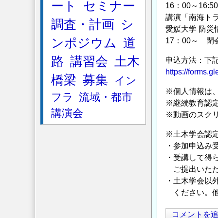
ート
セミナー
16：00～16:
講演「南海ト
調査・計画
シ
愛媛大学 防災
ンポジウム
道
17：00～ 閉
路
講習会
土木
申込方法：下記
https://forms
橋梁
募集
イン
※個人情報は
フラ
流域・都市
※継続教育認定
講演会
※動画のスク
※土木学会認定
・参加申込み
・受講して得ら
ご提出いただ
・土木学会以
ください。他団
コメントを