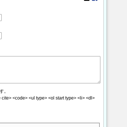
Opens in a new wi
Opens in a new
す。
> <code> <ul type> <ol start type> <li> <dl>