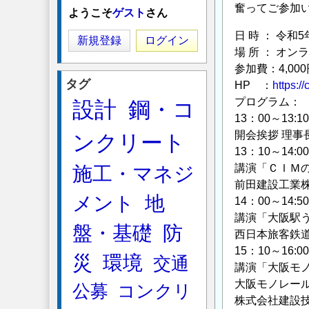
奮ってご参加
ようこそ
ゲスト
さん
日 時 ： 令和5
新規登録
ログイン
場 所 ： オ
参加費：4,000
タグ
HP ：
https:/
プログラム：
設計
鋼・コ
13：00～13:
開会挨拶 理事
ンクリート
13：10～14:
講演「ＣＩＭ
施工・マネジ
前田建設工業株
メント
地
14：00～14:
講演「大阪駅
盤・基礎
防
西日本旅客鉄道
15：10～16:
災
環境
交通
講演「大阪モ
大阪モノレール
公募
コンクリ
株式会社建設技