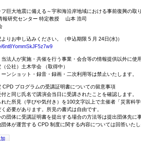
50
ラフ巨大地震に備える～宇和海沿岸地域における事前復興の取
情報研究センター 特定教授 山本 浩司
会
よりお申し込みください。（申込期限 5 月 24日(水)）
.gle/6nt8YommSkJF5z7w9
、当法人が実施・共催を行う事業・会合等の情報提供以外に
（公社）土木学会 （取得中）
リーンショット・録音・録画・二次利用等は禁止いたします。
 CPD プログラムの受講証明書についての留意事項
受付と同じ氏名で講演会当日に受講されたことを確認します。
れた所見（学びや気付き）を100文字以上で主催者「災害科
く必要があります。所見の書式は自由です。
外の団体に受講証明書を提出する場合の方法等は提出団体先に
体が運営する CPD 制度に関する内容については回答いた
追加