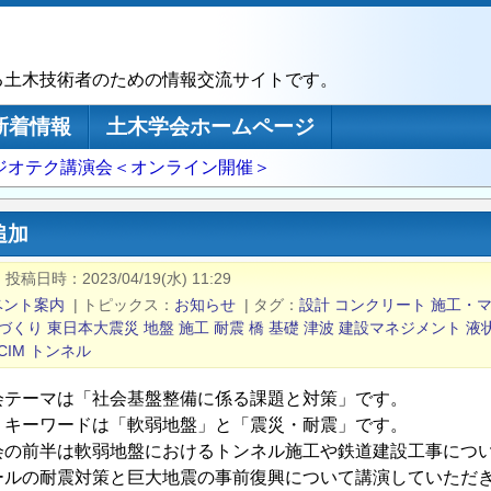
る土木技術者のための情報交流サイトです。
新着情報
土木学会ホームページ
回ジオテク講演会＜オンライン開催＞
追加
|
投稿日時
2023/04/19(水) 11:29
ベント案内
|
トピックス
お知らせ
|
タグ
設計
コンクリート
施工・
づくり
東日本大震災
地盤
施工
耐震
橋
基礎
津波
建設マネジメント
液
CIM
トンネル
会テーマは「社会基盤整備に係る課題と対策」です。
、キーワードは「軟弱地盤」と「震災・耐震」です。
会の前半は軟弱地盤におけるトンネル施工や鉄道建設工事につ
ールの耐震対策と巨大地震の事前復興について講演していただ