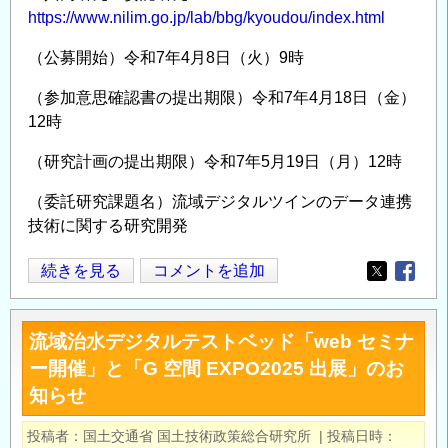
講
https://www.nilim.go.jp/lab/bbg/kyoudou/index.html
習
（公募開始）令和7年4月8日（火）9時
会・
研
（参加意思確認書の提出期限）令和7年4月18日（金）
究
12時
会
の
（研究計画の提出期限）令和7年5月19日（月）12時
（委託研究課題名）流域デジタルツインのデータ連携
技術に関する研究開発
国
続きを見る
コメントを追加
Opens in
Opens
土
交
流域治水デジタルテストベッド「web セミナ
通
ー開催」と「G 空間 EXPO2025 出展」のお
省
知らせ
国
土
投稿者
国土交通省 国土技術政策総合研究所
|
投稿日時
技