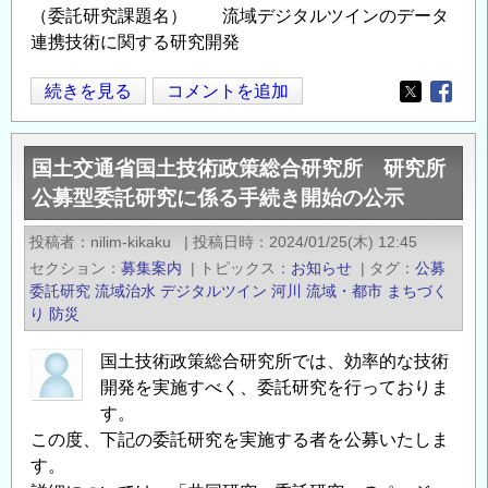
（委託研究課題名） 流域デジタルツインのデータ
知
連携技術に関する研究開発
ら
せ
国
続きを見る
コメントを追加
Opens in
Opens
の
土
交
国土交通省国土技術政策総合研究所 研究所
通
公募型委託研究に係る手続き開始の公示
省
国
投稿者
nilim-kikaku
|
投稿日時
2024/01/25(木) 12:45
土
セクション
募集案内
|
トピックス
お知らせ
|
タグ
公募
技
委託研究
流域治水
デジタルツイン
河川
流域・都市
まちづく
術
り
防災
政
国土技術政策総合研究所では、効率的な技術
策
開発を実施すべく、委託研究を行っておりま
総
す。
合
この度、下記の委託研究を実施する者を公募いたしま
研
す。
究