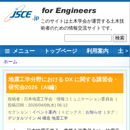
メ
イ
ン
このサイトは土木学会が運営する土木技
コ
術者のための情報交流サイトです。
ン
検
テ
索
ン
メインナビゲーション
メニュー
トップページ
利用案内
土木
>
ツ
に
パ
ホーム
移
ン
動
く
地震工学分野における DX に関する講習会・
ず
研究会2026（AI編）
投稿者
日本地震工学会・情報コミュニケーション委員会
|
投稿日時
2026/04/08(水) 06:12
セクション
イベント案内
|
トピックス
お知らせ
|
タグ
デジタルツイン
AI
構造
地震工学