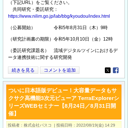
（下記URL）をご覧ください。
web
共同研究・委託研究：
セ
https://www.nilim.go.jp/lab/bbg/kyoudou/index.html
ミ
ナ
（公募開始） 令和5年8月31日（木）9時
ー」
（研究計画書の期限）令和5年10月10日（金）12時
開
催
（委託研究課題名） 流域デジタルツインにおけるデ
案
ータ連携技術に関する研究開発
内
（2023
国
続きを見る
コメントを追加
Opens in
Opens
年
土
12
交
ついに日本語版デビュー！大容量データもサ
月
通
クサク高機能3次元ビューア TerraExplorerシ
22
省
日、
リーズWEBセミナー【8月24日／8月31日開
国
2024
催】
土
年
技
投稿者
株式会社パスコ
|
投稿日時
2022/08/19(金) 14:29
1
術