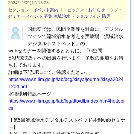
2024/12/09(月) 15:28
術
セクション
イベント案内
|
トピックス
お知らせ
|
タグ
政
セミナー
イベント
募集
流域治水
デジタルツイン
防災
策
総
国総研では、民間企業等を対象に、デジタル
ツインで流域治水を考える実験場「流域治水
合
デジタルテストベッド」の
研
webセミナーを開催するとともに、「G空間
究
EXPO2025」への出展を行います。多数の参加をお待
所
ちしております。
研
詳細は下記URLにてご確認ください。
究
https://www.nilim.go.jp/lab/bcg/kisya/journal/kisya2024
所
1204.pdf
公
水循環研特設ページ：
募
https://www.nilim.go.jp/lab/feg/dtb/dtbindex.htm#hottopi
型
cs
委
託
【第5回流域治水デジタルテストベッド共創webセミナ
研
ー】
究