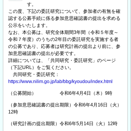
す。
ッ
この度、下記の委託研究について、参加者の有無を確
ド
認する公募手続に係る参加意思確認書の提出を求める
「web
公示をいたします。
セ
なお、本公募は、研究全体期間3年間（令和５年度～
ミ
令和７年度）のうちの2年目の委託研究を実施する者
ナ
の公募であり、応募者は研究計画の提出より前に、参
ー
加意思確認書の提出が必要です。
開
詳細については、「共同研究・委託研究」のページ
催」
（下記URL）をご覧ください。
と
共同研究・委託研究：
「G
https://www.nilim.go.jp/lab/bbg/kyoudou/index.html
空
（公募開始） 令和6年4月4日（木）9時
間
EXPO2025
（参加意思確認書の提出期限）令和6年4月16日（火）
出
12時
展」
の
（研究計画の提出期限）令和6年5月14日（火）12時
お