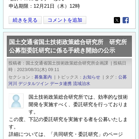
に
申込期限：12月21日（木）12時
係
「流
続きを見る
コメントを追加
る
Opens in
Opens
域
手
治
続
国土交通省国土技術政策総合研究所 研究所
水
き
公募型委託研究に係る手続き開始の公示
デ
開
ジ
始
投稿者
国土交通省国土技術政策総合研究所企画課
|
投稿日
タ
の
時
2023/08/31(木) 09:11
ル
公
セクション
募集案内
|
トピックス
お知らせ
|
タグ
公募
テ
示
河川
デジタルツイン
データ連携
流域治水
ス
の
国土技術政策総合研究所では、効率的な技術
ト
開発を実施すべく、委託研究を行っておりま
ベ
す。
ッ
この度、下記の委託研究を実施する者を公募いたしま
ド
す。
共
詳細については、「共同研究・委託研究」のページ
創