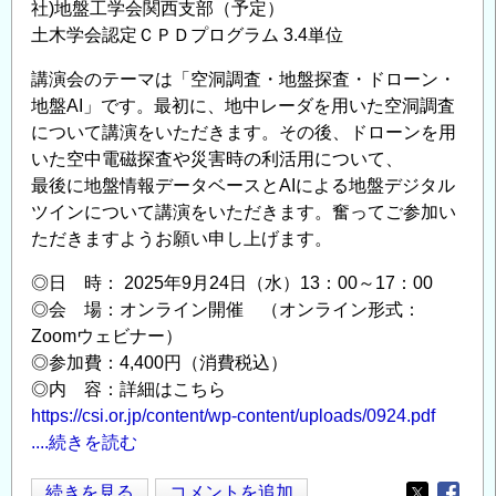
社)地盤工学会関西支部（予定）
す
土木学会認定ＣＰＤプログラム 3.4単位
る
講
講演会のテーマは「空洞調査・地盤探査・ドローン・
習
地盤AI」です。最初に、地中レーダを用いた空洞調査
会・
について講演をいただきます。その後、ドローンを用
研
いた空中電磁探査や災害時の利活用について、
究
最後に地盤情報データベースとAIによる地盤デジタル
会
ツインについて講演をいただきます。奮ってご参加い
2026（AI
ただきますようお願い申し上げます。
編）
◎日 時： 2025年9月24日（水）13：00～17：00
の
◎会 場：オンライン開催 （オンライン形式：
Zoomウェビナー）
◎参加費：4,400円（消費税込）
◎内 容：詳細はこちら
https://csi.or.jp/content/wp-content/uploads/0924.pdf
....続きを読む
第
続きを見る
コメントを追加