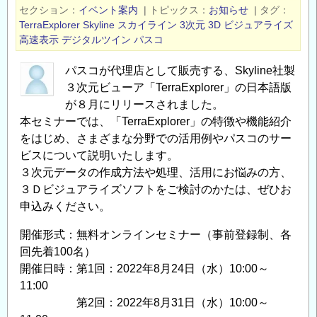
セクション
イベント案内
|
トピックス
お知らせ
|
タグ
月
政
TerraExplorer
Skyline
スカイライン
3次元
3D
ビジュアライズ
12
策
高速表示
デジタルツイン
パスコ
日
総
開
合
パスコが代理店として販売する、Skyline社製
催）
研
３次元ビューア「TerraExplorer」の日本語版
の
究
が８月にリリースされました。
本セミナーでは、「TerraExplorer」の特徴や機能紹介
所
をはじめ、さまざまな分野での活用例やパスコのサー
研
ビスについて説明いたします。
究
３次元データの作成方法や処理、活用にお悩みの方、
所
３Ｄビジュアライズソフトをご検討のかたは、ぜひお
公
申込みください。
募
型
開催形式：無料オンラインセミナー（事前登録制、各
委
回先着100名）
託
開催日時：第1回：2022年8月24日（水）10:00～
研
11:00
究
第2回：2022年8月31日（水）10:00～
に