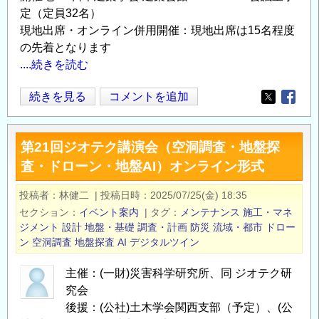
定（定員32名）
現地出席・オンライン併用開催：現地出席は15名程度
の先着となります
....続きを読む
地
続きを見る
コメントを追加
Opens in
Opens
震
工
第21回ジオテク講演会（空洞調査・地盤探
学
査・ドローン・地盤AI）オンライン形式
分
野
投稿者
林健二
|
投稿日時
2025/07/25(金) 18:35
に
セクション
イベント案内
|
タグ
メンテナンス
施工・マネ
お
ジメント
設計
地盤・基礎
調査・計画
防災
流域・都市
ドロー
け
ン
空洞調査
地盤探査
AI
デジタルツイン
る
主催：(一財)災害科学研究所、同 ジオテク研
DX
究会
に
後援：(公社)土木学会関西支部（予定）、(公
関