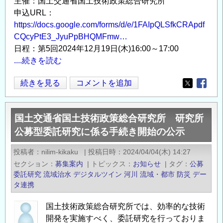
主催：国土交通省国土技術政策総合研究所
に
申込URL：
https://docs.google.com/forms/d/e/1FAIpQLSfkCRApdf
係
CQcyPtE3_JyuPpBHQMFmw…
る
日程：第5回2024年12月19日(木)16:00～17:00
手
....続きを読む
続
き
流
続きを見る
コメントを追加
開
Opens in
Opens
域
始
治
の
国土交通省国土技術政策総合研究所 研究所
水
公
公募型委託研究に係る手続き開始の公示
デ
示
ジ
の
投稿者
nilim-kikaku
|
投稿日時
2024/04/04(木) 14:27
タ
セクション
募集案内
|
トピックス
お知らせ
|
タグ
公募
ル
委託研究
流域治水
デジタルツイン
河川
流域・都市
防災
デー
テ
タ連携
ス
国土技術政策総合研究所では、効率的な技術
ト
開発を実施すべく、委託研究を行っておりま
ベ