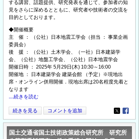
する講習、話題提供、研究発表を通じて、参加者の知
ロ
見をさらに深めるとともに、研究者や技術者の交流を
ー
目的としております。
ン・
◆開催概要
地
主 催 ： （公社）日本地震工学会（担当 ： 事業企画
盤
委員会）
AI）
後 援 ： （公社）土木学会、（一社）日本建築学
オ
会、（公社）地盤工学会、（公社）日本地震学会
ン
開催日時 ： 2025年 5月29日(木) 10:30～16:00
ラ
開催地 ： 日本建築学会 建築会館 （予定）※現地出
イ
席・オンライン併用開催．現地出席は20名程度先着と
ン
なります
形
....続きを読む
式
の
日
続きを見る
コメントを追加
Opens in
Opens
本
地
国土交通省国土技術政策総合研究所 研究所
震