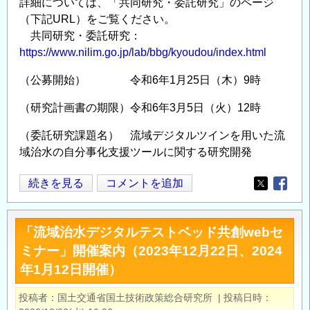
詳細については、「共同研究・委託研究」のページ
所
（下記URL）をご覧ください。
研
共同研究・委託研究：
究
https://www.nilim.go.jp/lab/bbg/kyoudou/index.html
所
公
（公募開始） 令和6年1月25日（木）9時
募
（研究計画書の期限）令和6年3月5日（火）12時
型
委
（委託研究課題名） 流域デジタルツインを用いた流
託
域治水の自分事化支援ツールに関する研究開発
研
究
国
続きを見る
コメントを追加
Opens in
Opens
に
土
係
交
「流域治水デジタルテストベッド共創webセ
る
通
ミナー」開催案内（2023年12月22日、2024
手
省
続
年1月12日開催）
国
き
土
投稿者
国土交通省国土技術政策総合研究所
|
投稿日時
開
技