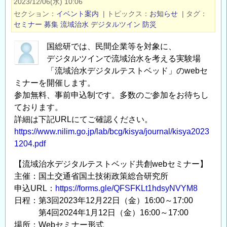
2023/12/06(水) 10:06
始
術
セクション
イベント案内
|
トピックス
お知らせ
|
タグ
の
政
セミナー
募集
流域治水
デジタルツイン
防災
公
策
示
総
国総研では、民間企業等を対象に、
の
デジタルツインで流域治水を考える実験場
合
「流域治水デジタルテストベッド」のwebセ
研
ミナーを開催します。
究
参加無料、事前申込制です。多数のご参加をお待ちし
所
ております。
研
詳細は下記URLにてご確認ください。
究
https://www.nilim.go.jp/lab/bcg/kisya/journal/kisya2023
所
1204.pdf
公
募
【流域治水デジタルテストベッド共創webセミナー】
型
主催：国土交通省国土技術政策総合研究所
委
申込URL：
https://forms.gle/QFSFKLt1hdsyNVYM8
託
日程：第3回2023年12月22日（金）16:00～17:00
研
第4回2024年1月12日（金）16:00～17:00
究
場所：Webセミナー形式