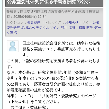
公募型委託研究に係る手続き開始の公示
工
学
投稿者
国土交通省国土技術政策総合研究所企画課
|
投稿日
会：
時
2025/04/08(火) 12:34
地
セクション
募集案内
|
トピックス
お知らせ
|
タグ
公募
震
委託研究
流域治水
デジタルツイン
河川
流域・都市
防災
デー
工
タ連携
学
国土技術政策総合研究所では、効率的な技術
分
開発を実施すべく、委託研究を行っておりま
野
す。
に
この度、下記の委託研究を実施する者を公募いたしま
お
す。
け
なお、本公募は、研究全体期間3年間（令和５年度～
る
令和７年度）のうちの3年目の委託研究を実施する者
DX
の公募であり、応募者は研究計画の提出より前に、参
に
加意思確認書の提出が必要です。
関
詳細については、「共同研究・委託研究」のページ
す
（下記URL）をご覧ください。
る
共同研究・委託研究：