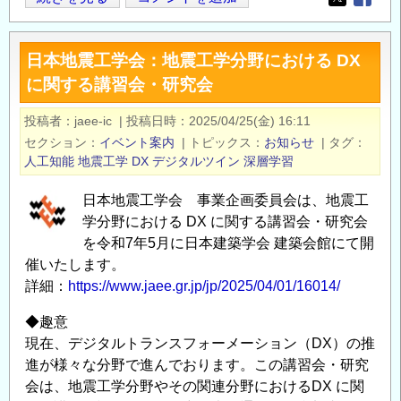
Opens in
Opens
21
回
日本地震工学会：地震工学分野における DX
ジ
に関する講習会・研究会
オ
テ
投稿者
jaee-ic
|
投稿日時
2025/04/25(金) 16:11
ク
セクション
イベント案内
|
トピックス
お知らせ
|
タグ
講
人工知能
地震工学
DX
デジタルツイン
深層学習
演
会
日本地震工学会 事業企画委員会は、地震工
（空
学分野における DX に関する講習会・研究会
洞
を令和7年5月に日本建築学会 建築会館にて開
催いたします。
調
詳細：
https://www.jaee.gr.jp/jp/2025/04/01/16014/
査・
地
◆趣意
盤
現在、デジタルトランスフォーメーション（DX）の推
探
進が様々な分野で進んでおります。この講習会・研究
査・
会は、地震工学分野やその関連分野におけるDX に関
ド