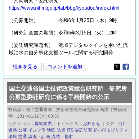
共同研究・委託研究：
究
https://www.nilim.go.jp/lab/bbg/kyoudou/index.html
所
公
（公募開始） 令和6年1月25日（木）9時
募
（研究計画書の期限）令和6年3月5日（火）12時
型
委
（委託研究課題名） 流域デジタルツインを用いた流
託
域治水の自分事化支援ツールに関する研究開発
研
究
国
続きを見る
コメントを追加
Opens in
Opens
に
土
係
交
国土交通省国土技術政策総合研究所 研究所
る
通
公募型委託研究に係る手続開始の公示
手
省
続
国
投稿者
国土交通省国土技術政策総合研究所企画課
|
投稿日
き
土
時
2014/01/16(木) 09:56
開
技
セクション
募集案内
|
トピックス
お知らせ
|
タグ
河川
始
術
道路
公募
インフラ
地図
防災
ITS
委託研究
超小型モビリティ
の
政
環境
交通
調査・計画
流域・都市