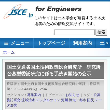
メ
イ
ン
このサイトは土木学会が運営する土木技
コ
術者のための情報交流サイトです。
ン
検
テ
索
ン
メインナビゲーション
メニュー
トップページ
利用案内
土木
>
ツ
に
パ
ホーム
移
ン
動
く
国土交通省国土技術政策総合研究所 研究所
ず
公募型委託研究に係る手続き開始の公示
投稿者
国土交通省国土技術政策総合研究所企画課
|
投稿日
時
2025/04/08(火) 12:34
セクション
募集案内
|
トピックス
お知らせ
|
タグ
公募
委託研究
流域治水
デジタルツイン
河川
流域・都市
防災
デー
タ連携