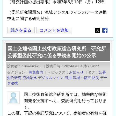
（研究計画の提出期限）令和7年5月19日（月）12時
（委託研究課題名）流域デジタルツインのデータ連携
技術に関する研究開発
国
続きを見る
コメントを追加
Opens in
Opens
土
交
国土交通省国土技術政策総合研究所 研究所
通
公募型委託研究に係る手続き開始の公示
省
国
投稿者
nilim-kikaku
|
投稿日時
2024/04/04(木) 14:27
土
セクション
募集案内
|
トピックス
お知らせ
|
タグ
公募
技
委託研究
流域治水
デジタルツイン
河川
流域・都市
防災
デー
術
タ連携
政
国土技術政策総合研究所では、効率的な技術
策
開発を実施すべく、委託研究を行っておりま
総
す。
合
この度、下記の委託研究について、参加者の有無を確
研