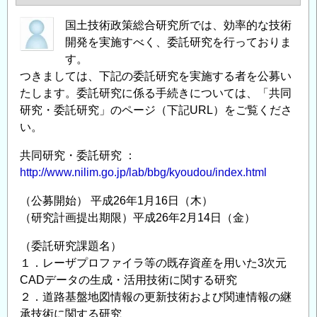
公
策
国土技術政策総合研究所では、効率的な技術
示
総
開発を実施すべく、委託研究を行っておりま
の
合
す。
研
つきましては、下記の委託研究を実施する者を公募い
究
たします。委託研究に係る手続きについては、「共同
所
研究・委託研究」のページ（下記URL）をご覧くださ
研
い。
究
所
共同研究・委託研究 ：
公
http://www.nilim.go.jp/lab/bbg/kyoudou/index.html
募
（公募開始） 平成26年1月16日（木）
型
（研究計画提出期限）平成26年2月14日（金）
委
託
（委託研究課題名）
研
１．レーザプロファイラ等の既存資産を用いた3次元
究
CADデータの生成・活用技術に関する研究
に
２．道路基盤地図情報の更新技術および関連情報の継
係
承技術に関する研究