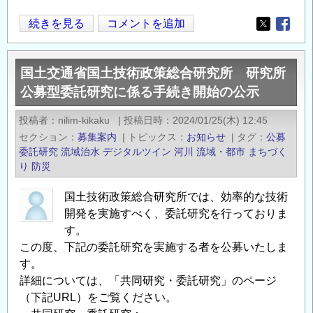
開
国
続きを見る
コメントを追加
Opens in
Opens
始
土
の
交
公
国土交通省国土技術政策総合研究所 研究所
通
示
公募型委託研究に係る手続き開始の公示
省
の
国
投稿者
nilim-kikaku
|
投稿日時
2024/01/25(木) 12:45
土
セクション
募集案内
|
トピックス
お知らせ
|
タグ
公募
技
委託研究
流域治水
デジタルツイン
河川
流域・都市
まちづく
術
り
防災
政
国土技術政策総合研究所では、効率的な技術
策
開発を実施すべく、委託研究を行っておりま
総
す。
合
この度、下記の委託研究を実施する者を公募いたしま
研
す。
究
詳細については、「共同研究・委託研究」のページ
所
（下記URL）をご覧ください。
研