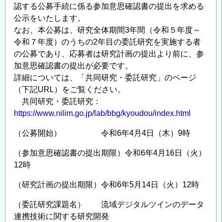
認する公募手続に係る参加意思確認書の提出を求める
究
公示をいたします。
所
なお、本公募は、研究全体期間3年間（令和５年度～
研
令和７年度）のうちの2年目の委託研究を実施する者
究
の公募であり、応募者は研究計画の提出より前に、参
所
加意思確認書の提出が必要です。
公
詳細については、「共同研究・委託研究」のページ
募
（下記URL）をご覧ください。
型
共同研究・委託研究：
委
https://www.nilim.go.jp/lab/bbg/kyoudou/index.html
託
（公募開始） 令和6年4月4日（木）9時
研
究
（参加意思確認書の提出期限）令和6年4月16日（火）
に
12時
係
る
（研究計画の提出期限）令和6年5月14日（火）12時
手
（委託研究課題名） 流域デジタルツインのデータ
続
連携技術に関する研究開発
き