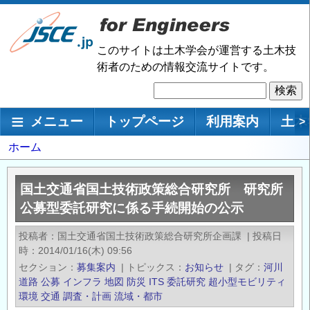
メ
イ
ン
このサイトは土木学会が運営する土木技
コ
術者のための情報交流サイトです。
ン
検
テ
索
ン
メインナビゲーション
メニュー
トップページ
利用案内
土木
>
ツ
に
パ
ホーム
移
ン
動
く
国土交通省国土技術政策総合研究所 研究所
ず
公募型委託研究に係る手続開始の公示
投稿者
国土交通省国土技術政策総合研究所企画課
|
投稿日
時
2014/01/16(木) 09:56
セクション
募集案内
|
トピックス
お知らせ
|
タグ
河川
道路
公募
インフラ
地図
防災
ITS
委託研究
超小型モビリティ
環境
交通
調査・計画
流域・都市