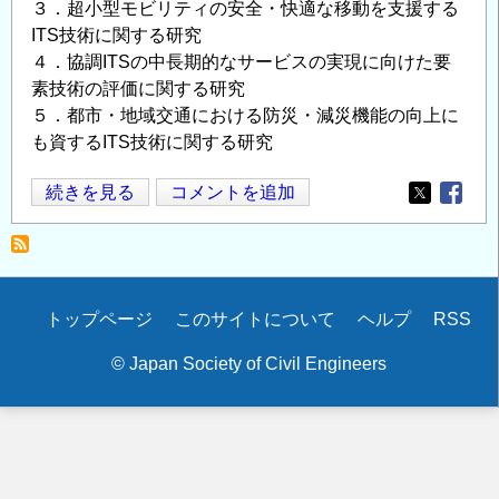
３．超小型モビリティの安全・快適な移動を支援する
ITS技術に関する研究
４．協調ITSの中長期的なサービスの実現に向けた要
素技術の評価に関する研究
５．都市・地域交通における防災・減災機能の向上に
も資するITS技術に関する研究
国
続きを見る
コメントを追加
Opens in
Opens
土
交
通
省
Secondary
トップページ
このサイトについて
ヘルプ
RSS
国
menu
土
© Japan Society of Civil Engineers
技
術
政
策
総