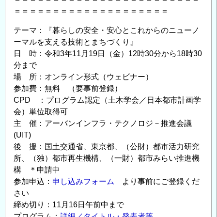
＝＝＝＝＝＝＝＝＝＝＝＝＝＝＝＝＝＝＝＝
テーマ：『暮らしの安全・安心とこれからのニューノ
ーマルを支える技術とまちづくり』
日 時：令和3年11月19日（金）12時30分から18時30
分まで
場 所：オンライン形式（ウェビナー）
参加費：無料 （要事前登録）
CPD ：プログラム認定（土木学会／日本都市計画学
会）単位取得可
主 催：アーバンインフラ・テクノロジ－推進会議
(UIT)
後 援：国土交通省、東京都、（公財）都市活力研究
所、（独）都市再生機構、（一財）都市みらい推進機
構 ＊申請中
参加申込：
申し込みフォーム
より事前にご登録くだ
さい
締め切り：11月16日午前中まで
プログラム：
詳細／タイトル・発表者等