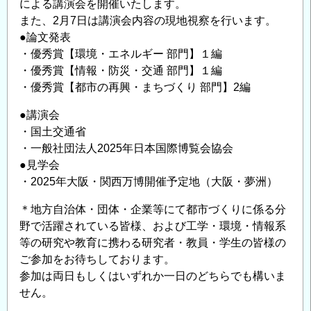
による講演会を開催いたします。
会
また、2月7日は講演会内容の現地視察を行います。
開
●論文発表
催
・優秀賞【環境・エネルギー 部門】１編
の
・優秀賞【情報・防災・交通 部門】１編
ご
・優秀賞【都市の再興・まちづくり 部門】2編
案
内
●講演会
・国土交通省
＜
・一般社団法人2025年日本国際博覧会協会
CPD
●見学会
単
・2025年大阪・関西万博開催予定地（大阪・夢洲）
位
取
＊地方自治体・団体・企業等にて都市づくりに係る分
得
野で活躍されている皆様、および工学・環境・情報系
可
等の研究や教育に携わる研究者・教員・学生の皆様の
＞
ご参加をお待ちしております。
の
参加は両日もしくはいずれか一日のどちらでも構いま
せん。