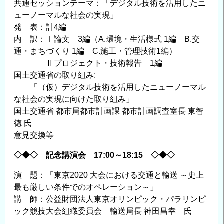
共通セッションテーマ：「デジタル技術を活用したニ
ューノーマルな社会の実現」
発 表：計4編
内 訳：Ⅰ論文 3編（A.環境・生活様式 1編 B.交
通・まちづくり 1編 C.施工・管理技術1編）
Ⅱプロジェクト・技術報告 1編
国土交通省の取り組み:
「（仮）デジタル技術を活用したニューノーマル
な社会の実現に向けた取り組み」
国土交通省 都市局都市計画課 都市計画調査室長 東智
徳 氏
意見交換等
◇◆◇ 記念講演会 17:00～18:15 ◇◆◇
演 題：「東京2020 大会における交通と輸送 ～史上
最も厳しい条件でのオペレーション～」
講 師：公益財団法人東京オリンピック・パラリンピ
ック競技大会組織委員会 輸送局長 神田昌幸 氏