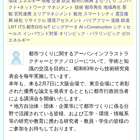
環境
エネルギー
情報
交通
防災
都市の再興
まちづくり
コンパ
つ
クト+ネットワーク
マネジメント
技術
都市再生
地域再生
景
観
官民連携
エリアマネジメント
観光
スマートシティ
震災復
い
興
緑化
リサイクル
環境アセスメント
バリアフリー
道路
鉄道
て
LRT
ITS
都市GIS
IoT
ビッグデータ
AI
i-Construction
シティセ
の
ールス
インバウンド対策
オリンピック・パラリンピック
ゼロ
技
エネルギー
術
研
都市づくりに関するアーバンインフラストラ
究
クチャーとテクノロジーについて、学術と知
識の交流を目的に、昭和63年から技術研究発
発
表会を毎年実施しています。
表
本年も、来る2月7日に大阪会場で、東京会場にて表彰
と
された優秀な論文を発表するとともに都市行政担当者
講
による講演会を開催いたします。
演
＊地方自治体・団体・企業等にて都市づくりに係る分
会
野で活躍されている皆様、および工学・環境・情報系
＜
等の研究や教育に携わる研究者・教員・学生の皆様の
CPD
ご参加をお待ちしております。
単
位