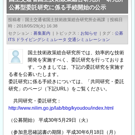
１
公募型委託研究に係る手続開始の公示
６
日】
投稿者
国土交通省国土技術政策総合研究所企画課
|
投稿日
第
時
2018/05/29(火) 16:38
30
セクション
募集案内
|
トピックス
お知らせ
|
タグ
公募
回
ITS
ドライビングシミュレータ
交通シミュレーション
技
国土技術政策総合研究所では、効率的な技術
術
開発を実施すべく、委託研究を行っておりま
研
す。つきましては、下記の委託研究を実施す
究
る者を公募いたします。
発
委託研究に係る手続きについては、「共同研究・委託
表
研究」のページ（下記URL）をご覧ください。
会・
記
共同研究・委託研究：
念
http://www.nilim.go.jp/lab/bbg/kyoudou/index.html
講
（公募開始） 平成30年5月29日（火）
演
会・
（参加意思確認書の期限）平成30年6月18日（月）