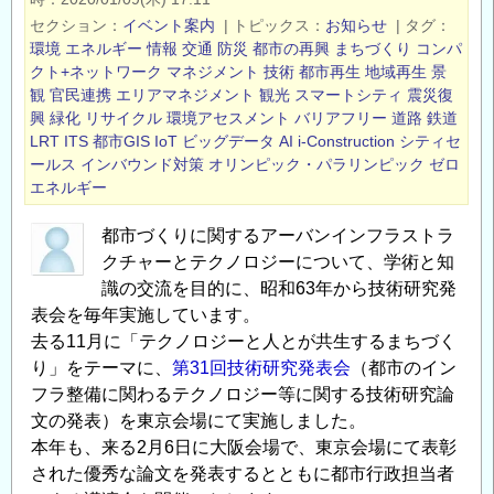
術
セクション
イベント案内
|
トピックス
お知らせ
|
タグ
研
環境
エネルギー
情報
交通
防災
都市の再興
まちづくり
コンパ
究
クト+ネットワーク
マネジメント
技術
都市再生
地域再生
景
観
官民連携
エリアマネジメント
観光
スマートシティ
震災復
発
興
緑化
リサイクル
環境アセスメント
バリアフリー
道路
鉄道
表
LRT
ITS
都市GIS
IoT
ビッグデータ
AI
i-Construction
シティセ
会・
ールス
インバウンド対策
オリンピック・パラリンピック
ゼロ
特
エネルギー
別
講
都市づくりに関するアーバンインフラストラ
演
クチャーとテクノロジーについて、学術と知
識の交流を目的に、昭和63年から技術研究発
会・
表会を毎年実施しています。
第
去る11月に「テクノロジーと人とが共生するまちづく
27
り」をテーマに、
第31回技術研究発表会
（都市のイン
回
フラ整備に関わるテクノロジー等に関する技術研究論
交
文の発表）を東京会場にて実施しました。
流
本年も、来る2月6日に大阪会場で、東京会場にて表彰
展
された優秀な論文を発表するとともに都市行政担当者
示