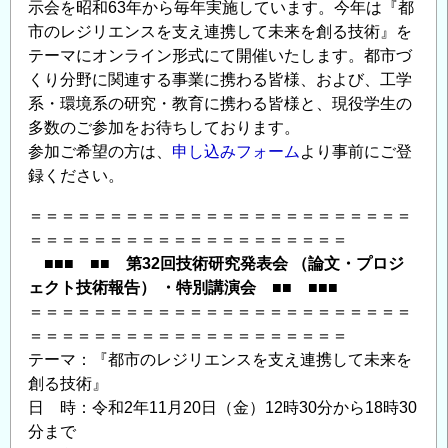
会・
示会を昭和63年から毎年実施しています。今年は『都
第
市のレジリエンスを支え連携して未来を創る技術』を
テーマにオンライン形式にて開催いたします。都市づ
28
くり分野に関連する事業に携わる皆様、および、工学
回
系・環境系の研究・教育に携わる皆様と、現役学生の
交
多数のご参加をお待ちしております。
流
参加ご希望の方は、
申し込みフォーム
より事前にご登
展
録ください。
示
会
＝＝＝＝＝＝＝＝＝＝＝＝＝＝＝＝＝＝＝＝＝＝＝＝
開
＝＝＝＝＝＝＝＝＝＝＝＝＝＝＝＝＝＝＝＝
催
■■■ ■■ 第32回技術研究発表会 （論文・プロジ
の
ェクト技術報告） ・特別講演会 ■■ ■■■
ご
＝＝＝＝＝＝＝＝＝＝＝＝＝＝＝＝＝＝＝＝＝＝＝＝
案
＝＝＝＝＝＝＝＝＝＝＝＝＝＝＝＝＝＝＝＝
内
テーマ：『都市のレジリエンスを支え連携して未来を
＜
創る技術』
CPD
日 時：令和2年11月20日（金）12時30分から18時30
単
分まで