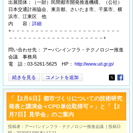
出展団体：（一財）民間都市開発推進機構、（公社）
日本交通計画協会、東京都、さいたま市、千葉市、横
浜市、江東区 他
内 容：
詳細
+－－－－－－－－－－－－－－－－－－－－－－－
－－－－－－－－－－－－－－－－－－－－+
問い合わせ先： アーバンインフラ・テクノロジー推進
会議 事務局
電 話：03-5261-5625 HP：
http://www.uit.gr.jp/
◆【11
続きを見る
コメントを追加
Opens in
Opens
月
20
「【2月6日】都市づくりについての技術研究
日】
発表と講演会＜CPD単位取得可＞」と「【2
第
月7日】見学会」のご案内
32
回
投稿者
アーバンインフラ・テクノロジー推進会議
|
投稿日
技
時
2020/01/09(木) 17:11