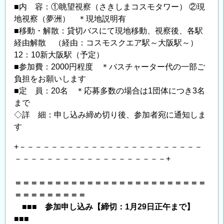
■内 容：①眺望視察（さきしまコスモタワー） ②現
地視察（夢洲） ＊現地説明有
■移動・解散：貸切バスにて現地移動、視察後、各駅
経由解散 （経由：コスモスクエア駅～大阪駅～）
12：10新大阪駅（予定）
■参加費：2000円程度 ＊バスチャーター代の一部ご
負担をお願いします
■定 員：20名 ＊応募多数の場合は1団体につき3名
まで
◇詳 細：申し込み締め切り後、参加者宛に通知しま
す
+－－－－－－－－－－－－－－－－－－－－－－－
－－－－－－－－－－－－－－－－－－－+
＝＝＝＝＝＝＝＝＝＝＝＝＝＝＝＝＝＝＝＝＝＝＝＝
＝＝＝＝＝＝＝＝＝
■■■ 参加申し込み【締切：1月29日正午まで】
■■■