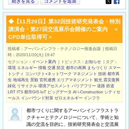
◆【11
続きを見る
コメントを追加
Opens in
Opens
月
19
◆【11月20日】第32回技術研究発表会・特別
日】
講演会・第27回交流展示会開催のご案内 ＜
第
CPD単位取得可＞
33
回
投稿者
アーバンインフラ・テクノロジー推進会議
|
投稿日
技
時
2020/11/10(火) 19:47
術
セクション
イベント案内
|
トピックス
お知らせ
|
タグ
研
環境
エネルギー
情報
交通
防災
都市の再興
まちづくり
スマー
究
トシティ
コンパクト+ネットワーク
マネジメント
技術
都市再
生
地域再生
景観
官民連携
エリアマネジメント
観光
震災復興
発
緑化
リサイクル
環境アセスメント
バリアフリー
道路
鉄道
表
LRT
ITS
都市GIS
IoT
ビッグデータ
AI
i-Construction
シティセ
会・
ールス
インバウンド対策
ゼロエネルギー
インフラ
記
念
都市づくりに関するアーバンインフラストラ
講
クチャーとテクノロジーについて、学術と知
演
識の交流を目的に、技術研究発表会と交流展