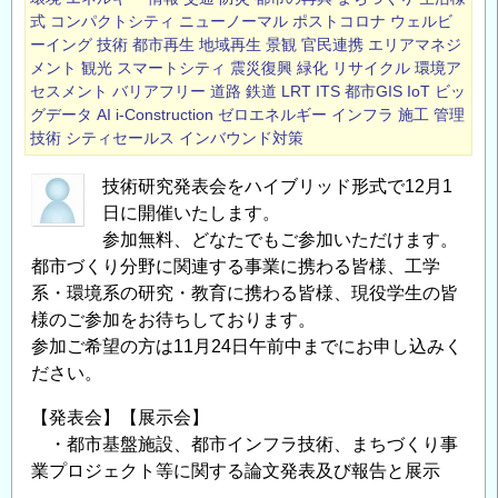
つ
式
コンパクトシティ
ニューノーマル
ポストコロナ
ウェルビ
ーイング
技術
都市再生
地域再生
景観
官民連携
エリアマネジ
い
メント
観光
スマートシティ
震災復興
緑化
リサイクル
環境ア
て
セスメント
バリアフリー
道路
鉄道
LRT
ITS
都市GIS
IoT
ビッ
の
グデータ
AI
i-Construction
ゼロエネルギー
インフラ
施工
管理
技
技術
シティセールス
インバウンド対策
術
研
技術研究発表会をハイブリッド形式で12月1
究
日に開催いたします。
参加無料、どなたでもご参加いただけます。
発
都市づくり分野に関連する事業に携わる皆様、工学
表
系・環境系の研究・教育に携わる皆様、現役学生の皆
と
様のご参加をお待ちしております。
講
参加ご希望の方は11月24日午前中までにお申し込みく
演
ださい。
会
＜
【発表会】【展示会】
参
・都市基盤施設、都市インフラ技術、まちづくり事
加
業プロジェクト等に関する論文発表及び報告と展示
無