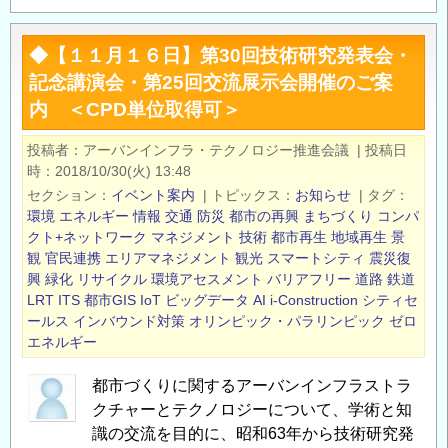
月
7
◆【１１月１６日】第30回技術研究発表会・
日】
記念講演会・第25回交流展示会開催のご案
「都
内 ＜CPD単位取得可＞
市
づ
投稿者
アーバンインフラ・テクノロジー推進会議
|
投稿日
く
時
2018/10/30(火) 13:48
り
セクション
イベント案内
|
トピックス
お知らせ
|
タグ
に
環境
エネルギー
情報
交通
防災
都市の再興
まちづくり
コンパ
つ
クト+ネットワーク
マネジメント
技術
都市再生
地域再生
景
観
官民連携
エリアマネジメント
観光
スマートシティ
震災復
い
興
緑化
リサイクル
環境アセスメント
バリアフリー
道路
鉄道
て
LRT
ITS
都市GIS
IoT
ビッグデータ
AI
i-Construction
シティセ
の
ールス
インバウンド対策
オリンピック・パラリンピック
ゼロ
技
エネルギー
術
研
都市づくりに関するアーバンインフラストラ
究
クチャーとテクノロジーについて、学術と知
識の交流を目的に、昭和63年から技術研究発
発