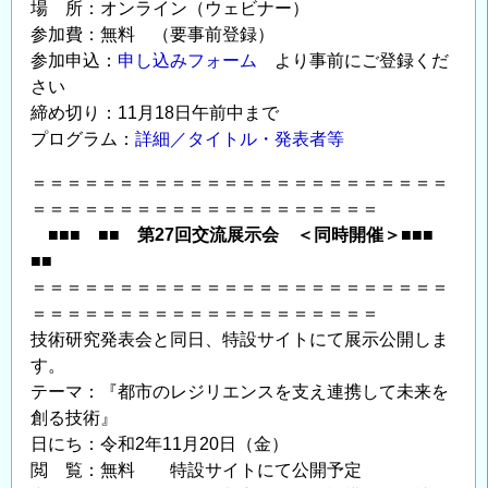
場 所：オンライン（ウェビナー）
位
参加費：無料 （要事前登録）
取
参加申込：
申し込みフォーム
より事前にご登録くだ
得
さい
可
締め切り：11月18日午前中まで
＞
プログラム：
詳細／タイトル・発表者等
の
＝＝＝＝＝＝＝＝＝＝＝＝＝＝＝＝＝＝＝＝＝＝＝＝
＝＝＝＝＝＝＝＝＝＝＝＝＝＝＝＝＝＝＝＝
■■■ ■■ 第27回交流展示会 ＜同時開催＞■■■
■■
＝＝＝＝＝＝＝＝＝＝＝＝＝＝＝＝＝＝＝＝＝＝＝＝
＝＝＝＝＝＝＝＝＝＝＝＝＝＝＝＝＝＝＝＝
技術研究発表会と同日、特設サイトにて展示公開しま
す。
テーマ：『都市のレジリエンスを支え連携して未来を
創る技術』
日にち：令和2年11月20日（金）
閲 覧：無料 特設サイトにて公開予定