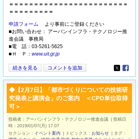
＝＝＝＝＝＝＝＝＝＝＝＝＝＝＝＝＝＝＝＝＝＝＝＝
＝＝＝＝＝＝＝＝＝
申請フォーム
より事前にご登録ください
■お問い合わせ： アーバンインフラ・テクノロジー推
進会議 事務局
■電 話：03-5261-5625
■Ｈ Ｐ：
www.uit.gr.jp
「【2
続きを見る
コメントを追加
Opens in
Opens
月
6
◆【2月7日】「都市づくりについての技術研
日】
究発表と講演会」のご案内 ＜CPD単位取得
都
可＞
市
づ
投稿者
アーバンインフラ・テクノロジー推進会議
|
投稿日
く
時
2019/01/07(月) 17:07
り
セクション
イベント案内
|
トピックス
お知らせ
|
タグ
に