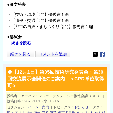
●論文発表
・【技術・環境 部門】優秀賞１編
・【情報・交通 部門】優秀賞１編
・【都市の再興・まちづくり 部門】優秀賞１編
●講演会
....続きを読む
2
続きを見る
コメントを追加
Opens in
Opens
月
22
◆【12月1日】第35回技術研究発表会・第30
日】
回交流展示会開催のご案内 ＜CPD単位取得
都
可＞
市
づ
投稿者
アーバンインフラ・テクノロジー推進会議（UIT）
|
く
投稿日時
2023/11/15(水) 15:16
り
セクション
イベント案内
|
トピックス
お知らせ
|
タグ
に
環境
エネルギー
情報
交通
防災
都市の再興
まちづくり
生活様