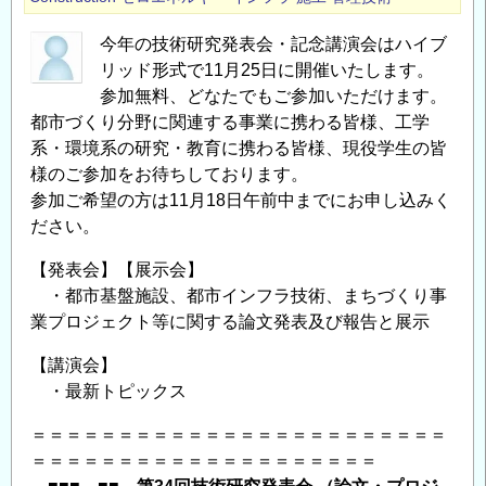
第
30
今年の技術研究発表会・記念講演会はハイブ
回
リッド形式で11月25日に開催いたします。
交
参加無料、どなたでもご参加いただけます。
流
都市づくり分野に関連する事業に携わる皆様、工学
展
系・環境系の研究・教育に携わる皆様、現役学生の皆
様のご参加をお待ちしております。
示
参加ご希望の方は11月18日午前中までにお申し込みく
会
ださい。
開
催
【発表会】【展示会】
の
・都市基盤施設、都市インフラ技術、まちづくり事
ご
業プロジェクト等に関する論文発表及び報告と展示
案
内
【講演会】
・最新トピックス
＜
CPD
＝＝＝＝＝＝＝＝＝＝＝＝＝＝＝＝＝＝＝＝＝＝＝＝
単
＝＝＝＝＝＝＝＝＝＝＝＝＝＝＝＝＝＝＝＝
位