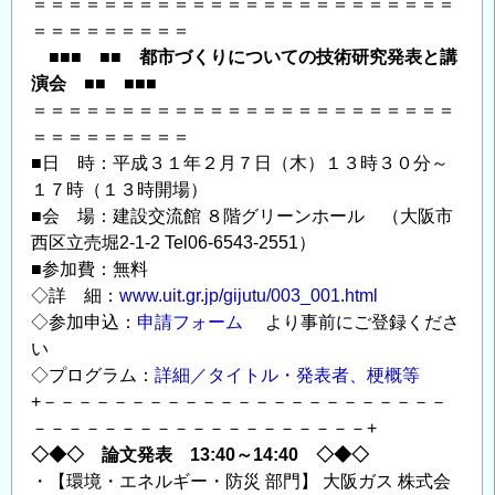
＝＝＝＝＝＝＝＝＝＝＝＝＝＝＝＝＝＝＝＝＝＝＝＝
取
＝＝＝＝＝＝＝＝＝
得
■■■ ■■ 都市づくりについての技術研究発表と講
可
演会 ■■ ■■■
＞」
＝＝＝＝＝＝＝＝＝＝＝＝＝＝＝＝＝＝＝＝＝＝＝＝
と
＝＝＝＝＝＝＝＝＝
■日 時：平成３１年２月７日（木）１３時３０分～
「【2
１７時（１３時開場）
月
■会 場：建設交流館 ８階グリーンホール （大阪市
7
西区立売堀2-1-2 Tel06-6543-2551）
日】
■参加費：無料
見
◇詳 細：
www.uit.gr.jp/gijutu/003_001.html
学
◇参加申込：
申請フォーム
より事前にご登録くださ
会」
い
の
◇プログラム：
詳細／タイトル・発表者、梗概等
ご
+－－－－－－－－－－－－－－－－－－－－－－－
案
－－－－－－－－－－－－－－－－－－－+
内
◇◆◇ 論文発表 13:40～14:40 ◇◆◇
の
・【環境・エネルギー・防災 部門】 大阪ガス 株式会