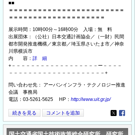
■■
＝＝＝＝＝＝＝＝＝＝＝＝＝＝＝＝＝＝＝＝＝＝＝＝
＝＝＝＝＝＝＝＝＝＝＝＝＝＝＝＝＝＝＝＝
展示時間：10時00分～16時00分 入場：無 料
出展団体：（公社）日本交通計画協会／（一財）民間
都市開発推進機構／東京都／埼玉県さいたま市／神奈
川県横浜市
内 容：
詳 細
+－－－－－－－－－－－－－－－－－－ー－－－－
－－－－－－－－－－－－－－－－－－－－+
問い合わせ先： アーバンインフラ・テクノロジー推進
会議 事務局
電話：03-5261-5625 HP：
http://www.uit.gr.jp/
◆【１
続きを見る
コメントを追加
Opens in
Opens
１
月
国土交通省国土技術政策総合研究所 研究所