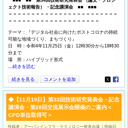
■■■ ■■ 第34回技術研究発表会 （論文・プロジ
取
ェクト技術報告） ・記念講演会 ■■ ■■■
得
＝＝＝＝＝＝＝＝＝＝＝＝＝＝＝＝＝＝＝＝＝＝＝＝
可
＝＝＝＝＝＝＝＝＝＝＝＝＝＝＝＝＝＝＝＝
＞
テーマ：『デジタル社会に向けたポストコロナの持続
の
可能な地域づくり、まちづくり』
日 時：令和4年11月25日（金）12時30分から18時30
分まで
場 所：ハイブリッド形式
....続きを読む
◆【11
続きを見る
コメントを追加
Opens in
Opens
月
25
◆【11月19日】第33回技術研究発表会・記念
日】
講演会・第28回交流展示会開催のご案内＜
第
CPD単位取得可＞
34
回
投稿者
アーバンインフラ・テクノロジー推進会議
|
投稿日