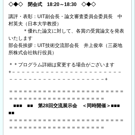
◇◆◇ 閉会式 18:20～18:30 ◇◆◇
講評・表彰：UIT副会長・論文審査委員会委員長 中
村英夫（日本大学教授）
＊優れた論文に対して、各賞の受賞論文を発表
いたします
部会長挨拶：UIT技術交流部会長 井上俊幸（三菱地
所株式会社執行役員）
＊＊プログラム詳細は変更する場合がございます
+－－－－－－－－－－－－－－－－－－－－－－－
－－－－－－－－－－－－－－－－－－－－+
＝＝＝＝＝＝＝＝＝＝＝＝＝＝＝＝＝＝＝＝＝＝＝＝
＝＝＝＝＝＝＝＝＝＝＝＝＝＝＝＝＝＝＝＝
■■■ ■■ 第28回交流展示会 ＜同時開催＞■■■
■■
＝＝＝＝＝＝＝＝＝＝＝＝＝＝＝＝＝＝＝＝＝＝＝＝
＝＝＝＝＝＝＝＝＝＝＝＝＝＝＝＝＝＝＝＝