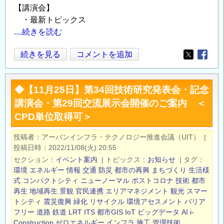
【講演会】
料：
・最新トピックス
CPD
....続きを読む
単
位
◆【12
続きを見る
コメントを追加
取
Opens in
Opens
月
得
1
可
◆【11月25日】第34回技術研究発表会・記念
日】
＞
講演会・第29回交流展示会開催のご案内 ＜
第
の
CPD単位取得可＞
35
ご
回
案
投稿者
アーバンインフラ・テクノロジー推進会議（UIT）
|
技
内
投稿日時
2022/11/08(火) 20:55
術
の
セクション
イベント案内
|
トピックス
お知らせ
|
タグ
研
環境
エネルギー
情報
交通
防災
都市の再興
まちづくり
生活様
究
式
コンパクトシティ
ニューノーマル
ポストコロナ
技術
都市
再生
地域再生
景観
官民連携
エリアマネジメント
観光
スマー
発
トシティ
震災復興
緑化
リサイクル
環境アセスメント
バリア
表
フリー
道路
鉄道
LRT
ITS
都市GIS
IoT
ビッグデータ
AI
i-
会・
Construction
ゼロエネルギー
インフラ
施工
管理技術