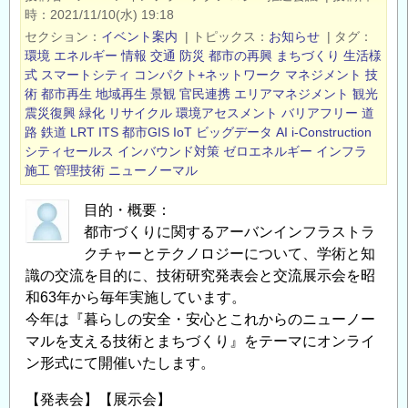
技
時
2021/11/10(水) 19:18
術
セクション
イベント案内
|
トピックス
お知らせ
|
タグ
研
環境
エネルギー
情報
交通
防災
都市の再興
まちづくり
生活様
究
式
スマートシティ
コンパクト+ネットワーク
マネジメント
技
術
都市再生
地域再生
景観
官民連携
エリアマネジメント
観光
発
震災復興
緑化
リサイクル
環境アセスメント
バリアフリー
道
表
路
鉄道
LRT
ITS
都市GIS
IoT
ビッグデータ
AI
i-Construction
会・
シティセールス
インバウンド対策
ゼロエネルギー
インフラ
記
施工
管理技術
ニューノーマル
念
講
目的・概要：
演
都市づくりに関するアーバンインフラストラ
クチャーとテクノロジーについて、学術と知
会・
識の交流を目的に、技術研究発表会と交流展示会を昭
第
和63年から毎年実施しています。
29
今年は『暮らしの安全・安心とこれからのニューノー
回
マルを支える技術とまちづくり』をテーマにオンライ
交
ン形式にて開催いたします。
流
展
【発表会】【展示会】