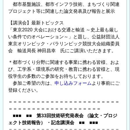
示
都市基盤施設、都市インフラ技術、まちづくり関連
会
プロジェクト等に関連した論文発表及び報告と展示
開
【講演会】最新トピックス
催
「東京2020 大会における交通と輸送 ～史上最も厳し
の
い条件でのオペレーション～」と題し、公益財団法人
ご
東京オリンピック・パラリンピック競技大会組織委員
案
会 輸送局長 神田昌幸 氏にご講演いただきます。
内
＜
＊都市づくり分野に関連する事業に携わる皆様、およ
CPD
び、工学系・環境系の研究・教育に携わる皆様と、現
単
役学生の多数のご参加をお待ちしております。
位
参加ご希望の方は、
申し込みフォーム
より事前にご
取
登録ください。
得
＝＝＝＝＝＝＝＝＝＝＝＝＝＝＝＝＝＝＝＝＝＝＝＝
可
＝＝＝＝＝＝＝＝＝＝＝＝＝＝＝＝＝＝＝＝
＞
■■■ ■■ 第33回技術研究発表会 （論文・プロジ
の
ェクト技術報告） ・記念講演会 ■■ ■■■
＝＝＝＝＝＝＝＝＝＝＝＝＝＝＝＝＝＝＝＝＝＝＝＝