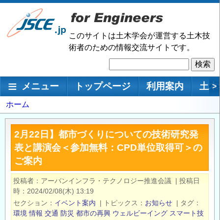
メ
イ
ン
このサイトは土木学会が運営する土木技
コ
術者のための情報交流サイトです。
ン
検
テ
索
ン
メインナビゲーション
メニュー
トップページ
利用案内
土木
>
ツ
に
パ
ホーム
移
ン
動
く
2月22日】都市づくりについての技術研究発
ず
表と講演会＜参加無料：CPD単位取得可＞の
ご案内
投稿者
アーバンインフラ・テクノロジー推進会議
|
投稿日
時
2024/02/08(木) 13:19
セクション
イベント案内
|
トピックス
お知らせ
|
タグ
環境
情報
交通
防災
都市の再興
ウェルビーイング
スマート技