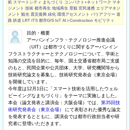
術
スマートシティ
まちづくり
コンパクト+ネットワーク
マネ
ジメント
技術
都市再生
地域再生
景観
官民連携
エリアマネジ
メント
観光
震災復興
緑化
環境アセスメント
バリアフリー
道
路
鉄道
LRT
ITS
都市GIS
IoT
AI
i-Construction
モビリティ
目的・概要
アーバンインフラ・テクノロジー推進会議
（UIT）は都市づくりに関するアーバンイン
フラストラクチャーとテクノロジーについて、学術と
知識の交流を目的に、毎年、国土交通省都市局ご支援
のもと、民間企業や公共団体、大学、研究機関等から
技術研究論文を募集し、技術研究発表会（東京会場）
を開催しています。
今年度は12月1日に「スマート技術を活用したウェル
ビーイングなまちづくり」をテーマに実施しました。
本会（論文発表と講演会：大阪会場）では、
第35回技
術研究発表会（東京会場）
にて表彰された優秀な論文
を発表するとともに、講演会では都市行政担当者や研
究者に登壇いただきます。