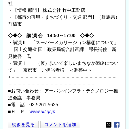
社
・【情報 部門】 株式会社 竹中工務店
・【都市の再興・まちづくり・交通 部門】（群馬県）
前橋市
◇◆◇ 講 演 会 14:50～17:00 ◇◆◇
・講演Ⅱ 「スーパーメガリージョン構想について」
国土交通省 国土政策局総合計画課 課長補佐 新
見健吾 氏
・講演Ⅰ 「（仮）歩いて楽しいまちなか戦略につい
て」 京都市 ご担当者様 ＜調整中＞
+－－－－－－－－－－－－－－－－－－－－－－－
－－－－－－－－－－－－－－－－－－－+
■お問い合わせ： アーバンインフラ・テクノロジー推
進会議 事務局
■電 話：03-5261-5625
■Ｈ Ｐ：
www.uit.gr.jp
◆【2
続きを見る
コメントを追加
Opens in
Opens