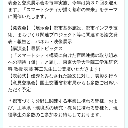
表会と交流展示会を毎年実施、今年は第３０回を迎え
表
ます。「スマートシティが描く都市の未来」をテーマ
と
に開催いたします。
講
演
【発表会】【展示会】都市基盤施設、都市インフラ技
会」
術、まちづくり関連プロジェクト等に関連する論文発
の
表・報告と、パネル・映像展示
ご
【講演会】最新トピックス
案
（「スマートシティ構築に向けた官民連携の取り組み
内
への期待（仮）」と題し、東京大学大学院工学系研究
＜
科 教授 羽藤 英二先生にご登壇いただきます）
CPD
【表彰式】優秀とみなされた論文に対し、表彰を行う
単
【意見交換会】国土交通省都市局からも多数ご出席い
位
ただく予定
取
＊都市づくり分野に関連する事業に携わる皆様、およ
得
び、工学系・環境系の研究・教育に携わる皆様と、現
可
役学生の多数のご参加をお待ちしております。
＞
の
＝＝＝＝＝＝＝＝＝＝＝＝＝＝＝＝＝＝＝＝＝＝＝＝