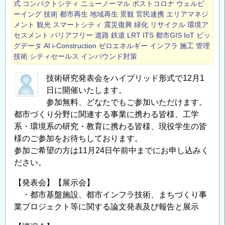
式
コンパクトシティ
ニューノーマル
ポストコロナ
ウェルビ
ーイング
技術
都市再生
地域再生
景観
官民連携
エリアマネジ
メント
観光
スマートシティ
震災復興
緑化
リサイクル
環境ア
セスメント
バリアフリー
道路
鉄道
LRT
ITS
都市GIS
IoT
ビッ
グデータ
AI
i-Construction
ゼロエネルギー
インフラ
施工
管理
技術
シティセールス
インバウンド対策
技術研究発表会をハイブリッド形式で12月1
日に開催いたします。
参加無料、どなたでもご参加いただけます。
都市づくり分野に関連する事業に携わる皆様、工学
系・環境系の研究・教育に携わる皆様、現役学生の皆
様のご参加をお待ちしております。
参加ご希望の方は11月24日午前中までにお申し込みく
ださい。
【発表会】【展示会】
・都市基盤施設、都市インフラ技術、まちづくり事
業プロジェクト等に関する論文発表及び報告と展示