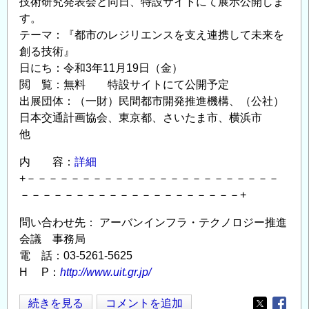
技術研究発表会と同日、特設サイトにて展示公開しま
す。
テーマ：『都市のレジリエンスを支え連携して未来を
創る技術』
日にち：令和3年11月19日（金）
閲 覧：無料 特設サイトにて公開予定
出展団体：（一財）民間都市開発推進機構、（公社）
日本交通計画協会、東京都、さいたま市、横浜市
他
内 容：
詳細
+－－－－－－－－－－－－－－－－－－－－－－－
－－－－－－－－－－－－－－－－－－－－+
問い合わせ先： アーバンインフラ・テクノロジー推進
会議 事務局
電 話：03-5261-5625
H P：
http://www.uit.gr.jp/
◆【11
続きを見る
コメントを追加