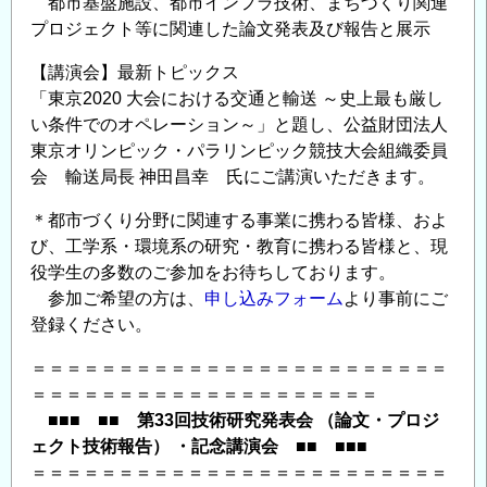
都市基盤施設、都市インフラ技術、まちづくり関連
会
プロジェクト等に関連した論文発表及び報告と展示
開
【講演会】最新トピックス
催
「東京2020 大会における交通と輸送 ～史上最も厳し
の
い条件でのオペレーション～」と題し、公益財団法人
ご
東京オリンピック・パラリンピック競技大会組織委員
案
会 輸送局長 神田昌幸 氏にご講演いただきます。
内
＜
＊都市づくり分野に関連する事業に携わる皆様、およ
CPD
び、工学系・環境系の研究・教育に携わる皆様と、現
単
役学生の多数のご参加をお待ちしております。
位
参加ご希望の方は、
申し込みフォーム
より事前にご
取
登録ください。
得
＝＝＝＝＝＝＝＝＝＝＝＝＝＝＝＝＝＝＝＝＝＝＝＝
可
＝＝＝＝＝＝＝＝＝＝＝＝＝＝＝＝＝＝＝＝
＞
■■■ ■■ 第33回技術研究発表会 （論文・プロジ
の
ェクト技術報告） ・記念講演会 ■■ ■■■
＝＝＝＝＝＝＝＝＝＝＝＝＝＝＝＝＝＝＝＝＝＝＝＝