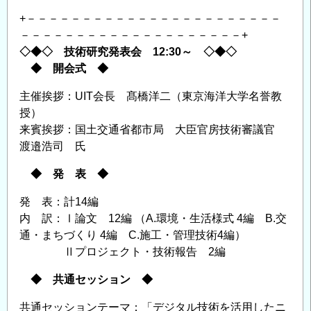
+－－－－－－－－－－－－－－－－－－－－－－－
－－－－－－－－－－－－－－－－－－－－+
◇◆◇ 技術研究発表会 12:30～ ◇◆◇
◆ 開会式 ◆
主催挨拶：UIT会長 髙橋洋二（東京海洋大学名誉教
授）
来賓挨拶：国土交通省都市局 大臣官房技術審議官
渡邉浩司 氏
◆ 発 表 ◆
発 表：計14編
内 訳：Ⅰ論文 12編 （A.環境・生活様式 4編 B.交
通・まちづくり 4編 C.施工・管理技術4編）
Ⅱプロジェクト・技術報告 2編
◆ 共通セッション ◆
共通セッションテーマ：「デジタル技術を活用したニ