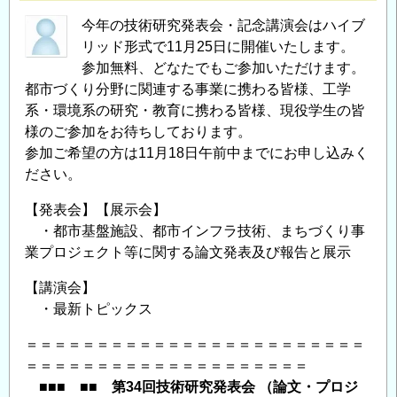
30
今年の技術研究発表会・記念講演会はハイブ
回
リッド形式で11月25日に開催いたします。
交
参加無料、どなたでもご参加いただけます。
流
都市づくり分野に関連する事業に携わる皆様、工学
展
系・環境系の研究・教育に携わる皆様、現役学生の皆
様のご参加をお待ちしております。
示
参加ご希望の方は11月18日午前中までにお申し込みく
会
ださい。
開
催
【発表会】【展示会】
の
・都市基盤施設、都市インフラ技術、まちづくり事
ご
業プロジェクト等に関する論文発表及び報告と展示
案
内
【講演会】
・最新トピックス
＜
CPD
＝＝＝＝＝＝＝＝＝＝＝＝＝＝＝＝＝＝＝＝＝＝＝＝
単
＝＝＝＝＝＝＝＝＝＝＝＝＝＝＝＝＝＝＝＝
位
■■■ ■■ 第34回技術研究発表会 （論文・プロジ