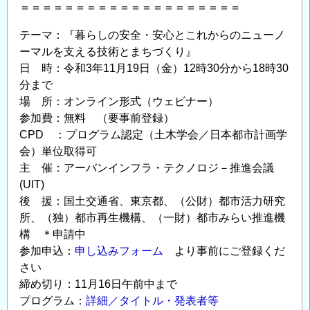
＝＝＝＝＝＝＝＝＝＝＝＝＝＝＝＝＝＝＝＝
テーマ：『暮らしの安全・安心とこれからのニューノ
ーマルを支える技術とまちづくり』
日 時：令和3年11月19日（金）12時30分から18時30
分まで
場 所：オンライン形式（ウェビナー）
参加費：無料 （要事前登録）
CPD ：プログラム認定（土木学会／日本都市計画学
会）単位取得可
主 催：アーバンインフラ・テクノロジ－推進会議
(UIT)
後 援：国土交通省、東京都、（公財）都市活力研究
所、（独）都市再生機構、（一財）都市みらい推進機
構 ＊申請中
参加申込：
申し込みフォーム
より事前にご登録くだ
さい
締め切り：11月16日午前中まで
プログラム：
詳細／タイトル・発表者等