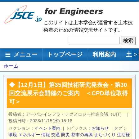
メ
イ
ン
このサイトは土木学会が運営する土木技
コ
術者のための情報交流サイトです。
ン
検
テ
索
ン
メインナビゲーション
メニュー
トップページ
利用案内
土木
>
ツ
に
パ
ホーム
移
ン
動
く
◆【12月1日】第35回技術研究発表会・第30
ず
回交流展示会開催のご案内 ＜CPD単位取得
可＞
投稿者
アーバンインフラ・テクノロジー推進会議（UIT）
|
投稿日時
2023/11/15(水) 15:16
セクション
イベント案内
|
トピックス
お知らせ
|
タグ
環境
エネルギー
情報
交通
防災
都市の再興
まちづくり
生活様