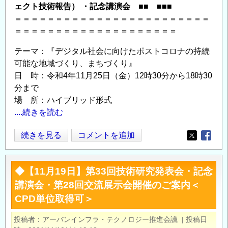
取
ェクト技術報告） ・記念講演会 ■■ ■■■
得
＝＝＝＝＝＝＝＝＝＝＝＝＝＝＝＝＝＝＝＝＝＝＝＝
可
＝＝＝＝＝＝＝＝＝＝＝＝＝＝＝＝＝＝＝＝
＞
テーマ：『デジタル社会に向けたポストコロナの持続
の
可能な地域づくり、まちづくり』
日 時：令和4年11月25日（金）12時30分から18時30
分まで
場 所：ハイブリッド形式
....続きを読む
◆【11
続きを見る
コメントを追加
Opens in
Opens
月
25
◆【11月19日】第33回技術研究発表会・記念
日】
講演会・第28回交流展示会開催のご案内＜
第
CPD単位取得可＞
34
回
投稿者
アーバンインフラ・テクノロジー推進会議
|
投稿日
技