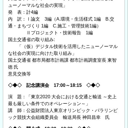
ューノーマルな社会の実現」
発 表：計4編
内 訳：Ⅰ論文 3編（A.環境・生活様式 1編 B.交
通・まちづくり 1編 C.施工・管理技術1編）
Ⅱプロジェクト・技術報告 1編
国土交通省の取り組み:
「（仮）デジタル技術を活用したニューノーマル
な社会の実現に向けた取り組み」
国土交通省 都市局都市計画課 都市計画調査室長 東智
徳 氏
意見交換等
◇◆◇ 記念講演会 17:00～18:15 ◇◆◇
演 題：「東京2020 大会における交通と輸送 ～史上
最も厳しい条件でのオペレーション～」
講 師：公益財団法人東京オリンピック・パラリンピ
ック競技大会組織委員会 輸送局長 神田昌幸 氏