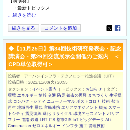
【講演会】
・最新トピックス
....続きを読む
◆【12
続きを見る
コメントを追加
Opens in
Opens
月
1
◆【11月25日】第34回技術研究発表会・記念
日】
講演会・第29回交流展示会開催のご案内 ＜
第
CPD単位取得可＞
35
回
投稿者
アーバンインフラ・テクノロジー推進会議（UIT）
|
技
投稿日時
2022/11/08(火) 20:55
術
セクション
イベント案内
|
トピックス
お知らせ
|
タグ
研
環境
エネルギー
情報
交通
防災
都市の再興
まちづくり
生活様
究
式
コンパクトシティ
ニューノーマル
ポストコロナ
技術
都市
再生
地域再生
景観
官民連携
エリアマネジメント
観光
スマー
発
トシティ
震災復興
緑化
リサイクル
環境アセスメント
バリア
表
フリー
道路
鉄道
LRT
ITS
都市GIS
IoT
ビッグデータ
AI
i-
会・
Construction
ゼロエネルギー
インフラ
施工
管理技術
第