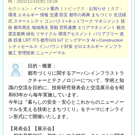
時
2021/11/10(水) 19:18
術
セクション
イベント案内
|
トピックス
お知らせ
|
タグ
研
環境
エネルギー
情報
交通
防災
都市の再興
まちづくり
生活様
究
式
スマートシティ
コンパクト+ネットワーク
マネジメント
技
術
都市再生
地域再生
景観
官民連携
エリアマネジメント
観光
発
震災復興
緑化
リサイクル
環境アセスメント
バリアフリー
道
表
路
鉄道
LRT
ITS
都市GIS
IoT
ビッグデータ
AI
i-Construction
会・
シティセールス
インバウンド対策
ゼロエネルギー
インフラ
記
施工
管理技術
ニューノーマル
念
講
目的・概要：
演
都市づくりに関するアーバンインフラストラ
クチャーとテクノロジーについて、学術と知
会・
識の交流を目的に、技術研究発表会と交流展示会を昭
第
和63年から毎年実施しています。
29
今年は『暮らしの安全・安心とこれからのニューノー
回
マルを支える技術とまちづくり』をテーマにオンライ
交
ン形式にて開催いたします。
流
展
【発表会】【展示会】
示