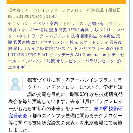
第
投稿者
アーバンインフラ・テクノロジー推進会議
|
投稿日
30
時
2018/01/19(金) 11:43
回
セクション
イベント案内
|
トピックス
お知らせ
|
タグ
技
環境
エネルギー
情報
交通
防災
都市の再興
まちづくり
コンパ
術
クト+ネットワーク
マネジメント
技術
都市再生
地域再生
景
観
官民連携
エリアマネジメント
観光
スマートシティ
震災復
研
興
緑化
リサイクル
環境アセスメント
バリアフリー
道路
鉄道
究
LRT
ITS
都市GIS
IoT
ビッグデータ
AI
i-Construction
シティセ
発
ールス
インバウンド対策
オリンピック・パラリンピック
ゼロ
表
エネルギー
会・
記
都市づくりに関するアーバンインフラストラ
念
クチャーとテクノロジーについて、学術と知
識の交流を目的に、昭和63年から技術研究発
講
表会を毎年実施しています。去る11月に「テクノロジ
演
ーがもたらす都市の未来」をテーマに、
第29回技術研
会・
究発表会
（都市のインフラ整備に関わるテクノロジー
第
等に関する技術研究論文の発表）を東京会場にて実施
25
しました。
回