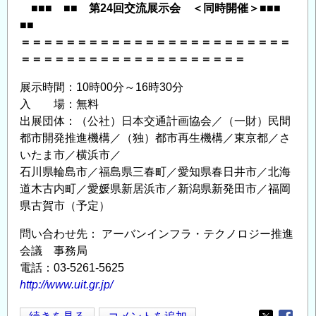
■■■ ■■ 第24回交流展示会 ＜同時開催＞■■■
■■
＝＝＝＝＝＝＝＝＝＝＝＝＝＝＝＝＝＝＝＝＝＝＝＝
＝＝＝＝＝＝＝＝＝＝＝＝＝＝＝＝＝＝＝＝
展示時間：10時00分～16時30分
入 場：無料
出展団体：（公社）日本交通計画協会／（一財）民間
都市開発推進機構／（独）都市再生機構／東京都／さ
いたま市／横浜市／
石川県輪島市／福島県三春町／愛知県春日井市／北海
道木古内町／愛媛県新居浜市／新潟県新発田市／福岡
県古賀市（予定）
問い合わせ先： アーバンインフラ・テクノロジー推進
会議 事務局
電話：03-5261-5625
http://www.uit.gr.jp/