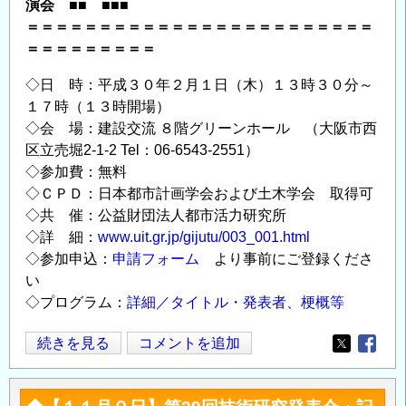
演会 ■■ ■■■
＞
＝＝＝＝＝＝＝＝＝＝＝＝＝＝＝＝＝＝＝＝＝＝＝＝
の
＝＝＝＝＝＝＝＝＝
◇日 時：平成３０年２月１日（木）１３時３０分～
１７時（１３時開場）
◇会 場：建設交流 ８階グリーンホール （大阪市西
区立売堀2-1-2 Tel：06-6543-2551）
◇参加費：無料
◇ＣＰＤ：日本都市計画学会および土木学会 取得可
◇共 催：公益財団法人都市活力研究所
◇詳 細：
www.uit.gr.jp/gijutu/003_001.html
◇参加申込：
申請フォーム
より事前にご登録くださ
い
◇プログラム：
詳細／タイトル・発表者、梗概等
◆【２
続きを見る
コメントを追加
Opens in
Opens
月
１