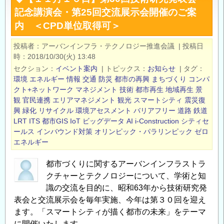
日】
記念講演会・第25回交流展示会開催のご案
「都
内 ＜CPD単位取得可＞
市
づ
投稿者
アーバンインフラ・テクノロジー推進会議
|
投稿日
く
時
2018/10/30(火) 13:48
り
セクション
イベント案内
|
トピックス
お知らせ
|
タグ
に
環境
エネルギー
情報
交通
防災
都市の再興
まちづくり
コンパ
つ
クト+ネットワーク
マネジメント
技術
都市再生
地域再生
景
観
官民連携
エリアマネジメント
観光
スマートシティ
震災復
い
興
緑化
リサイクル
環境アセスメント
バリアフリー
道路
鉄道
て
LRT
ITS
都市GIS
IoT
ビッグデータ
AI
i-Construction
シティセ
の
ールス
インバウンド対策
オリンピック・パラリンピック
ゼロ
技
エネルギー
術
研
都市づくりに関するアーバンインフラストラ
究
クチャーとテクノロジーについて、学術と知
識の交流を目的に、昭和63年から技術研究発
発
表会と交流展示会を毎年実施、今年は第３０回を迎え
表
ます。「スマートシティが描く都市の未来」をテーマ
と
に開催いたします。