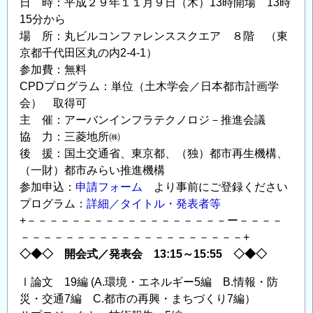
日 時：平成２９年１１月９日（木）13時開場 13時
15分から
場 所：丸ビルコンファレンススクエア ８階 （東
京都千代田区丸の内2-4-1）
参加費：無料
CPDプログラム：単位（土木学会／日本都市計画学
会） 取得可
主 催：アーバンインフラテクノロジ－推進会議
協 力：三菱地所㈱
後 援：国土交通省、東京都、（独）都市再生機構、
（一財）都市みらい推進機構
参加申込：
申請フォーム
より事前にご登録ください
プログラム：
詳細／タイトル・発表者等
+－－－－－－－－－－－－－－－－－－ー－－－－
－－－－－－－－－－－－－－－－－－－－+
◇◆◇ 開会式／発表会 13:15～15:55 ◇◆◇
Ⅰ論文 19編 (A.環境・エネルギー5編 B.情報・防
災・交通7編 C.都市の再興・まちづくり7編）