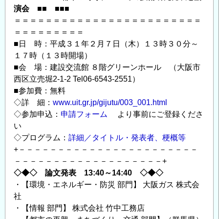
可
演会 ■■ ■■■
＞」
＝＝＝＝＝＝＝＝＝＝＝＝＝＝＝＝＝＝＝＝＝＝＝＝
と
＝＝＝＝＝＝＝＝＝
■日 時：平成３１年２月７日（木）１３時３０分～
「【2
１７時（１３時開場）
月
■会 場：建設交流館 ８階グリーンホール （大阪市
7
西区立売堀2-1-2 Tel06-6543-2551）
日】
■参加費：無料
見
◇詳 細：
www.uit.gr.jp/gijutu/003_001.html
学
◇参加申込：
申請フォーム
より事前にご登録くださ
会」
い
の
◇プログラム：
詳細／タイトル・発表者、梗概等
ご
+－－－－－－－－－－－－－－－－－－－－－－－
案
－－－－－－－－－－－－－－－－－－－+
内
◇◆◇ 論文発表 13:40～14:40 ◇◆◇
の
・【環境・エネルギー・防災 部門】 大阪ガス 株式会
社
・【情報 部門】 株式会社 竹中工務店