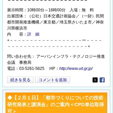
展示時間：10時00分～16時00分 入場：無 料
出展団体：（公社）日本交通計画協会／（一財）民間
都市開発推進機構／東京都／埼玉県さいたま市／神奈
川県横浜市
内 容：
詳 細
+－－－－－－－－－－－－－－－－－－ー－－－－
－－－－－－－－－－－－－－－－－－－－+
問い合わせ先： アーバンインフラ・テクノロジー推進
会議 事務局
電話：03-5261-5625 HP：
http://www.uit.gr.jp/
◆【１
続きを見る
コメントを追加
Opens in
Opens
１
月
◆【２月１日】「都市づくりについての技術
１
研究発表と講演会」のご案内＜CPD単位取得
６
可＞
日】