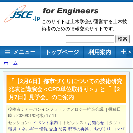
メ
イ
ン
このサイトは土木学会が運営する土木技
コ
術者のための情報交流サイトです。
ン
検
テ
索
ン
メインナビゲーション
メニュー
トップページ
利用案内
土木
>
ツ
に
パ
ホーム
移
ン
動
く
「【2月6日】都市づくりについての技術研究
ず
発表と講演会＜CPD単位取得可＞」と「【2
月7日】見学会」のご案内
投稿者
アーバンインフラ・テクノロジー推進会議
|
投稿日
時
2020/01/09(木) 17:11
セクション
イベント案内
|
トピックス
お知らせ
|
タグ
環境
エネルギー
情報
交通
防災
都市の再興
まちづくり
コンパ