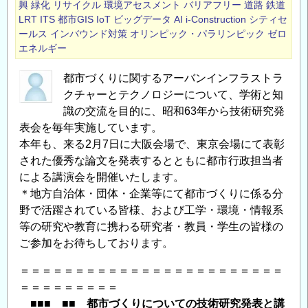
興
緑化
リサイクル
環境アセスメント
バリアフリー
道路
鉄道
て
LRT
ITS
都市GIS
IoT
ビッグデータ
AI
i-Construction
シティセ
の
ールス
インバウンド対策
オリンピック・パラリンピック
ゼロ
技
エネルギー
術
研
都市づくりに関するアーバンインフラストラ
究
クチャーとテクノロジーについて、学術と知
識の交流を目的に、昭和63年から技術研究発
発
表会を毎年実施しています。
表
本年も、来る2月7日に大阪会場で、東京会場にて表彰
と
された優秀な論文を発表するとともに都市行政担当者
講
による講演会を開催いたします。
演
＊地方自治体・団体・企業等にて都市づくりに係る分
会
野で活躍されている皆様、および工学・環境・情報系
＜
等の研究や教育に携わる研究者・教員・学生の皆様の
CPD
ご参加をお待ちしております。
単
位
＝＝＝＝＝＝＝＝＝＝＝＝＝＝＝＝＝＝＝＝＝＝＝＝
取
＝＝＝＝＝＝＝＝＝
得
■■■ ■■ 都市づくりについての技術研究発表と講