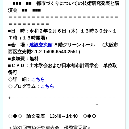
■■■ ■■ 都市づくりについての技術研究発表と講
演会 ■■ ■■■
＝＝＝＝＝＝＝＝＝＝＝＝＝＝＝＝＝＝＝＝＝＝＝＝
＝＝＝＝＝＝＝＝＝
■日 時：令和２年２月６日（木）１３時３０分～１
７時（１３時開場）
■会 場：
建設交流館
８階グリーンホール （大阪市
西区立売堀2-1-2 Tel06-6543-2551）
■参加費：無料
■ＣＰＤ：土木学会および日本都市計画学会 単位取
得可
◇詳 細：
こちら
◇プログラム：
こちら
+－－－－－－－－－－－－－－－－－－－－－－－
－－－－－－－－－－－－－－－－－－－+
◇◆◇ 論文発表 13:40～14:40 ◇◆◇
＜第31回技術研究発表会 優秀賞受賞＞