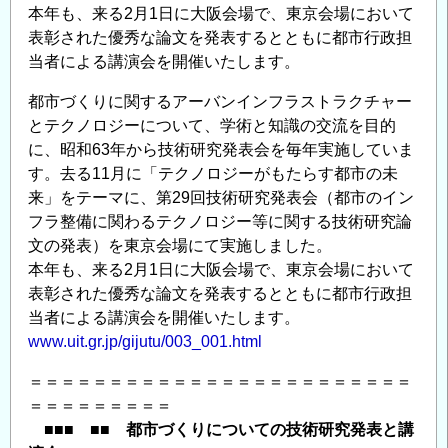
本年も、来る2月1日に大阪会場で、東京会場において
交
表彰された優秀な論文を発表するとともに都市行政担
流
当者による講演会を開催いたします。
展
示
都市づくりに関するアーバンインフラストラクチャー
会
とテクノロジーについて、学術と知識の交流を目的
開
に、昭和63年から技術研究発表会を毎年実施していま
催
す。去る11月に「テクノロジーがもたらす都市の未
の
来」をテーマに、第29回技術研究発表会（都市のイン
ご
フラ整備に関わるテクノロジー等に関する技術研究論
文の発表）を東京会場にて実施しました。
案
本年も、来る2月1日に大阪会場で、東京会場において
内
表彰された優秀な論文を発表するとともに都市行政担
＜
当者による講演会を開催いたします。
CPD
www.uit.gr.jp/gijutu/003_001.html
単
位
＝＝＝＝＝＝＝＝＝＝＝＝＝＝＝＝＝＝＝＝＝＝＝＝
取
＝＝＝＝＝＝＝＝＝
得
■■■ ■■ 都市づくりについての技術研究発表と講
可