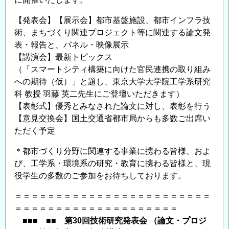
講
演
【発表会】【展示会】都市基盤施設、都市インフラ技
会」
術、まちづくり関連プロジェクト等に関連する論文発
の
表・報告と、パネル・映像展示
ご
【講演会】最新トピックス
案
（「スマートシティ構築に向けた官民連携の取り組み
内
への期待（仮）」と題し、東京大学大学院工学系研究
＜
科 教授 羽藤 英二先生にご登壇いただきます）
CPD
【表彰式】優秀とみなされた論文に対し、表彰を行う
単
【意見交換会】国土交通省都市局からも多数ご出席い
位
ただく予定
取
＊都市づくり分野に関連する事業に携わる皆様、およ
得
び、工学系・環境系の研究・教育に携わる皆様と、現
可
役学生の多数のご参加をお待ちしております。
＞
の
＝＝＝＝＝＝＝＝＝＝＝＝＝＝＝＝＝＝＝＝＝＝＝＝
＝＝＝＝＝＝＝＝＝＝＝＝＝＝＝＝＝＝＝＝
■■■ ■■ 第30回技術研究発表会 （論文・プロジ