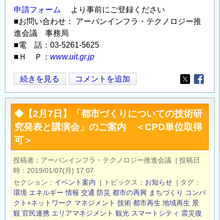
申請フォーム
より事前にご登録ください
■お問い合わせ： アーバンインフラ・テクノロジー推
進会議 事務局
■電 話：03-5261-5625
■Ｈ Ｐ：
www.uit.gr.jp
「【2
続きを見る
コメントを追加
Opens in
Opens
月
6
◆【2月7日】「都市づくりについての技術研
日】
究発表と講演会」のご案内 ＜CPD単位取得
都
可＞
市
づ
投稿者
アーバンインフラ・テクノロジー推進会議
|
投稿日
く
時
2019/01/07(月) 17:07
り
セクション
イベント案内
|
トピックス
お知らせ
|
タグ
に
環境
エネルギー
情報
交通
防災
都市の再興
まちづくり
コンパ
つ
クト+ネットワーク
マネジメント
技術
都市再生
地域再生
景
観
官民連携
エリアマネジメント
観光
スマートシティ
震災復
い