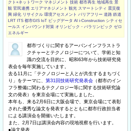
クト+ネットワーク
マネジメント
技術
都市再生
地域再生
景
観
官民連携
エリアマネジメント
観光
スマートシティ
震災復
興
緑化
リサイクル
環境アセスメント
バリアフリー
道路
鉄道
LRT
ITS
都市GIS
IoT
ビッグデータ
AI
i-Construction
シティセ
ールス
インバウンド対策
オリンピック・パラリンピック
ゼロ
エネルギー
都市づくりに関するアーバンインフラストラ
クチャーとテクノロジーについて、学術と知
識の交流を目的に、昭和63年から技術研究発
表会を毎年実施しています。
去る11月に「テクノロジーと人とが共生するまちづく
り」をテーマに、
第31回技術研究発表会
（都市のイン
フラ整備に関わるテクノロジー等に関する技術研究論
文の発表）を東京会場にて実施しました。
本年も、来る2月6日に大阪会場で、東京会場にて表彰
された優秀な論文を発表するとともに都市行政担当者
による講演会を開催いたします。
また、2月7日は講演会内容の現地視察を行います。
●論文発表