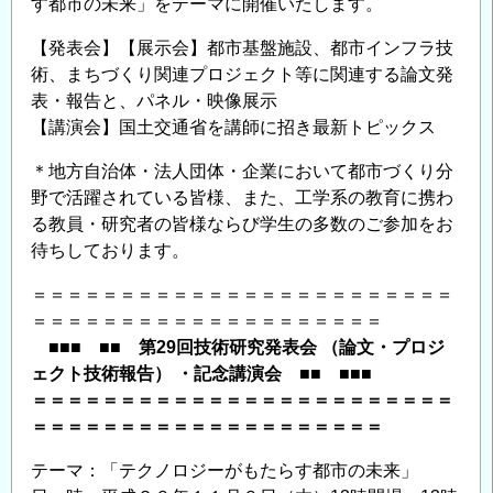
す都市の未来」をテーマに開催いたします。
講
演
【発表会】【展示会】都市基盤施設、都市インフラ技
会」
術、まちづくり関連プロジェクト等に関連する論文発
の
表・報告と、パネル・映像展示
ご
【講演会】国土交通省を講師に招き最新トピックス
案
＊地方自治体・法人団体・企業において都市づくり分
内
野で活躍されている皆様、また、工学系の教育に携わ
＜
る教員・研究者の皆様ならび学生の多数のご参加をお
CPD
待ちしております。
単
位
＝＝＝＝＝＝＝＝＝＝＝＝＝＝＝＝＝＝＝＝＝＝＝＝
取
＝＝＝＝＝＝＝＝＝＝＝＝＝＝＝＝＝＝＝＝
得
■■■ ■■ 第29回技術研究発表会 （論文・プロジ
可
ェクト技術報告） ・記念講演会 ■■ ■■■
＞
＝＝＝＝＝＝＝＝＝＝＝＝＝＝＝＝＝＝＝＝＝＝＝＝
の
＝＝＝＝＝＝＝＝＝＝＝＝＝＝＝＝＝＝＝＝
テーマ：「テクノロジーがもたらす都市の未来」