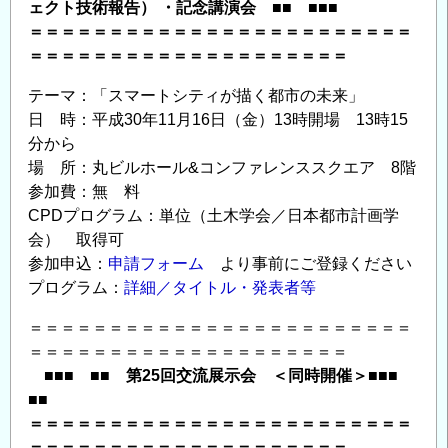
ェクト技術報告） ・記念講演会 ■■ ■■■
＝＝＝＝＝＝＝＝＝＝＝＝＝＝＝＝＝＝＝＝＝＝＝＝
＝＝＝＝＝＝＝＝＝＝＝＝＝＝＝＝＝＝＝＝
テーマ：「スマートシティが描く都市の未来」
日 時：平成30年11月16日（金）13時開場 13時15
分から
場 所：丸ビルホール&コンファレンススクエア 8階
参加費：無 料
CPDプログラム：単位（土木学会／日本都市計画学
会） 取得可
参加申込：
申請フォーム
より事前にご登録ください
プログラム：
詳細／タイトル・発表者等
＝＝＝＝＝＝＝＝＝＝＝＝＝＝＝＝＝＝＝＝＝＝＝＝
＝＝＝＝＝＝＝＝＝＝＝＝＝＝＝＝＝＝＝＝
■■■ ■■ 第25回交流展示会 ＜同時開催＞■■■
■■
＝＝＝＝＝＝＝＝＝＝＝＝＝＝＝＝＝＝＝＝＝＝＝＝
＝＝＝＝＝＝＝＝＝＝＝＝＝＝＝＝＝＝＝＝