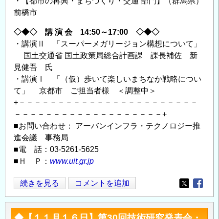
・【都市の再興・まちづくり・交通 部門】（群馬県）
前橋市
◇◆◇ 講 演 会 14:50～17:00 ◇◆◇
・講演Ⅱ 「スーパーメガリージョン構想について」
国土交通省 国土政策局総合計画課 課長補佐 新
見健吾 氏
・講演Ⅰ 「（仮）歩いて楽しいまちなか戦略につい
て」 京都市 ご担当者様 ＜調整中＞
+－－－－－－－－－－－－－－－－－－－－－－－
－－－－－－－－－－－－－－－－－－－+
■お問い合わせ： アーバンインフラ・テクノロジー推
進会議 事務局
■電 話：03-5261-5625
■Ｈ Ｐ：
www.uit.gr.jp
◆【2
続きを見る
コメントを追加
Opens in
Opens
月
7
◆【１１月１６日】第30回技術研究発表会・