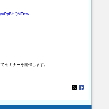
E3_JyuPpBHQMFmw…
にてセミナーを開催します。
Opens in a new wi
Opens in a new