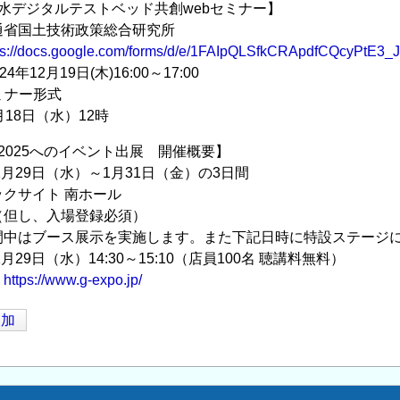
水デジタルテストベッド共創webセミナー】
通省国土技術政策総合研究所
ps://docs.google.com/forms/d/e/1FAIpQLSfkCRApdfCQcyPt
年12月19日(木)16:00～17:00
ミナー形式
18日（水）12時
O2025へのイベント出展 開催概要】
1月29日（水）～1月31日（金）の3日間
クサイト 南ホール
（但し、入場登録必須）
間中はブース展示を実施します。また下記日時に特設ステージ
9日（水）14:30～15:10（店員100名 聴講料無料）
：
https://www.g-expo.jp/
追加