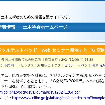
る土木技術者のための情報交流サイトです。
新着情報
土木学会ホームページ
タルテストベッド「web セミナー開催」と「G 空間 
通省 国土技術政策総合研究所
|
投稿日時
2024/12/09(月) 15:28
ベント案内
|
トピックス
お知らせ
|
タグ
セミナー
イベント
募集
流
研では、民間企業等を対象に、デジタルツインで流域治水を考
セミナーを開催するとともに、「G空間EXPO2025」への出
は下記URLにてご確認ください。
im.go.jp/lab/bcg/kisya/journal/kisya20241204.pdf
ページ：
https://www.nilim.go.jp/lab/feg/dtb/dtbindex.htm#hottopi