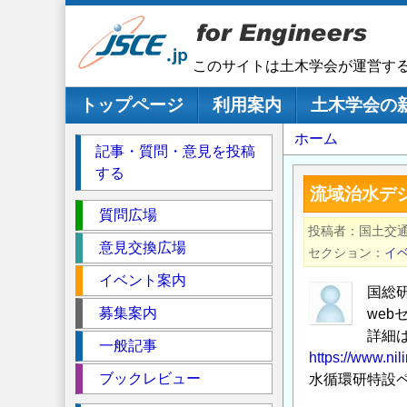
メ
イ
ン
このサイトは土木学会が運営す
コ
ン
メインナビゲーション
トップページ
利用案内
土木学会の
テ
パ
ホーム
ン
記事・質問・意見を投稿
ツ
ン
する
に
く
流域治水デジ
移
セ
ず
質問広場
動
投稿者
国土交
ク
意見交換広場
セクション
イ
シ
イベント案内
ョ
国総
ン
募集案内
web
詳細
一般記事
https://www.nil
ブックレビュー
水循環研特設