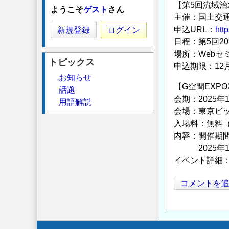
【第5回流域治
ようこそ
ゲスト
さん
主催：国土交
申込URL：
htt
新規登録
ログイン
日程：第5回2024
場所：Webセ
トピックス
申込期限：12月
お知らせ
【G空間EXP
話題
会期：2025年
用語解説
会場：東京ビッ
入場料：無料
内容：開催期
2025年1月2
イベント詳細
コメントを