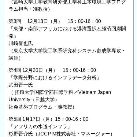
（宮崎大学工学教育研究部工学科土木環境工学プログ
会
ラム担当・准教授）
の
第3回 12月13日（月） 15：00‐16：00
「東部・南部アフリカにおける港湾選択と経済回廊開
発」
川崎智也氏
（東京大学大学院工学系研究科システム創成学専攻・
講師）
第4回 12月20日（月） 15：00‐16：00
「学際分野におけるインフラデータ分析」
武田晋一氏
（ 拓殖大学国際学部国際学科／Vietnam Japan
University（日越大学）
社会基盤プログラム・准教授）
第5回 1月17日（月）15：00‐16：00
「アフリカの水道インフラ」
杉野晋介氏（JCCP M株式会社・マネージャー）