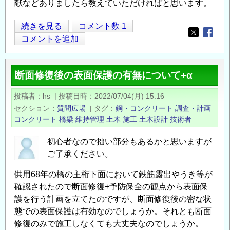
献などありましたら教えていただければと思います。
表
続きを見る
コメント数 1
Opens in
Opens
面
コメントを追加
被
覆
断面修復後の表面保護の有無について+α
材、
表
投稿者
hs
|
投稿日時
2022/07/04(月) 15:16
面
セクション
質問広場
|
タグ
鋼・コンクリート
調査・計画
含
コンクリート
橋梁
維持管理
土木
施工
土木設計
技術者
浸
材
初心者なので拙い部分もあるかと思いますが
ご了承ください。
の
耐
供用68年の橋の主桁下面において鉄筋露出やうき等が
用
確認されたので断面修復+予防保全の観点から表面保
年
護を行う計画を立てたのですが、断面修復後の密な状
数
態での表面保護は有効なのでしょうか。それとも断面
に
修復のみで施工しなくても大丈夫なのでしょうか。