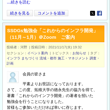
....続きを読む
12
続きを見る
コメントを追加
Opens in
Opens
月
14
SSDGs勉強会「これからのインフラ開発」
日
（11月～1月）＠Zoom ご案内
開
催！
投稿者
河野
|
投稿日時
2021/11/17(水) 19:32
＜
セクション
イベント案内
|
トピックス
お知らせ
|
タグ
技
インフラ
まちづくり
流域・都市
施工・マネジメント
調査・
術
計画
系
会員の皆さま
＞
開
平素よりお世話になっております。
発
さて、この度、拓殖大学の徳永先生の協力を得て、
コ
著書「これからのインフラ開発」の著者を招いた
ン
勉強会を行うことになりました。
サ
皆様もご参加いただければ幸いに存じます。