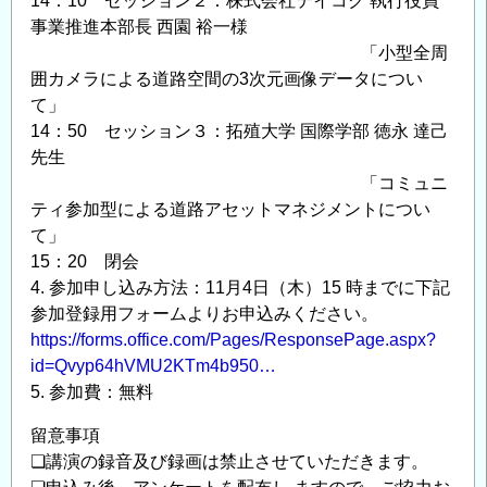
14：10 セッション２：株式会社テイコク 執行役員
事業推進本部長 西園 裕一様
「小型全周
囲カメラによる道路空間の3次元画像データについ
て」
14：50 セッション３：拓殖大学 国際学部 徳永 達己
先生
「コミュニ
ティ参加型による道路アセットマネジメントについ
て」
15：20 閉会
4. 参加申し込み方法：11月4日（木）15 時までに下記
参加登録用フォームよりお申込みください。
https://forms.office.com/Pages/ResponsePage.aspx?
id=Qvyp64hVMU2KTm4b950…
5. 参加費：無料
留意事項
❏講演の録音及び録画は禁止させていただきます。