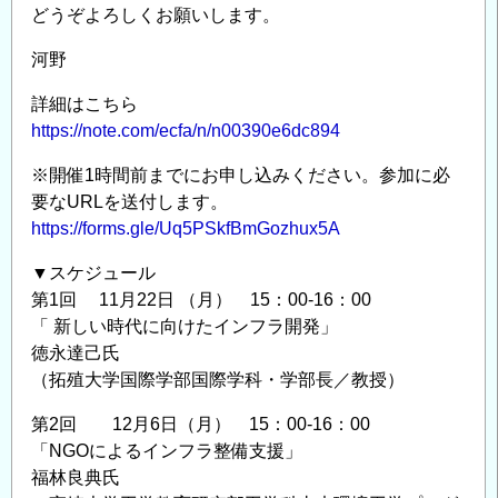
ル
どうぞよろしくお願いします。
テ
河野
ィ
ン
詳細はこちら
グ
https://note.com/ecfa/n/n00390e6dc894
企
業
※開催1時間前までにお申し込みください。参加に必
業
要なURLを送付します。
https://forms.gle/Uq5PSkfBmGozhux5A
界
説
▼スケジュール
明
第1回 11月22日 （月） 15：00‐16：00
セ
「 新しい時代に向けたインフラ開発」
ミ
徳永達己氏
ナ
（拓殖大学国際学部国際学科・学部長／教授）
ー
＆
第2回 12月6日（月） 15：00‐16：00
「NGOによるインフラ整備支援」
座
福林良典氏
談