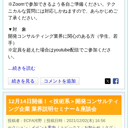
※Zoomで参加できるよう各自ご準備ください。テク
ニカルな質問には対応しかねますので、あらかじめご
了承ください。
▼対 象
開発コンサルティング業界に関心のある方（学生、若
手）
※定員を超えた場合はyoutube配信でご参加くださ
い。
....続きを読む
1
続きを見る
コメントを追加
Opens in
Opens
月
25
12月14日開催！＜技術系＞開発コンサルティ
日
ング企業 業界説明セミナー＆座談会
開
催！
投稿者
ECFA河野
|
投稿日時
2021/12/02(木) 16:56
開
セクション
イベント案内
|
トピックス
お知らせ
|
タグ