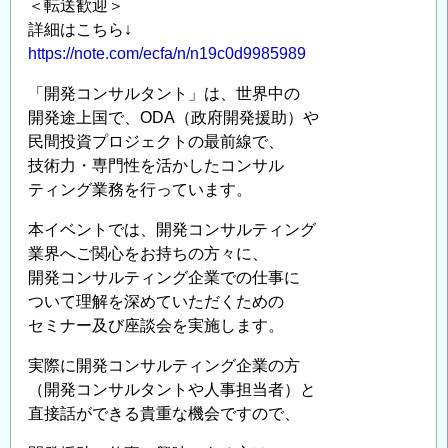
ン
＜転送歓迎＞
ト
詳細はこちら↓
セ
https://note.com/ecfa/n/n19c0d9985989
ミ
「開発コンサルタント」は、世界中の
ナ
開発途上国で、ODA（政府開発援助）や
ー
民間投資プロジェクトの最前線で、
「道
技術力・専門性を活かしたコンサル
路
ティング業務を行っています。
ア
セ
本イベントでは、開発コンサルティング
ッ
業界へご関心をお持ちの方々に、
ト
開発コンサルティング企業での仕事に
マ
ついて理解を深めていただくための
セミナー及び座談会を実施します。
ネ
ジ
実際に開発コンサルティング企業の方
メ
（開発コンサルタントや人事担当者）と
ン
直接話ができる貴重な機会ですので、
ト