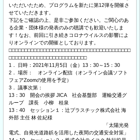
いただいたため、プログラムを新たに第12弾を開催さ
ご
せていただきます。
案
下記をご確認の上、是非ご参加ください。ご関心のあ
内
る企業・団体様の発表のみの聴講でも歓迎いたしま
の
す！なお、前回に引き続きコロナウイルスの影響によ
りオンラインでの開催としております。
□□□□□□□□□□□□□□□□□□□□□□□□□□□□□□□□□□□□□□□
□□□□□□□□□□□□□□□□□□□□□□□□□
1． 日時：2021年11月5日（金）13：30～15：30
2． 場所： オンライン配信（オンライン会議ソフト
フェアZoomの使用を予定）
3． 議事次第：
13：30 開会の挨拶 JICA 社会基盤部 運輸交通グ
ループ 課長 小柳 桂泉
13：40 セッション１：辻プラスチック株式会社 海
外部 主任 林 佐紀様
「太陽光発
電式、自発光道路鋲を活用した夜間の交通安全対策」