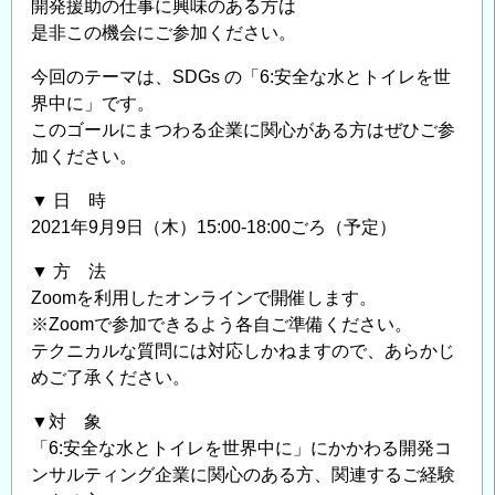
技
開発援助の仕事に興味のある方は
術
是非この機会にご参加ください。
～
今回のテーマは、SDGs の「6:安全な水とトイレを世
最
界中に」です。
先
このゴールにまつわる企業に関心がある方はぜひご参
端
加ください。
技
術
▼ 日 時
の
2021年9月9日（木）15:00-18:00ごろ（予定）
技
▼ 方 法
術
Zoomを利用したオンラインで開催します。
協
※Zoomで参加できるよう各自ご準備ください。
力
テクニカルな質問には対応しかねますので、あらかじ
へ
めご了承ください。
の
適
▼対 象
用
「6:安全な水とトイレを世界中に」にかかわる開発コ
～」
ンサルティング企業に関心のある方、関連するご経験