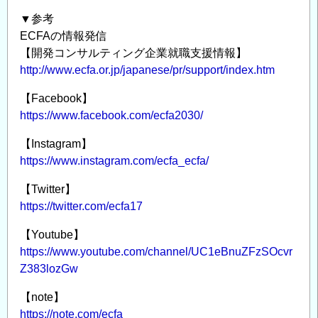
▼参考
ECFAの情報発信
【開発コンサルティング企業就職支援情報】
http://www.ecfa.or.jp/japanese/pr/support/index.htm
【Facebook】
https://www.facebook.com/ecfa2030/
【Instagram】
https://www.instagram.com/ecfa_ecfa/
【Twitter】
https://twitter.com/ecfa17
【Youtube】
https://www.youtube.com/channel/UC1eBnuZFzSOcvr
Z383lozGw
【note】
https://note.com/ecfa