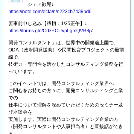
に
シェア歓迎↓
つ
https://note.com/ecfa/n/n222cb7439bd6
い
要事前申し込み【締切：1/25正午】↓
て
https://forms.gle/CdzECUvpLgmQVB8j7
+α
の
開発コンサルタント」は、世界中の開発途上国で、
ODA（政府開発援助）や民間投資プロジェクトの最前
線で、
技術力・専門性を活かしたコンサルティング業務を行
っています。
このイベントでは、開発コンサルティング業界へ
ご関心をお持ちの方々に、開発コンサルティング企業
での
仕事について理解を深めていただくためのセミナー及
び座談会を
実施します。実際に開発コンサルティング企業の方
（開発コンサルタントや人事担当者）と直接話ができ
る