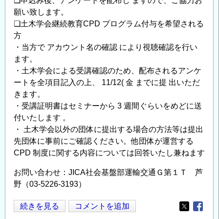
❏申込み後、アンケートを配布し ますので、ご協力お
願い致します。
❏土木学会継続教育CPD プログラム付与を希望される
方
・当方で アカウント名の確認 により視聴確認を行い
ます。
・土木学会による受講確認のため、配布されるアンケ
ートを全項目記入の上、 11/12( 金 までに提 出いただ
きます。
・受講証明書はセミナーから 3 週間ぐらいをめどに送
付いたします 。
・ 土木学会以外の団体に提出する場合の方法等は提出
先団体に事前にご確認ください。他団体が運営する
CPD 制度に関する内容については回答いたし兼ねます
お問い合わせ：JICA社会基盤部運輸交通Ｇ第１Ｔ 芦
野（03-5226-3193）
【参
続きを見る
コメントを追加
Opens in
Opens
加