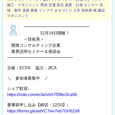
発
施工・マネジメント
環境
交通
防災
調査・計画
セミナー
流
コ
域・都市
道路
募集
インフラ
まちづくり
土木
技術者
橋
建設
ン
マネジメント
サ
━━━━━━━━━━━━━━━━
ル
12月14日開催！
テ
＜技術系＞
ィ
開発コンサルティング企業
ン
業界説明セミナー＆座談会
グ
━━━━━━━━━━━━━━━━
企
業
主催：ECFA 協力：JICA
業
＼ 参加者募集中 ／
界
説
シェア歓迎↓
明
https://note.com/ecfa/n/n57f38bc0ca96
セ
要事前申し込み【締切：12/10】↓
ミ
https://forms.gle/adVC7wv7eb7GH6Zd9
ナ