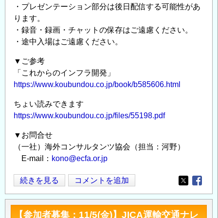
・プレゼンテーション部分は後日配信する可能性があ
ります。
・録音・録画・チャットの保存はご遠慮ください。
・途中入場はご遠慮ください。
▼ご参考
「これからのインフラ開発」
https://www.koubundou.co.jp/book/b585606.html
ちょい読みできます
https://www.koubundou.co.jp/files/55198.pdf
▼お問合せ
（一社）海外コンサルタンツ協会（担当：河野）
E-mail：
kono@ecfa.or.jp
SSDGs
続きを見る
コメントを追加
Opens in
Opens
勉
強
【参加者募集：11/5(金)】JICA運輸交通ナレ
会