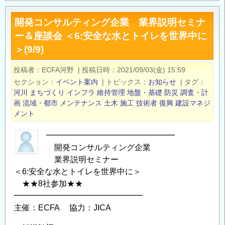
者
開発コンサルティング企業 業界説明セミナ
募
ー＆座談会 ＜6:安全な水とトイレを世界中に
集：
＞(9/9)
11/5(金)】
JICA
投稿者
ECFA河野
|
投稿日時
2021/09/03(金) 15:59
運
セクション
イベント案内
|
トピックス
お知らせ
|
タグ
輸
河川
まちづくり
インフラ
維持管理
地盤・基礎
防災
調査・計
交
画
流域・都市
メンテナンス
土木
施工
技術者
復興
建設マネジ
通
メント
ナ
━━━━━━━━━━━━━━━━
レ
開発コンサルティング企業
ッ
業界説明セミナー
ジ
＜6:安全な水とトイレを世界中に＞
マ
★★8社参加★★
ネ
━━━━━━━━━━━━━━━━
ジ
主催：ECFA 協力：JICA
メ