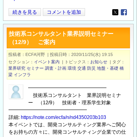
開
続きを見る
コメントを追加
Opens in
Opens
発
コ
技術系コンサルタント業界説明セミナー
ン
（12/9） ご案内
サ
ル
投稿者
ECFA河野
|
投稿日時
2020/11/25(水) 19:15
テ
セクション
イベント案内
|
トピックス
お知らせ
|
タグ
ィ
業界研究
セミナー
調査・計画
環境
交通
防災
地盤・基礎
橋
ン
梁
インフラ
グ
━━━━━━━━━━━━━━━━
企
技術系コンサルタント 業界説明セミナ
業
ー （12/9） 技術者・理系学生対象
業
━━━━━━━━━━━━━━━━
界
詳細:
https://note.com/ecfa/n/nd4350203b103
説
本イベントでは、開発コンサルティング業界へご関心
明
をお持ちの方々に、開発コンサルティング企業での仕
セ