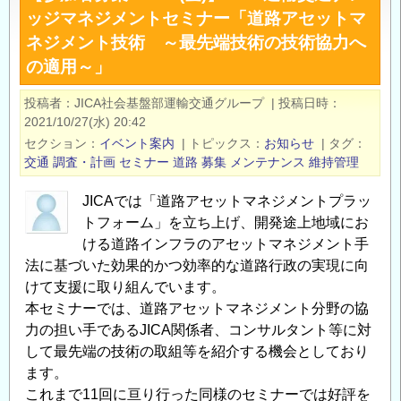
ッジマネジメントセミナー「道路アセットマ
「こ
ネジメント技術 ～最先端技術の技術協力へ
れ
の適用～」
か
ら
投稿者
JICA社会基盤部運輸交通グループ
|
投稿日時
の
2021/10/27(水) 20:42
イ
セクション
イベント案内
|
トピックス
お知らせ
|
タグ
ン
交通
調査・計画
セミナー
道路
募集
メンテナンス
維持管理
フ
ラ
JICAでは「道路アセットマネジメントプラッ
開
トフォーム」を立ち上げ、開発途上地域にお
発」
ける道路インフラのアセットマネジメント手
法に基づいた効果的かつ効率的な道路行政の実現に向
（11
けて支援に取り組んでいます。
月
本セミナーでは、道路アセットマネジメント分野の協
～
力の担い手であるJICA関係者、コンサルタント等に対
1
して最先端の技術の取組等を紹介する機会としており
月）
ます。
＠
これまで11回に亘り行った同様のセミナーでは好評を
Zoom