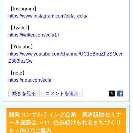
【Instagram】
https://www.instagram.com/ecfa_ecfa/
【Twitter】
https://twitter.com/ecfa17
【Youtube】
https://www.youtube.com/channel/UC1eBnuZFzSOcvr
Z383lozGw
【note】
https://note.com/ecfa
開
続きを見る
コメントを追加
Opens in
Opens
発
コ
開発コンサルティング企業 業界説明セミナ
ン
ー＆座談会 ＜11 .住み続けられるまちづくり
サ
を＞(8/17)ご案内
ル