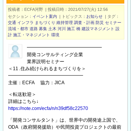
テ
投稿者
ECFA河野
|
投稿日時
2021/07/27(火) 12:56
ィ
セクション
イベント案内
|
トピックス
お知らせ
|
タグ
ン
交通
インフラ
まちづくり
維持管理
調査・計画
防災
セミナー
グ
流域・都市
道路
募集
土木
河川
施工
橋
建設マネジメント
設
企
計
施工・マネジメント
環境
業
━━━━━━━━━━━━━━━━
業
開発コンサルティング企業
界
業界説明セミナー
説
＜11 .住み続けられるまちづくりを＞
明
━━━━━━━━━━━━━━━━
セ
主催：ECFA 協力：JICA
ミ
ナ
＜転送歓迎＞
ー
詳細はこちら↓
＆
https://note.com/ecfa/n/n39df58c22570
座
「開発コンサルタント」は、世界中の開発途上国で、
談
ODA（政府開発援助）や民間投資プロジェクトの最前
会