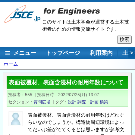
メ
イ
ン
このサイトは土木学会が運営する土木技
コ
術者のための情報交流サイトです。
ン
検
テ
索
ン
メインナビゲーション
メニュー
トップページ
利用案内
土木
>
ツ
に
パ
ホーム
移
ン
動
く
表面被覆材、表面含浸材の耐用年数について
ず
投稿者
555
|
投稿日時
2022/07/25(月) 13:07
セクション
質問広場
|
タグ
設計
調査・計画
橋梁
表面被覆材、表面含浸材の耐用年数はどれぐ
らいなのでしょうか。構造物周辺環境によっ
てだいぶ差がでてくるとは思いますが参考文