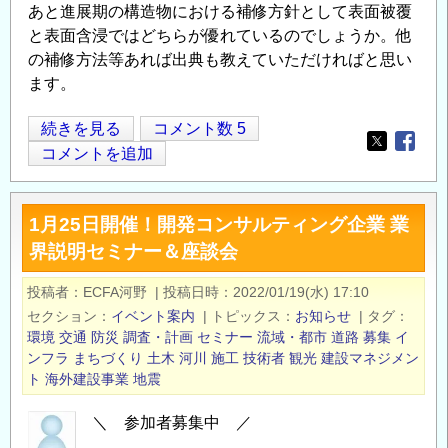
つ
あと進展期の構造物における補修方針として表面被覆
い
と表面含浸ではどちらが優れているのでしょうか。他
て
の補修方法等あれば出典も教えていただければと思い
の
ます。
断
続きを見る
コメント数 5
Opens in
Opens
面
コメントを追加
修
復
1月25日開催！開発コンサルティング企業 業
後
界説明セミナー＆座談会
の
表
投稿者
ECFA河野
|
投稿日時
2022/01/19(水) 17:10
面
セクション
イベント案内
|
トピックス
お知らせ
|
タグ
保
環境
交通
防災
調査・計画
セミナー
流域・都市
道路
募集
イ
護
ンフラ
まちづくり
土木
河川
施工
技術者
観光
建設マネジメン
の
ト
海外建設事業
地震
有
＼ 参加者募集中 ／
無