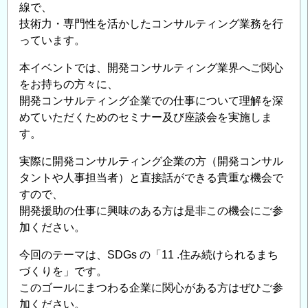
線で、
＜
技術力・専門性を活かしたコンサルティング業務を行
6:
っています。
安
全
本イベントでは、開発コンサルティング業界へご関心
な
をお持ちの方々に、
水
開発コンサルティング企業での仕事について理解を深
と
めていただくためのセミナー及び座談会を実施しま
ト
す。
イ
実際に開発コンサルティング企業の方（開発コンサル
レ
タントや人事担当者）と直接話ができる貴重な機会で
を
すので、
世
開発援助の仕事に興味のある方は是非この機会にご参
界
加ください。
中
に
今回のテーマは、SDGs の「11 .住み続けられるまち
＞
づくりを」です。
このゴールにまつわる企業に関心がある方はぜひご参
(9/9)
加ください。
の