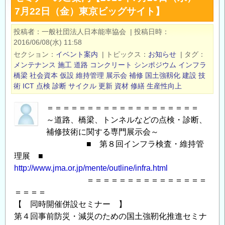
7月22日（金）東京ビッグサイト】
本
募
分
（令
投稿者
一般社団法人日本能率協会
|
投稿日時
野
和
2016/06/08(水) 11:58
に
８
セクション
イベント案内
|
トピックス
お知らせ
|
タグ
お
年
メンテナンス
施工
道路
コンクリート
シンポジウム
インフラ
け
度
橋梁
社会資本
仮設
維持管理
展示会
補修
国土強靱化
建設
技
術
ICT
点検
診断
サイクル
更新
資材
修繕
生産性向上
る
第
研
１
＝＝＝＝＝＝＝＝＝＝＝＝＝＝＝＝＝＝＝
究
期）
～道路、橋梁、トンネルなどの点検・診断、
職
～
補修技術に関する専門展示会～
員
の
■ 第８回インフラ検査・維持管
を
理展 ■
公
http://www.jma.or.jp/mente/outline/infra.html
募
＝＝＝＝＝＝＝＝＝＝＝＝＝＝＝
し
＝＝＝＝
ま
【 同時開催併設セミナー 】
す
第４回事前防災・減災のための国土強靭化推進セミナ
の