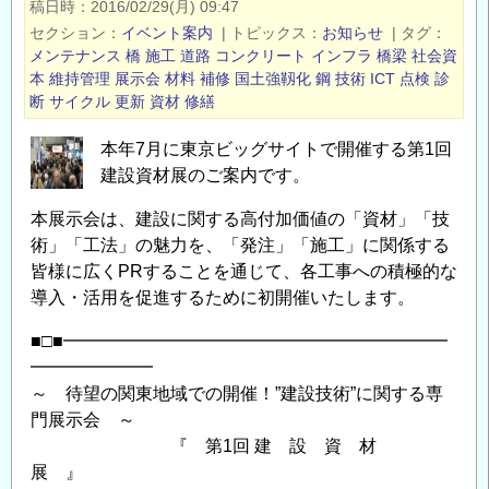
稿日時
2016/02/29(月) 09:47
た
セクション
イベント案内
|
トピックス
お知らせ
|
タグ
2
メンテナンス
橋
施工
道路
コンクリート
インフラ
橋梁
社会資
つ
本
維持管理
展示会
材料
補修
国土強靱化
鋼
技術
ICT
点検
診
断
サイクル
更新
資材
修繕
の
専
本年7月に東京ビッグサイトで開催する第1回
門
建設資材展のご案内です。
展
示
本展示会は、建設に関する高付加価値の「資材」「技
会
術」「工法」の魅力を、「発注」「施工」に関係する
と
皆様に広くPRすることを通じて、各工事への積極的な
無
導入・活用を促進するために初開催いたします。
料
■□■━━━━━━━━━━━━━━━━━━━━━━
セ
━━━━━━━
ミ
～ 待望の関東地域での開催！”建設技術”に関する専
ナ
門展示会 ～
ー
『 第1回 建 設 資 材
の
展 』
ご