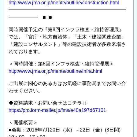
http://www.jma.or.jp/mente/outline/construction.html
案
━━━━━━━━━━━━━━━━━━━━━━━━
内
━━━━━━ ■□■
【2016
同時開催予定の『第8回インフラ検査・維持管理展』
年
では、「官庁・地方自治体」「土木・建設関連企業」
7
「建設コンサルタント」等の建設技術者が多数来場さ
月
れております。
20
日
＜同時開催：第8回インフラ検査・維持管理展＞
（水）
http://www.jma.or.jp/mente/outline/infra.html
～
7
ご出展に関心のある方はお気軽に事務局までお問い合
わせください。
月
22
◆資料請求・お問い合せはコチラ↓↓
日
https://pro.form-mailer.jp/fms/e40a197d67101
（金）
東
＜開催概要＞
京
■会期：2016年7月20日（水）～22日（金）(3日間)
ビ