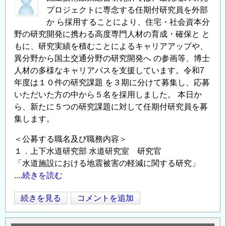
課
プロジェクトに専念する任期付研究員を外部
題
か ら採用することにより、住宅・社会資本分
に
野の研究開発に携わる高度専門人材の育成・確保と と
取
もに、研究実績を積むことによるキャリアアップや、
り
異分野から国土交通分野の研究開発へ の参画等、博士
組
人材の多様なキャリアパスを支援しています。令和7
む
年度は１０件の研究課題 を３期に分けて募集し、応募
研
いただいた方の中から５名を採用しました。 本日か
究
ら、新たに５つの研究課題に対して任期付研究員を募
者
集します。
を
＜公募する職名及び職務内容＞
新
１．上下水道研究部 水道研究室 研究官
た
「水道施設における地震被害の軽減に関する研究」
に
....続きを読む
募
集
住
続きを見る
コメントを追加
Opens in
Opens
し
宅・
ま
社