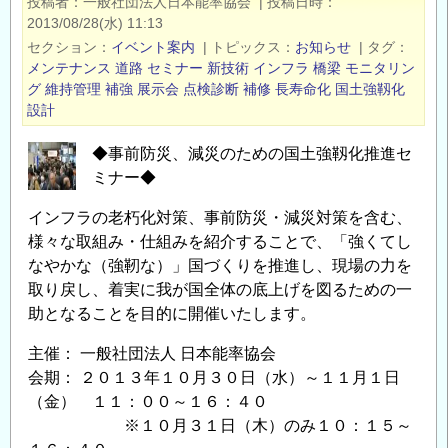
投稿者
一般社団法人日本能率協会
|
投稿日時
イ
2013/08/28(水) 11:13
ク
セクション
イベント案内
|
トピックス
お知らせ
|
タグ
ル
メンテナンス
道路
セミナー
新技術
インフラ
橋梁
モニタリン
を
グ
維持管理
補強
展示会
点検診断
補修
長寿命化
国土強靱化
設計
構
築・
◆事前防災、減災のための国土強靱化推進セ
継
ミナー◆
続・
発
インフラの老朽化対策、事前防災・減災対策を含む、
展
様々な取組み・仕組みを紹介することで、「強くてし
さ
なやかな（強靭な）」国づくりを推進し、現場の力を
せ
取り戻し、着実に我が国全体の底上げを図るための一
る
助となることを目的に開催いたします。
た
主催： 一般社団法人 日本能率協会
め
会期： ２０１３年１０月３０日（水）～１１月１日
に…】
（金） １１：００～１６：４０
土
※１０月３１日（木）のみ１０：１５～
木