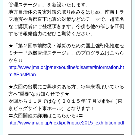
管理ステージ』」を新設いたします。
地方自治体の災害対策の取り組みをはじめ、南海トラ
フ地震や首都直下地震の対策などのテーマで、超著名
なご講演者にご登壇頂きます。今後も他の催しを圧倒
する情報発信力にぜひご期待ください。
★「第２回事前防災・減災のための国土強靭化推進セ
ミナー『危機管理ステージ』」のプログラムはこちら
から↓↓
http://www.jma.or.jp/next/outline/disaster/information.ht
ml#PastPlan
★次回の出展にご興味のある方、毎年来場頂いている
方へ”重要”なお知らせです★
次回から１１月ではなく２０１５年”７月”の開催（東
京ビッグサイト東ホール）となります！
〓次回開催の詳細はこちらから↓〓
http://www.jma.or.jp/next/pdf/notice2015_exhibition.pdf
━━━━━━━━━━━━━━━━━━━━━━━━