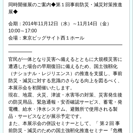
同時開催展のご案内◆第１回事前防災・減災対策推進
展◆
会期：2014年11月12日（水）～11月14日（金）
10:00～17:00
会場：東京ビッグサイト西１ホール
━━━━━━━━━━━━━━━━━━━━━━━━
━━━━━
官民が一体となり災害へ備えるとともに大規模災害に
遭遇した場合の早期復旧に備えるため、国土強靱化
（ナショナル・レジリエンス）の推進を支援し、事前
防災・減災に対する意識のさらなる向上を図るべく、
本展示会を初開催いたします。
現在、地震、火災、津波・水害等の対策、災害発生後
の防災用品、緊急通報・安否確認サービス、蓄電・発
電機、給水・浄水システム、避難所で使用される製
品・サービスなどが展示予定です。
また、本展示会の併設セミナーとして、「 第２回 事
前防災・減災のための国土強靭化推進セミナー『危機