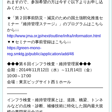
れますので、参加希望の方は今すぐ以下よりお申し込
みください。
★「第２回事前防災・減災のための国土強靭化推進セ
ミナー『維持管理ステージ』」のプログラムはこちら
から↓↓
http://www.jma.or.jp/next/outline/infra/information.html
▼▼セミナーの事前登録はこちら↓↓
https://green-mono-
reg.smktg.jp/public/application/add/46
◆◆◆第６回インフラ検査・維持管理展◆◆◆
会期：2014年11月12日（水）～11月14日（金）
10:00～17:00
会場：東京ビッグサイト西１ホール
━━━━━━━━━━━━━━━━━━━━━━━━
━━━━━
インフラ検査・維持管理展とは、道路、橋梁、トンネ
ルなどの点検・診断、補修技術に特化した国内最大規
模の専門展示会です。