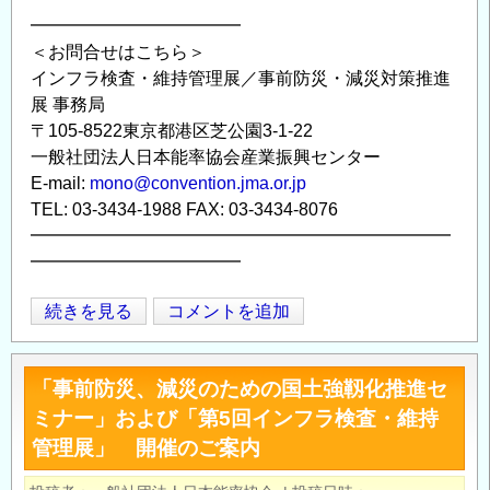
━━━━━━━━━━━━
＜お問合せはこちら＞
インフラ検査・維持管理展／事前防災・減災対策推進
展 事務局
〒105-8522東京都港区芝公園3-1-22
一般社団法人日本能率協会産業振興センター
E-mail:
mono@convention.jma.or.jp
TEL: 03-3434-1988 FAX: 03-3434-8076
━━━━━━━━━━━━━━━━━━━━━━━━
━━━━━━━━━━━━
【メ
続きを見る
コメントを追加
Opens in
Opens
ン
テ
「事前防災、減災のための国土強靱化推進セ
ナ
ミナー」および「第5回インフラ検査・維持
ン
管理展」 開催のご案内
ス
サ