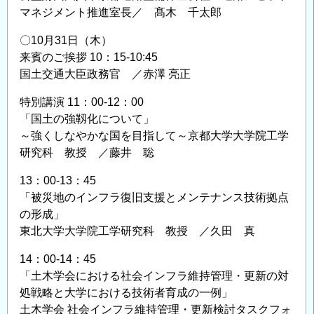
マネジメント推進室長／ 髙木 千太郎
〇10月31日（木）
来賓のご挨拶 10：15-10:45
国土交通大臣政務官 ／赤澤 亮正
特別講演 11：00-12：00
「国土の強靱化について」
～強くしなやかな国を目指して～京都大学大学院工学
研究科 教授 ／藤井 聡
13：00-13：45
「被災地のインフラ復旧支援とメンテナンス技術拠点
の形成」
東北大学大学院工学研究科 教授 ／久田 真
14：00-14：45
「土木学会における社会インフラ維持管理・更新の対
処戦略と大学における技術者育成の一例」
土木学会 社会インフラ維持管理・更新検討タスクフォ