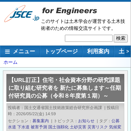
メ
イ
ン
このサイトは土木学会が運営する土木技
コ
術者のための情報交流サイトです。
ン
検
テ
索
ン
メインナビゲーション
メニュー
トップページ
利用案内
土木
>
ツ
に
パ
ホーム
移
ン
動
く
【URL訂正】住宅・社会資本分野の研究課題
ず
に取り組む研究者を 新たに募集します～任期
付研究員の公募（令和８年度第１期）～
投稿者
国土交通省国土技術政策総合研究所企画課
|
投稿日
時
2026/05/22(金) 14:59
セクション
募集案内
|
トピックス
お知らせ
|
タグ
公募
水道
下水道
被害予測
国土強靱化
土砂災害
災害リスク
気候変