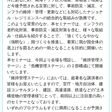
料
ど今後予想される災害に対して、事前防災・減災、イ
セ
ンフラの維持・管理・更新などにも対応したナショナ
ミ
ル・レジリエンスへの総合的な取組みが急務です。
ナ
このような背景のなか、本セミナーでは、インフラの
ー
老朽化対策、事前防災・減災対策を含む、様々な取組
の
み・仕組みを紹介することで、「強くてしなやかな
ご
（強靭な）」国づくりを推進し、着実に我が国全体の
案
底上げを図るための一助となることを目的に開催いた
内
します。
本セミナーは、今回より会場を増設し、『維持管理ス
の
テージ』と『危機管理ステージ』の２部構成にて開催
いたします。
『維持管理ステージ』においては、超著名な講演者の
皆様をお迎えいたしますので、官庁・地方自治体、建
設コンサルタント、建設、高速道路、鉄道などの”土木
構造物の管理者様”にとって、前回以上に注目度の高い
のセミナーとなっております。
いずれのプログラムもすぐに満席になることが予測さ