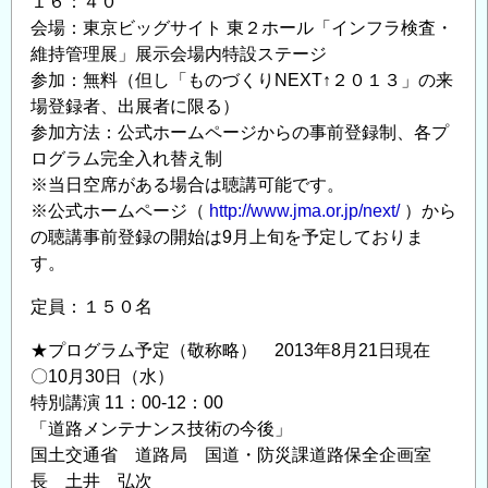
１６：４０
構
会場：東京ビッグサイト 東２ホール「インフラ検査・
造
維持管理展」展示会場内特設ステージ
物
参加：無料（但し「ものづくりNEXT↑２０１３」の来
の
場登録者、出展者に限る）
発
参加方法：公式ホームページからの事前登録制、各プ
注
ログラム完全入れ替え制
者
※当日空席がある場合は聴講可能です。
様
※公式ホームページ（
http://www.jma.or.jp/next/
）から
必
の聴講事前登録の開始は9月上旬を予定しておりま
見
す。
の
定員：１５０名
セ
ミ
★プログラム予定（敬称略） 2013年8月21日現在
ナ
〇10月30日（水）
ー
特別講演 11：00-12：00
と
「道路メンテナンス技術の今後」
「イ
国土交通省 道路局 国道・防災課道路保全企画室
ン
長 土井 弘次