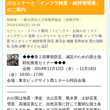
のセミナーと「インフラ検査・維持管理展」
ラ
のご案内
メ
ン
投稿者
一般社団法人日本能率協会
|
投稿日時
テ
2014/10/06(月) 19:04
ナ
セクション
イベント案内
|
トピックス
お知らせ
|
タグ
ン
メンテナンス
道路
コンクリート
セミナー
新技術
インフラ
橋
ス
梁
モニタリング
維持管理
防災
展示会
補修
長寿命化
国土強靱
に
化
点検
診断
サイクル
設計
関
◆◆◆第２回事前防災、減災のための国土強
す
靱化推進セミナー◆◆◆
る
会期：2014年11月12日（水）～11月14日
専
（金） 10:00～17:00
門
会場：東京ビッグサイト西１ホール特設会場
展
━━━━━━━━━━━━━━━━━━━━━━━━
示
━━━━━
会
わが国は地震・津波、火山災害、風水害、土砂災害、
と
雪害、高潮災害など、自然災害に対して脆弱な国土条
無
件にあるため、南海トラフ巨大地震、首都直下地震な