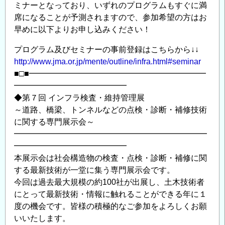
ミナーとなっており、いずれのプログラムもすぐに満
す！
席になることが予測されますので、参加希望の方はお
【第
早めに以下よりお申し込みください！
1
回
プログラム及びセミナーの事前登録はこちらから↓↓
建
http://www.jma.or.jp/mente/outline/infra.html#seminar
設
■□■━━━━━━━━━━━━━━━━━━━━━━
資
━━━━━━━━━━━━━━
材
◆第７回 インフラ検査・維持管理展
展
～道路、橋梁、トンネルなどの点検・診断・補修技術
出
に関する専門展示会～
展
━━━━━━━━━━━━━━━━━━━━━━━━
募
━━━━━━━━━━━━━━
集
本展示会は社会構造物の検査・点検・診断・補修に関
の
する最新技術が一堂に集う専門展示会です。
ご
今回は過去最大規模の約100社が出展し、土木技術者
にとって最新技術・情報に触れることができる年に１
案
度の機会です。皆様の積極的なご参加をよろしくお願
内】
いいたします。
の