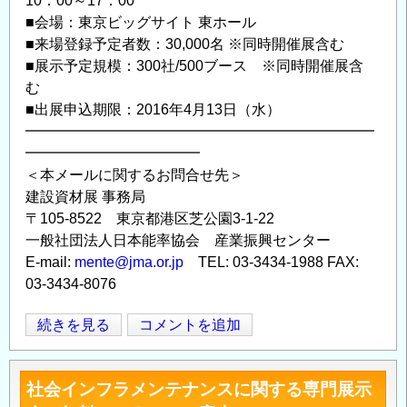
10：00～17：00
ッ
■会場：東京ビッグサイト 東ホール
■来場登録予定者数：30,000名 ※同時開催展含む
グ
■展示予定規模：300社/500ブース ※同時開催展含
サ
む
イ
■出展申込期限：2016年4月13日（水）
ト】
━━━━━━━━━━━━━━━━━━━━━━━━
の
━━━━━━━━━━━━
＜本メールに関するお問合せ先＞
建設資材展 事務局
〒105-8522 東京都港区芝公園3-1-22
一般社団法人日本能率協会 産業振興センター
E-mail:
mente@jma.or.jp
TEL: 03-3434-1988 FAX:
03-3434-8076
2016
続きを見る
コメントを追加
Opens in
Opens
年
7
社会インフラメンテナンスに関する専門展示
月