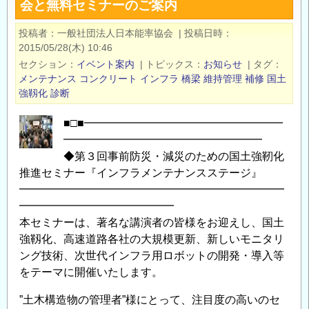
会と無料セミナーのご案内
に
新
投稿者
一般社団法人日本能率協会
|
投稿日時
し
2015/05/28(木) 10:46
い
セクション
イベント案内
|
トピックス
お知らせ
|
タグ
建
メンテナンス
コンクリート
インフラ
橋梁
維持管理
補修
国土
設
強靱化
診断
技
■□■━━━━━━━━━━━━━━━━━━
術
━━━━━━━━━━━━━━━━━━
が
◆第３回事前防災・減災のための国土強靭化
東
推進セミナー『インフラメンテナンスステージ』
京
━━━━━━━━━━━━━━━━━━━━━━━━
に
━━━━━━━━━━━━━━
集
本セミナーは、著名な講演者の皆様をお迎えし、国土
結
強靱化、高速道路各社の大規模更新、新しいモニタリ
い
ング技術、次世代インフラ用ロボットの開発・導入等
た
をテーマに開催いたします。
し
”土木構造物の管理者”様にとって、注目度の高いのセ
ま