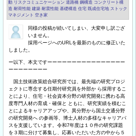
動
リスクコミュニケーション
道路橋
鋼構造
コンクリート構
造
耐荷性能
建築
耐震性能
基礎構造
住宅
既成住宅地
ストック
マネジメント
空き家
同様の投稿が続いてしまい、大変申し訳ござ
いません。
採用ページへのURLを最新のものに修正いた
しました。
ー以下、本文ですーーーーーーーーーーーーーーーー
ーーーーーーーー
国土技術政策総合研究所では、最先端の研究プロジ
ェクトに専念する任期付研究員を外部か ら採用するこ
とにより、住宅・社会資本分野の研究開発に携わる高
度専門人材の育成・確保と ともに、研究実績を積むこ
とによるキャリアアップや、異分野から国土交通分野
の研究開発へ の参画等、博士人材の多様なキャリアパ
スを支援しています。令和7年度は１０件の研究課題
を３期に分けて募集し、応募いただいた方の中から５