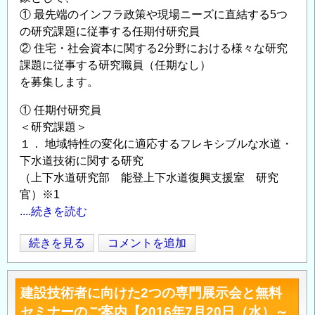
期）
① 最先端のインフラ政策や現場ニーズに直結する5つ
を
～
の研究課題に従事する任期付研究員
新
の
② 住宅・社会資本に関する2分野における様々な研究
た
課題に従事する研究職員（任期なし）
に
を募集します。
募
集
① 任期付研究員
し
＜研究課題＞
ま
１． 地域特性の変化に適応するフレキシブルな水道・
す
下水道技術に関する研究
～
（上下水道研究部 能登上下水道復興支援室 研究
任
官）※1
期
....続きを読む
付
住
続きを見る
コメントを追加
研
Opens in
Opens
宅・
究
社
員
建設技術者に向けた2つの専門展示会と無料
会
の
セミナーのご案内【2016年7月20日（水）～
資
公