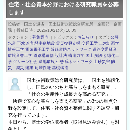
す
住宅・社会資本分野における研究職員を公募
会
～
します
資
任
本
投稿者
国土交通省 国土技術政策総合研究所 企画部 企画
期
分
課
|
投稿日時
2025/10/21(火) 18:09
付
野
セクション
募集案内
|
トピックス
お知らせ
|
タグ
公募
研
の
水道
下水道
能登半島地震
震災復興支援
交通工学
土木計画学
究
研
情報工学
電気電子工学
幹線道路ネットワーク
道路交通騒音
員
環境音響工学
道路構造物
設計法
構造力学
国土強靱化
緑化工
究
の
学
グリーン社会
緑地環境
生態系ネットワーク
土砂災害
防
課
災・減災
建築
耐震性能
基礎構造
公
題
募
に
国土技術政策総合研究所は、「国土を強靱化
（令
取
し、国民のいのちと暮らしをまもる研究」、
和
り
「社会の生産性と成長力を高める研究」、
８
組
「快適で安心な暮らしを支える研究」の3つの重点分
年
む
野を設定して、住宅・社会資本整備に関する調査・研
度
研
究を行っています。
第
究
本日から、博士の学位取得者（取得見込み含む）を対
１
象として、
者