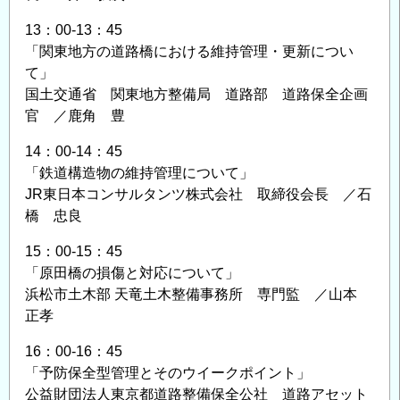
フ
13：00-13：45
ラ
「関東地方の道路橋における維持管理・更新につい
検
て」
査・
国土交通省 関東地方整備局 道路部 道路保全企画
維
官 ／鹿角 豊
持
管
14：00-14：45
理
「鉄道構造物の維持管理について」
展」
JR東日本コンサルタンツ株式会社 取締役会長 ／石
の
橋 忠良
ご
15：00-15：45
案
「原田橋の損傷と対応について」
内
浜松市土木部 天竜土木整備事務所 専門監 ／山本
の
正孝
16：00-16：45
「予防保全型管理とそのウイークポイント」
公益財団法人東京都道路整備保全公社 道路アセット