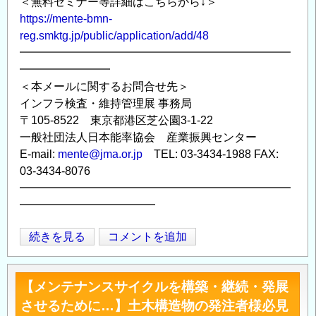
＜無料セミナー等詳細はこちらから↓＞
https://mente-bmn-
reg.smktg.jp/public/application/add/48
━━━━━━━━━━━━━━━━━━━━━━━━
━━━━━━━━
＜本メールに関するお問合せ先＞
インフラ検査・維持管理展 事務局
〒105-8522 東京都港区芝公園3-1-22
一般社団法人日本能率協会 産業振興センター
E-mail:
mente@jma.or.jp
TEL: 03-3434-1988 FAX:
03-3434-8076
━━━━━━━━━━━━━━━━━━━━━━━━
━━━━━━━━━━━━
社
続きを見る
コメントを追加
Opens in
Opens
会
イ
【メンテナンスサイクルを構築・継続・発展
ン
させるために…】土木構造物の発注者様必見
フ