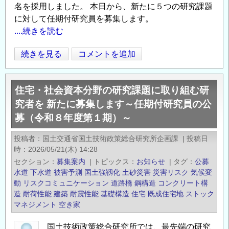
名を採用しました。 本日から、新たに５つの研究課題
に対して任期付研究員を募集します。
....続きを読む
【URL
続きを見る
コメントを追加
Opens in
Opens
訂
正】
住宅・社会資本分野の研究課題に取り組む研
住
究者を 新たに募集します～任期付研究員の公
宅・
募（令和８年度第１期）～
社
会
投稿者
国土交通省国土技術政策総合研究所企画課
|
投稿日
資
時
2026/05/21(木) 14:28
本
セクション
募集案内
|
トピックス
お知らせ
|
タグ
公募
分
水道
下水道
被害予測
国土強靱化
土砂災害
災害リスク
気候変
野
動
リスクコミュニケーション
道路橋
鋼構造
コンクリート構
造
耐荷性能
建築
耐震性能
基礎構造
住宅
既成住宅地
ストック
の
マネジメント
空き家
研
究
国土技術政策総合研究所では、最先端の研究