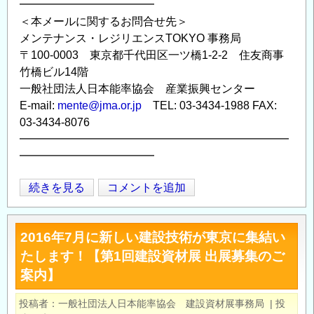
━━━━━━━━━━━━
＜本メールに関するお問合せ先＞
メンテナンス・レジリエンスTOKYO 事務局
〒100-0003 東京都千代田区一ツ橋1-2-2 住友商事
竹橋ビル14階
一般社団法人日本能率協会 産業振興センター
E-mail:
mente@jma.or.jp
TEL: 03-3434-1988 FAX:
03-3434-8076
━━━━━━━━━━━━━━━━━━━━━━━━
━━━━━━━━━━━━
建
続きを見る
コメントを追加
Opens in
Opens
設
技
2016年7月に新しい建設技術が東京に集結い
術
たします！【第1回建設資材展 出展募集のご
者
案内】
に
向
投稿者
一般社団法人日本能率協会 建設資材展事務局
|
投
け