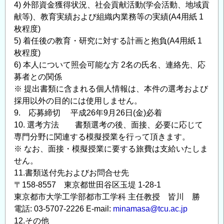
4) 外部資金獲得状況、社会貢献活動(学会活動、地域貢
献等)、教育実績および組織内業務等の実績(A4用紙 1
枚程度)
5) 着任後の教育・研究に対する計画と抱負(A4用紙 1
枚程度)
6) 本人について照会可能な方 2名の氏名、連絡先、応
募者との関係
※ 提出書類に含まれる個人情報は、本件の選考および
採用以外の目的には使用しません。
9. 応募締切 平成26年9月26日(金)必着
10. 選考方法 書類選考の後、面接、必要に応じて
専門分野に関連する模擬授業を行って頂きます。
※ なお、面接・模擬授業に要する旅費は支給いたしま
せん。
11.書類送付先およびお問合せ先
〒158-8557 東京都世田谷区玉堤 1-28-1
東京都市大学工学部都市工学科 主任教授 皆川 勝
電話: 03-5707-2226 E-mail:
minamasa@tcu.ac.jp
12.その他