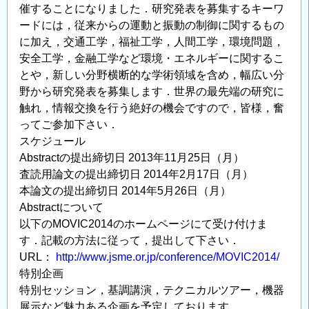
催することになりました．研究発表を募集するキーワ
ードには，従来からの運動と振動の制御に関するもの
に加え，交通工学，福祉工学，人間工学，環境問題，
安全工学，金融工学など環境・エネルギーに関するこ
とや，新しい分野横断的な学術領域を含め，幅広い分
野から研究発表を募集します．世界の最先端の研究に
触れ，情報交換を行う絶好の機会ですので，皆様，奮
ってご参加下さい．
スケジュール
Abstractの提出締切日 2013年11月25日（月）
査読用論文の提出締切日 2014年2月17日（月）
本論文の提出締切日 2014年5月26日（月）
Abstractについて
以下のMOVIC2014のホームページにて受け付けま
す．記載の方法に従って，提出して下さい．
URL：
http://www.jsme.or.jp/conference/MOVIC2014/
特別企画
特別セッション，基調講演，テクニカルツアー，機器
展示など魅力ある企画を予定しております．