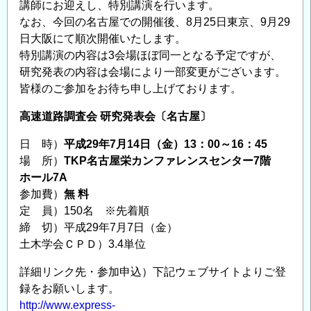
講師にお迎えし、特別講演を行います。
に
なお、今回の名古屋での開催後、8月25日東京、9月29
関
日大阪にて順次開催いたします。
す
特別講演の内容は3会場ほぼ同一となる予定ですが、
る
研究発表の内容は会場により一部変更がございます。
５
皆様のご参加をお待ち申し上げております。
つ
高速道路調査会 研究発表会〔名古屋〕
の
分
日 時）
平成29年7月14日（金）13：00～16：45
野
場 所）
TKP名古屋栄カンファレンスセンター7階
で
ホール7A
新
参加費）
無 料
た
定 員）150名 ※先着順
に
締 切）平成29年7月7日（金）
研
土木学会ＣＰＤ）3.4単位
究
詳細リンク先・参加申込）下記ウェブサイトよりご登
者
録をお願いします。
を
http://www.express-
募