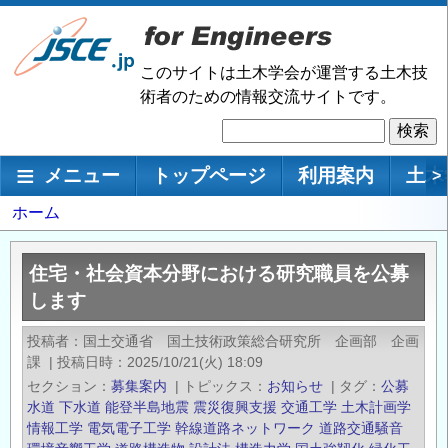
メ
イ
ン
このサイトは土木学会が運営する土木技
コ
術者のための情報交流サイトです。
ン
検
テ
索
ン
メインナビゲーション
メニュー
トップページ
利用案内
土木
>
ツ
に
パ
ホーム
移
ン
動
く
住宅・社会資本分野における研究職員を公募
ず
します
投稿者
国土交通省 国土技術政策総合研究所 企画部 企画
課
|
投稿日時
2025/10/21(火) 18:09
セクション
募集案内
|
トピックス
お知らせ
|
タグ
公募
水道
下水道
能登半島地震
震災復興支援
交通工学
土木計画学
情報工学
電気電子工学
幹線道路ネットワーク
道路交通騒音