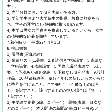
文指導が可能な方（講師の場合は将来的に可能な
方）。
2) 専門分野において研究実績がある方。
3) 学部学生および大学院生の指導、教育に熱意をも
ち、学科の運営にも積極的に取り組める方。
4) 本学は男女共同参画を推進していることから、女性
の積極的な応募を期待しています。
7.着任時期 平成27年4月1日
8. 提出書類
1) 履歴書(写真添付)
2) 業績リスト(1.著書、2.査読付き学術論文、3.査読な
し学術論文、4.依頼論文、5.国際会議発表論文、6.紀
要、7.予稿あり研究発表、8.予稿なし研究発表、9.設計
作品、10.登録特許等、※各々年代の新しいものから順
に番号を付けること。全て発行年（可能なものは月
も）を記すこと。該当するものが無い場合は「無し」
と記すこと。)
3) 主要論文別刷(5編、コピー可)、著書(表紙、目次な
どのコピー可)、本人関連の新聞記事(コピー可)など