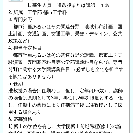
〔名
1. 募集人員 准教授または講師 １名
古
2. 所属 工学部 都市工学科
屋〕」
3. 専門分野
開
都市計画あるいはその関連分野（地域都市計画、国
催
土計画、交通計画、交通工学、景観・デザイン、公共
の
政策など）
ご
4. 担当予定科目
案
都市計画あるいはその関連分野の講義、都市工学実
内
験演習、専門基礎科目等の学部講義科目ならびに専門
の
分野に関する大学院講義科目 （必ずしも全てを担当す
る訳ではありません）
5. 任期
准教授の場合は任期なし（但し、定年は65歳）。講師
の場合は原則として3年、再任用2年を限度とする。但
し、任期中の業績により任期満了後に准教授として採
用する場合あり。
6. 応募資格
1) 博士の学位を有し、大学院博士前期課程(修士)の論