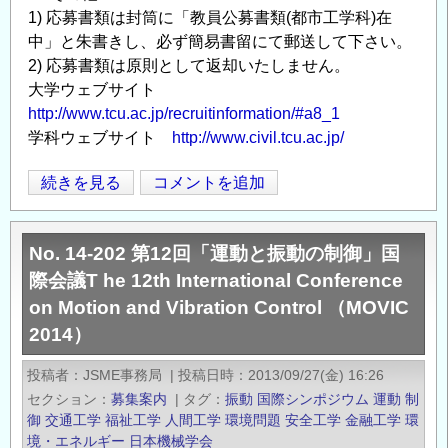
1) 応募書類は封筒に「教員公募書類(都市工学科)在
中」と朱書きし、必ず簡易書留にて郵送して下さい。
2) 応募書類は原則として返却いたしません。
大学ウェブサイト
http://www.tcu.ac.jp/recruitinformation/#a8_1
学科ウェブサイト
http://www.civil.tcu.ac.jp/
東
続きを見る
コメントを追加
Opens in
Opens
京
都
No. 14-202 第12回「運動と振動の制御」国
市
際会議T he 12th International Conference
大
on Motion and Vibration Control （MOVIC
学
2014）
工
学
投稿者
JSME事務局
|
投稿日時
2013/09/27(金) 16:26
部
セクション
募集案内
|
タグ
振動
国際シンポジウム
運動
制
都
御
交通工学
福祉工学
人間工学
環境問題
安全工学
金融工学
環
市
境・エネルギー
日本機械学会