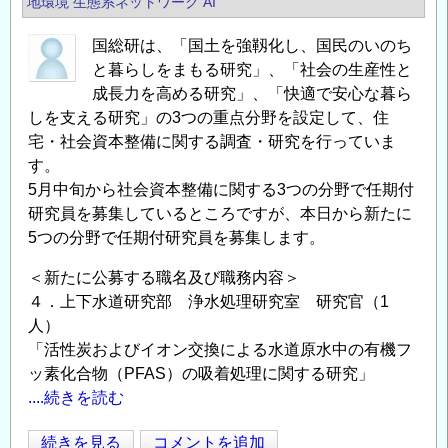
地環境
生態系ネットワーク
AI
研
究
国総研は、「国土を強靱化し、国民のいのち
職
と暮らしをまもる研究」、「社会の生産性と
員
成長力を高める研究」、「快適で安心な暮ら
を
しを支える研究」の3つの重点分野を設定して、住
公
宅・社会資本整備に関する調査・研究を行っていま
募
す。
し
5月中旬から社会資本整備に関する3つの分野で任期付
ま
研究員を募集しているところですが、本日から新たに
す
5つの分野で任期付研究員を募集します。
の
＜新たに公募する職名及び職務内容＞
４．上下水道研究部 浄水処理研究室 研究官（1
人）
「活性炭およびイオン交換による水道原水中の有機フ
ッ素化合物（PFAS）の吸着処理に関する研究」
....続きを読む
国
続きを見る
コメントを追加