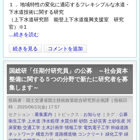
１． 地域特性の変化に適応するフレキシブルな水道・
下水道技術に関する研究
（上下水道研究部 能登上下水道復興支援室 研究
官）※1
....続きを読む
住
続きを見る
コメントを追加
Opens in
Opens
宅・
社
国総研「任期付研究員」の公募 ～社会資本
会
整備に関する５つの分野で新たに研究者を募
資
集します～
本
分
投稿者
国土交通省国土技術政策総合研究所企画課
|
投稿日
野
時
2025/06/13(金) 17:57
に
セクション
募集案内
|
トピックス
お知らせ
|
タグ
公募
お
衛生工学
上水道
浄水処理
水質分析
砂防
土砂災害
土砂生産
河
け
床変動
交通工学
土木計画学
情報工学
電気電子工学
幹線道路
ネットワーク
構造力学
道路構造物
コンクリート
緑化工学
緑
る