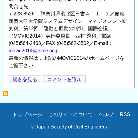
問合せ先
〒223-8526 神奈川県港北区日吉４－１－１／慶應
義塾大学大学院システムデザイン・マネジメンント研
究科／第12回「運動と振動の制御」国際会議
（MOVIC2014）実行委員長 西村 秀和／電話
(045)564-2463／FAX (045)562-3502／E-mail：
movic2014@jsme.or.jp
最新の情報は，上記のMOVIC2014のホームページを
ご覧下さい．
No.
続きを見る
コメントを追加
Opens in
Opens
14-
202
第
12
Secondary
トップページ
このサイトについて
ヘルプ
RSS
回
menu
「運
© Japan Society of Civil Engineers
動