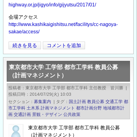
highway.or.jp/jigyo/info/gijyutsu/2017/01/
集
し
会場アクセス
ま
http://www.kashikaigishitsu.net/facilitys/cc-nagoya-
す
sakae/access/
～
の
「高
続きを見る
コメントを追加
Opens in
Opens
速
道
東京都市大学 工学部 都市工学科 教員公募
路
（計画マネジメント）
調
査
投稿者
東京都市大学 工学部 都市工学科 主任教授 皆川勝
|
会
投稿日時
2014/07/29(火) 10:03
研
セクション
募集案内
|
タグ
国土計画
教員公募
交通工学
都
究
市工学科
土木系
計画マネジメント
都市計画分野
地域都市計
発
画
交通計画
景観・デザイン
公共政策
表
東京都市大学 工学部 都市工学科 教員公募
会
（計画マネジメント）