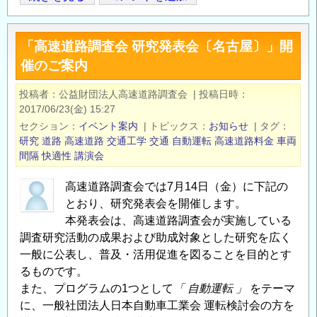
Opens in
Opens
総
研
「高速道路調査会 研究発表会〔名古屋〕」開
「任
催のご案内
期
付
投稿者
公益財団法人高速道路調査会
|
投稿日時
研
2017/06/23(金) 15:27
究
セクション
イベント案内
|
トピックス
お知らせ
|
タグ
員」
研究
道路
高速道路
交通工学
交通
自動運転
高速道路料金
車両
の
間隔
快適性
講演会
公
高速道路調査会では7月14日（金）に下記の
募
とおり、研究発表会を開催します。
～
本発表会は、高速道路調査会が実施している
社
調査研究活動の成果および助成対象とした研究を広く
会
一般に公表し、普及・活用促進を図ることを目的とす
資
るものです。
本
また、プログラムの1つとして
「 自動運転 」
をテーマ
整
に、一般社団法人日本自動車工業会 運転検討会の方を
備