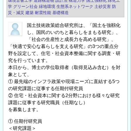
環境音響工学
道路構造物
設計法
構造力学
国土強靱化
緑化工
学
グリーン社会
緑地環境
生態系ネットワーク
土砂災害
防
災・減災
建築
耐震性能
基礎構造
国土技術政策総合研究所は、「国土を強靱化
し、国民のいのちと暮らしをまもる研究」、
「社会の生産性と成長力を高める研究」、
「快適で安心な暮らしを支える研究」の3つの重点分
野を設定して、住宅・社会資本整備に関する調査・研
究を行っています。
本日から、博士の学位取得者（取得見込み含む）を対
象として、
① 最先端のインフラ政策や現場ニーズに直結する5つ
の研究課題に従事する任期付研究員
② 住宅・社会資本に関する2分野における様々な研究
課題に従事する研究職員（任期なし）
を募集します。
① 任期付研究員
＜研究課題＞