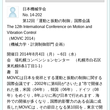
工
学
日本機械学会
科
No. 14-202
教
第12回「運動と振動の制御」国際会議
The 12th International Conference on Motion and
員
Vibration Control
公
（MOVIC 2014）
募
（機械力学・計測制御部門 企画）
（計
画
開催日 2014年8月4日（月）～6日（水）
マ
会 場札幌コンベンションセンター （札幌市白石区
ネ
東札幌6条1丁目1-1）
ジ
趣 旨
メ
MOVICは日本を発祥とする運動と振動の制御に関する
ン
国際会議です．2002年に第6回が“さいたま”市で開催さ
ト）
れた後，米国（04年），韓国（06年），ドイツ（08
の
年）をめぐり，8年ぶりに再び日本で行われます．海
外での開催が多くなり，国際的影響力のある会議に成
長したMOVICは，その節目となる第10回を，東京で開