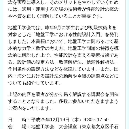
念を実務に導入し、そのメリットを生かしていくため
の
には、適用・運用する立場の技術者が性能設計の概念
や本質を正しく理解していることが重要です。
地盤工学会では、昨年9月に学生および初級技術者を
対象とした「地盤工学における性能設計入門」を発刊
しました。本書籍において、地盤工学に関わるごく基
本的な力学・数学の考え方、地盤工学問題の特徴を概
念的に解説した上で、性能設計を支える要素技術であ
る、設計値の設定方法、数値解析法、信頼性解析法、
作用条件の設定方法などを概説しています。また、国
内・海外における設計法の動向や今後の課題点などに
ついても紹介しています。
上記の内容を著者が分かり易く解説する講習会を開催
することとなりました。多数ご参加いただきますよう
ご案内をいたします。
日 時：平成25年12月19日（木）9:30～17:50
会 場：地盤工学会 大会議室（東京都文京区千石