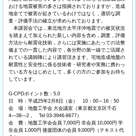
性
おける地震被害の多さは指摘されておりますが，造成
能
地全てで被害が起きているわけではなく，適切な調
設
査・評価手法の確立が求められております。
計
本講習会では，東北地方太平洋沖地震での被災状況
入
を踏まえて加えられた新しい内容を含め，調査，評価
門
方法から耐震化技術，さらには実施にあたっての法整
備までの一貫した内容で，各分野の第一線でご活躍さ
講
れている講師陣により講習頂きます。宅地造成地盤の
習
耐震性と安全性に係る技術者・研究者や実務に携わっ
会」
ている方をはじめとして，多くの方のご参加をお待ち
の
しています。
G-CPDポイント数：5.0
日 時：平成25年2月8日（金） 10：00～16：50
会 場：地盤工学会 大会議室（東京都文京区千石
4―38―2， Tel 03-3946-8677）
会 費：地盤工学会会員 7,000円 非会員 10,000円 学
生会員 1,000円 後援団体の会員 9,000円（テキスト代