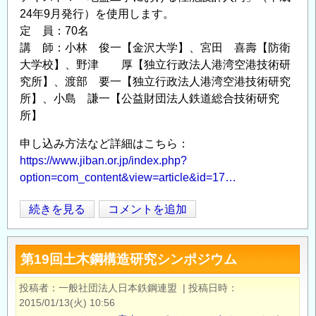
24年9月発行）を使用します。
定 員：70名
講 師：小林 俊一【金沢大学】、宮田 喜壽【防衛
大学校】、野津 厚【独立行政法人港湾空港技術研
究所】、渡部 要一【独立行政法人港湾空港技術研究
所】、小島 謙一【公益財団法人鉄道総合技術研究
所】
申し込み方法など詳細はこちら：
https://www.jiban.or.jp/index.php?
option=com_content&view=article&id=17…
【地
続きを見る
コメントを追加
Opens in
Opens
盤
工
第19回土木鋼構造研究シンポジウム
学
会
投稿者
一般社団法人日本鉄鋼連盟
|
投稿日時
技
2015/01/13(火) 10:56
術