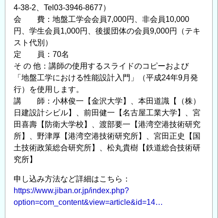
4-38-2、Tel03-3946-8677）
会 費：地盤工学会会員7,000円、非会員10,000
円、学生会員1,000円、後援団体の会員9,000円（テキ
スト代別）
定 員：70名
そ の 他：講師の使用するスライドのコピーおよび
「地盤工学における性能設計入門」（平成24年9月発
行）を使用します。
講 師：小林俊一【金沢大学】、本田道識【（株）
日建設計シビル】、前田健一【名古屋工業大学】、宮
田喜壽【防衛大学校】、渡部要一【港湾空港技術研究
所】、野津厚【港湾空港技術研究所】、宮田正史【国
土技術政策総合研究所】、松丸貴樹【鉄道総合技術研
究所】
申し込み方法など詳細はこちら：
https://www.jiban.or.jp/index.php?
option=com_content&view=article&id=14…