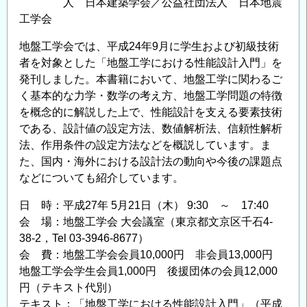
人 日本建築学会／公益社団法人 日本地震
研
工学会
究
職
地盤工学会では、平成24年9月に学生および初級技術
員
者を対象とした「地盤工学における性能設計入門」を
を
発刊しました。本書籍において、地盤工学に関わるご
公
く基本的な力学・数学の考え方、地盤工学問題の特徴
募
を概念的に解説した上で、性能設計を支える要素技術
し
である、設計値の設定方法、数値解析法、信頼性解析
ま
法、作用条件の設定方法などを概説しています。ま
す
た、国内・海外における設計法の動向や今後の課題点
の
などについても紹介しています。
日 時：平成27年 5月21日（木） 9:30 ～ 17:40
会 場：地盤工学会 大会議室（東京都文京区千石4-
38-2，Tel 03-3946-8677）
会 費：地盤工学会会員10,000円 非会員13,000円
地盤工学会学生会員1,000円 後援団体の会員12,000
円（テキスト代別）
テキスト：「地盤工学における性能設計入門」（平成