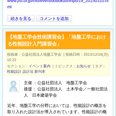
www.jisf.or.jp/info/event/dobokushinpo/19_20150310.ht
ml
第
続きを見る
コメントを追加
Opens in
Opens
19
回
【地盤工学会技術講習会】「地盤工学におけ
土
る性能設計入門講習会」
木
鋼
投稿者
公益社団法人地盤工学会
|
投稿日時
2013/12/16(月)
構
10:22
造
セクション
イベント案内
|
トピックス
お知らせ
|
タグ
研
性能設計
設計法
新刊本
究
主催 ：公益社団法人 地盤工学会
シ
後援： 公益社団法人 土木学会／一般社団法
ン
人 日本建築学会
ポ
ジ
近年、地盤工学の分野においては、性能設計の概念を
ウ
取り入れた設計法が導入されています。性能設計の概
ム