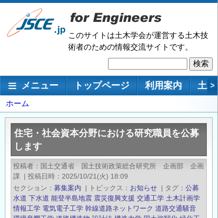
メ
イ
ン
このサイトは土木学会が運営する土木技
コ
術者のための情報交流サイトです。
ン
検
テ
索
ン
メインナビゲーション
メニュー
トップページ
利用案内
土木
>
ツ
に
パ
ホーム
移
ン
動
く
住宅・社会資本分野における研究職員を公募
ず
します
投稿者
国土交通省 国土技術政策総合研究所 企画部 企画
課
|
投稿日時
2025/10/21(火) 18:09
セクション
募集案内
|
トピックス
お知らせ
|
タグ
公募
水道
下水道
能登半島地震
震災復興支援
交通工学
土木計画学
情報工学
電気電子工学
幹線道路ネットワーク
道路交通騒音