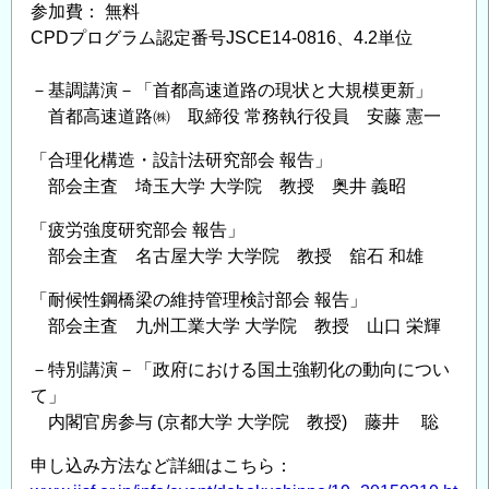
講
参加費： 無料
習
CPDプログラム認定番号JSCE14-0816、4.2単位
会」
の
－基調講演－「首都高速道路の現状と大規模更新」
首都高速道路㈱ 取締役 常務執行役員 安藤 憲一
「合理化構造・設計法研究部会 報告」
部会主査 埼玉大学 大学院 教授 奥井 義昭
「疲労強度研究部会 報告」
部会主査 名古屋大学 大学院 教授 舘石 和雄
「耐候性鋼橋梁の維持管理検討部会 報告」
部会主査 九州工業大学 大学院 教授 山口 栄輝
－特別講演－「政府における国土強靭化の動向につい
て」
内閣官房参与 (京都大学 大学院 教授) 藤井 聡
申し込み方法など詳細はこちら：