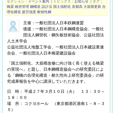
セクション
イベント案内
|
トピックス
お知らせ
|
タグ
講
橋梁
維持管理
鋼構造
設計法
国土強靭化
首都高
大規模更新
合
理化構造
疲労強度
耐候性鋼
習
会】
主催：一般社団法人日本鉄鋼連盟
「地
後援：一般社団法人日本鋼構造協会、一般社
盤
団法人鋼管杭・鋼矢板技術協会、公益社団法
工
人土木学会
学
公益社団法人地盤工学会、一般社団法人日本建設業連
に
合会、一般社団法人日本橋梁建設協会
お
け
「国土強靭化、大規模改修に向け強く長く使える橋梁
る
の実現へ」と題し、日本鋼構造協会への研究委託によ
る「鋼橋の合理化構造・耐久性向上研究委員会」の研
性
究成果報告を中心に講演していただきます。
能
設
日 時： 平成２７年３月１０日（火） １３：３０～
計
１８：００
入
場 所： コクヨホール （東京都港区港南１－８－３
門
５）