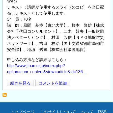
含む）
テキスト：講師が使用するスライドのコピーを当日配
布しテキストとして使用します。
定 員：70名
講 師：風間 基樹【東北大学】、橋本 隆雄【株式
会社千代田コンサルタント】、二木 幹夫【一般財団
法人ベターリビング】、村田 芳信【ＮＰＯ地盤防災
ネットワーク】、吉田 桂治【国土交通省都市局都市
安全課】、稲垣 秀輝【株式会社環境地質】
申し込み方法など詳細はこちら：
http://www.jiban.or.jp/index.php?
option=com_content&view=article&id=136…
【地
続きを見る
コメントを追加
Opens in
Opens
盤
工
学
会
Secondary
トップページ
このサイトについて
ヘルプ
RSS