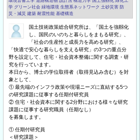
環境音響工学
道路構造物
設計法
構造力学
国土強靱化
緑化工
学
グリーン社会
緑地環境
生態系ネットワーク
土砂災害
防
災・減災
建築
耐震性能
基礎構造
国土技術政策総合研究所は、「国土を強靱化
し、国民のいのちと暮らしをまもる研究」、
「社会の生産性と成長力を高める研究」、
「快適で安心な暮らしを支える研究」の3つの重点分
野を設定して、住宅・社会資本整備に関する調査・研
究を行っています。
本日から、博士の学位取得者（取得見込み含む）を対
象として、
① 最先端のインフラ政策や現場ニーズに直結する5つ
の研究課題に従事する任期付研究員
② 住宅・社会資本に関する2分野における様々な研究
課題に従事する研究職員（任期なし）
を募集します。
① 任期付研究員
＜研究課題＞