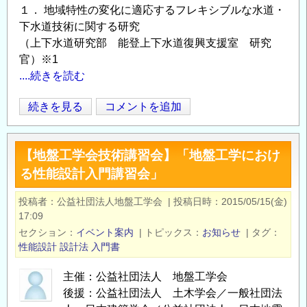
１． 地域特性の変化に適応するフレキシブルな水道・
下水道技術に関する研究
（上下水道研究部 能登上下水道復興支援室 研究
官）※1
....続きを読む
住
続きを見る
コメントを追加
Opens in
Opens
宅・
社
【地盤工学会技術講習会】「地盤工学におけ
会
る性能設計入門講習会」
資
本
投稿者
公益社団法人地盤工学会
|
投稿日時
2015/05/15(金)
分
17:09
野
セクション
イベント案内
|
トピックス
お知らせ
|
タグ
に
性能設計
設計法
入門書
お
主催：公益社団法人 地盤工学会
け
後援：公益社団法人 土木学会／一般社団法
る