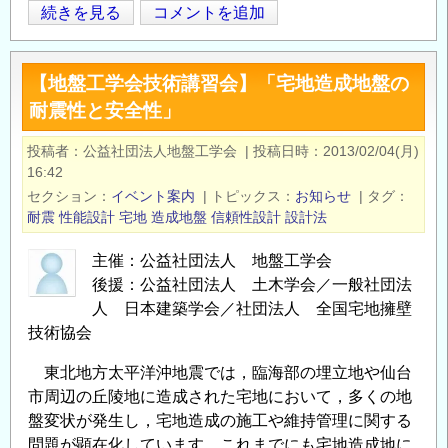
【地
続きを見る
コメントを追加
Opens in
Opens
盤
工
【地盤工学会技術講習会】「宅地造成地盤の
学
耐震性と安全性」
会
技
投稿者
公益社団法人地盤工学会
|
投稿日時
2013/02/04(月)
術
16:42
講
セクション
イベント案内
|
トピックス
お知らせ
|
タグ
習
耐震
性能設計
宅地
造成地盤
信頼性設計
設計法
会】
主催：公益社団法人 地盤工学会
「地
後援：公益社団法人 土木学会／一般社団法
盤
人 日本建築学会／社団法人 全国宅地擁壁
工
技術協会
学
に
東北地方太平洋沖地震では，臨海部の埋立地や仙台
お
市周辺の丘陵地に造成された宅地において，多くの地
け
盤変状が発生し，宅地造成の施工や維持管理に関する
る
問題が顕在化しています。これまでにも宅地造成地に