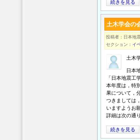
つ
中
続きを見る
耐
部
震
電
土木学会の会
設
力
計
(株)
投稿者
日本地
入
原
セクション
イ
門
子
（実
力
土木
践
に
日本
編）-2024
係
「日本地震工学
年
る
本年度は，特
改
公
果について，
訂
募
つきましては
版-』
研
いますようお
の
究
詳細は次の通
（2025
年
土
続きを見る
度
木