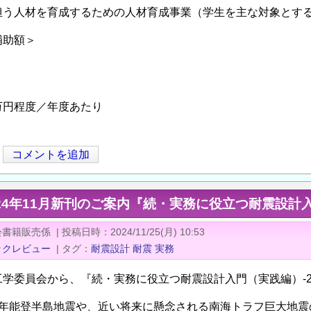
担う人材を育成するための人材育成事業（学生を主な対象とす
補助額＞
万円程度／年度あたり
コメントを追加
24年11月新刊のご案内『続・実務に役立つ耐震設計入
会書籍販売係
|
投稿日時
2024/11/25(月) 10:53
ックレビュー
|
タグ
耐震設計
耐震
実務
工学委員会から、『続・実務に役立つ耐震設計入門（実践編）-2
6年能登半島地震や、近い将来に懸念される南海トラフ巨大地震