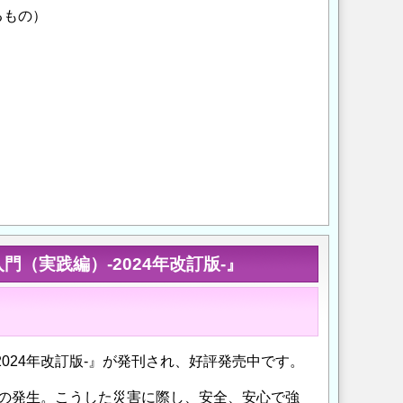
るもの）
Opens in a new wi
Opens in a new
門（実践編）-2024年改訂版-』
024年改訂版-』が発刊され、好評発売中です。
の発生。こうした災害に際し、安全、安心で強