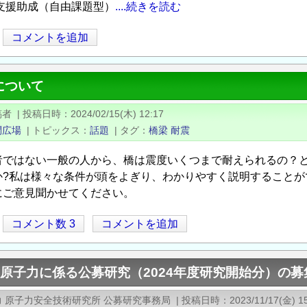
支援助成（自由課題型）
....続きを読む
コメントを追加
について
稿者
|
投稿日時
2024/02/15(木) 12:17
問広場
|
トピックス
話題
|
タグ
橋梁
耐震
者ではない一般の人から、橋は震度いくつまで耐えられるの？
か?私は様々な条件が頭をよぎり、わかりやすく説明することが
にご意見聞かせてください。
コメント数 3
コメントを追加
)原子力に係る公募研究（2024年度研究開始分）の
 原子力安全技術研究所 公募研究事務局
|
投稿日時
2023/11/17(金) 1