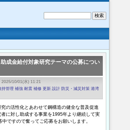
検
索
る助成金給付対象研究テーマの公募につい
2025/10/01(水) 11:21
維持管理
補強
耐震
補修
更新
設計
防災・減災対策
港湾
研究の活性化とあわせて鋼構造の健全な普及促進
者に対し助成する事業を1995年より継続して実
公募中ですので奮ってご応募をお願いします。