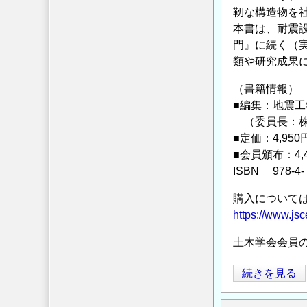
靭な構造物を
ー
育
本書は、耐震
マ
成
門』に続く（
の
事
類や研究成果
公
業
募
の
（書籍情報）
に
公
■編集：地震
つ
募
（委員長：株
い
（原
■定価：4,950
て
子
■会員頒布：4,
の
ISBN 978-4- 
力
規
購入について
制
https://www.jsc
委
員
土木学会会員
会）
土
続きを見る
の
木