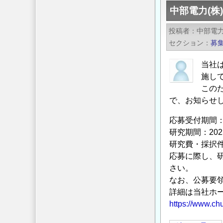
学
中部電力(株
会
2024
投稿者
中部電力
年
セクション
募
11
月
当社
新
施し
刊
この
の
で、お知らせ
ご
応募受付期間：2
案
研究期間：20
内
研究費・採択件
『続・
応募に際し、
実
さい。
務
なお、公募要
に
詳細は当社ホ
役
https://www.ch
立