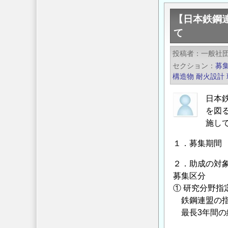
研
学
究
【日本鉄鋼
会
開
て
の
始
会
投稿者
一般社
分）
員
セクション
募
の
様
構造物
耐火設計
募
へ
集
「日
日本
に
本
を図
つ
地
施し
い
震
１．募集期間 2
て
工
の
学
２．助成の対
会・
募集区分
大
① 研究分野指
会-2024」
鉄鋼連盟の指
開
最長3年間の
催