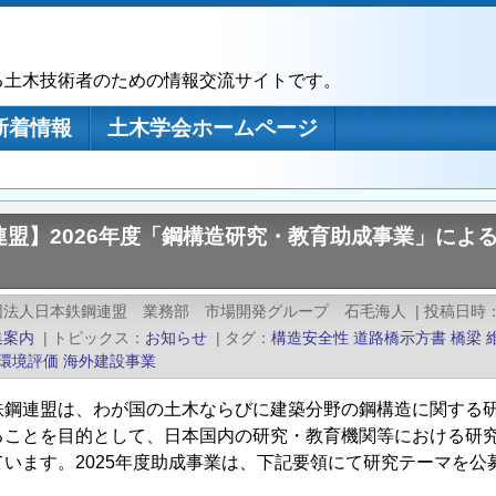
る土木技術者のための情報交流サイトです。
新着情報
土木学会ホームページ
連盟】2026年度「鋼構造研究・教育助成事業」によ
団法人日本鉄鋼連盟 業務部 市場開発グループ 石毛海人
|
投稿日時
集案内
|
トピックス
お知らせ
|
タグ
構造安全性
道路橋示方書
橋梁
環境評価
海外建設事業
鉄鋼連盟は、わが国の土木ならびに建築分野の鋼構造に関する
ることを目的として、日本国内の研究・教育機関等における研究
ています。2025年度助成事業は、下記要領にて研究テーマを