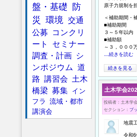
盤・基礎
防
原子力規制を
育
助
災
環境
＜補助期間・
交通
成
■補助期間
事
公募
コンクリ
３～５年以内
業」
■補助額
ート
セミナー
に
～３，０００
よ
調査・計画
シ
....続きを読む
る
ンポジウム
道
助
【補
続きを見る
成
助
路
講習会
土木
金
金】
橋梁
募集
土木学会20
イン
給
原
付
子
フラ
流域・都市
投稿者
土木学
対
力
セクション
ブ
講演会
象
規
研
制
地震
究
人
令和
テ
材