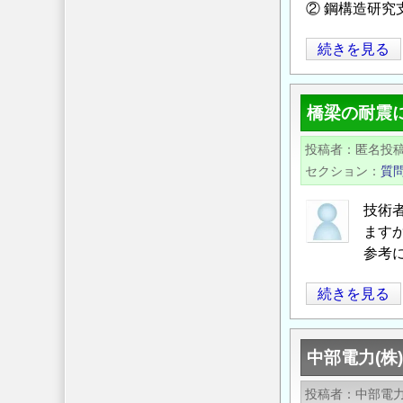
② 鋼構造研究
の
ご
【日
続きを見る
周
本
知
鉄
お
橋梁の耐震
鋼
願
連
投稿者
匿名投
い
盟】
セクション
質
の
2025
年
技術
度
ます
「鋼
参考
構
橋
続きを見る
造
梁
研
の
究・
中部電力(株
耐
教
震
育
投稿者
中部電力