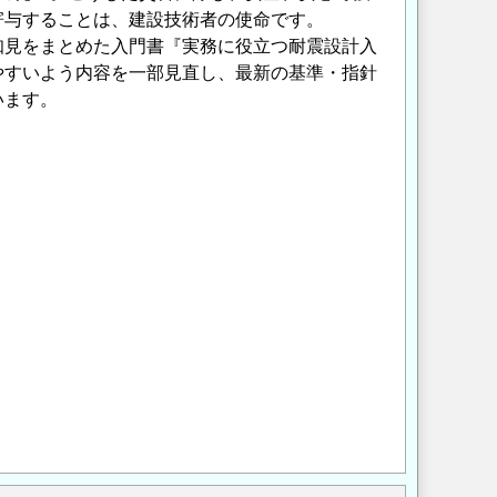
寄与することは、建設技術者の使命です。
知見をまとめた入門書『実務に役立つ耐震設計入
やすいよう内容を一部見直し、最新の基準・指針
います。
Opens in a new wi
Opens in a new