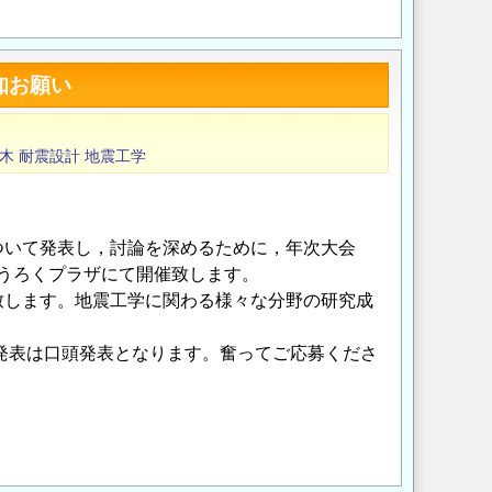
Opens in a new wi
Opens in a new
知お願い
木
耐震設計
地震工学
ついて発表し，討論を深めるために，年次大会
ゅうろくプラザにて開催致します。
致します。地震工学に関わる様々な分野の研究成
。
。発表は口頭発表となります。奮ってご応募くださ
Opens in a new wi
Opens in a new