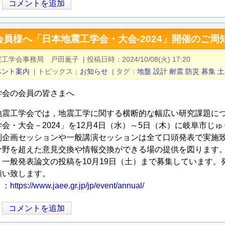
コメントを追加
員様へ「日本地震工学会・大会-2024」開催のご周
震工学会事務局 戸田薫子
|
投稿日時
2024/10/08(火) 17:20
ベント案内
|
トピックス
お知らせ
|
タグ
地盤
設計
耐震
防災
募集
土
学会の会員の皆さまへ
地震工学会では，地震工学に関する横断的な幅広い研究課題に
会・大会－2024」を12月4日（水）～5日（木）に岐阜市じ
別企画セッションや一般講演セッションは全て口頭発表で実施
分野を超えた意見交換や情報交換ができる場の提供を図ります
，一般発表論文の投稿を10月19日（土）まで募集しています
願い致します。
り：
https://www.jaee.gr.jp/jp/event/annual/
コメントを追加