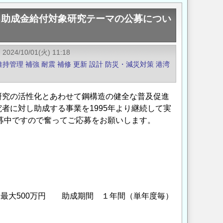
る助成金給付対象研究テーマの公募につい
2024/10/01(火) 11:18
維持管理
補強
耐震
補修
更新
設計
防災・減災対策
港湾
研究の活性化とあわせて鋼構造の健全な普及促進
者に対し助成する事業を1995年より継続して実
公募中ですので奮ってご応募をお願いします。
最大500万円 助成期間 １年間（単年度毎）