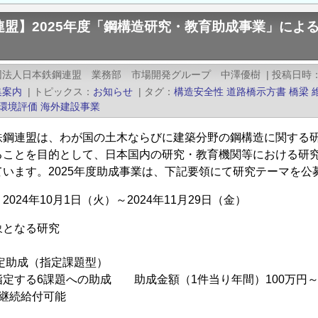
連盟】2025年度「鋼構造研究・教育助成事業」によ
団法人日本鉄鋼連盟 業務部 市場開発グループ 中澤優樹
|
投稿日時
集案内
|
トピックス
お知らせ
|
タグ
構造安全性
道路橋示方書
橋梁
環境評価
海外建設事業
鉄鋼連盟は、わが国の土木ならびに建築分野の鋼構造に関する
ることを目的として、日本国内の研究・教育機関等における研究
ています。2025年度助成事業は、下記要領にて研究テーマを
024年10月1日（火）～2024年11月29日（金）
象となる研究
定助成（指定課題型）
定する6課題への助成 助成金額（1件当り年間）100万円～
継続給付可能