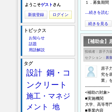
１．募集期間 2
ようこそ
ゲスト
さん
....続きを読む
新規登録
ログイン
【日
続きを見る
本
トピックス
鉄
お知らせ
【補助金】
鋼
話題
連
用語解説
投稿者
原子力
盟】
セクション
募
2026
タグ
年
原子
設計
鋼・コ
度
究を
「鋼
業」
ンクリート
構
--------------------
<補助の対象>
造
施工・マネジ
■実施機関
研
大学、高等専
メント
地
究・
■事業内容
教