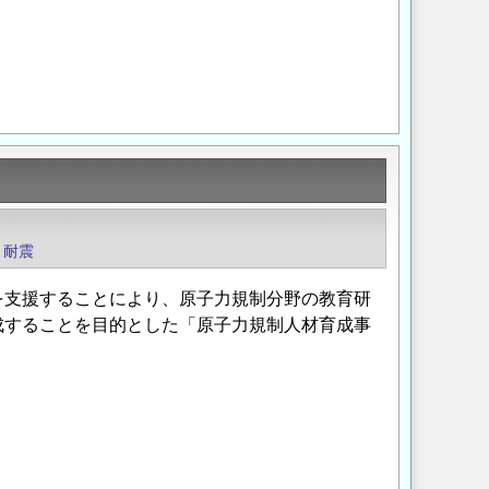
Opens in a new wi
Opens in a new
耐震
を支援することにより、原子力規制分野の教育研
成することを目的とした「原子力規制人材育成事