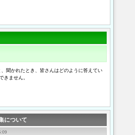
Opens in a new wi
Opens in a new
と、聞かれたとき、皆さんはどのように答えてい
できません。
Opens in a new wi
Opens in a new
募集について
5:09