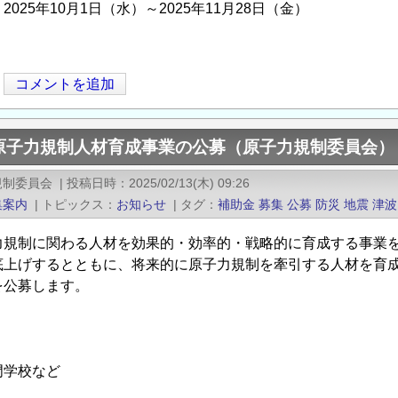
025年10月1日（水）～2025年11月28日（金）
コメントを追加
原子力規制人材育成事業の公募（原子力規制委員会）
規制委員会
|
投稿日時
2025/02/13(木) 09:26
集案内
|
トピックス
お知らせ
|
タグ
補助金
募集
公募
防災
地震
津波
力規制に関わる人材を効果的・効率的・戦略的に育成する事業
底上げするとともに、将来的に原子力規制を牽引する人材を育
を公募します。
門学校など