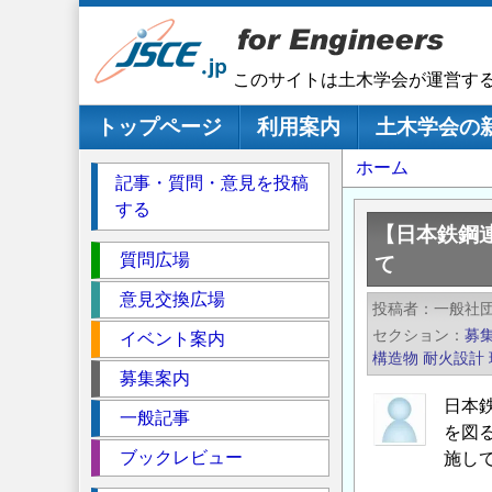
メ
イ
ン
このサイトは土木学会が運営す
コ
ン
メインナビゲーション
トップページ
利用案内
土木学会の
テ
パ
ホーム
ン
記事・質問・意見を投稿
ツ
ン
する
に
く
【日本鉄鋼
移
セ
ず
質問広場
て
動
ク
意見交換広場
投稿者
一般社
シ
セクション
募
イベント案内
ョ
構造物
耐火設計
ン
募集案内
日本
一般記事
を図
ブックレビュー
施し