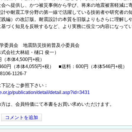
社会へ提供し、かつ被災事例から学び、将来の地震被害軽減に
設計や耐震工学分野の第一線で活躍している技術者や研究者の
実践編）の改訂版。耐震設計の本質を旧版よりもさらに理解し
に基づく知見を反映するなど、より実務に役立つ内容になって
工学委員会 地震防災技術普及小委員会
式会社大林組・樋口 俊一）
円（本体4,500円+税）
460円（本体4,055円+税） ■送料：600円（本体546円+税）
8106-1126-7
は下記をご参照下さい：
e.or.jp/publication/detail/detail.asp?id=3431
の方は、会員特価にて本書をお買い求めいただけます。
コメントを追加