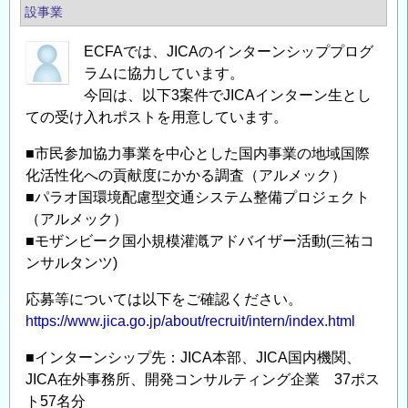
年
設事業
度
ECFAでは、JICAのインターンシッププログ
「鋼
ラムに協力しています。
構
今回は、以下3案件でJICAインターン生とし
造
ての受け入れポストを用意しています。
研
究・
■市民参加協力事業を中心とした国内事業の地域国際
教
化活性化への貢献度にかかる調査（アルメック）
育
■パラオ国環境配慮型交通システム整備プロジェクト
助
（アルメック）
成
■モザンビーク国小規模灌漑アドバイザー活動(三祐コ
事
ンサルタンツ)
業」
応募等については以下をご確認ください。
に
https://www.jica.go.jp/about/recruit/intern/index.html
よ
る
■インターンシップ先：JICA本部、JICA国内機関、
助
JICA在外事務所、開発コンサルティング企業 37ポス
成
ト57名分