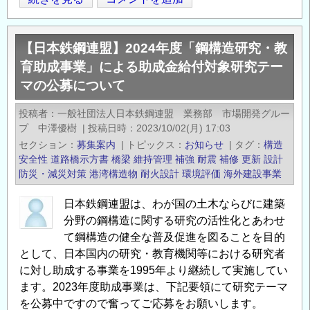
Opens in
Opens
成
桁、
【日本鉄鋼連盟】2024年度「鋼構造研究・教
非
育助成事業」による助成金給付対象研究テー
合
マの公募について
成
桁
投稿者
一般社団法人日本鉄鋼連盟 業務部 市場開発グルー
で
プ 中澤優樹
|
投稿日時
2023/10/02(月) 17:03
の
セクション
募集案内
|
トピックス
お知らせ
|
タグ
構造
許
安全性
道路橋示方書
橋梁
維持管理
補強
耐震
補修
更新
設計
容
防災・減災対策
港湾構造物
耐火設計
環境評価
海外建設事業
応
日本鉄鋼連盟は、わが国の土木ならびに建築
力
分野の鋼構造に関する研究の活性化とあわせ
低
て鋼構造の健全な普及促進を図ることを目的
減
として、日本国内の研究・教育機関等における研究者
に
に対し助成する事業を1995年より継続して実施してい
つ
ます。2023年度助成事業は、下記要領にて研究テーマ
い
を公募中ですので奮ってご応募をお願いします。