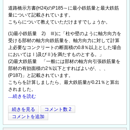
ト
研
マ
道路橋示方書(H24)のP185～に最小鉄筋量と最大鉄筋
究・
ネ
量について記載されています。
教
こちらについて教えていただけますでしょうか。
ジ
育
メ
(1)最小鉄筋量 2) Ⅲ)に「柱や壁のように軸方向力を
助
ン
受ける部材の軸方向鉄筋量を、軸方向力に対して計算
成
ト
上必要なコンクリートの断面積の0.8％以上とした場合
事
の
においてはⅠ)及びⅡ)を満たすものとする。」
業」
意
(2)最大鉄筋量 「一般には部材の軸方向引張鉄筋量を
に
義
部材の有効面積の2％以下とすればよいが、、、
よ
と
(P187)」と記載されています。
る
実
こちらを計算しましたら、最大鉄筋量が0.21％と算出
助
装」
されました。
成
の
....続きを読む
金
ご
給
案
最
続きを見る
コメント数 2
付
Opens in
Opens
内
小
コメントを追加
対
の
鉄