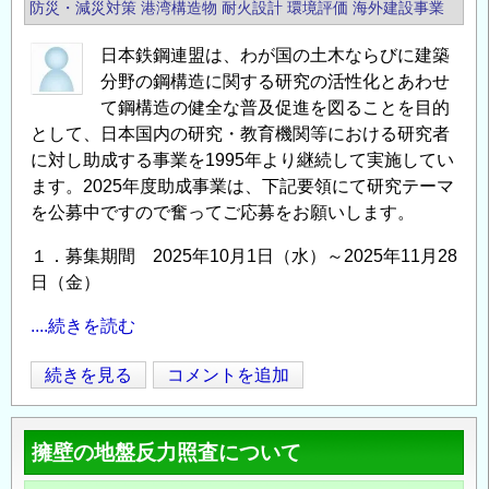
防災・減災対策
港湾構造物
耐火設計
環境評価
海外建設事業
日本鉄鋼連盟は、わが国の土木ならびに建築
分野の鋼構造に関する研究の活性化とあわせ
て鋼構造の健全な普及促進を図ることを目的
として、日本国内の研究・教育機関等における研究者
に対し助成する事業を1995年より継続して実施してい
ます。2025年度助成事業は、下記要領にて研究テーマ
を公募中ですので奮ってご応募をお願いします。
１．募集期間 2025年10月1日（水）～2025年11月28
日（金）
....続きを読む
【日
続きを見る
コメントを追加
Opens in
Opens
本
鉄
擁壁の地盤反力照査について
鋼
連