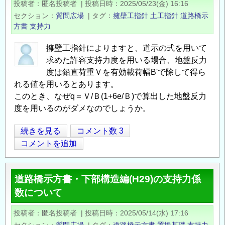
投稿者
匿名投稿者
|
投稿日時
2025/05/23(金) 16:16
盟】
セクション
質問広場
|
タグ
擁壁工指針
土工指針
道路橋示
2026
方書
支持力
年
度
擁壁工指針によりますと、道示の式を用いて
求めた許容支持力度を用いる場合、地盤反力
「鋼
度は鉛直荷重Ｖを有効載荷幅B'で除して得ら
構
れる値を用いるとあります。
造
このとき、なぜq＝Ｖ/Ｂ(1+6e/Ｂ)で算出した地盤反力
研
度を用いるのがダメなのでしょうか。
究・
教
擁
続きを見る
コメント数 3
育
Opens in
Opens
壁
コメントを追加
助
の
成
地
事
道路橋示方書・下部構造編(H29)の支持力係
盤
業」
数について
反
に
力
よ
投稿者
匿名投稿者
|
投稿日時
2025/05/14(水) 17:16
照
る