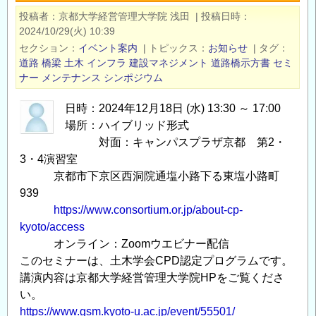
構
投稿者
京都大学経営管理大学院 浅田
|
投稿日時
て
造
2024/10/29(火) 10:39
の
編
セクション
イベント案内
|
トピックス
お知らせ
|
タグ
(H29)
道路
橋梁
土木
インフラ
建設マネジメント
道路橋示方書
セミ
の
ナー
メンテナンス
シンポジウム
支
日時：2024年12月18日 (水) 13:30 ～ 17:00
持
場所：ハイブリッド形式
力
対面：キャンパスプラザ京都 第2・
係
3・4演習室
数
京都市下京区西洞院通塩小路下る東塩小路町
に
939
つ
https://www.consortium.or.jp/about-cp-
い
kyoto/access
て
オンライン：Zoomウエビナー配信
の
このセミナーは、土木学会CPD認定プログラムです。
講演内容は京都大学経営管理大学院HPをご覧くださ
い。
https://www.gsm.kyoto-u.ac.jp/event/55501/