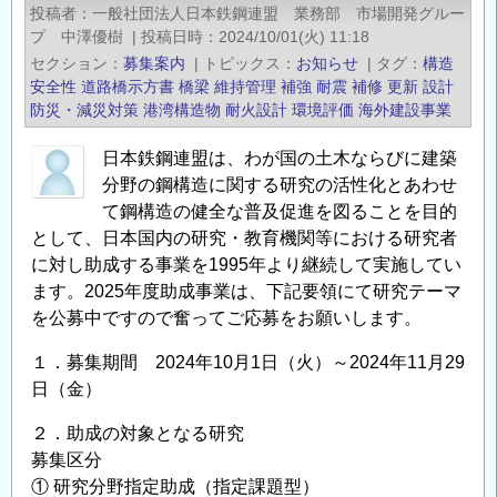
投稿者
一般社団法人日本鉄鋼連盟 業務部 市場開発グルー
理
プ 中澤優樹
|
投稿日時
2024/10/01(火) 11:18
大
セクション
募集案内
|
トピックス
お知らせ
|
タグ
構造
学
安全性
道路橋示方書
橋梁
維持管理
補強
耐震
補修
更新
設計
院
防災・減災対策
港湾構造物
耐火設計
環境評価
海外建設事業
道
日本鉄鋼連盟は、わが国の土木ならびに建築
路
分野の鋼構造に関する研究の活性化とあわせ
ア
て鋼構造の健全な普及促進を図ることを目的
セ
として、日本国内の研究・教育機関等における研究者
ッ
に対し助成する事業を1995年より継続して実施してい
ト
ます。2025年度助成事業は、下記要領にて研究テーマ
マ
を公募中ですので奮ってご応募をお願いします。
ネ
ジ
１．募集期間 2024年10月1日（火）～2024年11月29
メ
日（金）
ン
２．助成の対象となる研究
ト
募集区分
政
① 研究分野指定助成（指定課題型）
策