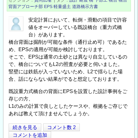
セクション
質問広場
|
タグ
設計
耐震
橋
下部工
橋台
橋台
で
背面アプローチ部
EPS
軽量盛土
道路橋示方書
の
イ
安定計算において、転倒・滑動の項目で許容
ン
値をオーバーしている既設橋台（重力式橋
タ
台）があります。
橋台背面は掘削が可能な条件（通行止め可）であるた
ー
め、EPSの適用が可能か検討しております。
ン
そこで、EPSは通常の土砂とは異なり自立しているの
生
で、橋台についてもL2の照査が必要と伺いました。
募
竪壁には鉄筋が入っていないため、L2で揺らした場
集
合、話にならない結果がでると想定しております。
の
既設重力式橋台の背面にEPSを設置した設計事例をご
存じの方、
L1のみの計算で良しとしたケースや、根拠をご存じで
あれば教えて頂けませんでしょうか。
既
続きを見る
コメント数 2
Opens in
Opens
設
コメントを追加