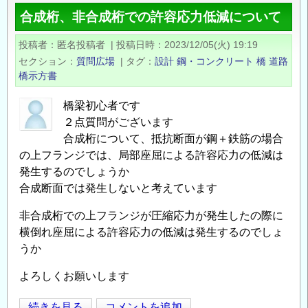
象
筋
合成桁、非合成桁での許容応力低減について
研
量
究
最
投稿者
匿名投稿者
|
投稿日時
2023/12/05(火) 19:19
テ
大
セクション
質問広場
|
タグ
設計
鋼・コンクリート
橋
道路
ー
鉄
橋示方書
マ
筋
の
量
橋梁初心者です
公
２点質問がございます
の
募
合成桁について、抵抗断面が鋼＋鉄筋の場合
の上フランジでは、局部座屈による許容応力の低減は
に
発生するのでしょうか
つ
合成断面では発生しないと考えています
い
て
非合成桁での上フランジが圧縮応力が発生したの際に
の
横倒れ座屈による許容応力の低減は発生するのでしょ
うか
よろしくお願いします
合
続きを見る
コメントを追加