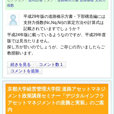
セクション
質問広場
|
タグ
道路橋示方書
置換基礎
支持力
査
係数
助
に
成
つ
平成29年版の道路橋示方書・下部構造編には
金
い
支持力係数(Nc,Nq,Nr)の算定方法や計算式は
給
て
記載されていますでしょうか？
付
平成24年版に載っているようなのですが、平成29年度
の
対
版では見当たりません。
象
探し方が甘いのでしょうが、ご存じの方いましたらご
研
教授願います。
究
テ
道
続きを見る
コメント数 1
ー
Opens in
Opens
路
コメントを追加
マ
橋
の
示
京都大学経営管理大学院 道路アセットマネジ
公
方
募
メント政策講座セミナー「デジタルインフラ
書・
に
アセットマネジメントの意義と実装」のご案
下
つ
内
部
い