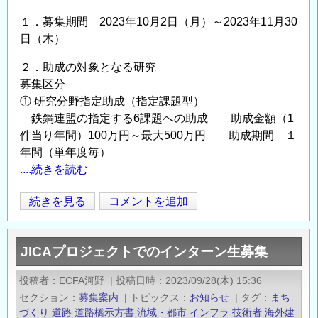
て
の
１．募集期間 2023年10月2日（月）～2023年11月30
日（木）
２．助成の対象となる研究
募集区分
① 研究分野指定助成（指定課題型）
鉄鋼連盟の指定する6課題への助成 助成金額（1
件当り年間）100万円～最大500万円 助成期間 １
年間（単年度毎）
....続きを読む
【日
続きを見る
コメントを追加
Opens in
Opens
本
鉄
JICAプロジェクトでのインターン生募集
鋼
連
投稿者
ECFA河野
|
投稿日時
2023/09/28(木) 15:36
盟】
セクション
募集案内
|
トピックス
お知らせ
|
タグ
まち
2024
づくり
道路
道路橋示方書
流域・都市
インフラ
技術者
海外建