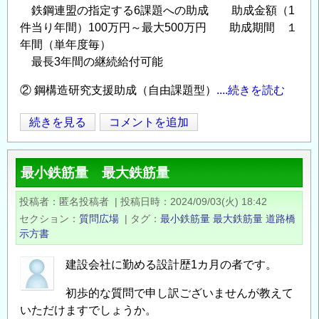
鉄鋼連盟の指定する6課題への助成 助成金額（1
講
件当り年間）100万円～最大500万円 助成期間 １
座
年間（単年度毎）
セ
最長3年間の継続給付可能
ミ
ナ
② 鋼構造研究支援助成（自由課題型）
....続きを読む
ー
【日
続きを見る
コメントを追加
「デ
Opens in
Opens
本
ジ
鉄
タ
最小鉄筋量 最大鉄筋量
鋼
ル
連
イ
投稿者
匿名投稿者
|
投稿日時
2024/09/03(火) 18:42
盟】
ン
セクション
質問広場
|
タグ
最小鉄筋量
最大鉄筋量
道路橋
2025
フ
示方書
年
ラ
度
建設会社に勤める設計歴1カ月の者です。
ア
「鋼
セ
初歩的な質問で申し訳ございませんが教えて
構
ッ
いただけますでしょうか。
造