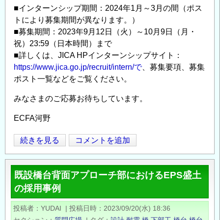
金
■インターンシップ期間：2024年1月～3月の間（ポス
給
トにより募集期間が異なります。）
付
■募集期間：2023年9月12日（火）～10月9日（月・
対
祝）23:59（日本時間）まで
■詳しくは、JICA HPインターンシップサイト：
象
https://www.jica.go.jp/recruit/intern/で
、募集要項、募集
研
ポスト一覧などをご覧ください。
究
テ
みなさまのご応募お待ちしています。
ー
マ
ECFA河野
の
JICA
続きを見る
コメントを追加
公
Opens in
Opens
プ
募
ロ
に
既設橋台背面アプローチ部におけるEPS盛土
ジ
つ
の採用事例
ェ
い
ク
て
投稿者
YUDAI
|
投稿日時
2023/09/20(水) 18:36
ト
の