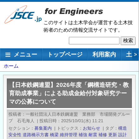
メ
イ
ン
このサイトは土木学会が運営する土木技
コ
術者のための情報交流サイトです。
ン
検
テ
索
ン
メインナビゲーション
メニュー
トップページ
利用案内
土木
>
ツ
に
パ
ホーム
移
ン
動
く
【日本鉄鋼連盟】2026年度「鋼構造研究・教
ず
育助成事業」による助成金給付対象研究テー
マの公募について
投稿者
一般社団法人日本鉄鋼連盟 業務部 市場開発グルー
プ 石毛海人
|
投稿日時
2025/10/01(水) 11:21
セクション
募集案内
|
トピックス
お知らせ
|
タグ
構造
安全性
道路橋示方書
橋梁
維持管理
補強
耐震
補修
更新
設計