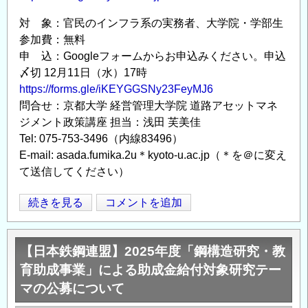
対 象：官民のインフラ系の実務者、大学院・学部生
参加費：無料
申 込：Googleフォームからお申込みください。申込
〆切 12月11日（水）17時
https://forms.gle/iKEYGGSNy23FeyMJ6
問合せ：京都大学 経営管理大学院 道路アセットマネ
ジメント政策講座 担当：浅田 芙美佳
Tel: 075-753-3496（内線83496）
E-mail: asada.fumika.2u＊kyoto-u.ac.jp（＊を＠に変え
て送信してください）
京
続きを見る
コメントを追加
Opens in
Opens
都
大
【日本鉄鋼連盟】2025年度「鋼構造研究・教
学
育助成事業」による助成金給付対象研究テー
経
マの公募について
営
管