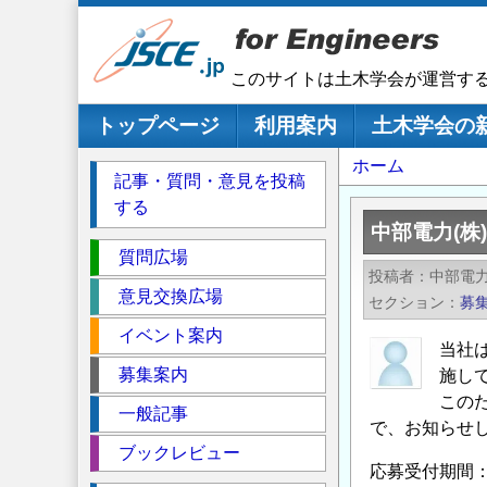
メ
イ
ン
このサイトは土木学会が運営す
コ
ン
メインナビゲーション
トップページ
利用案内
土木学会の
テ
パ
ホーム
ン
記事・質問・意見を投稿
ツ
ン
する
に
く
中部電力(株
移
セ
ず
質問広場
動
投稿者
中部電力
ク
意見交換広場
セクション
募
シ
イベント案内
ョ
当社
ン
募集案内
施し
この
一般記事
で、お知らせ
ブックレビュー
応募受付期間：2