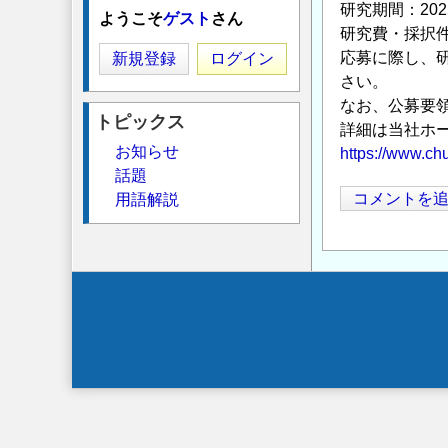
研究期間：20
ようこそ
ゲスト
さん
研究費・採択件
応募に際し、
新規登録
ログイン
さい。
なお、公募要
トピックス
詳細は当社ホ
お知らせ
https://www.ch
話題
コメントを
用語解説
Secondary
menu