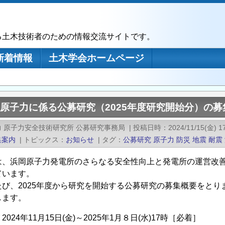
る土木技術者のための情報交流サイトです。
新着情報
土木学会ホームページ
)原子力に係る公募研究（2025年度研究開始分）の
 原子力安全技術研究所 公募研究事務局
|
投稿日時
2024/11/15(金) 1
集案内
|
トピックス
お知らせ
|
タグ
公募研究
原子力
防災
地震
耐震
は、浜岡原子力発電所のさらなる安全性向上と発電所の運営改
ています。
たび、2025年度から研究を開始する公募研究の募集概要をとり
します。
024年11月15日(金)～2025年1月８日(水)17時［必着］