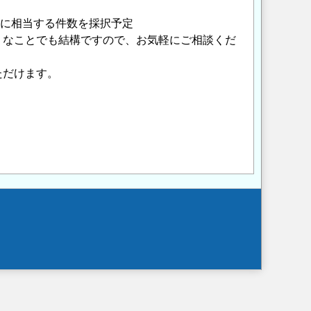
万円に相当する件数を採択予定
うなことでも結構ですので、お気軽にご相談くだ
ただけます。
Opens in a new wi
Opens in a new