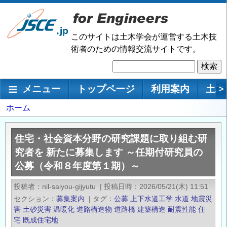
メ
イ
ン
このサイトは土木学会が運営する土木技
コ
術者のための情報交流サイトです。
ン
検
テ
索
ン
メインナビゲーション
メニュー
トップページ
利用案内
土木
>
ツ
に
パ
ホーム
移
ン
動
く
住宅・社会資本分野の研究課題に取り組む研
ず
究者を 新たに募集します ～任期付研究員の
公募（令和８年度第１期）～
投稿者
nil-saiyou-gijyutu
|
投稿日時
2026/05/21(木) 11:51
セクション
募集案内
|
タグ
公募
上下水道工学
水道
地震災
害
土砂災害
温暖化
道路構造物
道路橋
建築構造
耐震性能
住
宅
既成住宅地