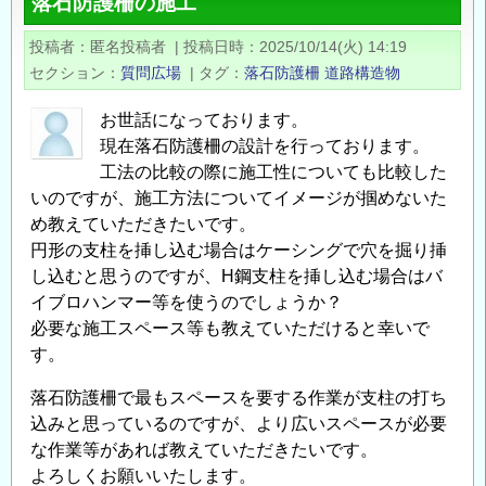
落石防護柵の施工
会
の
資
公
投稿者
匿名投稿者
|
投稿日時
2025/10/14(火) 14:19
本
募
セクション
質問広場
|
タグ
落石防護柵
道路構造物
分
（令
野
和
お世話になっております。
に
８
現在落石防護柵の設計を行っております。
お
年
工法の比較の際に施工性についても比較した
け
いのですが、施工方法についてイメージが掴めないた
度
め教えていただきたいです。
る
第
円形の支柱を挿し込む場合はケーシングで穴を掘り挿
研
１
し込むと思うのですが、H鋼支柱を挿し込む場合はバ
究
期）
イブロハンマー等を使うのでしょうか？
職
～
必要な施工スペース等も教えていただけると幸いで
員
の
す。
を
公
落石防護柵で最もスペースを要する作業が支柱の打ち
募
込みと思っているのですが、より広いスペースが必要
し
な作業等があれば教えていただきたいです。
ま
よろしくお願いいたします。