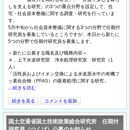
しを支える研究」の3つの重点分野を設定して、住
宅・社会資本整備に関する調査・研究を行っていま
す。
5月中旬から社会資本整備に関する3つの分野で任期付
研究員を募集しているところですが、本日から新たに
5つの分野で任期付研究員を募集します。
＜新たに公募する職名及び職務内容＞
４．上下水道研究部 浄水処理研究室 研究官（1
人）
「活性炭およびイオン交換による水道原水中の有機フ
ッ素化合物（PFAS）の吸着処理に関する研究」
....続きを読む
国
続きを見る
コメントを追加
Opens in
Opens
総
研
国土交通省国土技術政策総合研究所 任期付
「任
研究員（つくば）公募のお知らせ
期