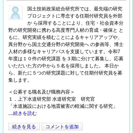
国土技術政策総合研究所では、最先端の研究
プロジェクトに専念する任期付研究員を外部
か ら採用することにより、住宅・社会資本分
野の研究開発に携わる高度専門人材の育成・確保と と
もに、研究実績を積むことによるキャリアアップや、
異分野から国土交通分野の研究開発へ の参画等、博士
人材の多様なキャリアパスを支援しています。令和7
年度は１０件の研究課題 を３期に分けて募集し、応募
いただいた方の中から５名を採用しました。 本日か
ら、新たに５つの研究課題に対して任期付研究員を募
集します。
＜公募する職名及び職務内容＞
１．上下水道研究部 水道研究室 研究官
「水道施設における地震被害の軽減に関する研究」
....続きを読む
住
続きを見る
コメントを追加
Opens in
Opens