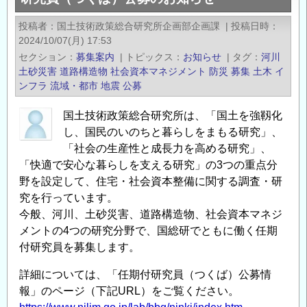
付
投稿者
国土技術政策総合研究所企画部企画課
|
投稿日時
研
2024/10/07(月) 17:53
究
セクション
募集案内
|
トピックス
お知らせ
|
タグ
河川
員」
土砂災害
道路構造物
社会資本マネジメント
防災
募集
土木
イ
の
ンフラ
流域・都市
地震
公募
公
国土技術政策総合研究所は、「国土を強靱化
募
し、国民のいのちと暮らしをまもる研究」、
～
「社会の生産性と成長力を高める研究」、
社
「快適で安心な暮らしを支える研究」の3つの重点分
会
野を設定して、住宅・社会資本整備に関する調査・研
資
究を行っています。
本
今般、河川、土砂災害、道路構造物、社会資本マネジ
整
メントの4つの研究分野で、国総研でともに働く任期
備
付研究員を募集します。
に
関
詳細については、「任期付研究員（つくば）公募情
報」のページ（下記URL）をご覧ください。
す