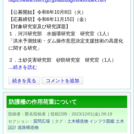
https://www.nilim.go.jp/lab/bbg/ninki/index.htm
る
５
【公募開始】令和6年10月8日（火）
つ
【応募締切】令和6年11月15日（金）
の
【対象研究室及び研究課題】
分
１．河川研究部 水循環研究室 研究官（1人）
野
「洪水予測技術・ダム操作意思決定支援技術の高度化
で
に関する研究」
新
２．土砂災害研究部 砂防研究室 研究官（1人）
た
....続きを読む
に
研
国
続きを見る
コメントを追加
究
Opens in
Opens
土
者
交
を
防護柵の作用荷重について
通
募
省
集
投稿者
匿名投稿者
|
投稿日時
2023/12/01(金) 09:19
国
し
セクション
質問広場
|
タグ
土木構造物
インフラ図鑑
土木
土
設計
ま
道路構造物
技