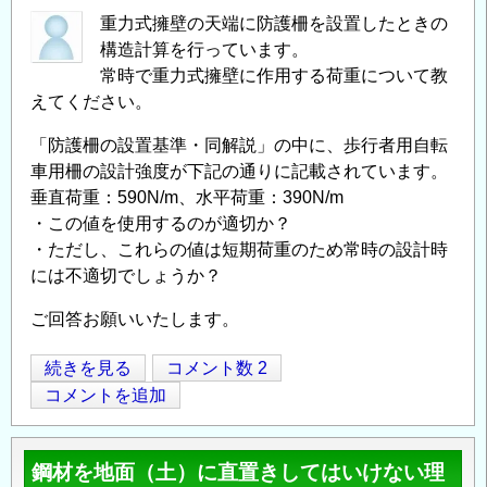
す
術
重力式擁壁の天端に防護柵を設置したときの
～
構造計算を行っています。
政
の
常時で重力式擁壁に作用する荷重について教
策
えてください。
総
合
「防護柵の設置基準・同解説」の中に、歩行者用自転
研
車用柵の設計強度が下記の通りに記載されています。
究
垂直荷重：590N/m、水平荷重：390N/m
所
・この値を使用するのが適切か？
任
・ただし、これらの値は短期荷重のため常時の設計時
期
には不適切でしょうか？
付
ご回答お願いいたします。
研
究
防
続きを見る
コメント数 2
員
Opens in
Opens
護
コメントを追加
（つ
柵
く
の
ば）
鋼材を地面（土）に直置きしてはいけない理
作
公