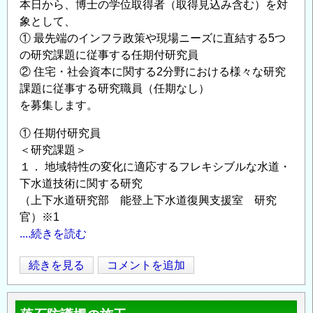
究
本日から、博士の学位取得者（取得見込み含む）を対
象として、
者
① 最先端のインフラ政策や現場ニーズに直結する5つ
を
の研究課題に従事する任期付研究員
新
② 住宅・社会資本に関する2分野における様々な研究
た
課題に従事する研究職員（任期なし）
に
を募集します。
募
集
① 任期付研究員
し
＜研究課題＞
ま
１． 地域特性の変化に適応するフレキシブルな水道・
す
下水道技術に関する研究
～
（上下水道研究部 能登上下水道復興支援室 研究
任
官）※1
期
....続きを読む
付
住
続きを見る
コメントを追加
研
Opens in
Opens
宅・
究
社
員