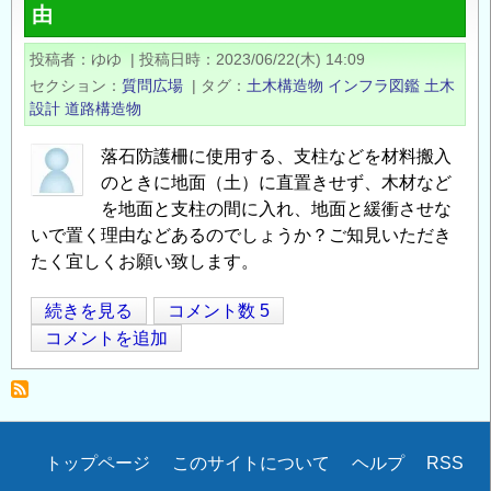
由
用
募
荷
の
投稿者
ゆゆ
|
投稿日時
2023/06/22(木) 14:09
重
お
セクション
質問広場
|
タグ
土木構造物
インフラ図鑑
土木
に
知
設計
道路構造物
つ
ら
い
落石防護柵に使用する、支柱などを材料搬入
せ
て
のときに地面（土）に直置きせず、木材など
の
の
を地面と支柱の間に入れ、地面と緩衝させな
いで置く理由などあるのでしょうか？ご知見いただき
たく宜しくお願い致します。
鋼
続きを見る
コメント数 5
Opens in
Opens
材
コメントを追加
を
地
面
（土）
Secondary
トップページ
このサイトについて
ヘルプ
RSS
に