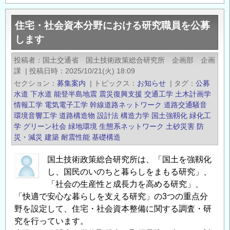
宅・
社
住宅・社会資本分野における研究職員を公募
会
します
資
本
投稿者
国土交通省 国土技術政策総合研究所 企画部 企画
分
課
|
投稿日時
2025/10/21(火) 18:09
野
セクション
募集案内
|
トピックス
お知らせ
|
タグ
公募
の
水道
下水道
能登半島地震
震災復興支援
交通工学
土木計画学
研
情報工学
電気電子工学
幹線道路ネットワーク
道路交通騒音
環境音響工学
道路構造物
設計法
構造力学
国土強靱化
緑化工
究
学
グリーン社会
緑地環境
生態系ネットワーク
土砂災害
防
課
災・減災
建築
耐震性能
基礎構造
題
に
国土技術政策総合研究所は、「国土を強靱化
取
し、国民のいのちと暮らしをまもる研究」、
り
「社会の生産性と成長力を高める研究」、
組
「快適で安心な暮らしを支える研究」の3つの重点分
む
野を設定して、住宅・社会資本整備に関する調査・研
研
究を行っています。