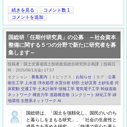
す
の
落
続きを見る
コメント数 1
Opens in
Opens
石
コメントを追加
防
護
国総研「任期付研究員」の公募 ～社会資本
柵
整備に関する５つの分野で新たに研究者を募
の
集します～
施
工
投稿者
国土交通省国土技術政策総合研究所企画課
|
投稿日
の
時
2025/06/13(金) 17:57
セクション
募集案内
|
トピックス
お知らせ
|
タグ
公募
衛生工学
上水道
浄水処理
水質分析
砂防
土砂災害
土砂生産
河
床変動
交通工学
土木計画学
情報工学
電気電子工学
幹線道路
ネットワーク
構造力学
道路構造物
コンクリート
緑化工学
緑
地環境
生態系ネットワーク
AI
国総研は、「国土を強靱化し、国民のいのち
と暮らしをまもる研究」、「社会の生産性と
成長力を高める研究」、「快適で安心な暮ら