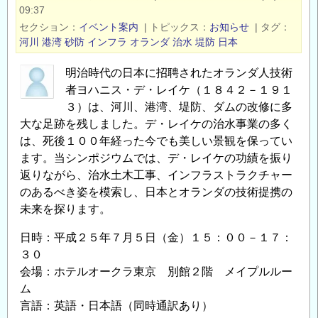
書
09:37
籍
セクション
イベント案内
|
トピックス
お知らせ
|
タグ
の
河川
港湾
砂防
インフラ
オランダ
治水
堤防
日本
明治時代の日本に招聘されたオランダ人技術
者ヨハニス・デ・レイケ（１８４２－１９１
３）は、河川、港湾、堤防、ダムの改修に多
大な足跡を残しました。デ・レイケの治水事業の多く
は、死後１００年経った今でも美しい景観を保ってい
ます。当シンポジウムでは、デ・レイケの功績を振り
返りながら、治水土木工事、インフラストラクチャー
のあるべき姿を模索し、日本とオランダの技術提携の
未来を探ります。
日時：平成２５年７月５日（金）１５：００－１７：
３０
会場：ホテルオークラ東京 別館２階 メイプルルー
ム
言語：英語・日本語（同時通訳あり）