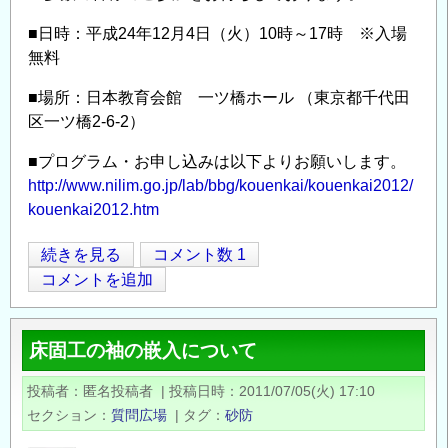
ン
■日時：平成24年12月4日（火）10時～17時 ※入場
フ
無料
ラ
ス
■場所：日本教育会館 一ツ橋ホール （東京都千代田
ト
区一ツ橋2-6-2）
ラ
ク
■プログラム・お申し込みは以下よりお願いします。
チ
http://www.nilim.go.jp/lab/bbg/kouenkai/kouenkai2012/
ャ
kouenkai2012.htm
ー
平
続きを見る
コメント数 1
へ
Opens in
Opens
成
コメントを追加
の
24
提
年
言」
床固工の袖の嵌入について
度
の
「国
投稿者
匿名投稿者
|
投稿日時
2011/07/05(火) 17:10
土
セクション
質問広場
|
タグ
砂防
技