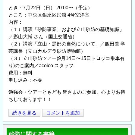
とき：7月22日（日） 20:00〜（予定）
ところ：中央区銀座区民館 4号室洋室
内容：
（１）講演「砂防事業、および立山砂防の基礎知識」
／影山大輔 さん（国土交通省）
（２）講演「立山・黒部の自然について」／飯田肇 学
芸課長（立山カルデラ砂防博物館）
（３）立山砂防ツアー(9月14日〜15日トロッコ乗車有
り)のご案内／acoico スタッフ
費用：無料
申し込み：不要
勉強会・ツアーともども 皆さまのご参加、心よりお待
ちしております！！
7/22(日)
続きを見る
コメントを追加
Opens in
Opens
立
山
砂防に関する書籍