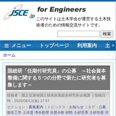
メ
イ
ン
このサイトは土木学会が運営する土木技
コ
術者のための情報交流サイトです。
ン
検
テ
索
ン
メインナビゲーション
メニュー
トップページ
利用案内
土木
>
ツ
に
パ
ホーム
移
ン
動
く
国総研「任期付研究員」の公募 ～社会資本
ず
整備に関する５つの分野で新たに研究者を募
集します～
投稿者
国土交通省国土技術政策総合研究所企画課
|
投稿日
時
2025/06/13(金) 17:57
セクション
募集案内
|
トピックス
お知らせ
|
タグ
公募
衛生工学
上水道
浄水処理
水質分析
砂防
土砂災害
土砂生産
河