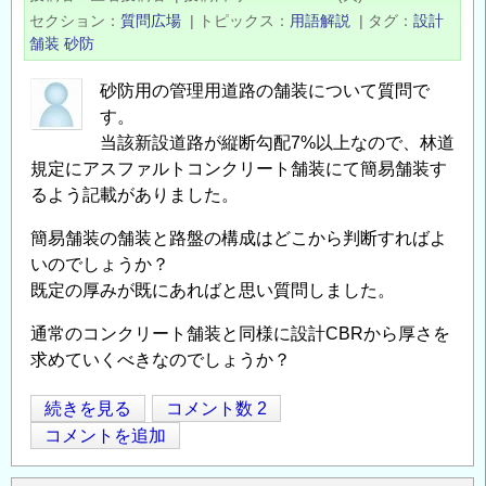
員
セクション
質問広場
|
トピックス
用語解説
|
タグ
設計
を
（つ
舗装
砂防
募
く
集
ば）
砂防用の管理用道路の舗装について質問で
し
す。
の
ま
当該新設道路が縦断勾配7%以上なので、林道
公
す
規定にアスファルトコンクリート舗装にて簡易舗装す
募
～
るよう記載がありました。
の
の
簡易舗装の舗装と路盤の構成はどこから判断すればよ
いのでしょうか？
既定の厚みが既にあればと思い質問しました。
通常のコンクリート舗装と同様に設計CBRから厚さを
求めていくべきなのでしょうか？
砂
続きを見る
コメント数 2
Opens in
Opens
防
コメントを追加
の