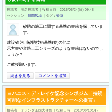
砂
防
投稿者
匿名投稿者
|
投稿日時
2015/05/24(日) 09:48
勉
セクション
質問広場
|
タグ
砂防
強
会
砂防の施工に関する基準の書籍を探していま
@
す。
東
建設省 河川砂防技術基準(案)の他に
京
示方書や道路土工シリーズのような書籍はないのでし
の
ょうか？
ご
案
ご教授願います。
内
の
砂
続きを見る
コメントを追加
Opens in
Opens
防
に
ヨハニス・デ・レイケ記念シンポジム「持続
関
可能なインフラストラクチャーへの提言」
す
る
投稿者
オランダ王国大使館
|
投稿日時
2013/06/10(月)