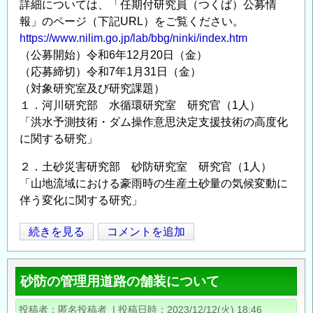
詳細については、「任期付研究員（つくば）公募情
整
報」のページ（下記URL）をご覧ください。
備
https://www.nilim.go.jp/lab/bbg/ninki/index.htm
に
（公募開始）令和6年12月20日（金）
関
（応募締切）令和7年1月31日（金）
す
（対象研究室及び研究課題）
る
１．河川研究部 水循環研究室 研究官（1人）
５
「洪水予測技術・ダム操作意思決定支援技術の高度化
つ
に関する研究」
の
２．土砂災害研究部 砂防研究室 研究官（1人）
分
「山地流域における豪雨時の生産土砂量の気候変動に
野
伴う変化に関する研究」
で
新
任
続きを見る
コメントを追加
Opens in
Opens
た
期
に
付
研
砂防の管理用道路の舗装について
研
究
究
投稿者
者
匿名投稿者
|
投稿日時
2023/12/12(火) 18:46