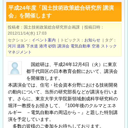
ス・
平成24年度「国土技術政策総合研究所 講演
デ・
会」を開催します
レ
イ
投稿者
国土技術政策総合研究所企画課
|
投稿日時
ケ
2012/11/14(水) 17:03
記
セクション
イベント案内
|
トピックス
お知らせ
|
タグ
念
河川
道路
下水道
港湾
砂防
講演会
電気自動車
空港
ストック
シ
マネジメント
ン
国総研は、平成24年12月4日（火）に東京
ポ
都千代田区の日本教育会館において、講演会
ジ
を開催致します。
ム
本講演会では、住宅・社会資本分野における技術開発
「持
の動向について、当所の研究部長などが講演を行いま
続
す。さらに、東京大学大学院新領域創成科学研究科の
可
堀洋一教授をお招きして、『100年後のクルマとエネ
能
ルギー －電気自動車の周辺から－』と題した特別講
な
演を予定しています。
イ
多数の皆様のご参加をお待ちしております。