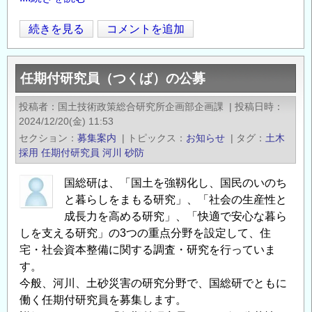
国
続きを見る
コメントを追加
Opens in
Opens
総
研
任期付研究員（つくば）の公募
「任
期
投稿者
国土技術政策総合研究所企画部企画課
|
投稿日時
付
2024/12/20(金) 11:53
研
セクション
募集案内
|
トピックス
お知らせ
|
タグ
土木
究
採用
任期付研究員
河川
砂防
員」
国総研は、「国土を強靱化し、国民のいのち
の
と暮らしをまもる研究」、「社会の生産性と
公
成長力を高める研究」、「快適で安心な暮ら
募
しを支える研究」の3つの重点分野を設定して、住
～
宅・社会資本整備に関する調査・研究を行っていま
社
す。
会
今般、河川、土砂災害の研究分野で、国総研でともに
資
働く任期付研究員を募集します。
本