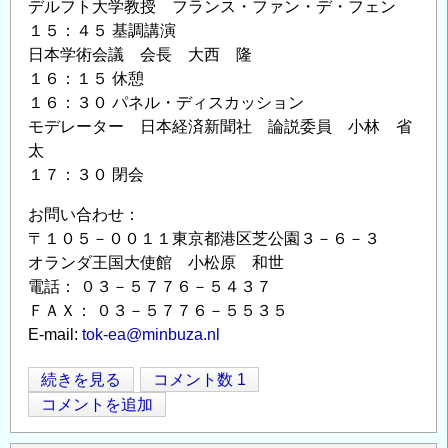
デルフト大学教授 フランス・ファン・デ・フェン
１５：４５ 基調講演
日本学術会議 会長 大西 隆
１６：１５ 休憩
１６：３０ パネル・ディスカッション
モデレーター 日本経済新聞社 論説委員 小林 省
太
１７：３０ 閉会
お問い合わせ：
〒１０５－００１１東京都港区芝公園３－６－３
オランダ王国大使館 小松原 和世
電話： ０３－５７７６－５４３７
ＦＡＸ： ０３－５７７６－５５３５
E-mail:
tok-ea@minbuza.nl
ヨ
続きを見る
コメント数 1
Opens in
Opens
ハ
コメントを追加
ニ