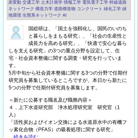
床変動
交通工学
土木計画学
情報工学
電気電子工学
幹線道路
ネットワーク
構造力学
道路構造物
コンクリート
緑化工学
緑
地環境
生態系ネットワーク
AI
国総研は、「国土を強靱化し、国民のいのち
と暮らしをまもる研究」、「社会の生産性と
成長力を高める研究」、「快適で安心な暮ら
しを支える研究」の3つの重点分野を設定して、住
宅・社会資本整備に関する調査・研究を行っていま
す。
5月中旬から社会資本整備に関する3つの分野で任期付
研究員を募集しているところですが、本日から新たに
5つの分野で任期付研究員を募集します。
＜新たに公募する職名及び職務内容＞
４．上下水道研究部 浄水処理研究室 研究官（1
人）
「活性炭およびイオン交換による水道原水中の有機フ
ッ素化合物（PFAS）の吸着処理に関する研究」
....続きを読む