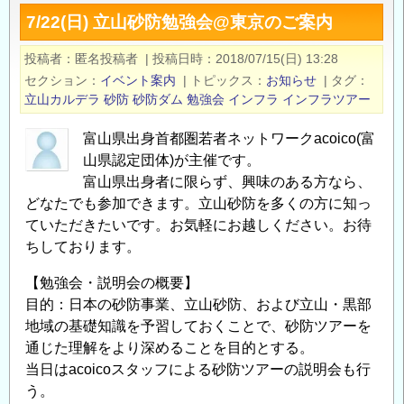
管
7/22(日) 立山砂防勉強会@東京のご案内
理
用
投稿者
匿名投稿者
|
投稿日時
2018/07/15(日) 13:28
道
セクション
イベント案内
|
トピックス
お知らせ
|
タグ
路
立山カルデラ
砂防
砂防ダム
勉強会
インフラ
インフラツアー
の
舗
富山県出身首都圏若者ネットワークacoico(富
山県認定団体)が主催です。
装
富山県出身者に限らず、興味のある方なら、
に
どなたでも参加できます。立山砂防を多くの方に知っ
つ
ていただきたいです。お気軽にお越しください。お待
い
ちしております。
て
の
【勉強会・説明会の概要】
目的：日本の砂防事業、立山砂防、および立山・黒部
地域の基礎知識を予習しておくことで、砂防ツアーを
通じた理解をより深めることを目的とする。
当日はacoicoスタッフによる砂防ツアーの説明会も行
う。