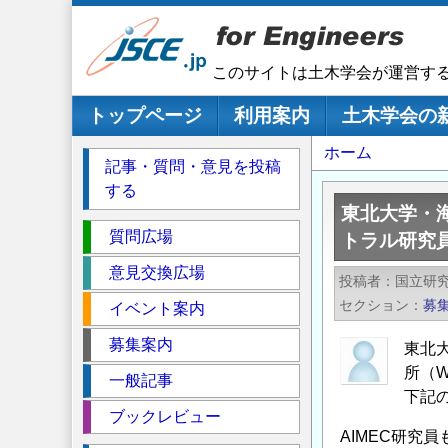
メ
イ
ン
このサイトは土木学会が運営す
コ
ン
メインナビゲーション
トップページ
利用案内
土木学会の
テ
パ
ホーム
ン
記事・質問・意見を投稿
ツ
ン
する
に
く
東北大学・海
移
セ
ず
質問広場
トラル研究員
動
ク
意見交換広場
投稿者
国立研
シ
セクション
募
イベント案内
ョ
ン
募集案内
東北
所（W
一般記事
下記
ブックレビュー
AIMEC研究