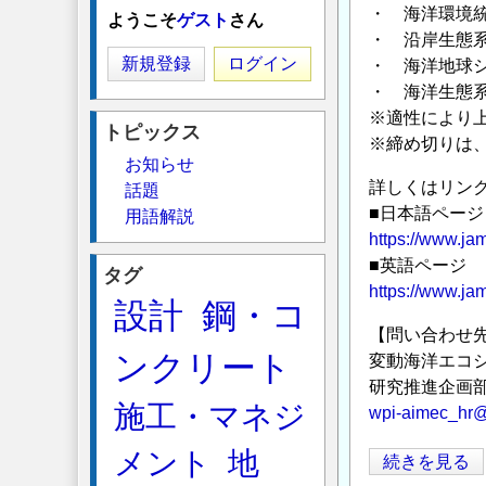
・ 海洋環境
ようこそ
ゲスト
さん
・ 沿岸生態
新規登録
ログイン
・ 海洋地球
・ 海洋生態
※適性により
トピックス
※締め切りは、2
お知らせ
詳しくはリン
話題
■日本語ページ
用語解説
https://www.jam
■英語ページ
タグ
https://www.jam
設計
鋼・コ
【問い合わせ
ンクリート
変動海洋エコシ
研究推進企画
施工・マネジ
wpi-aimec_hr@
メント
地
東
続きを見る