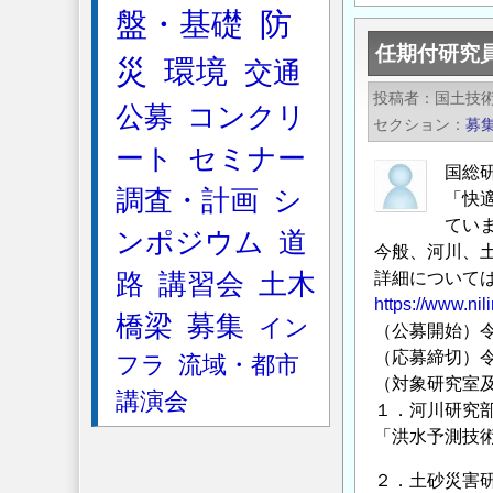
北
盤・基礎
防
大
任期付研究
学・
災
環境
交通
海
投稿者
国土技
公募
コンクリ
洋
セクション
募
研
ート
セミナー
究
国総
調査・計画
シ
開
「快
発
てい
ンポジウム
道
機
今般、河川、
路
講習会
土木
詳細について
構
https://www.nil
変
橋梁
募集
イン
（公募開始）令
動
（応募締切）令
フラ
流域・都市
海
（対象研究室
洋
講演会
１．河川研究
エ
「洪水予測技
コ
シ
２．土砂災害