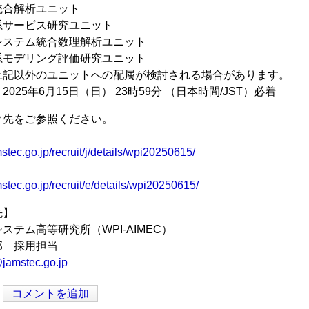
統合解析ユニット
系サービス研究ユニット
システム統合数理解析ユニット
系モデリング評価研究ユニット
上記以外のユニットへの配属が検討される場合があります。
025年6月15日（日） 23時59分 （日本時間/JST）必着
ク先をご参照ください。
stec.go.jp/recruit/j/details/wpi20250615/
stec.go.jp/recruit/e/details/wpi20250615/
先】
ステム高等研究所（WPI-AIMEC）
部 採用担当
jamstec.go.jp
コメントを追加