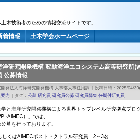
る土木技術者のための情報交流サイトです。
新着情報
土木学会ホームページ
洋研究開発機構 変動海洋エコシステム高等研究所(WP
 公募情報
究開発法人海洋研究開発機構 人事部人事任用課
|
投稿日時
2025/04/30
集案内
|
タグ
公募
研究員
研究員公募
研究員募集
任期付研究員
大学と海洋研究開発機構による世界トップレベル研究拠点プログ
PI-AIMEC）」では、
の公募を行っております。
員もしくはAIMECポストドクトラル研究員 2～3名