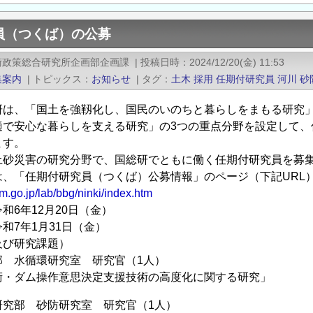
員（つくば）の公募
術政策総合研究所企画部企画課
|
投稿日時
2024/12/20(金) 11:53
集案内
|
トピックス
お知らせ
|
タグ
土木
採用
任期付研究員
河川
砂
研は、「国土を強靱化し、国民のいのちと暮らしをまもる研究
適で安心な暮らしを支える研究」の3つの重点分野を設定して、
ます。
土砂災害の研究分野で、国総研でともに働く任期付研究員を募
は、「任期付研究員（つくば）公募情報」のページ（下記URL
im.go.jp/lab/bbg/ninki/index.htm
和6年12月20日（金）
和7年1月31日（金）
及び研究課題）
部 水循環研究室 研究官（1人）
術・ダム操作意思決定支援技術の高度化に関する研究」
研究部 砂防研究室 研究官（1人）