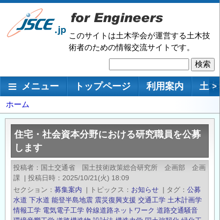
メ
イ
ン
このサイトは土木学会が運営する土木技
コ
術者のための情報交流サイトです。
ン
検
テ
索
ン
メインナビゲーション
メニュー
トップページ
利用案内
土木
>
ツ
に
パ
ホーム
移
ン
動
く
住宅・社会資本分野における研究職員を公募
ず
します
投稿者
国土交通省 国土技術政策総合研究所 企画部 企画
課
|
投稿日時
2025/10/21(火) 18:09
セクション
募集案内
|
トピックス
お知らせ
|
タグ
公募
水道
下水道
能登半島地震
震災復興支援
交通工学
土木計画学
情報工学
電気電子工学
幹線道路ネットワーク
道路交通騒音