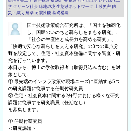
環境音響工学
道路構造物
設計法
構造力学
国土強靱化
緑化工
学
グリーン社会
緑地環境
生態系ネットワーク
土砂災害
防
災・減災
建築
耐震性能
基礎構造
国土技術政策総合研究所は、「国土を強靱化
し、国民のいのちと暮らしをまもる研究」、
「社会の生産性と成長力を高める研究」、
「快適で安心な暮らしを支える研究」の3つの重点分
野を設定して、住宅・社会資本整備に関する調査・研
究を行っています。
本日から、博士の学位取得者（取得見込み含む）を対
象として、
① 最先端のインフラ政策や現場ニーズに直結する5つ
の研究課題に従事する任期付研究員
② 住宅・社会資本に関する2分野における様々な研究
課題に従事する研究職員（任期なし）
を募集します。
① 任期付研究員
＜研究課題＞