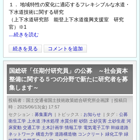
１． 地域特性の変化に適応するフレキシブルな水道・
下水道技術に関する研究
（上下水道研究部 能登上下水道復興支援室 研究
官）※1
....続きを読む
住
続きを見る
コメントを追加
Opens in
Opens
宅・
社
国総研「任期付研究員」の公募 ～社会資本
会
整備に関する５つの分野で新たに研究者を募
資
集します～
本
分
投稿者
国土交通省国土技術政策総合研究所企画課
|
投稿日
野
時
2025/06/13(金) 17:57
に
セクション
募集案内
|
トピックス
お知らせ
|
タグ
公募
お
衛生工学
上水道
浄水処理
水質分析
砂防
土砂災害
土砂生産
河
け
床変動
交通工学
土木計画学
情報工学
電気電子工学
幹線道路
ネットワーク
構造力学
道路構造物
コンクリート
緑化工学
緑
る