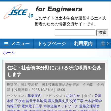
メ
イ
ン
このサイトは土木学会が運営する土木技
コ
術者のための情報交流サイトです。
ン
検
テ
索
ン
メインナビゲーション
メニュー
トップページ
利用案内
土木
>
ツ
に
パ
ホーム
移
ン
動
く
住宅・社会資本分野における研究職員を公募
ず
します
投稿者
国土交通省 国土技術政策総合研究所 企画部 企画
課
|
投稿日時
2025/10/21(火) 18:09
セクション
募集案内
|
トピックス
お知らせ
|
タグ
公募
水道
下水道
能登半島地震
震災復興支援
交通工学
土木計画学
情報工学
電気電子工学
幹線道路ネットワーク
道路交通騒音