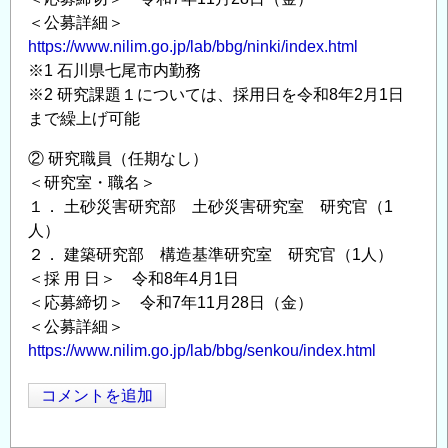
＜公募詳細＞
https://www.nilim.go.jp/lab/bbg/ninki/index.html
※1 石川県七尾市内勤務
※2 研究課題１については、採用日を令和8年2月1日
まで繰上げ可能
② 研究職員（任期なし）
＜研究室・職名＞
１． 土砂災害研究部 土砂災害研究室 研究官（1
人）
２． 建築研究部 構造基準研究室 研究官（1人）
＜採 用 日＞ 令和8年4月1日
＜応募締切＞ 令和7年11月28日（金）
＜公募詳細＞
https://www.nilim.go.jp/lab/bbg/senkou/index.html
コメントを追加
Opens in
Opens