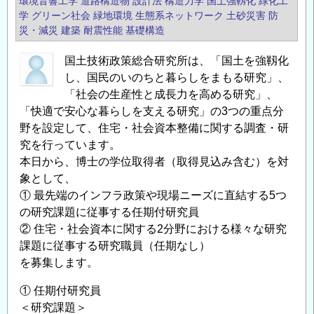
環境音響工学
道路構造物
設計法
構造力学
国土強靱化
緑化工
学
グリーン社会
緑地環境
生態系ネットワーク
土砂災害
防
災・減災
建築
耐震性能
基礎構造
国土技術政策総合研究所は、「国土を強靱化
し、国民のいのちと暮らしをまもる研究」、
「社会の生産性と成長力を高める研究」、
「快適で安心な暮らしを支える研究」の3つの重点分
野を設定して、住宅・社会資本整備に関する調査・研
究を行っています。
本日から、博士の学位取得者（取得見込み含む）を対
象として、
① 最先端のインフラ政策や現場ニーズに直結する5つ
の研究課題に従事する任期付研究員
② 住宅・社会資本に関する2分野における様々な研究
課題に従事する研究職員（任期なし）
を募集します。
① 任期付研究員
＜研究課題＞