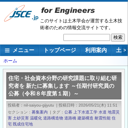
メ
イ
ン
このサイトは土木学会が運営する土木技
コ
術者のための情報交流サイトです。
ン
検
テ
索
ン
メインナビゲーション
メニュー
トップページ
利用案内
土木
>
ツ
に
パ
ホーム
移
ン
動
く
住宅・社会資本分野の研究課題に取り組む研
ず
究者を 新たに募集します ～任期付研究員の
公募（令和８年度第１期）～
投稿者
nil-saiyou-gijyutu
|
投稿日時
2026/05/21(木) 11:51
セクション
募集案内
|
タグ
公募
上下水道工学
水道
地震災
害
土砂災害
温暖化
道路構造物
道路橋
建築構造
耐震性能
住
宅
既成住宅地